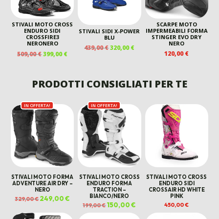
STIVALI MOTO CROSS
SCARPE MOTO
ENDURO SIDI
IMPERMEABILI FORMA
STIVALI SIDI X-POWER
CROSSFIRE3
STINGER EVO DRY
BLU
NERONERO
NERO
IL
IL
439,00
€
320,00
€
IL
IL
120,00
€
509,00
€
399,00
€
PREZZO
PREZZO
PREZZO
PREZZO
ORIGINALE
ATTUALE
ORIGINALE
ATTUALE
ERA:
È:
ERA:
È:
PRODOTTI CONSIGLIATI PER TE
439,00 €.
320,00 €.
509,00 €.
399,00 €.
IN OFFERTA!
IN OFFERTA!
STIVALI MOTO FORMA
STIVALI MOTO CROSS
STIVALI MOTO CROSS
ADVENTURE AIR DRY –
ENDURO FORMA
ENDURO SIDI
NERO
TRACTION –
CROSSAIR HD WHITE
BIANCO/NERO
PINK
Il
249,00
€
Il
329,00
€
prezzo
prezzo
Il
150,00
€
Il
450,00
€
199,00
€
originale
attuale
prezzo
prezzo
era:
è:
originale
attuale
329,00 €.
249,00 €.
era:
è: