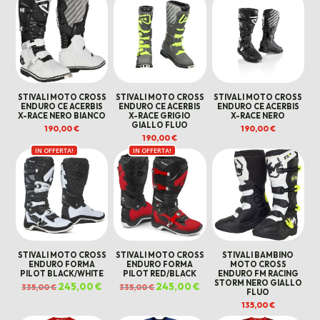
199,00 €.
150,00 €.
STIVALI MOTO CROSS
STIVALI MOTO CROSS
STIVALI MOTO CROSS
ENDURO CE ACERBIS
ENDURO CE ACERBIS
ENDURO CE ACERBIS
X-RACE NERO BIANCO
X-RACE GRIGIO
X-RACE NERO
GIALLO FLUO
190,00
€
190,00
€
190,00
€
IN OFFERTA!
IN OFFERTA!
STIVALI MOTO CROSS
STIVALI MOTO CROSS
STIVALI BAMBINO
ENDURO FORMA
ENDURO FORMA
MOTO CROSS
PILOT BLACK/WHITE
PILOT RED/BLACK
ENDURO FM RACING
STORM NERO GIALLO
Il
245,00
€
Il
Il
245,00
€
Il
335,00
€
335,00
€
FLUO
prezzo
prezzo
prezzo
prezzo
originale
attuale
originale
attuale
135,00
€
era:
è:
era:
è:
335,00 €.
245,00 €.
335,00 €.
245,00 €.