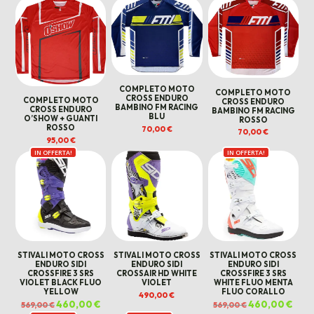
COMPLETO MOTO
COMPLETO MOTO
CROSS ENDURO
COMPLETO MOTO
CROSS ENDURO
BAMBINO FM RACING
CROSS ENDURO
BAMBINO FM RACING
BLU
O’SHOW + GUANTI
ROSSO
ROSSO
70,00
€
70,00
€
95,00
€
IN OFFERTA!
IN OFFERTA!
STIVALI MOTO CROSS
STIVALI MOTO CROSS
STIVALI MOTO CROSS
ENDURO SIDI
ENDURO SIDI
ENDURO SIDI
CROSSFIRE 3 SRS
CROSSAIR HD WHITE
CROSSFIRE 3 SRS
VIOLET BLACK FLUO
VIOLET
WHITE FLUO MENTA
YELLOW
FLUO CORALLO
490,00
€
Il
460,00
€
Il
Il
460,00
€
Il
569,00
€
569,00
€
prezzo
prezzo
prezzo
prez