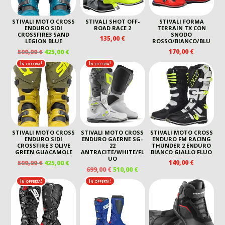
STIVALI MOTO CROSS
STIVALI SHOT OFF-
STIVALI FORMA
ENDURO SIDI
ROAD RACE 2
TERRAIN TX CON
CROSSFIRE3 SAND
SNODO
135,00
€
LEGION BLUE
ROSSO/BIANCO/BLU
IL
IL
170,00
€
509,00
€
425,00
€
PREZZO
PREZZO
In offerta!
In offerta!
ORIGINALE
ATTUALE
ERA:
È:
509,00 €.
425,00 €.
STIVALI MOTO CROSS
STIVALI MOTO CROSS
STIVALI MOTO CROSS
ENDURO SIDI
ENDURO GAERNE SG-
ENDURO FM RACING
CROSSFIRE 3 OLIVE
22
THUNDER 2 ENDURO
GREEN GUACAMOLE
ANTRACITE/WHITE/FL
BIANCO GIALLO FLUO
UO
IL
IL
140,00
€
509,00
€
425,00
€
IL
IL
699,00
€
510,00
€
PREZZO
PREZZO
PREZZO
PREZZO
ORIGINALE
ATTUALE
In offerta!
In offerta!
ORIGINALE
ATTUALE
ERA:
È:
ERA:
È:
509,00 €.
425,00 €.
699,00 €.
510,00 €.