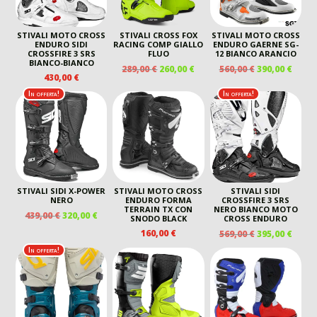
STIVALI MOTO CROSS
STIVALI CROSS FOX
STIVALI MOTO CROSS
ENDURO SIDI
RACING COMP GIALLO
ENDURO GAERNE SG-
CROSSFIRE 3 SRS
FLUO
12 BIANCO ARANCIO
BIANCO-BIANCO
IL
IL
IL
IL
289,00
€
260,00
€
560,00
€
390,00
€
430,00
€
PREZZO
PREZZO
PREZZO
PREZ
ORIGINALE
ATTUALE
ORIGINALE
ATTU
In offerta!
In offerta!
ERA:
È:
ERA:
È:
289,00 €.
260,00 €.
560,00 €.
390,00
STIVALI SIDI X-POWER
STIVALI MOTO CROSS
STIVALI SIDI
NERO
ENDURO FORMA
CROSSFIRE 3 SRS
TERRAIN TX CON
NERO BIANCO MOTO
IL
IL
439,00
€
320,00
€
SNODO BLACK
CROSS ENDURO
PREZZO
PREZZO
IL
IL
160,00
€
569,00
€
395,00
€
ORIGINALE
ATTUALE
PREZZO
PREZ
In offerta!
ERA:
È:
ORIGINALE
ATTU
439,00 €.
320,00 €.
ERA:
È:
569,00 €.
395,00