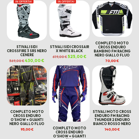
IN OFFERTA!
originale
attuale
IN OFFERTA!
originale
attua
era:
è:
era:
è:
569,00 €.
460,00 €.
569,00 €.
460,0
COMPLETO MOTO
STIVALI SIDI
STIVALI SIDI CROSSAIR
CROSS ENDURO
CROSSFIRE 3 SRS NERO
X WHITE BLACK
BAMBINO FM RACING
CENERE
NERO GIALLO FLUO
Il
525,00
€
Il
619,00
€
prezzo
prezzo
Il
430,00
€
Il
569,00
€
70,00
€
originale
attuale
prezzo
prezzo
era:
è:
originale
attuale
619,00 €.
525,00 €.
era:
è:
569,00 €.
430,00 €.
COMPLETO MOTO
STIVALI MOTO CROSS
CROSS ENDURO
ENDURO FM RACING
O’SHOW + GUANTI
THUNDER 2 ENDURO
NERO GIALLO FLUO
BIANCO ROSSO NERO
COMPLETO MOTO
95,00
€
140,00
€
CROSS ENDURO
O’SHOW + GUANTI