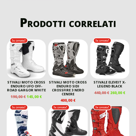
Prodotti correlati
In offerta!
In offerta!
STIVALI MOTO CROSS
STIVALI MOTO CROSS
STIVALE ELEVEIT X-
ENDURO UFO OFF-
ENDURO SIDI
LEGEND BLACK
ROAD GARGOR WHITE
CROSSFIRE 3 NERO
IL
IL
440,00
€
260,00
€
CENERE
IL
IL
190,00
€
145,00
€
PREZZO
PREZ
400,00
€
PREZZO
PREZZO
ORIGINALE
ATTU
ORIGINALE
ATTUALE
In offerta!
In offerta!
In offerta!
ERA:
È:
ERA:
È:
440,00 €.
260,00
190,00 €.
145,00 €.