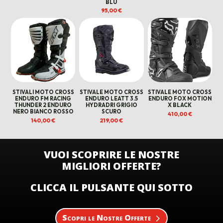
BLU
95,00
€
STIVALI MOTO CROSS
STIVALE MOTO CROSS
STIVALE MOTO CROSS
ENDURO FM RACING
ENDURO LEATT 3.5
ENDURO FOX MOTION
THUNDER 2 ENDURO
HYDRADRI GRIGIO
X BLACK
NERO BIANCO ROSSO
SCURO
410,00
€
140,00
€
219,00
€
VUOI SCOPRIRE LE NOSTRE
MIGLIORI OFFERTE?
CLICCA IL PULSANTE QUI SOTTO
Scopri le Nostre Offerte