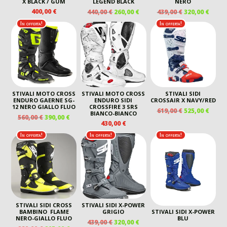
X BLACK / GUM
LEGEND BLACK
NERO
IL
IL
IL
IL
400,00
€
440,00
€
260,00
€
439,00
€
320,00
€
PREZZO
PREZZO
PREZZO
PREZ
In offerta!
In offerta!
ORIGINALE
ATTUALE
ORIGINALE
ATTU
ERA:
È:
ERA:
È:
440,00 €.
260,00 €.
439,00 €.
320,00
STIVALI MOTO CROSS
STIVALI MOTO CROSS
STIVALI SIDI
ENDURO GAERNE SG-
ENDURO SIDI
CROSSAIR X NAVY/RED
12 NERO GIALLO FLUO
CROSSFIRE 3 SRS
IL
IL
619,00
€
525,00
€
BIANCO-BIANCO
IL
IL
560,00
€
390,00
€
PREZZO
PREZ
430,00
€
PREZZO
PREZZO
ORIGINALE
ATTU
ORIGINALE
ATTUALE
In offerta!
In offerta!
In offerta!
ERA:
È:
ERA:
È:
619,00 €.
525,00
560,00 €.
390,00 €.
STIVALI SIDI CROSS
STIVALI SIDI X-POWER
BAMBINO FLAME
GRIGIO
STIVALI SIDI X-POWER
NERO-GIALLO FLUO
BLU
IL
IL
439,00
€
320,00
€