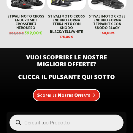
STIVALI MOTO CROSS
STIVALI MOTO CROSS
STIVALI MOTO CROSS
ENDURO SIDI
ENDURO FORMA
ENDURO FORMA
CROSSFIRE3
TERRAIN TX CON
TERRAIN TX CON
NERONERO
SNODO
SNODO BLACK
BLACK/YELL/WHITE
Il
399,00
€
Il
160,00
€
509,00
€
prezzo
prezzo
175,00
€
originale
attuale
era:
è:
509,00 €.
399,00 €.
VUOI SCOPRIRE LE NOSTRE
MIGLIORI OFFERTE?
CLICCA IL PULSANTE QUI SOTTO
Scopri le Nostre Offerte
Products
search