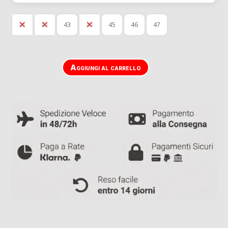
41
42
43
44
45
46
47
Aggiungi al carrello