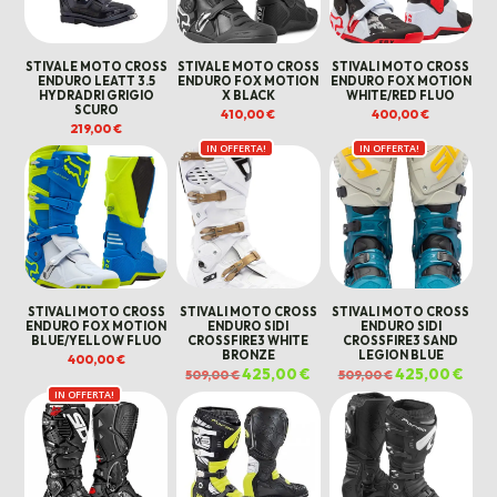
STIVALE MOTO CROSS
STIVALE MOTO CROSS
STIVALI MOTO CROSS
ENDURO LEATT 3.5
ENDURO FOX MOTION
ENDURO FOX MOTION
HYDRADRI GRIGIO
X BLACK
WHITE/RED FLUO
SCURO
410,00
€
400,00
€
219,00
€
IN OFFERTA!
IN OFFERTA!
STIVALI MOTO CROSS
STIVALI MOTO CROSS
STIVALI MOTO CROSS
ENDURO FOX MOTION
ENDURO SIDI
ENDURO SIDI
BLUE/YELLOW FLUO
CROSSFIRE3 WHITE
CROSSFIRE3 SAND
BRONZE
LEGION BLUE
400,00
€
Il
425,00
€
Il
Il
425,00
€
Il
509,00
€
509,00
€
prezzo
prezzo
prezzo
prez
IN OFFERTA!
originale
attuale
originale
attua
era:
è:
era:
è:
509,00 €.
425,00 €.
509,00 €.
425,0