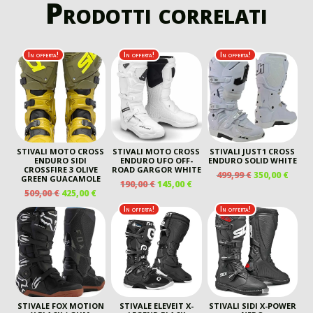
Prodotti correlati
In offerta!
In offerta!
In offerta!
STIVALI MOTO CROSS
STIVALI MOTO CROSS
STIVALI JUST1 CROSS
ENDURO SIDI
ENDURO UFO OFF-
ENDURO SOLID WHITE
CROSSFIRE 3 OLIVE
ROAD GARGOR WHITE
IL
IL
499,99
€
350,00
€
GREEN GUACAMOLE
IL
IL
190,00
€
145,00
€
PREZZO
PREZ
IL
IL
509,00
€
425,00
€
PREZZO
PREZZO
ORIGINALE
ATTU
PREZZO
PREZZO
ORIGINALE
ATTUALE
In offerta!
In offerta!
ERA:
È:
ORIGINALE
ATTUALE
ERA:
È:
499,99 €.
350,00
ERA:
È:
190,00 €.
145,00 €.
509,00 €.
425,00 €.
STIVALE FOX MOTION
STIVALE ELEVEIT X-
STIVALI SIDI X-POWER