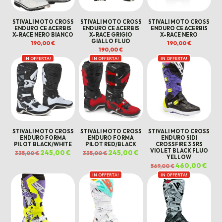
STIVALI MOTO CROSS
STIVALI MOTO CROSS
STIVALI MOTO CROSS
ENDURO CE ACERBIS
ENDURO CE ACERBIS
ENDURO CE ACERBIS
X-RACE NERO BIANCO
X-RACE GRIGIO
X-RACE NERO
GIALLO FLUO
190,00
€
190,00
€
190,00
€
IN OFFERTA!
IN OFFERTA!
IN OFFERTA!
STIVALI MOTO CROSS
STIVALI MOTO CROSS
STIVALI MOTO CROSS
ENDURO FORMA
ENDURO FORMA
ENDURO SIDI
PILOT BLACK/WHITE
PILOT RED/BLACK
CROSSFIRE 3 SRS
VIOLET BLACK FLUO
Il
245,00
€
Il
Il
245,00
€
Il
335,00
€
335,00
€
YELLOW
prezzo
prezzo
prezzo
prezzo
originale
attuale
originale
attuale
Il
460,00
€
Il
569,00
€
era:
è:
era:
è:
prezzo
prez
335,00 €.
245,00 €.
335,00 €.
245,00 €.
IN OFFERTA!
IN OFFERTA!
originale
attua
era:
è:
569,00 €.
460,0