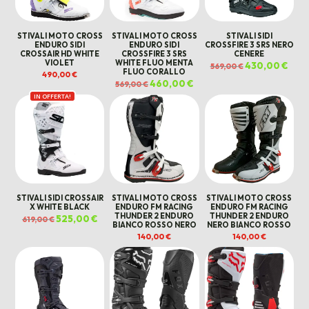
STIVALI MOTO CROSS
STIVALI MOTO CROSS
STIVALI SIDI
ENDURO SIDI
ENDURO SIDI
CROSSFIRE 3 SRS NERO
CROSSAIR HD WHITE
CROSSFIRE 3 SRS
CENERE
VIOLET
WHITE FLUO MENTA
Il
430,00
€
Il
569,00
€
FLUO CORALLO
prezzo
prez
490,00
€
originale
attua
Il
460,00
€
Il
569,00
€
era:
è:
prezzo
prezzo
569,00 €.
430,0
IN OFFERTA!
originale
attuale
era:
è:
569,00 €.
460,00 €.
STIVALI SIDI CROSSAIR
STIVALI MOTO CROSS
STIVALI MOTO CROSS
X WHITE BLACK
ENDURO FM RACING
ENDURO FM RACING
THUNDER 2 ENDURO
THUNDER 2 ENDURO
Il
525,00
€
Il
619,00
€
BIANCO ROSSO NERO
NERO BIANCO ROSSO
prezzo
prezzo
originale
attuale
140,00
€
140,00
€
era:
è:
619,00 €.
525,00 €.