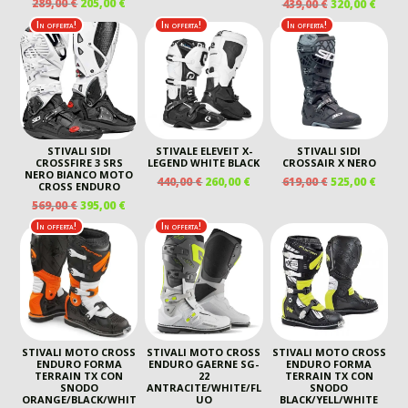
IL
IL
IL
IL
289,00
€
205,00
€
439,00
€
320,00
€
PREZZO
PREZZO
PREZZO
PREZZO
PREZZO
PREZ
ORIGINALE
ATTUALE
In offerta!
In offerta!
In offerta!
ORIGINALE
ATTUALE
ORIGINALE
ATTU
ERA:
È:
ERA:
È:
ERA:
È:
439,00 €.
320,00 €.
289,00 €.
205,00 €.
439,00 €.
320,00
STIVALI SIDI
STIVALE ELEVEIT X-
STIVALI SIDI
CROSSFIRE 3 SRS
LEGEND WHITE BLACK
CROSSAIR X NERO
NERO BIANCO MOTO
IL
IL
IL
IL
440,00
€
260,00
€
619,00
€
525,00
€
CROSS ENDURO
PREZZO
PREZZO
PREZZO
PREZ
IL
IL
569,00
€
395,00
€
ORIGINALE
ATTUALE
ORIGINALE
ATTU
PREZZO
PREZZO
In offerta!
In offerta!
ERA:
È:
ERA:
È:
ORIGINALE
ATTUALE
440,00 €.
260,00 €.
619,00 €.
525,00
ERA:
È:
569,00 €.
395,00 €.
STIVALI MOTO CROSS
STIVALI MOTO CROSS
STIVALI MOTO CROSS
ENDURO FORMA
ENDURO GAERNE SG-
ENDURO FORMA
TERRAIN TX CON
22
TERRAIN TX CON
SNODO
ANTRACITE/WHITE/FL
SNODO
ORANGE/BLACK/WHIT
UO
BLACK/YELL/WHITE