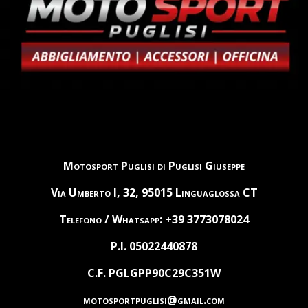
Motosport Puglisi di Puglisi Giuseppe
Via Umberto I, 32, 95015 Linguaglossa CT
Telefono / Whatsapp: +39 3773078024
P.I. 05022440878
C.F. PGLGPP90C29C351W
motosportpuglisi@gmail.com