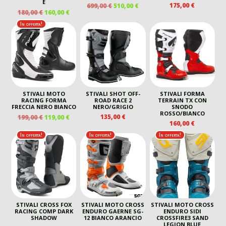
E
IL
IL
175,00
€
699,00
€
510,00
€
IL
IL
180,00
€
160,00
€
PREZZO
PREZZO
PREZZO
PREZZO
ORIGINALE
ATTUALE
In offerta!
ORIGINALE
ATTUALE
ERA:
È:
ERA:
È:
699,00 €.
510,00 €.
180,00 €.
160,00 €.
STIVALI MOTO
STIVALI SHOT OFF-
STIVALI FORMA
RACING FORMA
ROAD RACE 2
TERRAIN TX CON
FRECCIA NERO BIANCO
NERO/GRIGIO
SNODO
ROSSO/BIANCO
IL
IL
135,00
€
199,00
€
119,00
€
160,00
€
PREZZO
PREZZO
ORIGINALE
ATTUALE
In offerta!
In offerta!
In offerta!
ERA:
È:
199,00 €.
119,00 €.
STIVALI CROSS FOX
STIVALI MOTO CROSS
STIVALI MOTO CROSS
RACING COMP DARK
ENDURO GAERNE SG-
ENDURO SIDI
SHADOW
12 BIANCO ARANCIO
CROSSFIRE3 SAND
LEGION BLUE