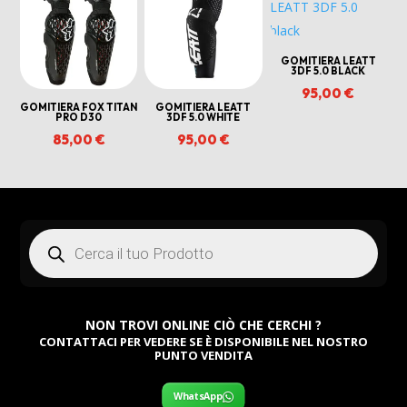
al
più
recente
GOMITIERA LEATT
3DF 5.0 BLACK
95,00
€
GOMITIERA FOX TITAN
GOMITIERA LEATT
PRO D30
3DF 5.0 WHITE
85,00
€
95,00
€
Products
search
NON TROVI ONLINE CIÒ CHE CERCHI ?
CONTATTACI PER VEDERE SE È DISPONIBILE NEL NOSTRO
PUNTO VENDITA
WhatsApp