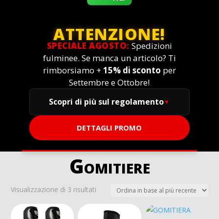
ATTENZIONE!
SPECIALE AGOSTO:
Spedizioni
fulminee. Se manca un articolo? Ti
rimborsiamo +
15% di sconto
per
Settembre e Ottobre!
Scopri di più sul regolamento
DETTAGLI PROMO
Gomitiere
Ordina
Visualizzazione di 3 risultati
in
base