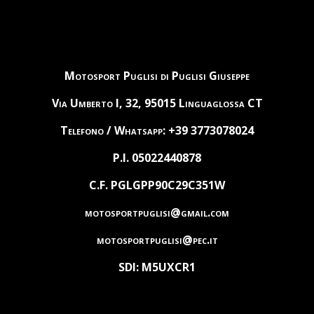
Motosport Puglisi di Puglisi Giuseppe
Via Umberto I, 32, 95015 Linguaglossa CT
Telefono / Whatsapp: +39 3773078024
P.I. 05022440878
C.F. PGLGPP90C29C351W
motosportpuglisi@gmail.com
motosportpuglisi@pec.it
SDI: M5UXCR1