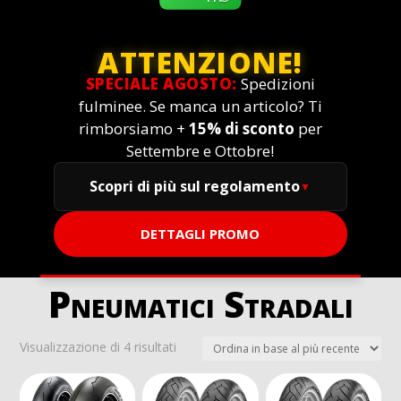
ATTENZIONE!
SPECIALE AGOSTO:
Spedizioni
fulminee. Se manca un articolo? Ti
rimborsiamo +
15% di sconto
per
Settembre e Ottobre!
Scopri di più sul regolamento
DETTAGLI PROMO
Pneumatici Stradali
Ordina
Visualizzazione di 4 risultati
in
base