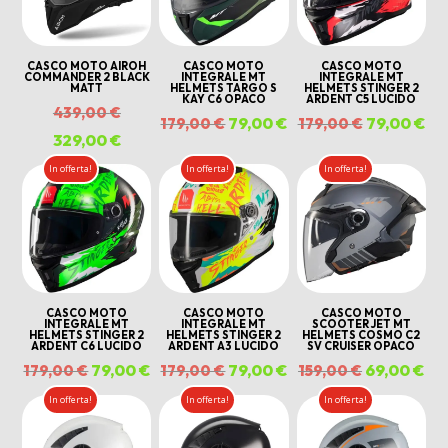
210,00 €.
CASCO MOTO AIROH
CASCO MOTO
CASCO MOTO
COMMANDER 2 BLACK
INTEGRALE MT
INTEGRALE MT
MATT
HELMETS TARGO S
HELMETS STINGER 2
KAY C6 OPACO
ARDENT C5 LUCIDO
Il
439,00
€
Il
79,00
€
Il
Il
79,00
€
Il
179,00
€
179,00
€
prezzo
329,00
€
Il
prezzo
prezzo
prezzo
pr
originale
prezzo
In offerta!
In offerta!
In offerta!
originale
attuale
originale
att
era:
attuale
era:
è:
era:
è:
439,00 €.
è:
179,00 €.
79,00 €.
179,00 €.
79,
329,00 €.
CASCO MOTO
CASCO MOTO
CASCO MOTO
INTEGRALE MT
INTEGRALE MT
SCOOTER JET MT
HELMETS STINGER 2
HELMETS STINGER 2
HELMETS COSMO C2
ARDENT C6 LUCIDO
ARDENT A3 LUCIDO
SV CRUISER OPACO
Il
79,00
€
Il
Il
79,00
€
Il
Il
69,00
€
Il
179,00
€
179,00
€
159,00
€
prezzo
prezzo
prezzo
prezzo
prezzo
pr
In offerta!
In offerta!
In offerta!
originale
attuale
originale
attuale
originale
att