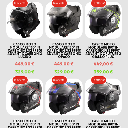
al
In offerta!
In offerta!
In offerta!
più
recente
CASCO MOTO
CASCO MOTO
CASCO MOTO
MODULARE 180° IN
MODULARE 180° IN
MODULARE 180° IN
CARBONIO LS2 FF901
CARBONIO LS2 FF901
CARBONIO LS2 FF901
ADVANT X CARBONIO
ADVANT X CARBONIO
ADVANT X C FUTURE 2
LUCIDO
OPACO
GIALLO FLUO
Il
Il
Il
449,00
€
449,00
€
449,00
€
prezzo
prezzo
prezzo
329,00
€
Il
329,00
€
Il
359,00
€
Il
originale
originale
origina
prezzo
prezzo
prezzo
In offerta!
In offerta!
In offerta!
era:
era:
era:
attuale
attuale
attuale
449,00 €.
449,00 €.
449,00
è:
è:
è:
329,00 €.
329,00 €.
359,00
CASCO MOTO
CASCO MOTO
CASCO MOTO
MODULARE 180° IN
MODULARE 180° IN
MODULARE 180° IN
CARBONIO LS2 FF901
CARBONIO LS2 FF901
CARBONIO LS2 FF901