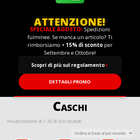
ATTENZIONE!
SPECIALE AGOSTO:
Spedizioni
fulminee. Se manca un articolo? Ti
rimborsiamo +
15% di sconto
per
Settembre e Ottobre!
Scopri di più sul regolamento
DETTAGLI PROMO
Caschi
Ordina
Visualizzazione di 1-36 di 420 risultati
in
base