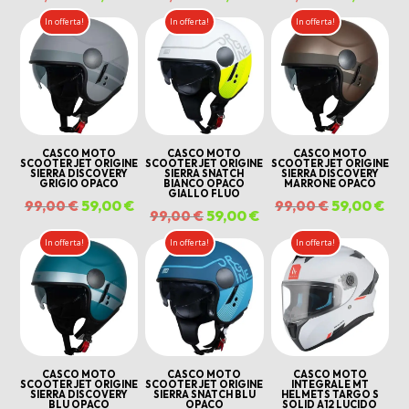
prezzo
prezzo
prezzo
prezzo
prezzo
pr
In offerta!
In offerta!
In offerta!
originale
attuale
originale
attuale
originale
att
era:
è:
era:
è:
era:
è:
179,00 €.
79,00 €.
179,00 €.
79,00 €.
179,00 €.
79,
CASCO MOTO
CASCO MOTO
CASCO MOTO
SCOOTER JET ORIGINE
SCOOTER JET ORIGINE
SCOOTER JET ORIGINE
SIERRA DISCOVERY
SIERRA SNATCH
SIERRA DISCOVERY
GRIGIO OPACO
BIANCO OPACO
MARRONE OPACO
GIALLO FLUO
Il
59,00
€
Il
Il
59,00
€
Il
99,00
€
99,00
€
Il
59,00
€
Il
99,00
€
prezzo
prezzo
prezzo
pre
prezzo
prezzo
In offerta!
In offerta!
In offerta!
originale
attuale
originale
att
originale
attuale
era:
è:
era:
è:
era:
è:
99,00 €.
59,00 €.
99,00 €.
59,
99,00 €.
59,00 €.
CASCO MOTO
CASCO MOTO
CASCO MOTO
SCOOTER JET ORIGINE
SCOOTER JET ORIGINE
INTEGRALE MT
SIERRA DISCOVERY
SIERRA SNATCH BLU
HELMETS TARGO S
BLU OPACO
OPACO
SOLID A12 LUCIDO