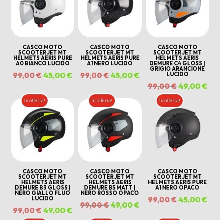
era:
è:
era:
è:
era:
è:
179,00 €.
79,00 €.
179,00 €.
79,00 €.
159,00 €.
69,
CASCO MOTO
CASCO MOTO
CASCO MOTO
SCOOTER JET MT
SCOOTER JET MT
SCOOTER JET MT
HELMETS AERIS PURE
HELMETS AERIS PURE
HELMETS AERIS
A0 BIANCO LUCIDO
A1 NERO LUCIDO
DEMURE C4 GLOSS |
GRIGIO ARANCIONE
Il
45,00
€
Il
Il
45,00
€
Il
LUCIDO
99,00
€
99,00
€
Il
49,00
€
Il
99,00
€
prezzo
prezzo
prezzo
prezzo
prezzo
pre
originale
attuale
originale
attuale
In offerta!
In offerta!
In offerta!
originale
att
era:
è:
era:
è:
era:
è:
99,00 €.
45,00 €.
99,00 €.
45,00 €.
99,00 €.
49,
CASCO MOTO
CASCO MOTO
CASCO MOTO
SCOOTER JET MT
SCOOTER JET MT
SCOOTER JET MT
HELMETS AERIS
HELMETS AERIS
HELMETS AERIS PURE
DEMURE B3 GLOSS |
DEMURE B5 MATT |
A1 NERO OPACO
NERO GIALLO FLUO
NERO ROSSO OPACO
Il
45,00
€
Il
LUCIDO
99,00
€
Il
49,00
€
Il
99,00
€
Il
49,00
€
Il
99,00
€
prezzo
pre
prezzo
prezzo