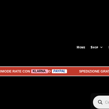
Home
Shop
MODE RATE CON
O
SPEDIZIONE GRATU
KLARNA.
PAYPAL
Products
search