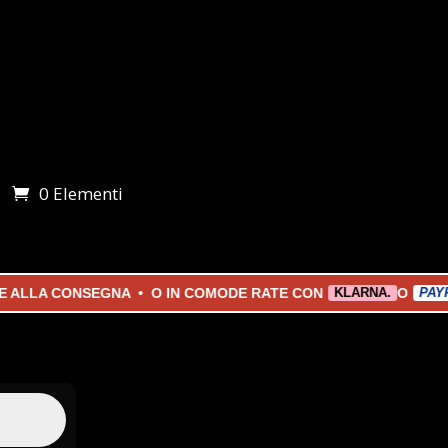
0 Elementi
i
 ALLA CONSEGNA • O IN COMODE RATE CON
O
KLARNA.
PAYPA