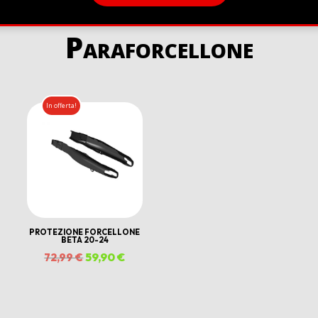
Paraforcellone
In offerta!
PROTEZIONE FORCELLONE
BETA 20-24
Il
59,90
€
Il
72,99
€
prezzo
prezzo
zzo
originale
attuale
ale
era:
è: