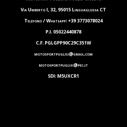
Via Umberto I, 32, 95015 Linguaglossa CT
Telefono / Whatsapp: +39 3773078024
P.I. 05022440878
C.F. PGLGPP90C29C351W
motosportpuglisi@gmail.com
motosportpuglisi@pec.it
SDI: M5UXCR1