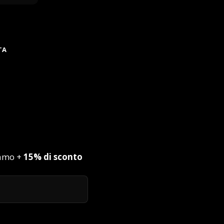
TA
iamo +
15% di sconto