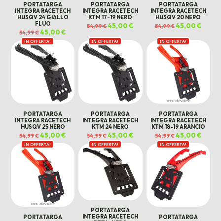
PORTATARGA
PORTATARGA
PORTATARGA
INTEGRA RACETECH
INTEGRA RACETECH
INTEGRA RACETECH
HUSQV 24 GIALLO
KTM 17-19 NERO
HUSQV 20 NERO
FLUO
Il
45,00
€
Il
Il
45,00
€
Il
54,99
€
54,99
€
prezzo
prezzo
prezzo
prezz
Il
45,00
€
Il
54,99
€
originale
attuale
originale
attual
prezzo
prezzo
era:
è:
era:
è:
IN OFFERTA!
originale
attuale
IN OFFERTA!
IN OFFERTA!
54,99 €.
45,00 €.
54,99 €.
45,00 €
era:
è:
54,99 €.
45,00 €.
PORTATARGA
PORTATARGA
PORTATARGA
INTEGRA RACETECH
INTEGRA RACETECH
INTEGRA RACETECH
HUSQV 25 NERO
KTM 24 NERO
KTM 18-19 ARANCIO
Il
45,00
€
Il
Il
45,00
€
Il
Il
45,00
€
Il
54,99
€
54,99
€
54,99
€
prezzo
prezzo
prezzo
prezzo
prezzo
prezz
IN OFFERTA!
originale
attuale
IN OFFERTA!
originale
attuale
IN OFFERTA!
originale
attual
era:
è:
era:
è:
era:
è:
54,99 €.
45,00 €.
54,99 €.
45,00 €.
54,99 €.
45,00 €
PORTATARGA
INTEGRA RACETECH
PORTATARGA
PORTATARGA