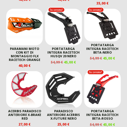
35,00
€
In offerta!
In offerta!
PORTATARGA
INTEGRA RACETECH
PARAMANI MOTO
PORTATARGA
BETA-NERO
CON KIT DI
INTEGRA RACETECH
MONTAGGIO FLX
HUSQV 20 NERO
IL
IL
54,99
€
45,00
€
RACETECH ORANGE
IL
IL
54,99
€
45,00
€
PREZZO
PREZZ
40,00
€
PREZZO
PREZZO
ORIGINALE
ATTUA
ORIGINALE
ATTUALE
In offerta!
ERA:
È:
ERA:
È:
54,99 €.
45,00 €
54,99 €.
45,00 €.
ACERBIS PARADISCO
PARADISCO
PORTATARGA
ANTERIORE X-BRAKE
ANTERIORE ACERBIS
INTEGRA RACETECH
RED
X-FUTURE NERO
BETA-ROSSO
IL
IL
27,00
€
25,00
€
54,99
€
45,00
€