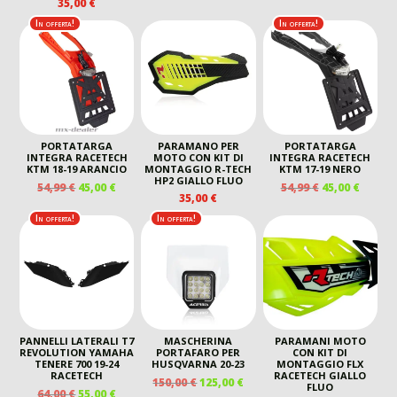
35,00
€
PREZZO
PREZZO
PREZZO
PREZ
ORIGINALE
ATTUALE
ORIGINALE
ATTU
In offerta!
In offerta!
ERA:
È:
ERA:
È:
150,00 €.
115,00 €.
150,00 €.
115,00
PORTATARGA
PARAMANO PER
PORTATARGA
INTEGRA RACETECH
MOTO CON KIT DI
INTEGRA RACETECH
KTM 18-19 ARANCIO
MONTAGGIO R-TECH
KTM 17-19 NERO
HP2 GIALLO FLUO
IL
IL
IL
IL
54,99
€
45,00
€
54,99
€
45,00
€
35,00
€
PREZZO
PREZZO
PREZZO
PREZZ
ORIGINALE
ATTUALE
ORIGINALE
ATTUA
In offerta!
In offerta!
ERA:
È:
ERA:
È:
54,99 €.
45,00 €.
54,99 €.
45,00 €
PANNELLI LATERALI T7
MASCHERINA
PARAMANI MOTO
REVOLUTION YAMAHA
PORTAFARO PER
CON KIT DI
TENERE 700 19-24
HUSQVARNA 20-23
MONTAGGIO FLX
RACETECH
RACETECH GIALLO
IL
IL
150,00
€
125,00
€
FLUO
IL
IL
64,00
€
55,00
€
PREZZO
PREZZO