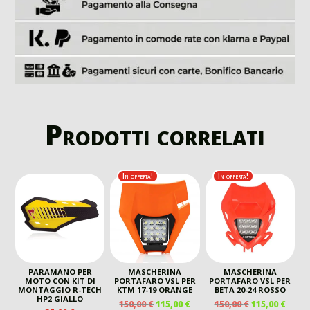
Prodotti correlati
In offerta!
In offerta!
PARAMANO PER
MASCHERINA
MASCHERINA
MOTO CON KIT DI
PORTAFARO VSL PER
PORTAFARO VSL PER
MONTAGGIO R-TECH
KTM 17-19 ORANGE
BETA 20-24 ROSSO
HP2 GIALLO
IL
IL
IL
IL
150,00
€
115,00
€
150,00
€
115,00
€