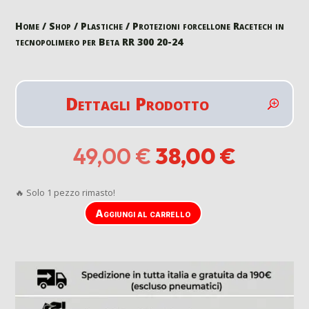
Home
/
Shop
/
Plastiche
/ Protezioni forcellone Racetech in
tecnopolimero per Beta RR 300 20-24
Dettagli Prodotto
Il
Il
49,00
€
38,00
€
prezzo
prezzo
originale
attuale
🔥 Solo 1 pezzo rimasto!
era:
è:
49,00 €.
38,00 €
Aggiungi al carrello