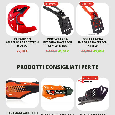
PREZZO
PREZZ
In offerta!
In offerta!
ORIGINALE
ATTUA
ERA:
È:
54,99 €.
45,00 €
PARADISCO
PORTATARGA
PORTATARGA
ANTERIORE RACETECH
INTEGRA RACETECH
INTEGRA RACETECH
ROSSO
KTM 24 NERO
KTM 24
IL
IL
IL
IL
27,00
€
54,99
€
45,00
€
54,99
€
45,00
€
PREZZO
PREZZO
PREZZO
PREZZ
ORIGINALE
ATTUALE
ORIGINALE
ATTUA
ERA:
È:
ERA:
È:
PRODOTTI CONSIGLIATI PER TE
54,99 €.
45,00 €.
54,99 €.
45,00 €
IN OFFERTA!
PARAMANI RACETECH