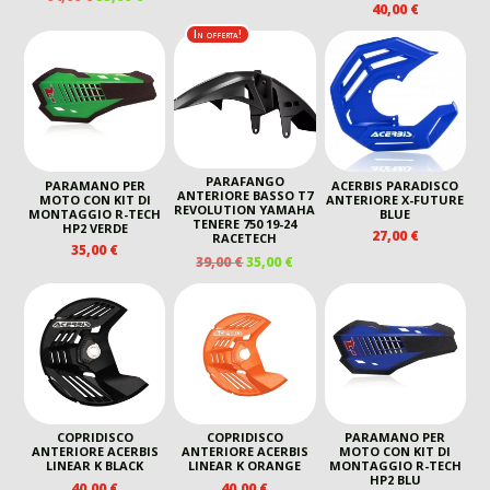
40,00
€
PREZZO
PREZZO
ORIGINALE
ATTUALE
ORIGINALE
ATTUALE
In offerta!
ERA:
È:
ERA:
È:
150,00 €.
125,00 €.
64,00 €.
55,00 €.
PARAFANGO
PARAMANO PER
ACERBIS PARADISCO
ANTERIORE BASSO T7
MOTO CON KIT DI
ANTERIORE X-FUTURE
REVOLUTION YAMAHA
MONTAGGIO R-TECH
BLUE
TENERE 750 19-24
HP2 VERDE
27,00
€
RACETECH
35,00
€
IL
IL
39,00
€
35,00
€
PREZZO
PREZZO
ORIGINALE
ATTUALE
ERA:
È:
39,00 €.
35,00 €.
COPRIDISCO
COPRIDISCO
PARAMANO PER
ANTERIORE ACERBIS
ANTERIORE ACERBIS
MOTO CON KIT DI
LINEAR K BLACK
LINEAR K ORANGE
MONTAGGIO R-TECH
HP2 BLU
40,00
€
40,00
€