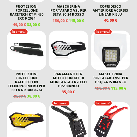
PROTEZIONI
MASCHERINA
COPRIDISCO
FORCELLONE
PORTAFARO VSL PER
ANTERIORE ACERBIS
RACETECH KTM 450
BETA 20-24 ROSSO
LINEAR K BLU
EXC-F 2024
IL
IL
40,00
€
150,00
€
115,00
€
IL
IL
49,00
€
38,00
€
PREZZO
PREZZO
PREZZO
PREZZO
ORIGINALE
ATTUALE
In offerta!
In offerta!
ORIGINALE
ATTUALE
ERA:
È:
ERA:
È:
150,00 €.
115,00 €.
49,00 €.
38,00 €.
PROTEZIONI
PARAMANO PER
MASCHERINA
FORCELLONE
MOTO CON KIT DI
PORTAFARO VSL PER
RACETECH IN
MONTAGGIO R-TECH
HSQ 24-25 BIANCO
TECNOPOLIMERO PER
HP2 BIANCO
IL
IL
150,00
€
115,00
€
BETA RR 300 20-24
35,00
€
PREZZO
PREZ
IL
IL
49,00
€
38,00
€
ORIGINALE
ATTU
PREZZO
PREZZO
In offerta!
In offerta!
ERA:
È:
ORIGINALE
ATTUALE
150,00 €.
115,00
ERA:
È:
49,00 €.
38,00 €.