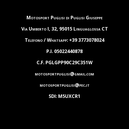
Motosport Puglisi di Puglisi Giuseppe
Via Umberto I, 32, 95015 Linguaglossa CT
Telefono / Whatsapp: +39 3773078024
P.I. 05022440878
C.F. PGLGPP90C29C351W
motosportpuglisi@gmail.com
motosportpuglisi@pec.it
SDI: M5UXCR1