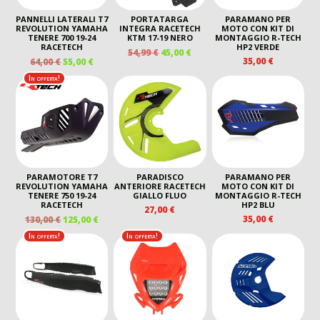
PANNELLI LATERALI T7
PORTATARGA
PARAMANO PER
REVOLUTION YAMAHA
INTEGRA RACETECH
MOTO CON KIT DI
TENERE 700 19-24
KTM 17-19 NERO
MONTAGGIO R-TECH
RACETECH
HP2 VERDE
IL
IL
54,99
€
45,00
€
IL
IL
35,00
€
64,00
€
55,00
€
PREZZO
PREZZO
PREZZO
PREZZO
ORIGINALE
ATTUALE
In offerta!
ORIGINALE
ATTUALE
ERA:
È:
ERA:
È:
54,99 €.
45,00 €.
64,00 €.
55,00 €.
PARAMOTORE T7
PARADISCO
PARAMANO PER
REVOLUTION YAMAHA
ANTERIORE RACETECH
MOTO CON KIT DI
TENERE 750 19-24
GIALLO FLUO
MONTAGGIO R-TECH
RACETECH
HP2 BLU
27,00
€
IL
IL
35,00
€
130,00
€
125,00
€
PREZZO
PREZZO
In offerta!
In offerta!
ORIGINALE
ATTUALE
ERA:
È:
130,00 €.
125,00 €.