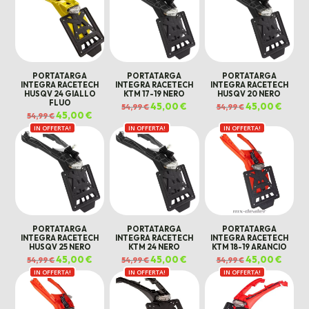
PORTATARGA
PORTATARGA
PORTATARGA
INTEGRA RACETECH
INTEGRA RACETECH
INTEGRA RACETECH
HUSQV 24 GIALLO
KTM 17-19 NERO
HUSQV 20 NERO
FLUO
Il
45,00
€
Il
Il
45,00
€
Il
54,99
€
54,99
€
prezzo
prezzo
prezzo
prezz
Il
45,00
€
Il
54,99
€
originale
attuale
originale
attual
prezzo
prezzo
era:
è:
era:
è:
IN OFFERTA!
originale
attuale
IN OFFERTA!
IN OFFERTA!
54,99 €.
45,00 €.
54,99 €.
45,00 €
era:
è:
54,99 €.
45,00 €.
PORTATARGA
PORTATARGA
PORTATARGA
INTEGRA RACETECH
INTEGRA RACETECH
INTEGRA RACETECH
HUSQV 25 NERO
KTM 24 NERO
KTM 18-19 ARANCIO
Il
45,00
€
Il
Il
45,00
€
Il
Il
45,00
€
Il
54,99
€
54,99
€
54,99
€
prezzo
prezzo
prezzo
prezzo
prezzo
prezz
IN OFFERTA!
originale
attuale
IN OFFERTA!
originale
attuale
IN OFFERTA!
originale
attual
era:
è:
era:
è:
era:
è:
54,99 €.
45,00 €.
54,99 €.
45,00 €.
54,99 €.
45,00 €