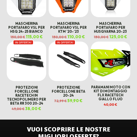
MASCHERINA
MASCHERINA
MASCHERINA
PORTAFARO VSL PER
PORTAFARO VSL PER
PORTAFARO PER
HSQ 24-25 BIANCO
KTM ’20-’23
HUSQVARNA 20-23
Il
115,00
€
Il
Il
110,00
€
Il
Il
125,00
€
Il
150,00
€
150,00
€
150,00
€
prezzo
prezzo
prezzo
prezzo
prezzo
prez
IN OFFERTA!
originale
attuale
IN OFFERTA!
originale
attuale
originale
attua
era:
è:
era:
è:
era:
è:
150,00 €.
115,00 €.
150,00 €.
110,00 €.
150,00 €.
125,0
PROTEZIONI
PROTEZIONE
PARAMANI MOTO CON
FORCELLONE
FORCELLONE BETA
KIT DI MONTAGGIO
RACETECH IN
20-24
FLX RACETECH
TECNOPOLIMERO PER
GIALLO FLUO
Il
59,90
€
Il
72,99
€
BETA RR 300 20-24
prezzo
prezzo
40,00
€
originale
attuale
Il
38,00
€
Il
49,00
€
era:
è:
prezzo
prezzo
72,99 €.
59,90 €.
originale
attuale
era:
è:
49,00 €.
38,00 €.
VUOI SCOPRIRE LE NOSTRE
MIGLIORI OFFERTE?