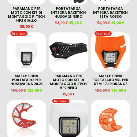
PARAMANO PER
PORTATARGA
PORTATARGA
MOTO CON KIT DI
INTEGRA RACETECH
INTEGRA RACETECH
MONTAGGIO R-TECH
HUSQV 25 NERO
BETA-ROSSO
HP2 GIALLO
IL
IL
IL
IL
54,99
€
45,00
€
54,99
€
45,00
€
35,00
€
PREZZO
PREZZO
PREZZO
PREZZ
ORIGINALE
ATTUALE
ORIGINALE
ATTUA
In offerta!
In offerta!
ERA:
È:
ERA:
È:
54,99 €.
45,00 €.
54,99 €.
45,00 €
MASCHERINA
PARAMANO PER
MASCHERINA
PORTAFARO PER
MOTO CON KIT DI
PORTAFARO VSL PER
HUSQVARNA 20-23
MONTAGGIO R-TECH
KTM 17-19 ORANGE
HP2 NERO
IL
IL
IL
IL
150,00
€
125,00
€
150,00
€
115,00
€
35,00
€
PREZZO
PREZZO
PREZZO
PREZ
ORIGINALE
ATTUALE
ORIGINALE
ATTU
In offerta!
ERA:
È:
ERA:
È:
150,00 €.
125,00 €.
150,00 €.
115,00