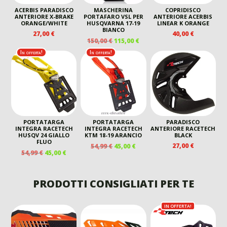
ACERBIS PARADISCO
MASCHERINA
COPRIDISCO
ANTERIORE X-BRAKE
PORTAFARO VSL PER
ANTERIORE ACERBIS
ORANGE/WHITE
HUSQVARNA 17-19
LINEAR K ORANGE
BIANCO
27,00
€
40,00
€
IL
IL
150,00
€
115,00
€
PREZZO
PREZZO
In offerta!
In offerta!
ORIGINALE
ATTUALE
ERA:
È:
150,00 €.
115,00 €.
PORTATARGA
PORTATARGA
PARADISCO
INTEGRA RACETECH
INTEGRA RACETECH
ANTERIORE RACETECH
HUSQV 24 GIALLO
KTM 18-19 ARANCIO
BLACK
FLUO
IL
IL
27,00
€
54,99
€
45,00
€
IL
IL
54,99
€
45,00
€
PREZZO
PREZZO
PREZZO
PREZZO
ORIGINALE
ATTUALE
ORIGINALE
ATTUALE
ERA:
È:
ERA:
È:
PRODOTTI CONSIGLIATI PER TE
54,99 €.
45,00 €.
54,99 €.
45,00 €.
IN OFFERTA!