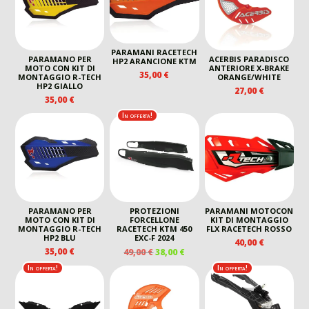
PARAMANI RACETECH
PARAMANO PER
ACERBIS PARADISCO
HP2 ARANCIONE KTM
MOTO CON KIT DI
ANTERIORE X-BRAKE
35,00
€
MONTAGGIO R-TECH
ORANGE/WHITE
HP2 GIALLO
27,00
€
35,00
€
In offerta!
PARAMANO PER
PROTEZIONI
PARAMANI MOTOCON
MOTO CON KIT DI
FORCELLONE
KIT DI MONTAGGIO
MONTAGGIO R-TECH
RACETECH KTM 450
FLX RACETECH ROSSO
HP2 BLU
EXC-F 2024
40,00
€
IL
IL
35,00
€
49,00
€
38,00
€
PREZZO
PREZZO
In offerta!
In offerta!
ORIGINALE
ATTUALE
ERA:
È:
49,00 €.
38,00 €.