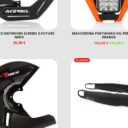
O ANTERIORE ACERBIS X-FUTURE
MASCHERINA PORTAFARO VSL PER
NERO
ORANGE
IL
IL
25,00
€
150,00
€
115,00
€
PREZZO
P
ORIGINAL
A
ERA:
È:
In offerta!
150,00 €.
11