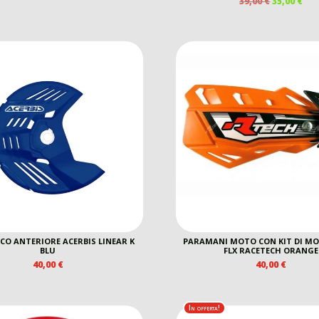
39,00
€
35,00
€
ORIGINALE
ATTUALE
PREZZO
PR
ERA:
È:
ORIGINAL
AT
72,99 €.
59,90 €.
ERA:
È:
39,00 €.
35,0
CO ANTERIORE ACERBIS LINEAR K
PARAMANI MOTO CON KIT DI M
BLU
FLX RACETECH ORANGE
40,00
€
40,00
€
In offerta!