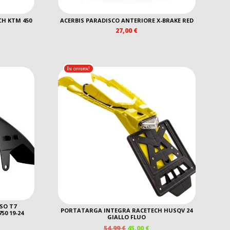
CH KTM 450
ACERBIS PARADISCO ANTERIORE X-BRAKE RED
27,00
€
EZZO
E
TUALE
In offerta!
0 €.
SO T7
PORTATARGA INTEGRA RACETECH HUSQV 24
0 19-24
GIALLO FLUO
IL
IL
54,99
€
45,00
€