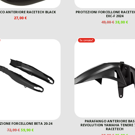
CO ANTERIORE RACETECH BLACK
PROTEZIONI FORCELLONE RACETE
EXC-F 2024
27,00
€
IL
IL
49,00
€
38,00
€
PREZZO
PR
ORIGINAL
AT
ERA:
È:
In offerta!
49,00 €.
38,0
PARAFANGO ANTERIORE BAS
ZIONE FORCELLONE BETA 20-24
REVOLUTION YAMAHA TENERE 75
RACETECH
IL
IL
72,99
€
59,90
€
PREZZO
PREZZO
IL
IL