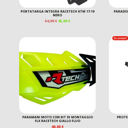
PORTATARGA INTEGRA RACETECH KTM 17-19
PARADIS
NERO
IL
IL
54,99
€
45,00
€
PREZZO
PREZZO
ORIGINALE
ATTUALE
ERA:
È:
In offerta!
54,99 €.
45,00 €.
PARAMANI MOTO CON KIT DI MONTAGGIO
PROTE
FLX RACETECH GIALLO FLUO
40,00
€