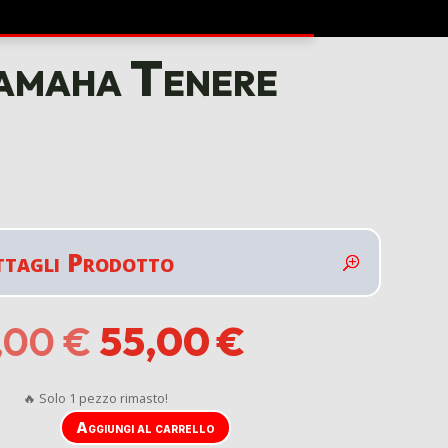
Yamaha Tenere
ttagli Prodotto
Il
Il
,00
€
55,00
€
prezzo
prezzo
originale
attuale
era:
è:
🔥 Solo 1 pezzo rimasto!
64,00 €.
55,00 €.
Aggiungi al carrello