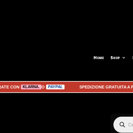
Home
Shop
CON
O
SPEDIZIONE GRATUITA A PART
KLARNA.
PAYPAL
Products
search