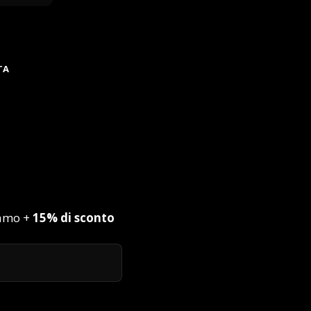
TA
iamo +
15% di sconto