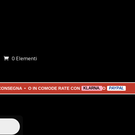
0 Elementi
i
EGNA • O IN COMODE RATE CON
O
KLARNA.
PAYPAL