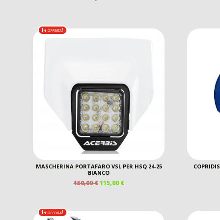
In offerta!
MASCHERINA PORTAFARO VSL PER HSQ 24-25
COPRIDIS
BIANCO
IL
IL
150,00
€
115,00
€
PREZZO
PREZZO
ORIGINALE
ATTUALE
ERA:
È:
In offerta!
150,00 €.
115,00 €.