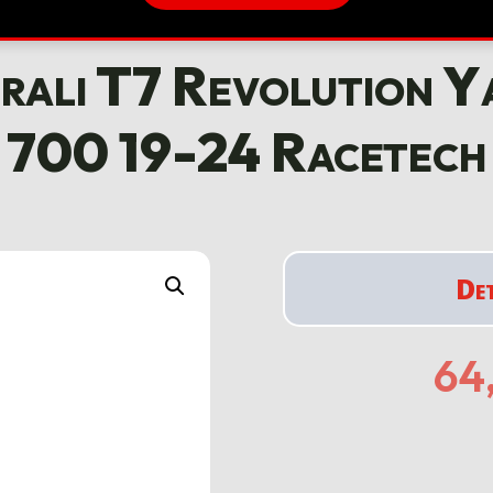
erali T7 Revolution 
700 19-24 Racetech
De
64