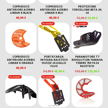
COPRIDISCO
COPRIDISCO
PROTEZIONE
ANTERIORE ACERBIS
ANTERIORE ACERBIS
FORCELLONE BETA 20-
LINEAR K BLACK
LINEAR K BLU
24
IL
IL
40,00
€
40,00
€
72,99
€
59,90
€
PREZZO
PREZZ
In offerta!
In offerta!
ORIGINALE
ATTUA
ERA:
È:
72,99 €.
59,90 €
COPRIDISCO
PORTATARGA
PARAMOTORE T7
ANTERIORE ACERBIS
INTEGRA RACETECH
REVOLUTION YAMAHA
LINEAR K ORANGE
HUSQV 24 GIALLO
TENERE 750 19-24
FLUO
RACETECH
40,00
€
IL
IL
IL
IL
54,99
€
45,00
€
130,00
€
125,00
€
PREZZO
PREZZO
PREZZO
PREZ
In offerta!
In offerta!
ORIGINALE
ATTUALE
ORIGINALE
ATTU
ERA:
È:
ERA:
È:
54,99 €.
45,00 €.
130,00 €.
125,00