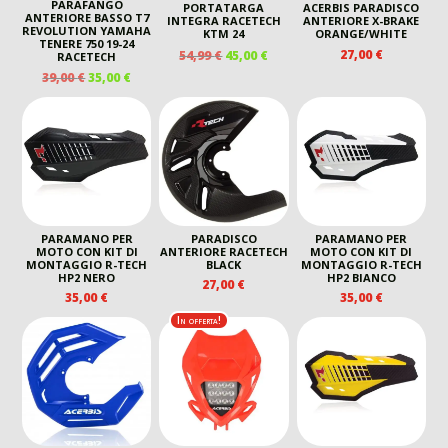
PARAFANGO
PORTATARGA
ACERBIS PARADISCO
ANTERIORE BASSO T7
INTEGRA RACETECH
ANTERIORE X-BRAKE
REVOLUTION YAMAHA
KTM 24
ORANGE/WHITE
TENERE 750 19-24
IL
IL
27,00
€
54,99
€
45,00
€
RACETECH
PREZZO
PREZZO
IL
IL
39,00
€
35,00
€
ORIGINALE
ATTUALE
PREZZO
PREZZO
ERA:
È:
ORIGINALE
ATTUALE
54,99 €.
45,00 €.
ERA:
È:
39,00 €.
35,00 €.
PARAMANO PER
PARADISCO
PARAMANO PER
MOTO CON KIT DI
ANTERIORE RACETECH
MOTO CON KIT DI
MONTAGGIO R-TECH
BLACK
MONTAGGIO R-TECH
HP2 NERO
HP2 BIANCO
27,00
€
35,00
€
35,00
€
In offerta!