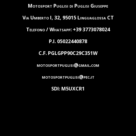
Motosport Puglisi di Puglisi Giuseppe
Via Umberto I, 32, 95015 Linguaglossa CT
Telefono / Whatsapp: +39 3773078024
P.I. 05022440878
C.F. PGLGPP90C29C351W
motosportpuglisi@gmail.com
motosportpuglisi@pec.it
SDI: M5UXCR1