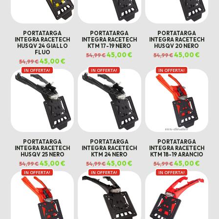
PORTATARGA
PORTATARGA
PORTATARGA
INTEGRA RACETECH
INTEGRA RACETECH
INTEGRA RACETECH
HUSQV 24 GIALLO
KTM 17-19 NERO
HUSQV 20 NERO
FLUO
Il
45,00
€
Il
Il
45,00
€
Il
54,99
€
54,99
€
prezzo
prezzo
prezzo
prezz
Il
45,00
€
Il
54,99
€
originale
attuale
originale
attual
prezzo
prezzo
era:
è:
era:
è:
IN OFFERTA!
originale
attuale
IN OFFERTA!
IN OFFERTA!
54,99 €.
45,00 €.
54,99 €.
45,00 €
era:
è:
54,99 €.
45,00 €.
PORTATARGA
PORTATARGA
PORTATARGA
INTEGRA RACETECH
INTEGRA RACETECH
INTEGRA RACETECH
HUSQV 25 NERO
KTM 24 NERO
KTM 18-19 ARANCIO
Il
45,00
€
Il
Il
45,00
€
Il
Il
45,00
€
Il
54,99
€
54,99
€
54,99
€
prezzo
prezzo
prezzo
prezzo
prezzo
prezz
IN OFFERTA!
originale
attuale
IN OFFERTA!
originale
attuale
IN OFFERTA!
originale
attual
era:
è:
era:
è:
era:
è:
54,99 €.
45,00 €.
54,99 €.
45,00 €.
54,99 €.
45,00 €