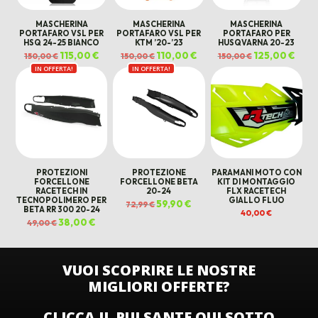
MASCHERINA
MASCHERINA
MASCHERINA
PORTAFARO VSL PER
PORTAFARO VSL PER
PORTAFARO PER
HSQ 24-25 BIANCO
KTM ’20-’23
HUSQVARNA 20-23
Il
115,00
€
Il
Il
110,00
€
Il
Il
125,00
€
Il
150,00
€
150,00
€
150,00
€
prezzo
prezzo
prezzo
prezzo
prezzo
prez
IN OFFERTA!
originale
attuale
IN OFFERTA!
originale
attuale
originale
attua
era:
è:
era:
è:
era:
è:
150,00 €.
115,00 €.
150,00 €.
110,00 €.
150,00 €.
125,0
PROTEZIONI
PROTEZIONE
PARAMANI MOTO CON
FORCELLONE
FORCELLONE BETA
KIT DI MONTAGGIO
RACETECH IN
20-24
FLX RACETECH
TECNOPOLIMERO PER
GIALLO FLUO
Il
59,90
€
Il
72,99
€
BETA RR 300 20-24
prezzo
prezzo
40,00
€
originale
attuale
Il
38,00
€
Il
49,00
€
era:
è:
prezzo
prezzo
72,99 €.
59,90 €.
originale
attuale
era:
è:
49,00 €.
38,00 €.
VUOI SCOPRIRE LE NOSTRE
MIGLIORI OFFERTE?
CLICCA IL PULSANTE QUI SOTTO