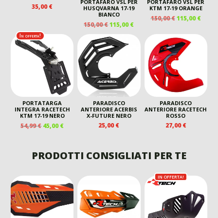
PORTAFARO VSL PER
PORTAFARO VSL PER
35,00
€
HUSQVARNA 17-19
KTM 17-19 ORANGE
BIANCO
IL
IL
150,00
€
115,00
€
IL
IL
150,00
€
115,00
€
PREZZO
PREZ
PREZZO
PREZZO
ORIGINALE
ATTU
In offerta!
ORIGINALE
ATTUALE
ERA:
È:
ERA:
È:
150,00 €.
115,00
150,00 €.
115,00 €.
PORTATARGA
PARADISCO
PARADISCO
INTEGRA RACETECH
ANTERIORE ACERBIS
ANTERIORE RACETECH
KTM 17-19 NERO
X-FUTURE NERO
ROSSO
IL
IL
25,00
€
27,00
€
54,99
€
45,00
€
PREZZO
PREZZO
ORIGINALE
ATTUALE
ERA:
È:
PRODOTTI CONSIGLIATI PER TE
54,99 €.
45,00 €.
IN OFFERTA!