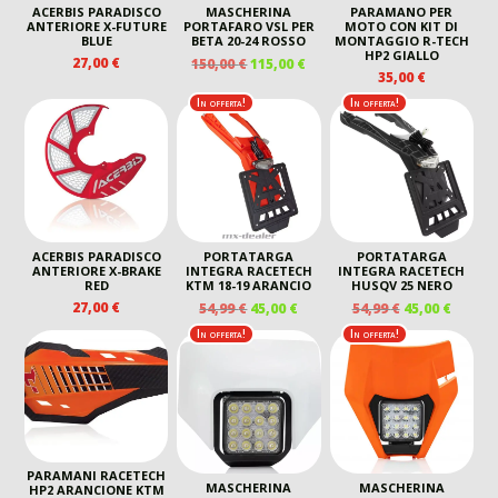
ACERBIS PARADISCO
MASCHERINA
PARAMANO PER
ANTERIORE X-FUTURE
PORTAFARO VSL PER
MOTO CON KIT DI
BLUE
BETA 20-24 ROSSO
MONTAGGIO R-TECH
HP2 GIALLO
IL
IL
27,00
€
150,00
€
115,00
€
35,00
€
PREZZO
PREZZO
ORIGINALE
ATTUALE
In offerta!
In offerta!
ERA:
È:
150,00 €.
115,00 €.
ACERBIS PARADISCO
PORTATARGA
PORTATARGA
ANTERIORE X-BRAKE
INTEGRA RACETECH
INTEGRA RACETECH
RED
KTM 18-19 ARANCIO
HUSQV 25 NERO
IL
IL
IL
IL
27,00
€
54,99
€
45,00
€
54,99
€
45,00
€
PREZZO
PREZZO
PREZZO
PREZZ
In offerta!
In offerta!
ORIGINALE
ATTUALE
ORIGINALE
ATTUA
ERA:
È:
ERA:
È:
54,99 €.
45,00 €.
54,99 €.
45,00 €
PARAMANI RACETECH
MASCHERINA
MASCHERINA
HP2 ARANCIONE KTM