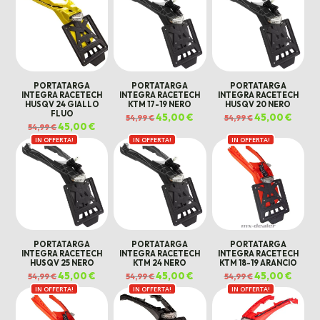
PORTATARGA
PORTATARGA
PORTATARGA
INTEGRA RACETECH
INTEGRA RACETECH
INTEGRA RACETECH
HUSQV 24 GIALLO
KTM 17-19 NERO
HUSQV 20 NERO
FLUO
Il
45,00
€
Il
Il
45,00
€
Il
54,99
€
54,99
€
prezzo
prezzo
prezzo
prezz
Il
45,00
€
Il
54,99
€
originale
attuale
originale
attual
prezzo
prezzo
era:
è:
era:
è:
IN OFFERTA!
originale
attuale
IN OFFERTA!
IN OFFERTA!
54,99 €.
45,00 €.
54,99 €.
45,00 €
era:
è:
54,99 €.
45,00 €.
PORTATARGA
PORTATARGA
PORTATARGA
INTEGRA RACETECH
INTEGRA RACETECH
INTEGRA RACETECH
HUSQV 25 NERO
KTM 24 NERO
KTM 18-19 ARANCIO
Il
45,00
€
Il
Il
45,00
€
Il
Il
45,00
€
Il
54,99
€
54,99
€
54,99
€
prezzo
prezzo
prezzo
prezzo
prezzo
prezz
IN OFFERTA!
originale
attuale
IN OFFERTA!
originale
attuale
IN OFFERTA!
originale
attual
era:
è:
era:
è:
era:
è:
54,99 €.
45,00 €.
54,99 €.
45,00 €.
54,99 €.
45,00 €