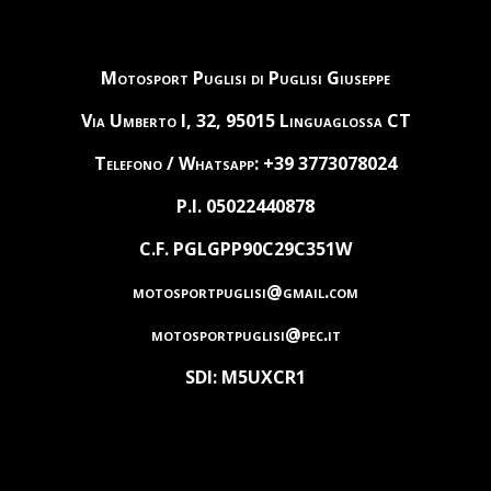
Motosport Puglisi di Puglisi Giuseppe
Via Umberto I, 32, 95015 Linguaglossa CT
Telefono / Whatsapp: +39 3773078024
P.I. 05022440878
C.F. PGLGPP90C29C351W
motosportpuglisi@gmail.com
motosportpuglisi@pec.it
SDI: M5UXCR1