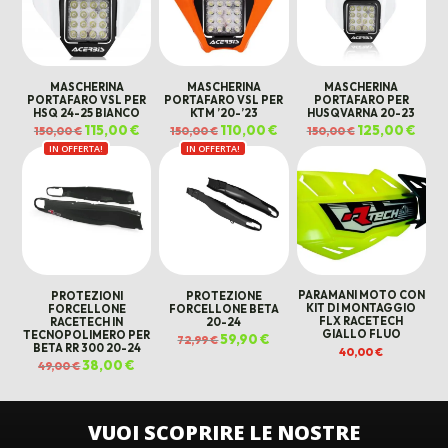
MASCHERINA
MASCHERINA
MASCHERINA
PORTAFARO VSL PER
PORTAFARO VSL PER
PORTAFARO PER
HSQ 24-25 BIANCO
KTM ’20-’23
HUSQVARNA 20-23
Il
115,00
€
Il
Il
110,00
€
Il
Il
125,00
€
Il
150,00
€
150,00
€
150,00
€
prezzo
prezzo
prezzo
prezzo
prezzo
prez
IN OFFERTA!
originale
attuale
IN OFFERTA!
originale
attuale
originale
attua
era:
è:
era:
è:
era:
è:
150,00 €.
115,00 €.
150,00 €.
110,00 €.
150,00 €.
125,0
PROTEZIONI
PROTEZIONE
PARAMANI MOTO CON
FORCELLONE
FORCELLONE BETA
KIT DI MONTAGGIO
RACETECH IN
20-24
FLX RACETECH
TECNOPOLIMERO PER
GIALLO FLUO
Il
59,90
€
Il
72,99
€
BETA RR 300 20-24
prezzo
prezzo
40,00
€
originale
attuale
Il
38,00
€
Il
49,00
€
era:
è:
prezzo
prezzo
72,99 €.
59,90 €.
originale
attuale
era:
è:
49,00 €.
38,00 €.
VUOI SCOPRIRE LE NOSTRE