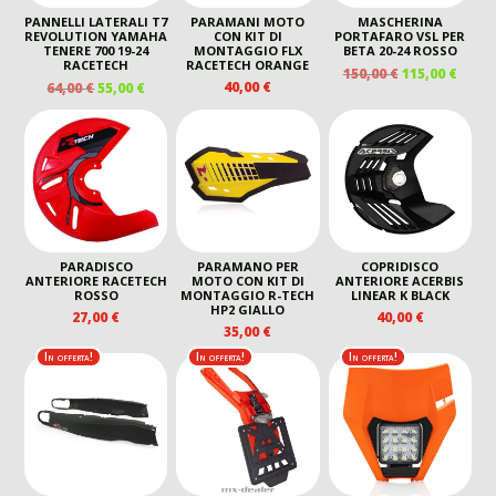
PANNELLI LATERALI T7
PARAMANI MOTO
MASCHERINA
REVOLUTION YAMAHA
CON KIT DI
PORTAFARO VSL PER
TENERE 700 19-24
MONTAGGIO FLX
BETA 20-24 ROSSO
RACETECH
RACETECH ORANGE
IL
IL
150,00
€
115,00
€
IL
IL
40,00
€
64,00
€
55,00
€
PREZZO
PREZ
PREZZO
PREZZO
ORIGINALE
ATTU
ORIGINALE
ATTUALE
ERA:
È:
ERA:
È:
150,00 €.
115,00
64,00 €.
55,00 €.
PARADISCO
PARAMANO PER
COPRIDISCO
ANTERIORE RACETECH
MOTO CON KIT DI
ANTERIORE ACERBIS
ROSSO
MONTAGGIO R-TECH
LINEAR K BLACK
HP2 GIALLO
27,00
€
40,00
€
35,00
€
In offerta!
In offerta!
In offerta!