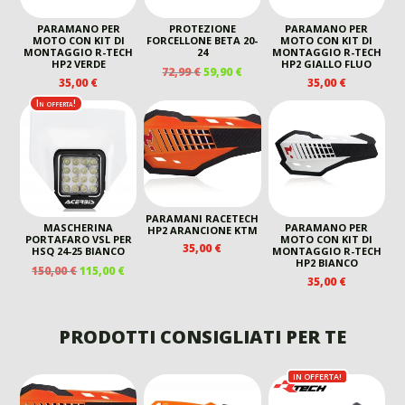
PARAMANO PER
PROTEZIONE
PARAMANO PER
MOTO CON KIT DI
FORCELLONE BETA 20-
MOTO CON KIT DI
MONTAGGIO R-TECH
24
MONTAGGIO R-TECH
HP2 VERDE
HP2 GIALLO FLUO
IL
IL
72,99
€
59,90
€
35,00
€
35,00
€
PREZZO
PREZZO
ORIGINALE
ATTUALE
In offerta!
ERA:
È:
72,99 €.
59,90 €.
PARAMANI RACETECH
MASCHERINA
PARAMANO PER
HP2 ARANCIONE KTM
PORTAFARO VSL PER
MOTO CON KIT DI
35,00
€
HSQ 24-25 BIANCO
MONTAGGIO R-TECH
HP2 BIANCO
IL
IL
150,00
€
115,00
€
35,00
€
PREZZO
PREZZO
ORIGINALE
ATTUALE
ERA:
È:
PRODOTTI CONSIGLIATI PER TE
150,00 €.
115,00 €.
IN OFFERTA!