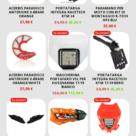
ACERBIS PARADISCO
PORTATARGA
PARAMANO PER
ANTERIORE X-BRAKE
INTEGRA RACETECH
MOTO CON KIT DI
ORANGE
KTM 24
MONTAGGIO R-TECH
HP2 BLU
IL
IL
27,00
€
54,99
€
45,00
€
35,00
€
PREZZO
PREZZO
ORIGINALE
ATTUALE
In offerta!
In offerta!
ERA:
È:
54,99 €.
45,00 €.
ACERBIS PARADISCO
MASCHERINA
PORTATARGA
ANTERIORE X-BRAKE
PORTAFARO VSL PER
INTEGRA RACETECH
ORANGE/WHITE
HUSQVARNA 17-19
KTM 17-19 NERO
BIANCO
IL
IL
27,00
€
54,99
€
45,00
€
IL
IL
150,00
€
115,00
€
PREZZO
PREZZ
PREZZO
PREZZO
ORIGINALE
ATTUA
In offerta!
In offerta!
ORIGINALE
ATTUALE
ERA:
È:
ERA:
È:
54,99 €.
45,00 €
150,00 €.
115,00 €.