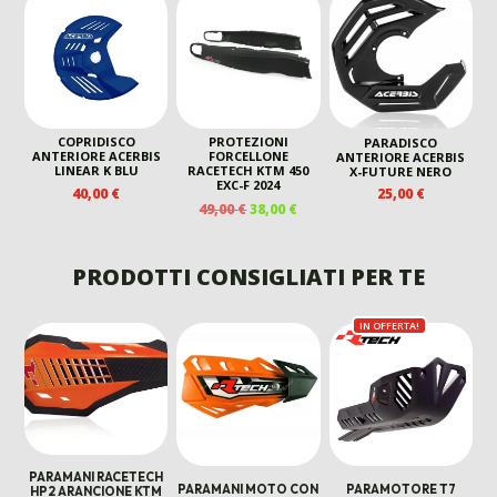
72,99 €.
59,90 €.
COPRIDISCO
PROTEZIONI
PARADISCO
ANTERIORE ACERBIS
FORCELLONE
ANTERIORE ACERBIS
LINEAR K BLU
RACETECH KTM 450
X-FUTURE NERO
EXC-F 2024
40,00
€
25,00
€
IL
IL
49,00
€
38,00
€
PREZZO
PREZZO
ORIGINALE
ATTUALE
ERA:
È:
PRODOTTI CONSIGLIATI PER TE
49,00 €.
38,00 €.
IN OFFERTA!
PARAMANI RACETECH
PARAMANI MOTO CON
PARAMOTORE T7
HP2 ARANCIONE KTM