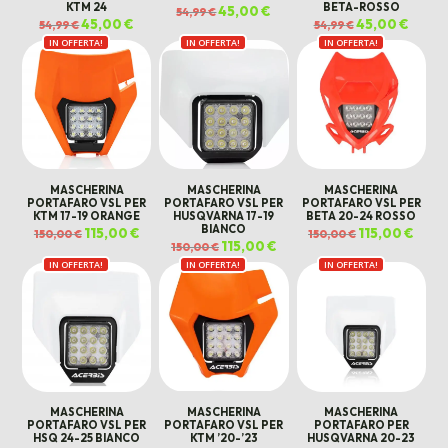
KTM 24
BETA-ROSSO
Il
45,00
€
Il
54,99
€
prezzo
prezzo
Il
45,00
€
Il
Il
45,00
€
Il
54,99
€
54,99
€
originale
attuale
prezzo
prezzo
prezzo
prezz
era:
è:
IN OFFERTA!
originale
attuale
IN OFFERTA!
IN OFFERTA!
originale
attual
54,99 €.
45,00 €.
era:
è:
era:
è:
54,99 €.
45,00 €.
54,99 €.
45,00 €
MASCHERINA
MASCHERINA
MASCHERINA
PORTAFARO VSL PER
PORTAFARO VSL PER
PORTAFARO VSL PER
KTM 17-19 ORANGE
HUSQVARNA 17-19
BETA 20-24 ROSSO
BIANCO
Il
115,00
€
Il
Il
115,00
€
Il
150,00
€
150,00
€
prezzo
prezzo
prezzo
prezz
Il
115,00
€
Il
150,00
€
originale
attuale
originale
attua
prezzo
prezzo
era:
è:
era:
è:
IN OFFERTA!
IN OFFERTA!
originale
attuale
IN OFFERTA!
150,00 €.
115,00 €.
150,00 €.
115,00
era:
è:
150,00 €.
115,00 €.
MASCHERINA
MASCHERINA
MASCHERINA
PORTAFARO VSL PER
PORTAFARO VSL PER
PORTAFARO PER
HSQ 24-25 BIANCO
KTM ’20-’23
HUSQVARNA 20-23