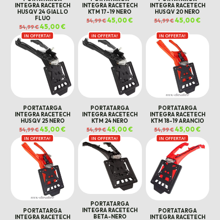
INTEGRA RACETECH
INTEGRA RACETECH
INTEGRA RACETECH
HUSQV 24 GIALLO
KTM 17-19 NERO
HUSQV 20 NERO
FLUO
Il
45,00
€
Il
Il
45,00
€
Il
54,99
€
54,99
€
prezzo
prezzo
prezzo
prezz
Il
45,00
€
Il
54,99
€
originale
attuale
originale
attual
prezzo
prezzo
era:
è:
era:
è:
IN OFFERTA!
originale
attuale
IN OFFERTA!
IN OFFERTA!
54,99 €.
45,00 €.
54,99 €.
45,00 €
era:
è:
54,99 €.
45,00 €.
PORTATARGA
PORTATARGA
PORTATARGA
INTEGRA RACETECH
INTEGRA RACETECH
INTEGRA RACETECH
HUSQV 25 NERO
KTM 24 NERO
KTM 18-19 ARANCIO
Il
45,00
€
Il
Il
45,00
€
Il
Il
45,00
€
Il
54,99
€
54,99
€
54,99
€
prezzo
prezzo
prezzo
prezzo
prezzo
prezz
IN OFFERTA!
originale
attuale
IN OFFERTA!
originale
attuale
IN OFFERTA!
originale
attual
era:
è:
era:
è:
era:
è:
54,99 €.
45,00 €.
54,99 €.
45,00 €.
54,99 €.
45,00 €
PORTATARGA
INTEGRA RACETECH
PORTATARGA
PORTATARGA
BETA-NERO
INTEGRA RACETECH
INTEGRA RACETECH