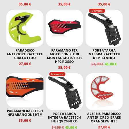
35,00
€
35,00
€
35,00
€
In offerta!
PARADISCO
PARAMANO PER
PORTATARGA
ANTERIORE RACETECH
MOTO CON KIT DI
INTEGRA RACETECH
GIALLO FLUO
MONTAGGIO R-TECH
KTM 24 NERO
HP2 ROSSO
IL
IL
27,00
€
54,99
€
45,00
€
35,00
€
PREZZO
PREZZ
ORIGINALE
ATTUA
In offerta!
ERA:
È:
54,99 €.
45,00 €
PARAMANI RACETECH
PORTATARGA
ACERBIS PARADISCO
HP2 ARANCIONE KTM
INTEGRA RACETECH
ANTERIORE X-BRAKE
35,00
€
HUSQV 20 NERO
ORANGE/WHITE
IL
IL
27,00
€
54,99
€
45,00
€