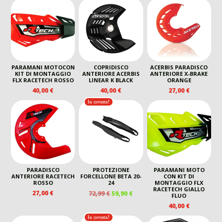
ORIGINALE
ATTUALE
ORIGINALE
ATTUA
ERA:
È:
ERA:
È:
54,99 €.
45,00 €.
54,99 €.
45,00 €
PARAMANI MOTOCON
COPRIDISCO
ACERBIS PARADISCO
KIT DI MONTAGGIO
ANTERIORE ACERBIS
ANTERIORE X-BRAKE
FLX RACETECH ROSSO
LINEAR K BLACK
ORANGE
40,00
€
40,00
€
27,00
€
In offerta!
PARADISCO
PROTEZIONE
PARAMANI MOTO
ANTERIORE RACETECH
FORCELLONE BETA 20-
CON KIT DI
ROSSO
24
MONTAGGIO FLX
RACETECH GIALLO
IL
IL
27,00
€
72,99
€
59,90
€
FLUO
PREZZO
PREZZO
40,00
€
ORIGINALE
ATTUALE
In offerta!
ERA:
È: