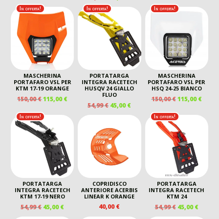
PREZZO
PREZZO
In offerta!
In offerta!
In offerta!
ORIGINALE
ATTUALE
ERA:
È:
54,99 €.
45,00 €.
MASCHERINA
PORTATARGA
MASCHERINA
PORTAFARO VSL PER
INTEGRA RACETECH
PORTAFARO VSL PER
KTM 17-19 ORANGE
HUSQV 24 GIALLO
HSQ 24-25 BIANCO
FLUO
IL
IL
IL
IL
150,00
€
115,00
€
150,00
€
115,00
€
IL
IL
54,99
€
45,00
€
PREZZO
PREZZO
PREZZO
PREZ
PREZZO
PREZZO
ORIGINALE
ATTUALE
ORIGINALE
ATTU
In offerta!
In offerta!
ORIGINALE
ATTUALE
ERA:
È:
ERA:
È:
ERA:
È:
150,00 €.
115,00 €.
150,00 €.
115,00
54,99 €.
45,00 €.
PORTATARGA
COPRIDISCO
PORTATARGA
INTEGRA RACETECH
ANTERIORE ACERBIS
INTEGRA RACETECH
KTM 17-19 NERO
LINEAR K ORANGE
KTM 24
IL
IL
IL
IL
40,00
€
54,99
€
45,00
€
54,99
€
45,00
€
PREZZO
PREZZO
PREZZO
PREZZ