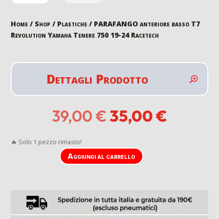
Home
/
Shop
/
Plastiche
/ PARAFANGO anteriore basso T7
Revolution Yamaha Tenere 750 19-24 Racetech
Dettagli Prodotto
Il
Il
39,00
€
35,00
€
prezzo
prezzo
originale
attuale
🔥 Solo 1 pezzo rimasto!
era:
è:
39,00 €.
35,00 €
Aggiungi al carrello