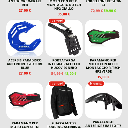
ANTERIORE X-BRAKE
MOTO CON KIT DI
FORCELLONE BETA 20-
RED
MONTAGGIO R-TECH
24
HP2 GIALLO
IL
IL
27,00
€
72,99
€
59,90
€
35,00
€
PREZZO
PREZZ
ORIGINALE
ATTUA
In offerta!
ERA:
È:
72,99 €.
59,90 €
ACERBIS PARADISCO
PORTATARGA
PARAMANO PER
ANTERIORE X-FUTURE
INTEGRA RACETECH
MOTO CON KIT DI
BLUE
HUSQV 20 NERO
MONTAGGIO R-TECH
HP2 VERDE
IL
IL
27,00
€
54,99
€
45,00
€
35,00
€
PREZZO
PREZZO
ORIGINALE
ATTUALE
In offerta!
In offerta!
ERA:
È:
54,99 €.
45,00 €.
PARAFANGO
PARAMANO PER
GIACCA MOTO
ANTERIORE BASSO T7
MOTO CON KIT DI
TOURING ACERBIS X-