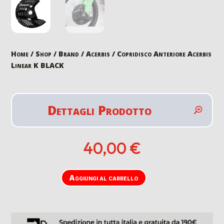
Home
/
Shop
/
Brand
/
Acerbis
/ Copridisco Anteriore Acerbis
Linear K BLACK
Dettagli Prodotto
40,00
€
Aggiungi al carrello