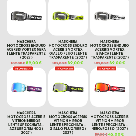
era:
è:
era:
è:
119,00 €.
99,00 €.
119,00 €.
99,00 
MASCHERA
MASCHERA
MASCHERA
MOTOCROSS ENDURO
MOTOCROSS ENDURO
MOTOCROSS ENDURO
ACERBIS VORTEX NERA
ACERBIS VORTEX
ACERBIS VORTEX
| LENTE TRASPARENTE
GIALLO FLUO | LENTE
BIANCA | LENTE
( 2027 )
TRASPARENTE ( 2027 )
TRASPARENTE ( 2027 )
Il
89,00
€
Il
Il
89,00
€
Il
Il
89,00
€
Il
109,00
€
109,00
€
109,00
€
prezzo
prezzo
prezzo
prezzo
prezzo
prezz
IN OFFERTA!
originale
attuale
IN OFFERTA!
originale
attuale
IN OFFERTA!
originale
attua
era:
è:
era:
è:
era:
è:
109,00 €.
89,00 €.
109,00 €.
89,00 €.
109,00 €.
89,00 
MASCHERA
MASCHERA
MASCHERA
MOTOCROSS ACERBIS
MOTOCROSS ACERBIS
MOTOCROSS ACERBIS
VITRION MIRROR
VITRION MIRROR
VITRION MIRROR
LENTE SPECCHIATA –
LENTE SPECCHIATA –
LENTE SPECCHIATA –
AZZURRO/BIANCO (
GIALLO FLUO/NERO (
NERO/ROSSO ( 2027 )
2027 )
2027 )
Il
45,00
€
Il
59,00
€