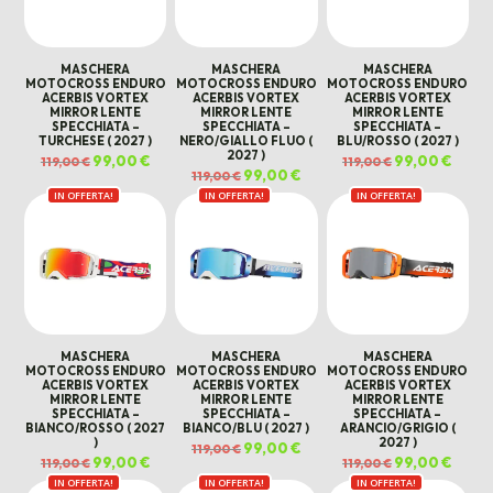
MASCHERA
MASCHERA
MASCHERA
MOTOCROSS ENDURO
MOTOCROSS ENDURO
MOTOCROSS ENDURO
ACERBIS VORTEX
ACERBIS VORTEX
ACERBIS VORTEX
MIRROR LENTE
MIRROR LENTE
MIRROR LENTE
SPECCHIATA –
SPECCHIATA –
SPECCHIATA –
TURCHESE ( 2027 )
NERO/GIALLO FLUO (
BLU/ROSSO ( 2027 )
2027 )
Il
99,00
€
Il
Il
99,00
€
Il
119,00
€
119,00
€
prezzo
prezzo
prezzo
prezz
Il
99,00
€
Il
119,00
€
originale
attuale
originale
attual
prezzo
prezzo
era:
è:
era:
è:
IN OFFERTA!
IN OFFERTA!
originale
attuale
IN OFFERTA!
119,00 €.
99,00 €.
119,00 €.
99,00 
era:
è:
119,00 €.
99,00 €.
MASCHERA
MASCHERA
MASCHERA
MOTOCROSS ENDURO
MOTOCROSS ENDURO
MOTOCROSS ENDURO
ACERBIS VORTEX
ACERBIS VORTEX
ACERBIS VORTEX
MIRROR LENTE
MIRROR LENTE
MIRROR LENTE
SPECCHIATA –
SPECCHIATA –
SPECCHIATA –
BIANCO/ROSSO ( 2027
BIANCO/BLU ( 2027 )
ARANCIO/GRIGIO (
)
2027 )
Il
99,00
€
Il
119,00
€
prezzo
prezzo
Il
99,00
€
Il
Il
99,00
€
Il
119,00
€
119,00
€
originale
attuale
prezzo
prezzo
prezzo
prezz
era:
è:
IN OFFERTA!
originale
attuale
IN OFFERTA!
IN OFFERTA!
originale
attual
119,00 €.
99,00 €.