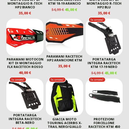
MONTAGGIO R-TECH
KTM 18-19 ARANCIO
MONTAGGIO R-TECH
HP2 BIANCO
HP2 BLU
IL
IL
54,99
€
45,00
€
35,00
€
35,00
€
PREZZO
PREZZO
ORIGINALE
ATTUALE
In offerta!
ERA:
È:
54,99 €.
45,00 €.
PARAMANI RACETECH
PARAMANI MOTOCON
PORTATARGA
HP2 ARANCIONE KTM
KIT DI MONTAGGIO
INTEGRA RACETECH
35,00
€
FLX RACETECH ROSSO
KTM 17-19 NERO
IL
IL
40,00
€
54,99
€
45,00
€
PREZZO
PREZZ
In offerta!
In offerta!
In offerta!
ORIGINALE
ATTUA
ERA:
È:
54,99 €.
45,00 €
PORTATARGA
INTEGRA RACETECH
GIACCA MOTO
PROTEZIONI
BETA-NERO
TOURING ACERBIS X-
FORCELLONE
TRAIL NERO/GIALLO
RACETECH KTM 450
IL
IL
54,99
€
45,00
€