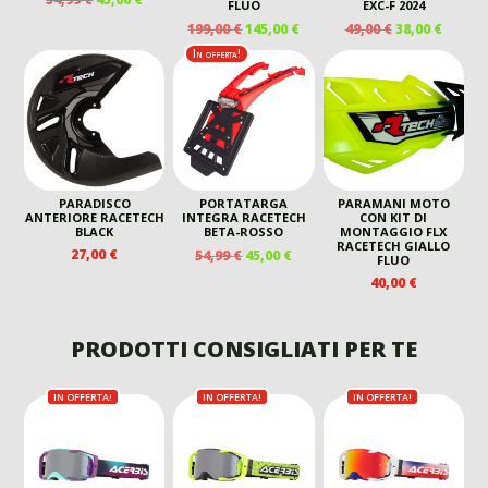
FLUO
EXC-F 2024
PREZZO
PREZZO
IL
IL
IL
IL
199,00
€
145,00
€
49,00
€
38,00
€
ORIGINALE
ATTUALE
PREZZO
PREZZO
PREZZO
PREZZ
In offerta!
ERA:
È:
ORIGINALE
ATTUALE
ORIGINALE
ATTUA
54,99 €.
45,00 €.
ERA:
È:
ERA:
È:
199,00 €.
145,00 €.
49,00 €.
38,00 €
PARADISCO
PORTATARGA
PARAMANI MOTO
ANTERIORE RACETECH
INTEGRA RACETECH
CON KIT DI
BLACK
BETA-ROSSO
MONTAGGIO FLX
RACETECH GIALLO
IL
IL
27,00
€
54,99
€
45,00
€
FLUO
PREZZO
PREZZO
40,00
€
ORIGINALE
ATTUALE
ERA:
È:
54,99 €.
45,00 €.
PRODOTTI CONSIGLIATI PER TE
IN OFFERTA!
IN OFFERTA!
IN OFFERTA!