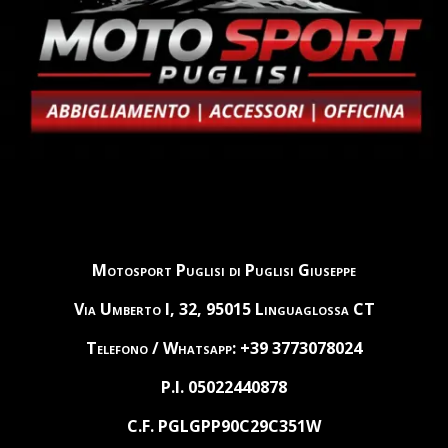
Motosport Puglisi di Puglisi Giuseppe
Via Umberto I, 32, 95015 Linguaglossa CT
Telefono / Whatsapp: +39 3773078024
P.I. 05022440878
C.F. PGLGPP90C29C351W