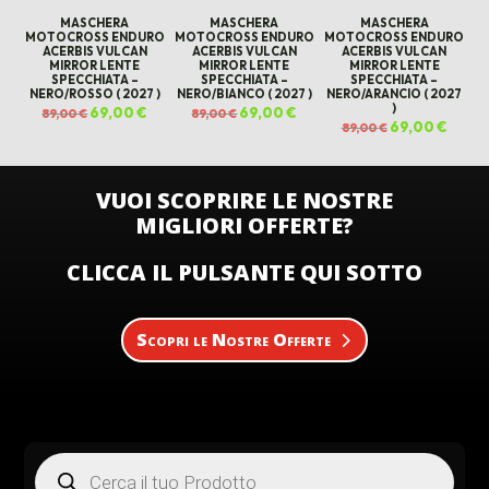
MASCHERA
MASCHERA
MASCHERA
MOTOCROSS ENDURO
MOTOCROSS ENDURO
MOTOCROSS ENDURO
ACERBIS VULCAN
ACERBIS VULCAN
ACERBIS VULCAN
MIRROR LENTE
MIRROR LENTE
MIRROR LENTE
SPECCHIATA –
SPECCHIATA –
SPECCHIATA –
NERO/ROSSO ( 2027 )
NERO/BIANCO ( 2027 )
NERO/ARANCIO ( 2027
)
Il
69,00
€
Il
Il
69,00
€
Il
89,00
€
89,00
€
prezzo
prezzo
prezzo
prezzo
Il
69,00
€
Il
89,00
€
originale
attuale
originale
attuale
prezzo
prezz
era:
è:
era:
è:
originale
attual
89,00 €.
69,00 €.
89,00 €.
69,00 €.
era:
è:
89,00 €.
69,00 
VUOI SCOPRIRE LE NOSTRE
MIGLIORI OFFERTE?
CLICCA IL PULSANTE QUI SOTTO
Scopri le Nostre Offerte
Products
search