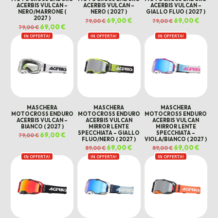
ACERBIS VULCAN –
ACERBIS VULCAN –
ACERBIS VULCAN –
NERO/MARRONE (
NERO ( 2027 )
GIALLO FLUO ( 2027 )
2027 )
Il
69,00
€
Il
Il
69,00
€
Il
79,00
€
79,00
€
prezzo
prezzo
prezzo
prezz
Il
69,00
€
Il
79,00
€
originale
attuale
originale
attual
prezzo
prezzo
era:
è:
era:
è:
IN OFFERTA!
originale
attuale
IN OFFERTA!
IN OFFERTA!
79,00 €.
69,00 €.
79,00 €.
69,00 
era:
è:
79,00 €.
69,00 €.
MASCHERA
MASCHERA
MASCHERA
MOTOCROSS ENDURO
MOTOCROSS ENDURO
MOTOCROSS ENDURO
ACERBIS VULCAN –
ACERBIS VULCAN
ACERBIS VULCAN
BIANCO ( 2027 )
MIRROR LENTE
MIRROR LENTE
SPECCHIATA – GIALLO
SPECCHIATA –
Il
69,00
€
Il
79,00
€
FLUO/NERO ( 2027 )
VIOLA/BIANCO ( 2027 )
prezzo
prezzo
originale
attuale
Il
69,00
€
Il
Il
69,00
€
Il
89,00
€
89,00
€
era:
è:
prezzo
prezzo
prezzo
prezz
79,00 €.
69,00 €.
IN OFFERTA!
IN OFFERTA!
originale
attuale
IN OFFERTA!
originale
attual
era:
è:
era:
è:
89,00 €.
69,00 €.
89,00 €.
69,00 