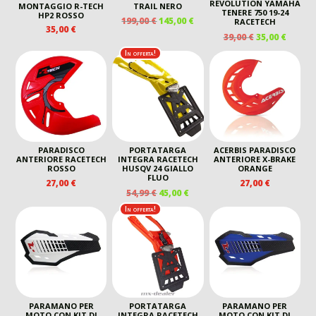
REVOLUTION YAMAHA
MONTAGGIO R-TECH
TRAIL NERO
TENERE 750 19-24
HP2 ROSSO
IL
IL
199,00
€
145,00
€
RACETECH
35,00
€
PREZZO
PREZZO
IL
IL
39,00
€
35,00
€
ORIGINALE
ATTUALE
PREZZO
PREZZ
In offerta!
ERA:
È:
ORIGINALE
ATTUA
199,00 €.
145,00 €.
ERA:
È:
39,00 €.
35,00 €
PARADISCO
PORTATARGA
ACERBIS PARADISCO
ANTERIORE RACETECH
INTEGRA RACETECH
ANTERIORE X-BRAKE
ROSSO
HUSQV 24 GIALLO
ORANGE
FLUO
27,00
€
27,00
€
IL
IL
54,99
€
45,00
€
PREZZO
PREZZO
In offerta!
ORIGINALE
ATTUALE
ERA:
È:
54,99 €.
45,00 €.
PARAMANO PER
PORTATARGA
PARAMANO PER
MOTO CON KIT DI
INTEGRA RACETECH
MOTO CON KIT DI