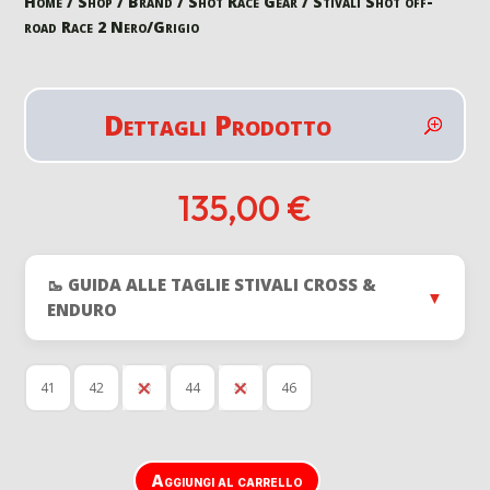
Home
/
Shop
/
Brand
/
Shot Race Gear
/ Stivali Shot off-
road Race 2 Nero/Grigio
Dettagli Prodotto
135,00
€
🥾 GUIDA ALLE TAGLIE STIVALI CROSS &
▼
ENDURO
41
42
43
44
45
46
Aggiungi al carrello