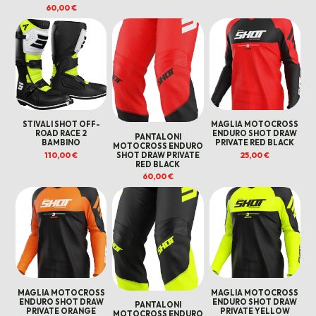
60,00
€
STIVALI SHOT OFF-
MAGLIA MOTOCROSS
ROAD RACE 2
ENDURO SHOT DRAW
PANTALONI
BAMBINO
PRIVATE RED BLACK
MOTOCROSS ENDURO
110,00
€
25,00
€
SHOT DRAW PRIVATE
RED BLACK
60,00
€
MAGLIA MOTOCROSS
MAGLIA MOTOCROSS
ENDURO SHOT DRAW
ENDURO SHOT DRAW
PANTALONI
PRIVATE ORANGE
PRIVATE YELLOW
MOTOCROSS ENDURO