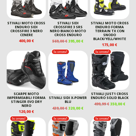
STIVALI MOTO CROSS
STIVALI SIDI
STIVALI MOTO CROSS
ENDURO SIDI
CROSSFIRE 3 SRS
ENDURO FORMA
CROSSFIRE 3 NERO
NERO BIANCO MOTO
TERRAIN TX CON
CENERE
CROSS ENDURO
SNODO
BLACK/YELL/WHITE
IL
IL
400,00
€
569,00
€
395,00
€
175,00
€
PREZZO
PREZZO
ORIGINALE
ATTUALE
In offerta!
In offerta!
ERA:
È:
569,00 €.
395,00 €.
SCARPE MOTO
STIVALI JUST1 CROSS
IMPERMEABILI FORMA
ENDURO SOLID BLACK
STIVALI SIDI X-POWER
STINGER EVO DRY
BLU
IL
IL
499,99
€
350,00
€
NERO
IL
IL
439,00
€
320,00
€
PREZZO
PREZ
120,00
€
PREZZO
PREZZO
ORIGINALE
ATTU
ORIGINALE
ATTUALE
In offerta!
In offerta!
In offerta!
ERA:
È:
ERA:
È:
499,99 €.
350,00
439,00 €.
320,00 €.