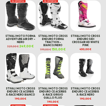
IN OFFERTA!
IN OFFERTA!
STIVALI MOTO FORMA
STIVALI MOTO CROSS
STIVALI MOTO CROSS
ADVENTURE AIR DRY –
ENDURO FORMA
ENDURO SIDI
NERO
TRACTION –
CROSSAIR HD WHITE
BIANCO/NERO
PINK
Il
249,00
€
Il
329,00
€
prezzo
prezzo
Il
150,00
€
Il
450,00
€
199,00
€
originale
attuale
prezzo
prezzo
era:
è:
originale
attuale
329,00 €.
249,00 €.
era:
è:
199,00 €.
150,00 €.
STIVALI MOTO CROSS
STIVALI MOTO CROSS
STIVALI MOTO CROSS
ENDURO CE ACERBIS
ENDURO CE ACERBIS
ENDURO CE ACERBIS
X-RACE NERO BIANCO
X-RACE GRIGIO
X-RACE NERO
GIALLO FLUO
190,00
€
190,00
€
190,00
€
IN OFFERTA!
IN OFFERTA!