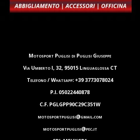
Motosport Puglisi di Puglisi Giuseppe
Via Umberto I, 32, 95015 Linguaglossa CT
Telefono / Whatsapp: +39 3773078024
P.I. 05022440878
C.F. PGLGPP90C29C351W
motosportpuglisi@gmail.com
motosportpuglisi@pec.it