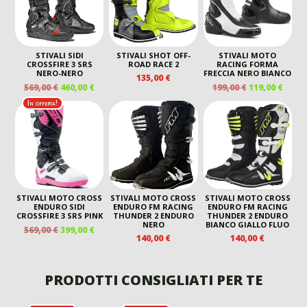
STIVALI SIDI
STIVALI SHOT OFF-
STIVALI MOTO
CROSSFIRE 3 SRS
ROAD RACE 2
RACING FORMA
NERO-NERO
FRECCIA NERO BIANCO
135,00
€
IL
IL
IL
IL
569,00
€
460,00
€
199,00
€
119,00
€
PREZZO
PREZZO
PREZZO
PREZ
In offerta!
ORIGINALE
ATTUALE
ORIGINALE
ATTU
ERA:
È:
ERA:
È:
569,00 €.
460,00 €.
199,00 €.
119,00
STIVALI MOTO CROSS
STIVALI MOTO CROSS
STIVALI MOTO CROSS
ENDURO SIDI
ENDURO FM RACING
ENDURO FM RACING
CROSSFIRE 3 SRS PINK
THUNDER 2 ENDURO
THUNDER 2 ENDURO
NERO
BIANCO GIALLO FLUO
IL
IL
569,00
€
399,00
€
140,00
€
140,00
€
PREZZO
PREZZO
ORIGINALE
ATTUALE
ERA:
È:
PRODOTTI CONSIGLIATI PER TE
569,00 €.
399,00 €.