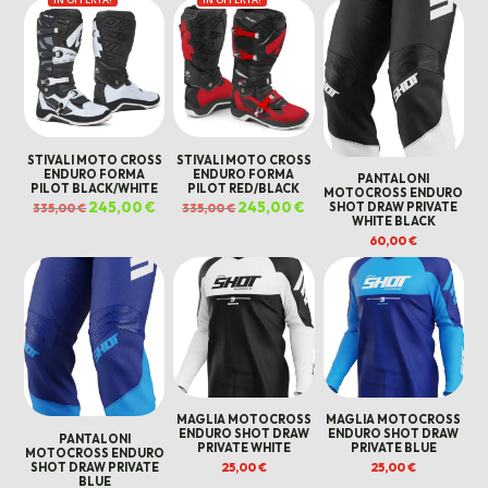
STIVALI MOTO CROSS
STIVALI MOTO CROSS
ENDURO FORMA
ENDURO FORMA
PANTALONI
PILOT BLACK/WHITE
PILOT RED/BLACK
MOTOCROSS ENDURO
Il
245,00
€
Il
Il
245,00
€
Il
SHOT DRAW PRIVATE
335,00
€
335,00
€
prezzo
prezzo
prezzo
prezzo
WHITE BLACK
originale
attuale
originale
attuale
era:
è:
era:
è:
60,00
€
335,00 €.
245,00 €.
335,00 €.
245,00 €.
MAGLIA MOTOCROSS
MAGLIA MOTOCROSS
ENDURO SHOT DRAW
ENDURO SHOT DRAW
PANTALONI
PRIVATE WHITE
PRIVATE BLUE
MOTOCROSS ENDURO
25,00
€
25,00
€
SHOT DRAW PRIVATE
BLUE