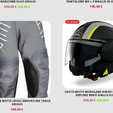
ARANCIONE FLUO GRIGIO
PANTALONE MX + 3 MAGLIE IN
IL
IL
145,00
€
390,00
€
220,00
€
PREZZO
PREZZO
ORIGINALE
ATTUALE
ERA:
È:
In offerta!
390,00 €.
220,00 €.
CASCO MOTO MODULARE AIROH 
EXPLORE NERO GIALLO F
IL
IL
390,00
€
220,00
€
E MOTO CROSS ENDURO MX TRACK
PREZZO
P
GRIGIO
ORIGINAL
A
100,00
€