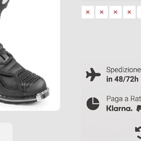
42
43
44
45