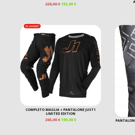
IL
IL
220,00
€
155,00
€
PREZZO
PREZZO
ORIGINALE
ATTUALE
ERA:
È:
220,00 €.
155,00 €.
In offerta!
COMPLETO MAGLIA + PANTALONE JUST1
LIMITED EDITION
IL
IL
265,00
€
190,00
€
PANTALON
PREZZO
PREZZO
ORIGINALE
ATTUALE