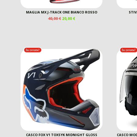
MAGLIA MX J-TRACK ONE BIANCO ROSSO
STIV
IL
IL
40,00
€
20,00
€
PREZZO
PREZZO
ORIGINALE
ATTUALE
ERA:
È:
40,00 €.
20,00 €.
In offerta!
In offerta!
CASCO FOX V1 TOXSYK MIDNIGHT GLOSS
CASCO MOD