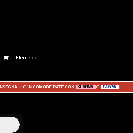
0 Elementi
i
 • O IN COMODE RATE CON
O
KLARNA.
PAYPAL