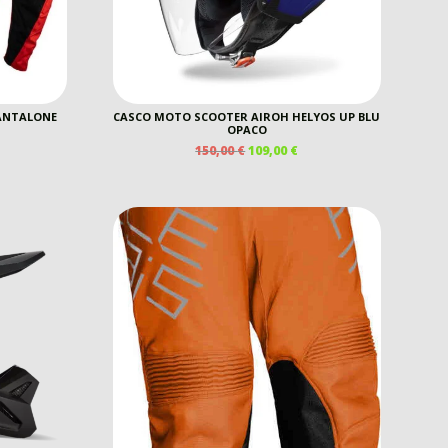
 PANTALONE
CASCO MOTO SCOOTER AIROH HELYOS UP BLU
OPACO
IL
IL
150,00
€
109,00
€
EZZO
PREZZO
PREZZO
E
TUALE
ORIGINALE
ATTUALE
ERA:
È:
00 €.
150,00 €.
109,00 €.