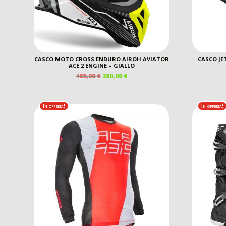
CASCO MOTO CROSS ENDURO AIROH AVIATOR
CASCO JE
ACE 2 ENGINE – GIALLO
IL
IL
469,00
€
280,00
€
PREZZO
PREZZO
ORIGINALE
ATTUALE
ERA:
È:
In offerta!
In offerta!
469,00 €.
280,00 €.