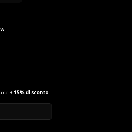
TA
iamo +
15% di sconto