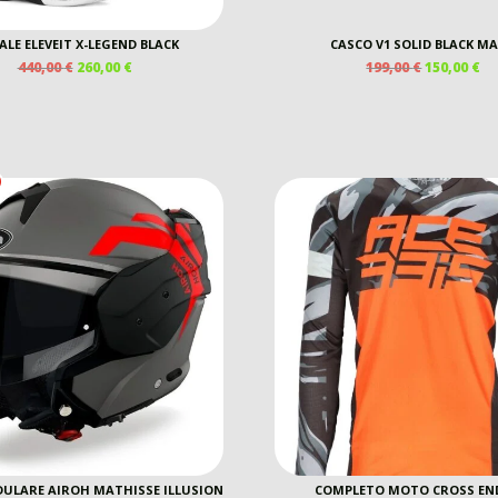
ALE ELEVEIT X-LEGEND BLACK
CASCO V1 SOLID BLACK M
IL
IL
IL
IL
440,00
€
260,00
€
199,00
€
150,00
€
PREZZO
PREZZO
PREZZO
P
ORIGINALE
ATTUALE
ORIGINAL
A
ERA:
È:
ERA:
È:
440,00 €.
260,00 €.
199,00 €.
15
ULARE AIROH MATHISSE ILLUSION
COMPLETO MOTO CROSS E