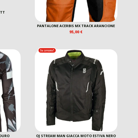
ATT
REZZO
PANTALONE ACERBIS MX TRACK ARANCIONE
E
TTUALE
95,00
€
0,00 €.
In offerta!
NDURO
OJ STREAM MAN GIACCA MOTO ESTIVA NERO