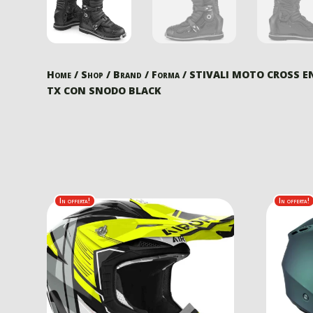
Home
/
Shop
/
Brand
/
Forma
/ STIVALI MOTO CROSS 
TX CON SNODO BLACK
In offerta!
In offerta!