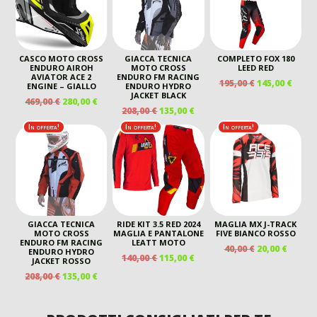
CASCO MOTO CROSS
GIACCA TECNICA
COMPLETO FOX 180
ENDURO AIROH
MOTO CROSS
LEED RED
AVIATOR ACE 2
ENDURO FM RACING
IL
IL
195,00
€
145,00
€
ENGINE – GIALLO
ENDURO HYDRO
PREZZO
PREZ
JACKET BLACK
IL
IL
469,00
€
280,00
€
ORIGINALE
ATTU
IL
IL
208,00
€
135,00
€
PREZZO
PREZZO
ERA:
È:
PREZZO
PREZZO
ORIGINALE
ATTUALE
In offerta!
In offerta!
In offerta!
195,00 €.
145,00
ORIGINALE
ATTUALE
ERA:
È:
ERA:
È:
469,00 €.
280,00 €.
208,00 €.
135,00 €.
GIACCA TECNICA
RIDE KIT 3.5 RED 2024
MAGLIA MX J-TRACK
MOTO CROSS
MAGLIA E PANTALONE
FIVE BIANCO ROSSO
ENDURO FM RACING
LEATT MOTO
IL
IL
40,00
€
20,00
€
ENDURO HYDRO
IL
IL
140,00
€
115,00
€
PREZZO
PREZZ
JACKET ROSSO
PREZZO
PREZZO
ORIGINALE
ATTUA
IL
IL
208,00
€
135,00
€
ORIGINALE
ATTUALE
ERA:
È:
PREZZO
PREZZO
ERA:
È:
40,00 €.
20,00 €
ORIGINALE
ATTUALE
140,00 €.
115,00 €.
ERA:
È: