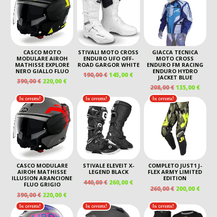
40,00 €.
20,00 €
110,00 €.
60,00 €.
120,00 €.
60,00 €.
CASCO MOTO
STIVALI MOTO CROSS
GIACCA TECNICA
MODULARE AIROH
ENDURO UFO OFF-
MOTO CROSS
MATHISSE EXPLORE
ROAD GARGOR WHITE
ENDURO FM RACING
NERO GIALLO FLUO
ENDURO HYDRO
IL
IL
190,00
€
145,00
€
JACKET BLUE
IL
IL
390,00
€
220,00
€
PREZZO
PREZZO
IL
IL
208,00
€
135,00
€
PREZZO
PREZZO
ORIGINALE
ATTUALE
PREZZO
PREZ
ORIGINALE
ATTUALE
In offerta!
In offerta!
In offerta!
ERA:
È:
ORIGINALE
ATTU
ERA:
È:
190,00 €.
145,00 €.
ERA:
È:
390,00 €.
220,00 €.
208,00 €.
135,00
CASCO MODULARE
STIVALE ELEVEIT X-
COMPLETO JUST1 J-
AIROH MATHISSE
LEGEND BLACK
FLEX ARMY LIMITED
ILLUSION ARANCIONE
EDITION
IL
IL
440,00
€
260,00
€
FLUO GRIGIO
IL
IL
260,00
€
200,00
€
PREZZO
PREZZO
IL
IL
390,00
€
220,00
€
PREZZO
PREZ
ORIGINALE
ATTUALE
PREZZO
PREZZO
ORIGINALE
ATTU
In offerta!
In offerta!
In offerta!
ERA:
È:
ORIGINALE
ATTUALE
ERA:
È:
440,00 €.
260,00 €.