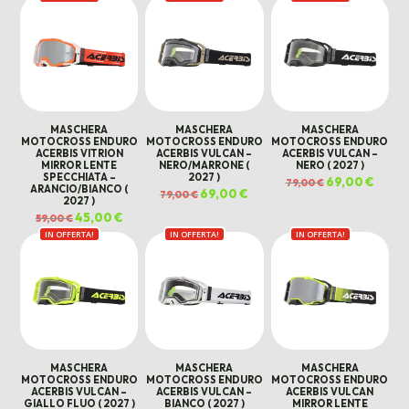
era:
è:
era:
è:
era:
è:
59,00 €.
45,00 €.
59,00 €.
45,00 €.
59,00 €.
45,00 
MASCHERA
MASCHERA
MASCHERA
MOTOCROSS ENDURO
MOTOCROSS ENDURO
MOTOCROSS ENDURO
ACERBIS VITRION
ACERBIS VULCAN –
ACERBIS VULCAN –
MIRROR LENTE
NERO/MARRONE (
NERO ( 2027 )
SPECCHIATA –
2027 )
Il
69,00
€
Il
79,00
€
ARANCIO/BIANCO (
prezzo
prezz
Il
69,00
€
Il
79,00
€
originale
attual
2027 )
prezzo
prezzo
era:
è:
originale
attuale
Il
45,00
€
Il
79,00 €.
69,00 
59,00
€
era:
è:
prezzo
prezzo
79,00 €.
69,00 €.
IN OFFERTA!
originale
attuale
IN OFFERTA!
IN OFFERTA!
era:
è:
59,00 €.
45,00 €.
MASCHERA
MASCHERA
MASCHERA
MOTOCROSS ENDURO
MOTOCROSS ENDURO
MOTOCROSS ENDURO
ACERBIS VULCAN –
ACERBIS VULCAN –
ACERBIS VULCAN
GIALLO FLUO ( 2027 )
BIANCO ( 2027 )
MIRROR LENTE