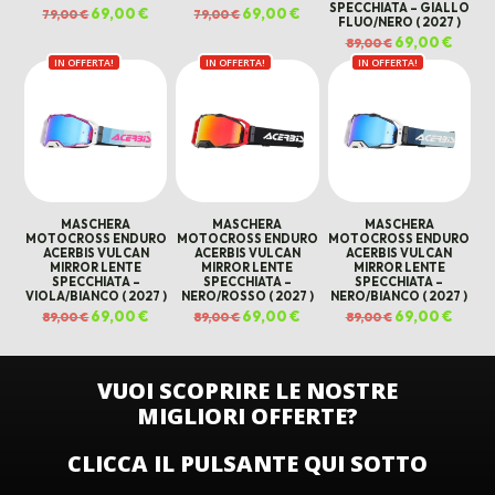
SPECCHIATA – GIALLO
Il
69,00
€
Il
Il
69,00
€
Il
79,00
€
79,00
€
FLUO/NERO ( 2027 )
prezzo
prezzo
prezzo
prezzo
originale
attuale
originale
attuale
Il
69,00
€
Il
89,00
€
era:
è:
era:
è:
prezzo
prezz
79,00 €.
69,00 €.
79,00 €.
69,00 €.
IN OFFERTA!
IN OFFERTA!
IN OFFERTA!
originale
attual
era:
è:
89,00 €.
69,00 
MASCHERA
MASCHERA
MASCHERA
MOTOCROSS ENDURO
MOTOCROSS ENDURO
MOTOCROSS ENDURO
ACERBIS VULCAN
ACERBIS VULCAN
ACERBIS VULCAN
MIRROR LENTE
MIRROR LENTE
MIRROR LENTE
SPECCHIATA –
SPECCHIATA –
SPECCHIATA –
VIOLA/BIANCO ( 2027 )
NERO/ROSSO ( 2027 )
NERO/BIANCO ( 2027 )
Il
69,00
€
Il
Il
69,00
€
Il
Il
69,00
€
Il
89,00
€
89,00
€
89,00
€
prezzo
prezzo
prezzo
prezzo
prezzo
prezz
originale
attuale
originale
attuale
originale
attual
era:
è:
era:
è:
era:
è:
89,00 €.
69,00 €.
89,00 €.
69,00 €.
89,00 €.
69,00 
VUOI SCOPRIRE LE NOSTRE
MIGLIORI OFFERTE?
CLICCA IL PULSANTE QUI SOTTO