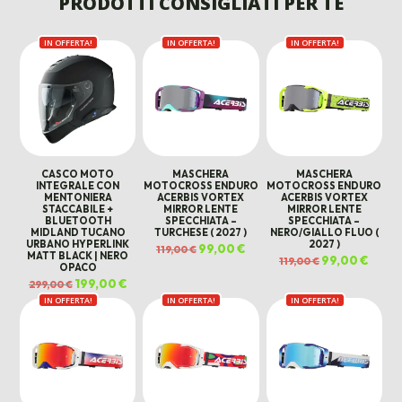
PRODOTTI CONSIGLIATI PER TE
208,00 €.
135,00 €.
IN OFFERTA!
IN OFFERTA!
IN OFFERTA!
CASCO MOTO
MASCHERA
MASCHERA
INTEGRALE CON
MOTOCROSS ENDURO
MOTOCROSS ENDURO
MENTONIERA
ACERBIS VORTEX
ACERBIS VORTEX
STACCABILE +
MIRROR LENTE
MIRROR LENTE
BLUETOOTH
SPECCHIATA –
SPECCHIATA –
MIDLAND TUCANO
TURCHESE ( 2027 )
NERO/GIALLO FLUO (
URBANO HYPERLINK
2027 )
Il
99,00
€
Il
119,00
€
MATT BLACK | NERO
prezzo
prezzo
Il
99,00
€
Il
119,00
€
originale
attuale
OPACO
prezzo
prezz
era:
è:
originale
attual
Il
199,00
€
Il
119,00 €.
99,00 €.
299,00
€
era:
è:
prezzo
prezzo
119,00 €.
99,00 
IN OFFERTA!
originale
attuale
IN OFFERTA!
IN OFFERTA!
era:
è:
299,00 €.
199,00 €.