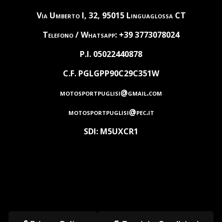
Via Umberto I, 32, 95015 Linguaglossa CT
Telefono / Whatsapp: +39 3773078024
P.I. 05022440878
C.F. PGLGPP90C29C351W
motosportpuglisi@gmail.com
motosportpuglisi@pec.it
SDI: M5UXCR1