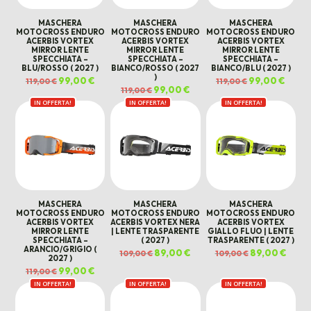
MASCHERA
MASCHERA
MASCHERA
MOTOCROSS ENDURO
MOTOCROSS ENDURO
MOTOCROSS ENDURO
ACERBIS VORTEX
ACERBIS VORTEX
ACERBIS VORTEX
MIRROR LENTE
MIRROR LENTE
MIRROR LENTE
SPECCHIATA –
SPECCHIATA –
SPECCHIATA –
BLU/ROSSO ( 2027 )
BIANCO/ROSSO ( 2027
BIANCO/BLU ( 2027 )
)
Il
99,00
€
Il
Il
99,00
€
Il
119,00
€
119,00
€
prezzo
prezzo
prezzo
prezz
Il
99,00
€
Il
119,00
€
originale
attuale
originale
attual
prezzo
prezzo
era:
è:
era:
è:
IN OFFERTA!
IN OFFERTA!
originale
attuale
IN OFFERTA!
119,00 €.
99,00 €.
119,00 €.
99,00 
era:
è:
119,00 €.
99,00 €.
MASCHERA
MASCHERA
MASCHERA
MOTOCROSS ENDURO
MOTOCROSS ENDURO
MOTOCROSS ENDURO
ACERBIS VORTEX
ACERBIS VORTEX NERA
ACERBIS VORTEX
MIRROR LENTE
| LENTE TRASPARENTE
GIALLO FLUO | LENTE
SPECCHIATA –
( 2027 )
TRASPARENTE ( 2027 )
ARANCIO/GRIGIO (
Il
89,00
€
Il
Il
89,00
€
Il
109,00
€
109,00
€
2027 )
prezzo
prezzo
prezzo
prezz
originale
attuale
originale
attua
Il
99,00
€
Il
119,00
€
era:
è:
era:
è:
prezzo
prezzo
109,00 €.
89,00 €.
109,00 €.
89,00 
IN OFFERTA!
originale
attuale
IN OFFERTA!
IN OFFERTA!
era:
è:
119,00 €.
99,00 €.