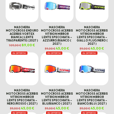
MASCHERA
MASCHERA
MASCHERA
MOTOCROSS ENDURO
MOTOCROSS ACERBIS
MOTOCROSS ACERBIS
ACERBIS VORTEX
VITRION MIRROR
VITRION MIRROR
BIANCA | LENTE
LENTE SPECCHIATA –
LENTE SPECCHIATA –
TRASPARENTE ( 2027 )
AZZURRO/BIANCO (
GIALLO FLUO/NERO (
2027 )
2027 )
Il
89,00
€
Il
109,00
€
prezzo
prezzo
Il
45,00
€
Il
Il
45,00
€
Il
59,00
€
59,00
€
originale
attuale
prezzo
prezzo
prezzo
prezz
era:
è:
IN OFFERTA!
IN OFFERTA!
originale
attuale
IN OFFERTA!
originale
attual
109,00 €.
89,00 €.
era:
è:
era:
è:
59,00 €.
45,00 €.
59,00 €.
45,00 
MASCHERA
MASCHERA
MASCHERA
MOTOCROSS ACERBIS
MOTOCROSS ACERBIS
MOTOCROSS ACERBIS
VITRION MIRROR
VITRION MIRROR
VITRION MIRROR
LENTE SPECCHIATA –
LENTE SPECCHIATA –
LENTE SPECCHIATA –
NERO/ROSSO ( 2027 )
BLU/BIANCO ( 2027 )
BIANCO/BLU ( 2027 )
Il
45,00
€
Il
Il
45,00
€
Il
Il
45,00
€
Il
59,00
€
59,00
€
59,00
€
prezzo
prezzo
prezzo
prezzo
prezzo
prezz
IN OFFERTA!
originale
attuale
IN OFFERTA!
originale
attuale
IN OFFERTA!
originale
attual