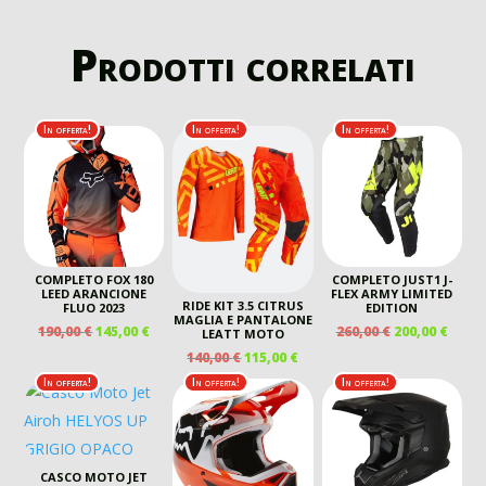
Prodotti correlati
In offerta!
In offerta!
In offerta!
COMPLETO FOX 180
COMPLETO JUST1 J-
LEED ARANCIONE
FLEX ARMY LIMITED
RIDE KIT 3.5 CITRUS
FLUO 2023
EDITION
MAGLIA E PANTALONE
IL
IL
IL
IL
190,00
€
145,00
€
260,00
€
200,00
€
LEATT MOTO
PREZZO
PREZZO
PREZZO
PREZ
IL
IL
140,00
€
115,00
€
ORIGINALE
ATTUALE
ORIGINALE
ATTU
PREZZO
PREZZO
In offerta!
In offerta!
In offerta!
ERA:
È:
ERA:
È:
ORIGINALE
ATTUALE
190,00 €.
145,00 €.
260,00 €.
200,00
ERA:
È:
140,00 €.
115,00 €.
CASCO MOTO JET