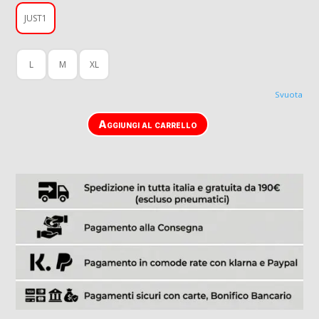
JUST1
L
M
XL
Svuota
Aggiungi al carrello