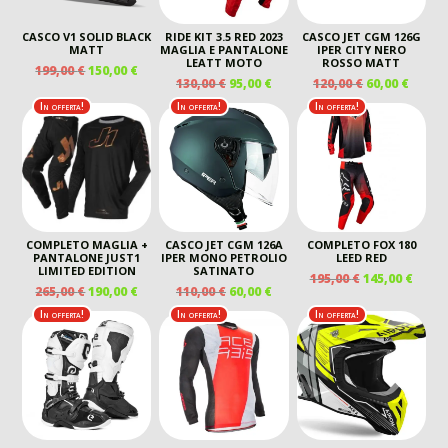
CASCO V1 SOLID BLACK
RIDE KIT 3.5 RED 2023
CASCO JET CGM 126G
MATT
MAGLIA E PANTALONE
IPER CITY NERO
LEATT MOTO
ROSSO MATT
IL
IL
199,00
€
150,00
€
IL
IL
IL
IL
130,00
€
95,00
€
120,00
€
60,00
€
PREZZO
PREZZO
PREZZO
PREZZO
PREZZO
PREZ
ORIGINALE
ATTUALE
In offerta!
In offerta!
In offerta!
ORIGINALE
ATTUALE
ORIGINALE
ATTU
ERA:
È:
ERA:
È:
ERA:
È:
199,00 €.
150,00 €.
130,00 €.
95,00 €.
120,00 €.
60,00 
COMPLETO MAGLIA +
CASCO JET CGM 126A
COMPLETO FOX 180
PANTALONE JUST1
IPER MONO PETROLIO
LEED RED
LIMITED EDITION
SATINATO
IL
IL
195,00
€
145,00
€
IL
IL
IL
IL
265,00
€
190,00
€
110,00
€
60,00
€
PREZZO
PREZ
PREZZO
PREZZO
PREZZO
PREZZO
ORIGINALE
ATTU
In offerta!
In offerta!
In offerta!
ORIGINALE
ATTUALE
ORIGINALE
ATTUALE
ERA:
È:
ERA:
È:
ERA:
È:
195,00 €.
145,00
265,00 €.
190,00 €.
110,00 €.
60,00 €.