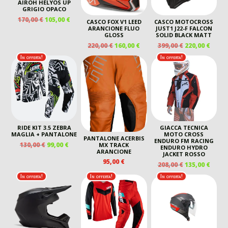
AIROH HELYOS UP
GRIGIO OPACO
IL
IL
170,00
€
105,00
€
CASCO FOX V1 LEED
CASCO MOTOCROSS
PREZZO
PREZZO
ARANCIONE FLUO
JUST1 J22-F FALCON
GLOSS
SOLID BLACK MATT
ORIGINALE
ATTUALE
IL
IL
IL
IL
220,00
€
160,00
€
399,00
€
220,00
€
ERA:
È:
PREZZO
PREZZO
PREZZO
PREZ
170,00 €.
105,00 €.
In offerta!
In offerta!
ORIGINALE
ATTUALE
ORIGINALE
ATTU
ERA:
È:
ERA:
È:
220,00 €.
160,00 €.
399,00 €.
220,00
RIDE KIT 3.5 ZEBRA
GIACCA TECNICA
MAGLIA + PANTALONE
MOTO CROSS
PANTALONE ACERBIS
ENDURO FM RACING
IL
IL
130,00
€
99,00
€
MX TRACK
ENDURO HYDRO
ARANCIONE
PREZZO
PREZZO
JACKET ROSSO
95,00
€
ORIGINALE
ATTUALE
IL
IL
208,00
€
135,00
€
ERA:
È:
PREZZO
PREZ
In offerta!
In offerta!
In offerta!
130,00 €.
99,00 €.
ORIGINALE
ATTU
ERA:
È:
208,00 €.
135,00