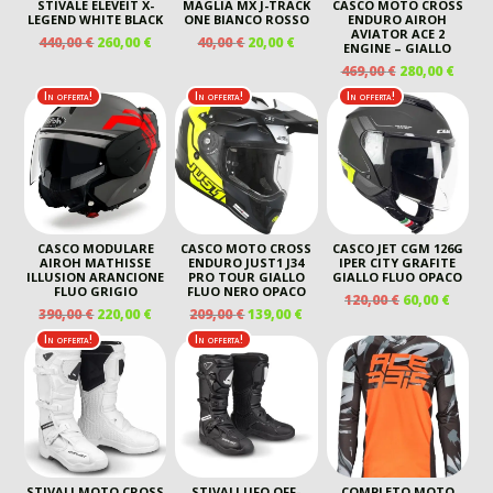
STIVALE ELEVEIT X-
MAGLIA MX J-TRACK
CASCO MOTO CROSS
LEGEND WHITE BLACK
ONE BIANCO ROSSO
ENDURO AIROH
AVIATOR ACE 2
IL
IL
IL
IL
440,00
€
260,00
€
40,00
€
20,00
€
ENGINE – GIALLO
PREZZO
PREZZO
PREZZO
PREZZO
IL
IL
469,00
€
280,00
€
ORIGINALE
ATTUALE
ORIGINALE
ATTUALE
PREZZO
PREZ
In offerta!
In offerta!
In offerta!
ERA:
È:
ERA:
È:
ORIGINALE
ATTU
440,00 €.
260,00 €.
40,00 €.
20,00 €.
ERA:
È:
469,00 €.
280,00
CASCO MODULARE
CASCO MOTO CROSS
CASCO JET CGM 126G
AIROH MATHISSE
ENDURO JUST1 J34
IPER CITY GRAFITE
ILLUSION ARANCIONE
PRO TOUR GIALLO
GIALLO FLUO OPACO
FLUO GRIGIO
FLUO NERO OPACO
IL
IL
120,00
€
60,00
€
IL
IL
IL
IL
390,00
€
220,00
€
209,00
€
139,00
€
PREZZO
PREZ
PREZZO
PREZZO
PREZZO
PREZZO
ORIGINALE
ATTU
In offerta!
In offerta!
ORIGINALE
ATTUALE
ORIGINALE
ATTUALE
ERA:
È:
ERA:
È:
ERA:
È:
120,00 €.
60,00 
390,00 €.
220,00 €.
209,00 €.
139,00 €.
STIVALI MOTO CROSS
STIVALI UFO OFF-
COMPLETO MOTO