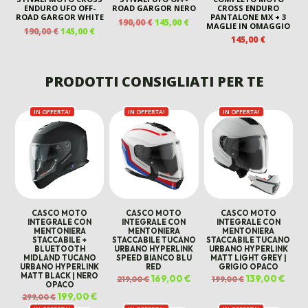
ENDURO UFO OFF-
ROAD GARGOR NERO
CROSS ENDURO
ROAD GARGOR WHITE
PANTALONE MX + 3
IL
IL
190,00
€
145,00
€
MAGLIE IN OMAGGIO
IL
IL
190,00
€
145,00
€
PREZZO
PREZZO
145,00
€
PREZZO
PREZZO
ORIGINALE
ATTUALE
ORIGINALE
ATTUALE
ERA:
È:
ERA:
È:
190,00 €.
145,00 €.
PRODOTTI CONSIGLIATI PER TE
190,00 €.
145,00 €.
IN OFFERTA!
IN OFFERTA!
IN OFFERTA!
CASCO MOTO
CASCO MOTO
CASCO MOTO
INTEGRALE CON
INTEGRALE CON
INTEGRALE CON
MENTONIERA
MENTONIERA
MENTONIERA
STACCABILE +
STACCABILE TUCANO
STACCABILE TUCANO
BLUETOOTH
URBANO HYPERLINK
URBANO HYPERLINK
MIDLAND TUCANO
SPEED BIANCO BLU
MATT LIGHT GREY |
URBANO HYPERLINK
RED
GRIGIO OPACO
MATT BLACK | NERO
Il
169,00
€
Il
Il
139,00
€
Il
219,00
€
199,00
€
OPACO
prezzo
prezzo
prezzo
prezz
originale
attuale
originale
attua
Il
199,00
€
Il
299,00
€
era:
è:
era:
è:
prezzo
prezzo
219,00 €.
169,00 €.
199,00 €.
139,00