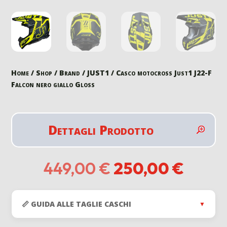
Home
/
Shop
/
Brand
/
JUST1
/ Casco motocross Just1 J22-F
Falcon nero giallo Gloss
Dettagli Prodotto
Il
Il
449,00
€
250,00
€
prezzo
prezz
originale
attua
era:
è:
📏 GUIDA ALLE TAGLIE CASCHI
▼
449,00 €.
250,0