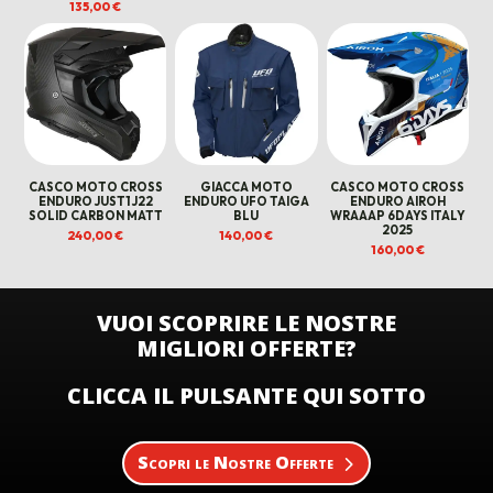
135,00
€
CASCO MOTO CROSS
GIACCA MOTO
CASCO MOTO CROSS
ENDURO JUST1 J22
ENDURO UFO TAIGA
ENDURO AIROH
SOLID CARBON MATT
BLU
WRAAAP 6DAYS ITALY
2025
240,00
€
140,00
€
160,00
€
VUOI SCOPRIRE LE NOSTRE
MIGLIORI OFFERTE?
CLICCA IL PULSANTE QUI SOTTO
Scopri le Nostre Offerte