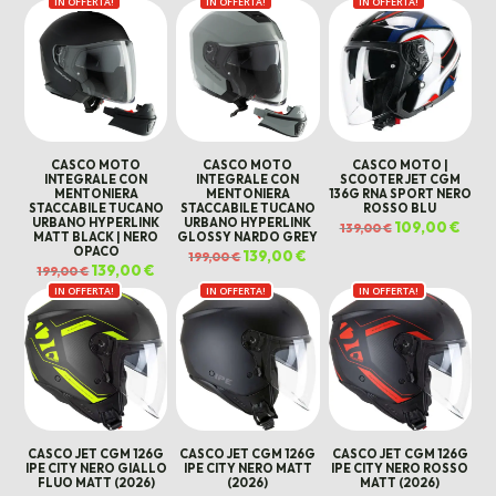
IN OFFERTA!
originale
attuale
IN OFFERTA!
IN OFFERTA!
era:
è:
299,00 €.
199,00 €.
CASCO MOTO
CASCO MOTO
CASCO MOTO |
INTEGRALE CON
INTEGRALE CON
SCOOTER JET CGM
MENTONIERA
MENTONIERA
136G RNA SPORT NERO
STACCABILE TUCANO
STACCABILE TUCANO
ROSSO BLU
URBANO HYPERLINK
URBANO HYPERLINK
Il
109,00
€
Il
139,00
€
MATT BLACK | NERO
GLOSSY NARDO GREY
prezzo
prez
originale
attua
OPACO
Il
139,00
€
Il
199,00
€
era:
è:
prezzo
prezzo
Il
139,00
€
Il
139,00 €.
109,0
199,00
€
originale
attuale
prezzo
prezzo
era:
è:
IN OFFERTA!
originale
attuale
IN OFFERTA!
IN OFFERTA!
199,00 €.
139,00 €.
era:
è:
199,00 €.
139,00 €.
CASCO JET CGM 126G
CASCO JET CGM 126G
CASCO JET CGM 126G
IPE CITY NERO GIALLO
IPE CITY NERO MATT
IPE CITY NERO ROSSO
FLUO MATT (2026)
(2026)
MATT (2026)