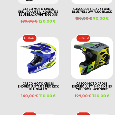
CASCO MOTO CROSS
CASCO JUST1 J-39 STORM
ENDURO JUST1 J-40 SIXTIES
BLUE YELLOW FLUO BLACK
BLUE BLACK WHITE GLOSS
Il
90,00
€
Il
150,00
€
Il
120,00
€
Il
199,00
€
prezzo
pr
prezzo
prezzo
originale
att
originale
attuale
In offerta!
In offerta!
era:
è:
era:
è:
150,00 €.
90,
199,00 €.
120,00 €.
CASCO MOTO CROSS
CASCO MOTO CROSS
ENDURO JUST1 J32 PRO KICK
ENDURO JUST1 J-40 SIXTIES
BLU GIALLO
YELLOW BLACK GREY
Il
110,00
€
Il
Il
120,00
€
Il
160,00
€
199,00
€
prezzo
prezzo
prezzo
pr
originale
attuale
originale
at