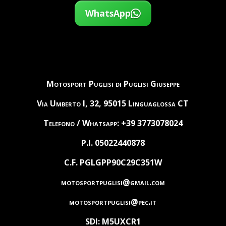
WhatsApp
Motosport Puglisi di Puglisi Giuseppe
Via Umberto I, 32, 95015 Linguaglossa CT
Telefono / Whatsapp: +39 3773078024
P.I. 05022440878
C.F. PGLGPP90C29C351W
motosportpuglisi@gmail.com
motosportpuglisi@pec.it
SDI: M5UXCR1