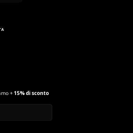
TA
iamo +
15% di sconto