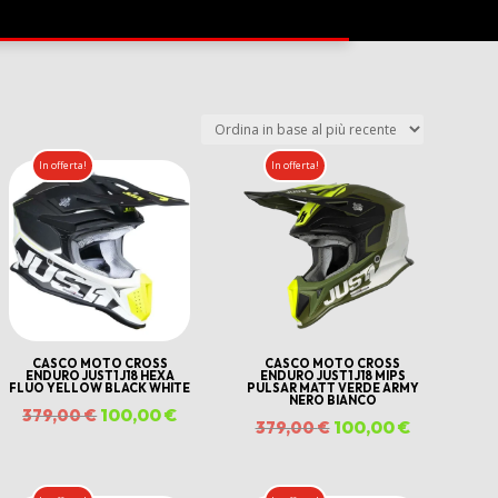
In offerta!
In offerta!
CASCO MOTO CROSS
CASCO MOTO CROSS
ENDURO JUST1 J18 HEXA
ENDURO JUST1 J18 MIPS
FLUO YELLOW BLACK WHITE
PULSAR MATT VERDE ARMY
NERO BIANCO
Il
100,00
€
Il
379,00
€
Il
100,00
€
Il
379,00
€
prezzo
prezzo
prezzo
prezzo
originale
attuale
originale
attuale