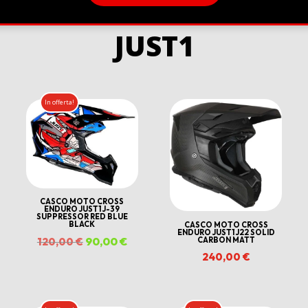
JUST1
In offerta!
CASCO MOTO CROSS
ENDURO JUST1 J-39
SUPPRESSOR RED BLUE
BLACK
CASCO MOTO CROSS
ENDURO JUST1 J22 SOLID
Il
90,00
€
Il
120,00
€
CARBON MATT
240,00
€
prezzo
prezzo
originale
attuale
ezzo
era:
è:
uale