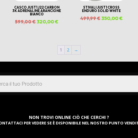
CASCO JUST1 J22 CARBON
STIVALI JUST1 CROSS
3K ADRENALINE ARANCIONE
ENDURO SOLID WHITE
BIANCO
Il
350,00
€
Il
499,99
€
Il
320,00
€
Il
599,00
€
ezzo
prezzo
prezz
prezzo
prezzo
tuale
originale
attual
originale
attuale
era:
è:
era:
è:
1
2
→
0,00 €.
499,99 €.
350,00
599,00 €.
320,00 €.
NON TROVI ONLINE CIÒ CHE CERCHI ?
ONTATTACI PER VEDERE SE È DISPONIBILE NEL NOSTRO PUNTO VENDI