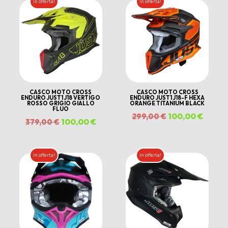
In offerta!
In offerta!
120,00 €.
90,00 €.
00 €.
CASCO MOTO CROSS
CASCO MOTO CROSS
ENDURO JUST1 J18 VERTIGO
ENDURO JUST1 J18-F HEXA
ROSSO GRIGIO GIALLO
ORANGE TITANIUM BLACK
FLUO
Il
100,00
€
Il
299,00
€
Il
100,00
€
Il
379,00
€
ezzo
prezzo
prezz
prezzo
prezzo
tuale
originale
attual
originale
attuale
In offerta!
In offerta!
era:
è:
era:
è:
0,00 €.
299,00 €.
100,00
379,00 €.
100,00 €.