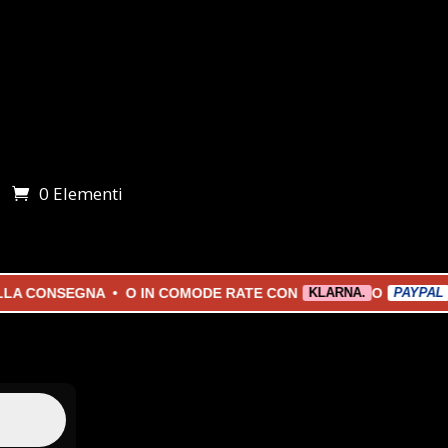
0 Elementi
i
 CONSEGNA • O IN COMODE RATE CON
O
KLARNA.
PAYPAL