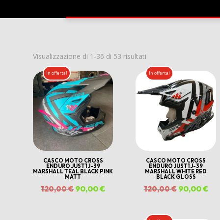
Ordina
Visualizzazione di 1-36 di 53 risultati
in
In offerta!
In offerta!
base
al
più
recente
CASCO MOTO CROSS
CASCO MOTO CROSS
ENDURO JUST1 J-39
ENDURO JUST1 J-39
MARSHALL TEAL BLACK PINK
MARSHALL WHITE RED
MATT
BLACK GLOSS
Il
90,00
€
Il
Il
90,00
€
Il
120,00
€
120,00
€
prezzo
prezzo
prezzo
pr
originale
attuale
originale
att