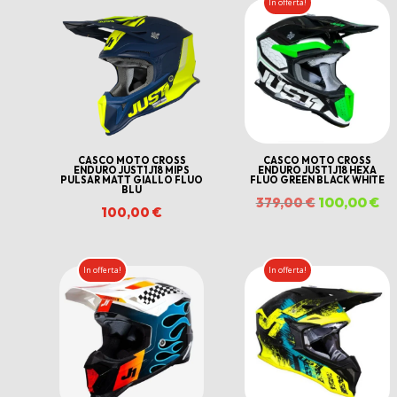
In offerta!
era:
è:
era:
è:
120,00 €.
90,00 €.
120,00 €.
90,
CASCO MOTO CROSS
CASCO MOTO CROSS
ENDURO JUST1 J18 MIPS
ENDURO JUST1 J18 HEXA
PULSAR MATT GIALLO FLUO
FLUO GREEN BLACK WHITE
BLU
Il
100,00
€
Il
379,00
€
100,00
€
prezzo
pr
originale
at
In offerta!
In offerta!
era:
è:
379,00 €.
10