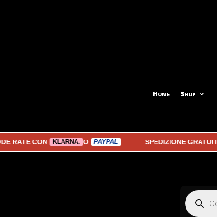
Home
Shop
RATE CON
O
SPEDIZIONE GRATUITA A 
KLARNA.
PAYPAL
Products
search