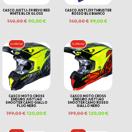
CASCO JUST1 J-39 REVO RED
CASCO JUST1 J39 THRUSTER
WHITE BLCK GLOSS
ROSSO BLU BIANCO
Il
90,00
€
Il
Il
99,00
€
Il
140,00
€
140,00
€
prezzo
prezzo
prezzo
prezzo
originale
attuale
originale
attuale
In offerta!
In offerta!
era:
è:
era:
è:
€.
140,00 €.
90,00 €.
140,00 €.
99,00 €.
CASCO MOTO CROSS
CASCO MOTO CROSS
ENDURO JUST1 J40
ENDURO JUST1 J40
SHOOTER CAMO GIALLO
SHOOTER CAMO ROSSO
FLUO NERO
GIALLO NERO
Il
120,00
€
Il
Il
120,00
€
Il
199,00
€
199,00
€
prezzo
prezzo
prezzo
prezzo
originale
attuale
originale
attuale