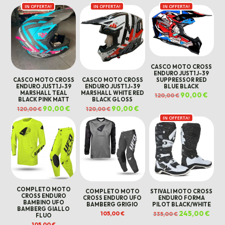
prezzo
prezzo
prezzo
prezzo
prezzo
prezz
IN OFFERTA!
originale
attuale
IN OFFERTA!
originale
attuale
IN OFFERTA!
originale
attua
era:
è:
era:
è:
era:
è:
120,00 €.
70,00 €.
120,00 €.
60,00 €.
120,00 €.
70,00
CASCO MOTO CROSS
ENDURO JUST1 J-39
SUPPRESSOR RED
CASCO MOTO CROSS
CASCO MOTO CROSS
BLUE BLACK
ENDURO JUST1 J-39
ENDURO JUST1 J-39
MARSHALL TEAL
MARSHALL WHITE RED
Il
90,00
€
Il
120,00
€
prezzo
prezz
BLACK PINK MATT
BLACK GLOSS
originale
attua
Il
90,00
€
Il
Il
90,00
€
Il
120,00
€
120,00
€
era:
è:
prezzo
prezzo
prezzo
prezzo
120,00 €.
90,00
originale
attuale
originale
attuale
IN OFFERTA!
era:
è:
era:
è:
120,00 €.
90,00 €.
120,00 €.
90,00 €.
COMPLETO MOTO
COMPLETO MOTO
STIVALI MOTO CROSS
CROSS ENDURO
CROSS ENDURO UFO
ENDURO FORMA
BAMBINO UFO
BAMBERG GRIGIO
PILOT BLACK/WHITE
BAMBERG GIALLO
Il
245,00
€
Il
105,00
€
335,00
€
FLUO
prezzo
prez
originale
attua
105,00
€