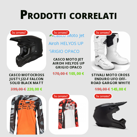
Prodotti correlati
In offerta!
In offerta!
In offerta!
CASCO MOTO JET
AIROH HELYOS UP
GRIGIO OPACO
IL
IL
170,00
€
105,00
€
CASCO MOTOCROSS
STIVALI MOTO CROSS
PREZZO
PREZZO
JUST1 J22-F FALCON
ENDURO UFO OFF-
SOLID BLACK MATT
ROAD GARGOR WHITE
ORIGINALE
ATTUALE
IL
IL
IL
IL
399,00
€
220,00
€
190,00
€
145,00
€
ERA:
È:
PREZZO
PREZZO
PREZZO
PREZ
170,00 €.
105,00 €.
In offerta!
In offerta!
ORIGINALE
ATTUALE
ORIGINALE
ATTU
ERA:
È:
ERA:
È:
399,00 €.
220,00 €.
190,00 €.
145,00