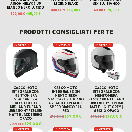
AIROH HELYOS UP
LEGEND BLACK
SIX BLU BIANCO
BIANCO NERO LUCIDO
IL
IL
IL
IL
440,00
€
260,00
€
40,00
€
20,00
€
IL
IL
170,00
€
105,00
€
PREZZO
PREZZO
PREZZO
PREZZ
PREZZO
PREZZO
ORIGINALE
ATTUALE
ORIGINALE
ATTUA
ORIGINALE
ATTUALE
ERA:
È:
ERA:
È:
ERA:
È:
PRODOTTI CONSIGLIATI PER TE
440,00 €.
260,00 €.
40,00 €.
20,00 €
170,00 €.
105,00 €.
IN OFFERTA!
IN OFFERTA!
IN OFFERTA!
CASCO MOTO
CASCO MOTO
CASCO MOTO
INTEGRALE CON
INTEGRALE CON
INTEGRALE CON
MENTONIERA
MENTONIERA
MENTONIERA
STACCABILE +
STACCABILE TUCANO
STACCABILE TUCANO
BLUETOOTH
URBANO HYPERLINK
URBANO HYPERLINK
MIDLAND TUCANO
SPEED BIANCO BLU
MATT LIGHT GREY |
URBANO HYPERLINK
RED
GRIGIO OPACO
MATT BLACK | NERO
Il
169,00
€
Il
Il
139,00
€
Il
219,00
€
199,00
€
OPACO
prezzo
prezzo
prezzo
prezz
originale
attuale
originale
attua
Il
199,00
€
Il
299,00
€
era:
è:
era:
è:
prezzo
prezzo
219,00 €.
169,00 €.
199,00 €.
139,00
IN OFFERTA!
originale
attuale
IN OFFERTA!
IN OFFERTA!