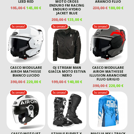
LEED RED
MOTO CROSS
ARANCIO FLUO
ENDURO FM RACING
IL
IL
IL
IL
195,00
€
145,00
€
230,00
€
180,00
€
ENDURO HYDRO
PREZZO
PREZZO
PREZZO
PREZ
JACKET BLUE
ORIGINALE
ATTUALE
ORIGINALE
ATTU
IL
IL
208,00
€
135,00
€
ERA:
È:
ERA:
È:
PREZZO
PREZZO
In offerta!
In offerta!
In offerta!
195,00 €.
145,00 €.
230,00 €.
180,00
ORIGINALE
ATTUALE
ERA:
È:
208,00 €.
135,00 €.
CASCO MODULARE
OJ STREAM MAN
CASCO MODULARE
AIROH MATHISSE
GIACCA MOTO ESTIVA
AIROH MATHISSE
BIANCO LUCIDO
NERO
ILLUSION ARANCIONE
FLUO GRIGIO
IL
IL
IL
IL
390,00
€
220,00
€
199,00
€
140,00
€
IL
IL
390,00
€
220,00
€
PREZZO
PREZZO
PREZZO
PREZZO
PREZZO
PREZ
ORIGINALE
ATTUALE
ORIGINALE
ATTUALE
In offerta!
In offerta!
In offerta!
ORIGINALE
ATTU
ERA:
È:
ERA:
È:
ERA:
È:
390,00 €.
220,00 €.
199,00 €.
140,00 €.
390,00 €.
220,00
CASCO MOTO JET
STIVALE ELEVEIT X-
MAGLIA MX J-TRACK