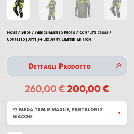
Home
/
Shop
/
Abbigliamento Moto
/
Completi cross
/
Completo Just1 J-Flex Army Limited Edition
Dettagli Prodotto
Il
Il
260,00
€
200,00
€
prezzo
prezz
originale
attua
era:
è:
👕 GUIDA TAGLIE MAGLIE, PANTALONI E
260,00 €.
200,0
▼
GIACCHE