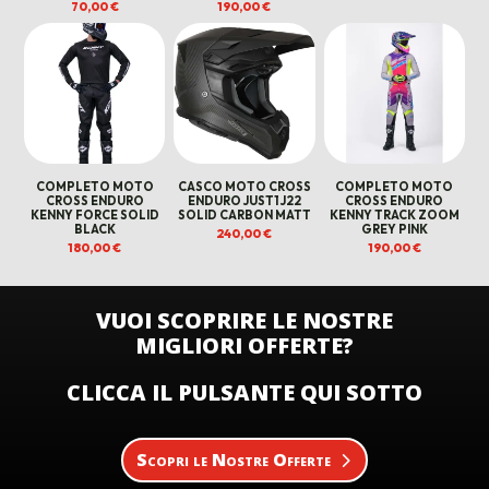
70,00
€
190,00
€
COMPLETO MOTO
CASCO MOTO CROSS
COMPLETO MOTO
CROSS ENDURO
ENDURO JUST1 J22
CROSS ENDURO
KENNY FORCE SOLID
SOLID CARBON MATT
KENNY TRACK ZOOM
BLACK
GREY PINK
240,00
€
180,00
€
190,00
€
VUOI SCOPRIRE LE NOSTRE
MIGLIORI OFFERTE?
CLICCA IL PULSANTE QUI SOTTO
Scopri le Nostre Offerte