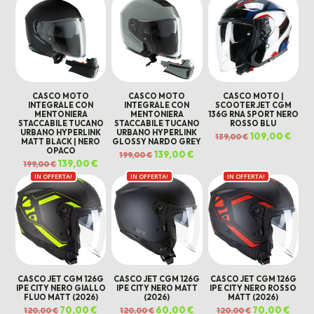
era:
è:
299,00 €.
199,00 €.
CASCO MOTO
CASCO MOTO
CASCO MOTO |
INTEGRALE CON
INTEGRALE CON
SCOOTER JET CGM
MENTONIERA
MENTONIERA
136G RNA SPORT NERO
STACCABILE TUCANO
STACCABILE TUCANO
ROSSO BLU
URBANO HYPERLINK
URBANO HYPERLINK
Il
109,00
€
Il
139,00
€
MATT BLACK | NERO
GLOSSY NARDO GREY
prezzo
prez
originale
attua
OPACO
Il
139,00
€
Il
199,00
€
era:
è:
prezzo
prezzo
Il
139,00
€
Il
139,00 €.
109,0
199,00
€
originale
attuale
prezzo
prezzo
era:
è:
IN OFFERTA!
originale
attuale
IN OFFERTA!
IN OFFERTA!
199,00 €.
139,00 €.
era:
è:
199,00 €.
139,00 €.
CASCO JET CGM 126G
CASCO JET CGM 126G
CASCO JET CGM 126G
IPE CITY NERO GIALLO
IPE CITY NERO MATT
IPE CITY NERO ROSSO
FLUO MATT (2026)
(2026)
MATT (2026)
Il
70,00
€
Il
Il
60,00
€
Il
Il
70,00
€
Il
120,00
€
120,00
€
120,00
€