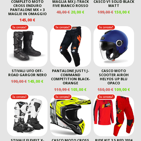
COMPLETO MOTO
MAGLIA MX J-TRACK
CASCO V1 SOLID BLACK
CROSS ENDURO
FIVE BIANCO ROSSO
MATT
PANTALONE MX + 3
IL
IL
IL
IL
40,00
€
20,00
€
199,00
€
150,00
€
MAGLIE IN OMAGGIO
PREZZO
PREZZO
PREZZO
PREZ
145,00
€
ORIGINALE
ATTUALE
ORIGINALE
ATTU
In offerta!
In offerta!
In offerta!
ERA:
È:
ERA:
È:
40,00 €.
20,00 €.
199,00 €.
150,00
STIVALI UFO OFF-
PANTALONE JUST1 J-
CASCO MOTO
ROAD GARGOR NERO
COMMAND
SCOOTER AIROH
COMPETITION BLACK-
HELYOS UP BLU
IL
IL
190,00
€
145,00
€
ORANGE
OPACO
PREZZO
PREZZO
IL
IL
IL
IL
119,99
€
105,00
€
150,00
€
109,00
€
ORIGINALE
ATTUALE
PREZZO
PREZZO
PREZZO
PREZ
In offerta!
In offerta!
In offerta!
ERA:
È:
ORIGINALE
ATTUALE
ORIGINALE
ATTU
190,00 €.
145,00 €.
ERA:
È:
ERA:
È:
119,99 €.
105,00 €.
150,00 €.
109,00
STIVALE ELEVEIT X-
CASCO MOTO CROSS
RIDE KIT 3.5 RED 2024