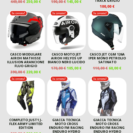
TRACK GRIGIO
IL
IL
IL
IL
449,00
€
250,00
€
190,00
€
145,00
€
PREZZO
PREZZO
PREZZO
PREZZO
100,00
€
ORIGINALE
ATTUALE
ORIGINALE
ATTUALE
In offerta!
In offerta!
In offerta!
ERA:
È:
ERA:
È:
449,00 €.
250,00 €.
190,00 €.
145,00 €.
CASCO MODULARE
CASCO MOTO JET
CASCO JET CGM 126A
AIROH MATHISSE
AIROH HELYOS UP
IPER MONO PETROLIO
ILLUSION ARANCIONE
BIANCO NERO LUCIDO
SATINATO
FLUO GRIGIO
IL
IL
IL
IL
170,00
€
105,00
€
110,00
€
60,00
€
IL
IL
390,00
€
220,00
€
PREZZO
PREZZO
PREZZO
PREZ
PREZZO
PREZZO
ORIGINALE
ATTUALE
ORIGINALE
ATTU
In offerta!
In offerta!
In offerta!
ORIGINALE
ATTUALE
ERA:
È:
ERA:
È:
ERA:
È:
170,00 €.
105,00 €.
110,00 €.
60,00 
390,00 €.
220,00 €.
COMPLETO JUST1 J-
GIACCA TECNICA
GIACCA TECNICA
FLEX ARMY LIMITED
MOTO CROSS
MOTO CROSS
EDITION
ENDURO FM RACING
ENDURO FM RACING
ENDURO HYDRO
ENDURO HYDRO