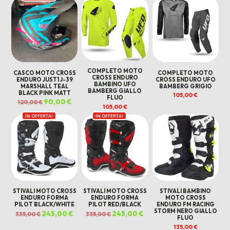
era:
è:
era:
è:
era:
è:
120,00 €.
70,00 €.
120,00 €.
60,00 €.
120,00 €.
70,00
COMPLETO MOTO
CASCO MOTO CROSS
COMPLETO MOTO
CROSS ENDURO
ENDURO JUST1 J-39
CROSS ENDURO UFO
BAMBINO UFO
MARSHALL TEAL
BAMBERG GRIGIO
BAMBERG GIALLO
BLACK PINK MATT
105,00
€
FLUO
Il
90,00
€
Il
120,00
€
prezzo
prezzo
105,00
€
originale
attuale
IN OFFERTA!
IN OFFERTA!
era:
è:
120,00 €.
90,00 €.
STIVALI MOTO CROSS
STIVALI MOTO CROSS
STIVALI BAMBINO
ENDURO FORMA
ENDURO FORMA
MOTO CROSS
PILOT BLACK/WHITE
PILOT RED/BLACK
ENDURO FM RACING
STORM NERO GIALLO
Il
245,00
€
Il
Il
245,00
€
Il
335,00
€
335,00
€
FLUO
prezzo
prezzo
prezzo
prezzo
originale
attuale
originale
attuale
135,00
€
era:
è:
era:
è: