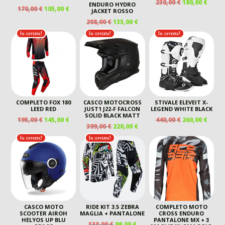
IL
IL
230,00
€
180,00
€
ENDURO HYDRO
IL
IL
170,00
€
105,00
€
PREZZO
PREZ
JACKET ROSSO
PREZZO
PREZZO
ORIGINALE
ATTU
IL
IL
208,00
€
135,00
€
ORIGINALE
ATTUALE
ERA:
È:
PREZZO
PREZZO
In offerta!
In offerta!
In offerta!
ERA:
È:
230,00 €.
180,00
ORIGINALE
ATTUALE
170,00 €.
105,00 €.
ERA:
È:
208,00 €.
135,00 €.
COMPLETO FOX 180
CASCO MOTOCROSS
STIVALE ELEVEIT X-
LEED RED
JUST1 J22-F FALCON
LEGEND WHITE BLACK
SOLID BLACK MATT
IL
IL
IL
IL
195,00
€
145,00
€
440,00
€
260,00
€
IL
IL
399,00
€
220,00
€
PREZZO
PREZZO
PREZZO
PREZ
PREZZO
PREZZO
ORIGINALE
ATTUALE
ORIGINALE
ATTU
In offerta!
In offerta!
ORIGINALE
ATTUALE
ERA:
È:
ERA:
È:
ERA:
È:
195,00 €.
145,00 €.
440,00 €.
260,00
399,00 €.
220,00 €.
CASCO MOTO
RIDE KIT 3.5 ZEBRA
COMPLETO MOTO
SCOOTER AIROH
MAGLIA + PANTALONE
CROSS ENDURO
HELYOS UP BLU
PANTALONE MX + 3
IL
IL
130,00
€
99,00
€