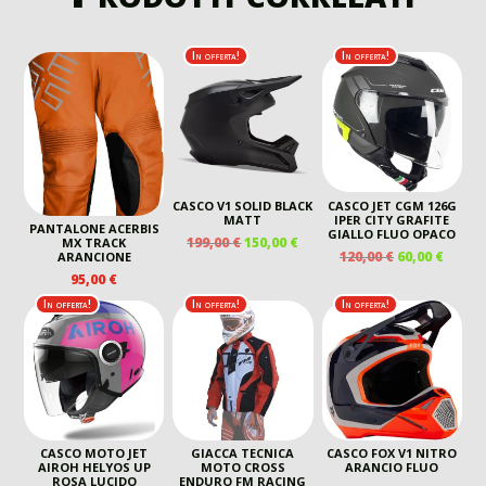
In offerta!
In offerta!
CASCO V1 SOLID BLACK
CASCO JET CGM 126G
MATT
IPER CITY GRAFITE
PANTALONE ACERBIS
GIALLO FLUO OPACO
IL
IL
199,00
€
150,00
€
MX TRACK
IL
IL
120,00
€
60,00
€
ARANCIONE
PREZZO
PREZZO
PREZZO
PREZ
95,00
€
ORIGINALE
ATTUALE
ORIGINALE
ATTU
ERA:
È:
In offerta!
In offerta!
In offerta!
ERA:
È:
199,00 €.
150,00 €.
120,00 €.
60,00 
CASCO MOTO JET
GIACCA TECNICA
CASCO FOX V1 NITRO
AIROH HELYOS UP
MOTO CROSS
ARANCIO FLUO
ROSA LUCIDO
ENDURO FM RACING