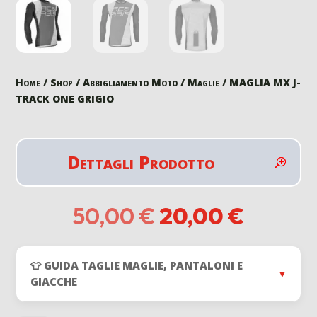
Home
/
Shop
/
Abbigliamento Moto
/
Maglie
/ MAGLIA MX J-
TRACK ONE GRIGIO
Dettagli Prodotto
Il
Il
50,00
€
20,00
€
prezzo
prezzo
originale
attuale
era:
è:
👕 GUIDA TAGLIE MAGLIE, PANTALONI E
50,00 €.
20,00 
▼
GIACCHE