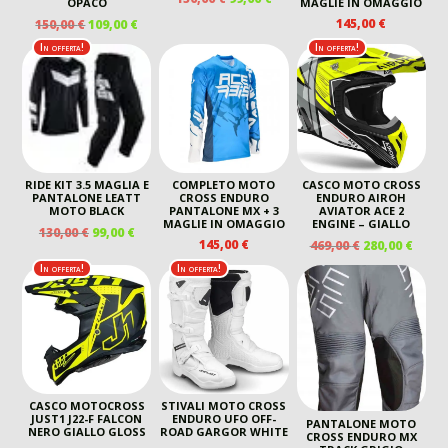
OPACO
MAGLIE IN OMAGGIO
PREZZO
PREZZO
IL
IL
145,00
€
150,00
€
109,00
€
ORIGINALE
ATTUALE
PREZZO
PREZZO
In offerta!
In offerta!
ERA:
È:
ORIGINALE
ATTUALE
130,00 €.
99,00 €.
ERA:
È:
150,00 €.
109,00 €.
RIDE KIT 3.5 MAGLIA E
COMPLETO MOTO
CASCO MOTO CROSS
PANTALONE LEATT
CROSS ENDURO
ENDURO AIROH
MOTO BLACK
PANTALONE MX + 3
AVIATOR ACE 2
MAGLIE IN OMAGGIO
ENGINE – GIALLO
IL
IL
130,00
€
99,00
€
IL
IL
145,00
€
469,00
€
280,00
€
PREZZO
PREZZO
PREZZO
PREZ
ORIGINALE
ATTUALE
In offerta!
In offerta!
ORIGINALE
ATTU
ERA:
È:
ERA:
È:
130,00 €.
99,00 €.
469,00 €.
280,00
CASCO MOTOCROSS
STIVALI MOTO CROSS
JUST1 J22-F FALCON
ENDURO UFO OFF-
PANTALONE MOTO
NERO GIALLO GLOSS
ROAD GARGOR WHITE
CROSS ENDURO MX