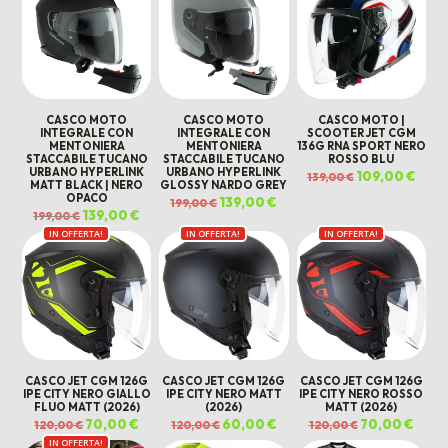
CASCO MOTO
CASCO MOTO
CASCO MOTO |
INTEGRALE CON
INTEGRALE CON
SCOOTER JET CGM
MENTONIERA
MENTONIERA
136G RNA SPORT NERO
STACCABILE TUCANO
STACCABILE TUCANO
ROSSO BLU
URBANO HYPERLINK
URBANO HYPERLINK
Il
109,00
€
Il
139,00
€
MATT BLACK | NERO
GLOSSY NARDO GREY
prezzo
prez
originale
attua
OPACO
Il
139,00
€
Il
199,00
€
era:
è:
prezzo
prezzo
Il
139,00
€
Il
139,00 €.
109,0
199,00
€
originale
attuale
prezzo
prezzo
era:
è:
IN OFFERTA!
originale
attuale
IN OFFERTA!
IN OFFERTA!
199,00 €.
139,00 €.
era:
è:
199,00 €.
139,00 €.
CASCO JET CGM 126G
CASCO JET CGM 126G
CASCO JET CGM 126G
IPE CITY NERO GIALLO
IPE CITY NERO MATT
IPE CITY NERO ROSSO
FLUO MATT (2026)
(2026)
MATT (2026)
Il
70,00
€
Il
Il
60,00
€
Il
Il
70,00
€
Il
120,00
€
120,00
€
120,00
€
prezzo
prezzo
prezzo
prezzo
prezzo
prezz
IN OFFERTA!
originale
attuale
originale
attuale
originale
attua