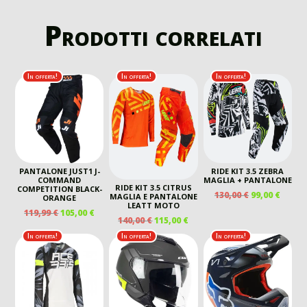
Prodotti correlati
In offerta!
In offerta!
In offerta!
PANTALONE JUST1 J-
RIDE KIT 3.5 ZEBRA
COMMAND
MAGLIA + PANTALONE
RIDE KIT 3.5 CITRUS
COMPETITION BLACK-
IL
IL
130,00
€
99,00
€
MAGLIA E PANTALONE
ORANGE
PREZZO
PREZ
LEATT MOTO
IL
IL
119,99
€
105,00
€
ORIGINALE
ATTU
IL
IL
140,00
€
115,00
€
PREZZO
PREZZO
ERA:
È:
PREZZO
PREZZO
ORIGINALE
ATTUALE
In offerta!
In offerta!
In offerta!
130,00 €.
99,00 
ORIGINALE
ATTUALE
ERA:
È:
ERA:
È:
119,99 €.
105,00 €.
140,00 €.
115,00 €.