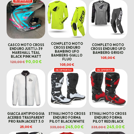
IN OFFERTA!
originale
attuale
originale
attuale
originale
attua
era:
è:
era:
è:
era:
è:
120,00 €.
70,00 €.
120,00 €.
60,00 €.
120,00 €.
70,00
COMPLETO MOTO
CASCO MOTO CROSS
COMPLETO MOTO
CROSS ENDURO
ENDURO JUST1 J-39
CROSS ENDURO UFO
BAMBINO UFO
MARSHALL TEAL
BAMBERG GRIGIO
BAMBERG GIALLO
BLACK PINK MATT
105,00
€
FLUO
Il
90,00
€
Il
120,00
€
prezzo
prezzo
105,00
€
originale
attuale
IN OFFERTA!
IN OFFERTA!
era:
è:
120,00 €.
90,00 €.
GIACCA ANTIPIOGGIA
STIVALI MOTO CROSS
STIVALI MOTO CROSS
ACERBIS TRASPARENT
ENDURO FORMA
ENDURO FORMA
PRO RAIN JACKET 3.0
PILOT BLACK/WHITE
PILOT RED/BLACK
Il
245,00
€
Il
Il
245,00
€
Il
25,00
€
335,00
€
335,00
€
prezzo
prezzo
prezzo
prez
originale
attuale
originale
attua