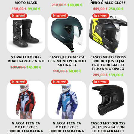
MOTO BLACK
NERO GIALLO GLOSS
IL
IL
230,00
€
180,00
€
IL
IL
IL
IL
130,00
€
99,00
€
449,00
€
250,00
€
PREZZO
PREZZO
PREZZO
PREZZO
PREZZO
PREZ
ORIGINALE
ATTUALE
In offerta!
In offerta!
In offerta!
ORIGINALE
ATTUALE
ORIGINALE
ATTU
ERA:
È:
ERA:
È:
ERA:
È:
230,00 €.
180,00 €.
130,00 €.
99,00 €.
449,00 €.
250,00
STIVALI UFO OFF-
CASCO JET CGM 126A
CASCO MOTO CROSS
ROAD GARGOR NERO
IPER MONO PETROLIO
ENDURO JUST1 J34
SATINATO
PRO TOUR GIALLO
IL
IL
190,00
€
145,00
€
FLUO NERO OPACO
IL
IL
110,00
€
60,00
€
PREZZO
PREZZO
IL
IL
209,00
€
139,00
€
PREZZO
PREZZO
ORIGINALE
ATTUALE
PREZZO
PREZ
ORIGINALE
ATTUALE
In offerta!
In offerta!
In offerta!
ERA:
È:
ORIGINALE
ATTU
ERA:
È:
190,00 €.
145,00 €.
ERA:
È:
110,00 €.
60,00 €.
209,00 €.
139,00
GIACCA TECNICA
GIACCA TECNICA
CASCO MOTOCROSS
MOTO CROSS
MOTO CROSS
JUST1 J22-F FALCON
ENDURO FM RACING
ENDURO FM RACING
SOLID BLACK MATT