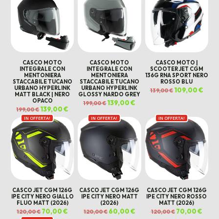
299,00 €.
199,00 €.
CASCO MOTO
CASCO MOTO
CASCO MOTO |
INTEGRALE CON
INTEGRALE CON
SCOOTER JET CGM
MENTONIERA
MENTONIERA
136G RNA SPORT NERO
STACCABILE TUCANO
STACCABILE TUCANO
ROSSO BLU
URBANO HYPERLINK
URBANO HYPERLINK
Il
109,00
€
Il
139,00
€
MATT BLACK | NERO
GLOSSY NARDO GREY
prezzo
prez
originale
attua
OPACO
Il
139,00
€
Il
199,00
€
era:
è:
prezzo
prezzo
Il
139,00
€
Il
139,00 €.
109,0
199,00
€
originale
attuale
prezzo
prezzo
era:
è:
IN OFFERTA!
originale
attuale
IN OFFERTA!
IN OFFERTA!
199,00 €.
139,00 €.
era:
è:
199,00 €.
139,00 €.
CASCO JET CGM 126G
CASCO JET CGM 126G
CASCO JET CGM 126G
IPE CITY NERO GIALLO
IPE CITY NERO MATT
IPE CITY NERO ROSSO
FLUO MATT (2026)
(2026)
MATT (2026)
Il
70,00
€
Il
Il
60,00
€
Il
Il
70,00
€
Il
120,00
€
120,00
€
120,00
€
prezzo
prezzo
prezzo
prezzo
prezzo
prezz