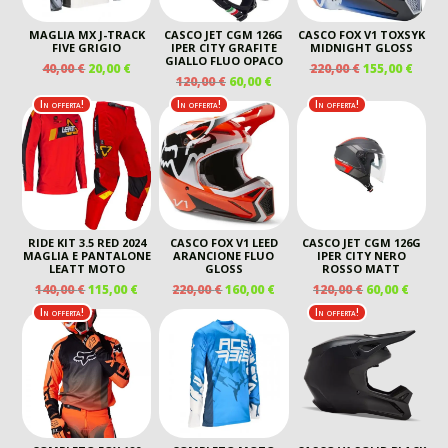
MAGLIA MX J-TRACK
CASCO JET CGM 126G
CASCO FOX V1 TOXSYK
FIVE GRIGIO
IPER CITY GRAFITE
MIDNIGHT GLOSS
GIALLO FLUO OPACO
IL
IL
IL
IL
40,00
€
20,00
€
220,00
€
155,00
€
IL
IL
120,00
€
60,00
€
PREZZO
PREZZO
PREZZO
PREZ
PREZZO
PREZZO
ORIGINALE
ATTUALE
ORIGINALE
ATTU
In offerta!
In offerta!
In offerta!
ORIGINALE
ATTUALE
ERA:
È:
ERA:
È:
ERA:
È:
40,00 €.
20,00 €.
220,00 €.
155,00
120,00 €.
60,00 €.
RIDE KIT 3.5 RED 2024
CASCO FOX V1 LEED
CASCO JET CGM 126G
MAGLIA E PANTALONE
ARANCIONE FLUO
IPER CITY NERO
LEATT MOTO
GLOSS
ROSSO MATT
IL
IL
IL
IL
IL
IL
140,00
€
115,00
€
220,00
€
160,00
€
120,00
€
60,00
€
PREZZO
PREZZO
PREZZO
PREZZO
PREZZO
PREZ
In offerta!
In offerta!
ORIGINALE
ATTUALE
ORIGINALE
ATTUALE
ORIGINALE
ATTU
ERA:
È:
ERA:
È:
ERA:
È:
140,00 €.
115,00 €.
220,00 €.
160,00 €.
120,00 €.
60,00 