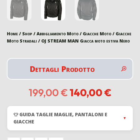
Home
/
Shop
/
Abbigliamento Moto
/
Giacche Moto
/
Giacche
Moto Stradali
/ OJ STREAM MAN Giacca moto estiva Nero
Dettagli Prodotto
Il
Il
199,00
€
140,00
€
prezzo
prezz
originale
attual
era:
è:
👕 GUIDA TAGLIE MAGLIE, PANTALONI E
199,00 €.
140,00
▼
GIACCHE