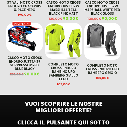
STIVALI MOTO CROSS
CASCO MOTO CROSS
CASCO MOTO CROSS
ENDURO CE ACERBIS
ENDURO JUST1 J-39
ENDURO JUST1 J-39
X-RACE NERO
MARSHALL TEAL
MARSHALL WHITE RED
BLACK PINK MATT
BLACK GLOSS
190,00
€
Il
90,00
€
Il
Il
90,00
€
Il
120,00
€
120,00
€
prezzo
prezzo
prezzo
prezz
IN OFFERTA!
originale
attuale
originale
attua
era:
è:
era:
è:
120,00 €.
90,00 €.
120,00 €.
90,00
CASCO MOTO CROSS
ENDURO JUST1 J-39
COMPLETO MOTO
SUPPRESSOR RED
COMPLETO MOTO
CROSS ENDURO
BLUE BLACK
CROSS ENDURO UFO
BAMBINO UFO
BAMBERG GRIGIO
Il
90,00
€
Il
120,00
€
BAMBERG GIALLO
prezzo
prezzo
105,00
€
FLUO
originale
attuale
era:
è:
105,00
€
120,00 €.
90,00 €.
VUOI SCOPRIRE LE NOSTRE
MIGLIORI OFFERTE?
CLICCA IL PULSANTE QUI SOTTO