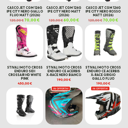
CASCO JET CGM 126G
CASCO JET CGM 126G
CASCO JET CGM 126G
IPE CITY NERO GIALLO
IPE CITY NERO MATT
IPE CITY NERO ROSSO
FLUO MATT (2026)
(2026)
MATT (2026)
Il
70,00
€
Il
Il
60,00
€
Il
Il
70,00
€
Il
120,00
€
120,00
€
120,00
€
prezzo
prezzo
prezzo
prezzo
prezzo
prezz
originale
attuale
originale
attuale
originale
attua
era:
è:
era:
è:
era:
è:
120,00 €.
70,00 €.
120,00 €.
60,00 €.
120,00 €.
70,00
STIVALI MOTO CROSS
STIVALI MOTO CROSS
STIVALI MOTO CROSS
ENDURO SIDI
ENDURO CE ACERBIS
ENDURO CE ACERBIS
CROSSAIR HD WHITE
X-RACE NERO BIANCO
X-RACE GRIGIO
PINK
GIALLO FLUO
190,00
€
450,00
€
190,00
€
IN OFFERTA!
IN OFFERTA!