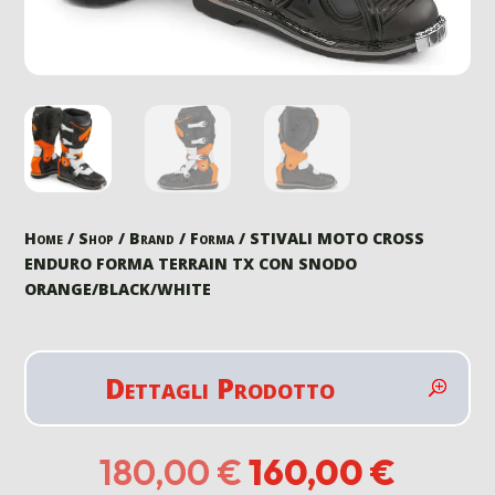
Home
/
Shop
/
Brand
/
Forma
/ STIVALI MOTO CROSS
ENDURO FORMA TERRAIN TX CON SNODO
ORANGE/BLACK/WHITE
Dettagli Prodotto
Il
Il
180,00
€
160,00
€