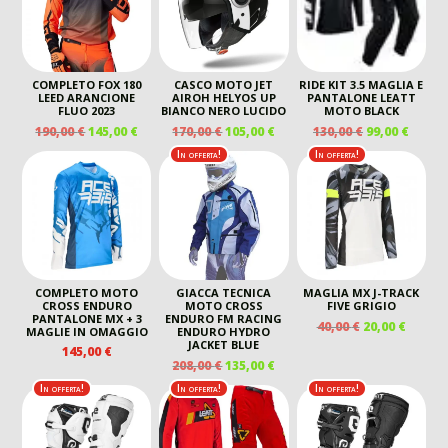
COMPLETO FOX 180
CASCO MOTO JET
RIDE KIT 3.5 MAGLIA E
LEED ARANCIONE
AIROH HELYOS UP
PANTALONE LEATT
FLUO 2023
BIANCO NERO LUCIDO
MOTO BLACK
IL
IL
IL
IL
IL
IL
190,00
€
145,00
€
170,00
€
105,00
€
130,00
€
99,00
€
PREZZO
PREZZO
PREZZO
PREZZO
PREZZO
PREZ
In offerta!
In offerta!
ORIGINALE
ATTUALE
ORIGINALE
ATTUALE
ORIGINALE
ATTU
ERA:
È:
ERA:
È:
ERA:
È:
190,00 €.
145,00 €.
170,00 €.
105,00 €.
130,00 €.
99,00 
COMPLETO MOTO
GIACCA TECNICA
MAGLIA MX J-TRACK
CROSS ENDURO
MOTO CROSS
FIVE GRIGIO
PANTALONE MX + 3
ENDURO FM RACING
IL
IL
40,00
€
20,00
€
MAGLIE IN OMAGGIO
ENDURO HYDRO
PREZZO
PREZZ
JACKET BLUE
145,00
€
ORIGINALE
ATTUA
IL
IL
208,00
€
135,00
€
ERA:
È:
PREZZO
PREZZO
In offerta!
In offerta!
In offerta!
40,00 €.
20,00 €
ORIGINALE
ATTUALE
ERA:
È:
208,00 €.
135,00 €.