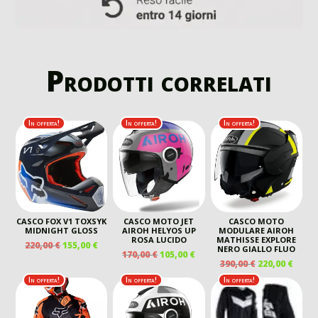
Prodotti correlati
In offerta!
In offerta!
In offerta!
CASCO FOX V1 TOXSYK
CASCO MOTO JET
CASCO MOTO
MIDNIGHT GLOSS
AIROH HELYOS UP
MODULARE AIROH
ROSA LUCIDO
MATHISSE EXPLORE
IL
IL
220,00
€
155,00
€
NERO GIALLO FLUO
IL
IL
170,00
€
105,00
€
PREZZO
PREZZO
IL
IL
390,00
€
220,00
€
PREZZO
PREZZO
ORIGINALE
ATTUALE
PREZZO
PREZ
ORIGINALE
ATTUALE
In offerta!
In offerta!
In offerta!
ERA:
È:
ORIGINALE
ATTU
ERA:
È:
220,00 €.
155,00 €.
ERA:
È:
170,00 €.
105,00 €.
390,00 €.
220,00