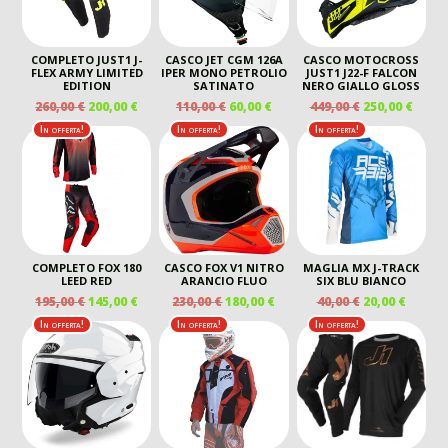
COMPLETO JUST1 J-
CASCO JET CGM 126A
CASCO MOTOCROSS
FLEX ARMY LIMITED
IPER MONO PETROLIO
JUST1 J22-F FALCON
EDITION
SATINATO
NERO GIALLO GLOSS
IL
IL
IL
IL
IL
IL
260,00
€
200,00
€
110,00
€
60,00
€
449,00
€
250,00
€
PREZZO
PREZZO
PREZZO
PREZZO
PREZZO
PREZ
In offerta!
In offerta!
In offerta!
ORIGINALE
ATTUALE
ORIGINALE
ATTUALE
ORIGINALE
ATTU
ERA:
È:
ERA:
È:
ERA:
È:
260,00 €.
200,00 €.
110,00 €.
60,00 €.
449,00 €.
250,00
COMPLETO FOX 180
CASCO FOX V1 NITRO
MAGLIA MX J-TRACK
LEED RED
ARANCIO FLUO
SIX BLU BIANCO
IL
IL
IL
IL
IL
IL
195,00
€
145,00
€
230,00
€
180,00
€
40,00
€
20,00
€
PREZZO
PREZZO
PREZZO
PREZZO
PREZZO
PREZZ
In offerta!
In offerta!
In offerta!
ORIGINALE
ATTUALE
ORIGINALE
ATTUALE
ORIGINALE
ATTUA
ERA:
È:
ERA:
È:
ERA:
È:
195,00 €.
145,00 €.
230,00 €.
180,00 €.
40,00 €.
20,00 €