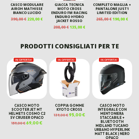
CASCO MODULARE
GIACCA TECNICA
COMPLETO MAGLIA +
AIROH MATHISSE
MOTO CROSS
PANTALONE JUST1
BIANCO LUCIDO
ENDURO FM RACING
LIMITED EDITION
ENDURO HYDRO
IL
IL
IL
IL
390,00
€
220,00
€
265,00
€
190,00
€
JACKET ROSSO
PREZZO
PREZZO
PREZZO
PREZ
IL
IL
208,00
€
135,00
€
ORIGINALE
ATTUALE
ORIGINALE
ATTU
PREZZO
PREZZO
ERA:
È:
ERA:
È:
ORIGINALE
ATTUALE
390,00 €.
220,00 €.
265,00 €.
190,00
ERA:
È:
PRODOTTI CONSIGLIATI PER TE
208,00 €.
135,00 €.
IN OFFERTA!
IN OFFERTA!
IN OFFERTA!
CASCO MOTO
COPPIA GOMME
CASCO MOTO
SCOOTER JET MT
KYOTO CROSS
INTEGRALE CON
HELMETS COSMO C2
MENTONIERA
Il
95,00
€
Il
139,00
€
SV CRUISER OPACO
STACCABILE +
prezzo
prezzo
originale
attuale
BLUETOOTH
Il
69,00
€
Il
159,00
€
era:
è:
MIDLAND TUCANO
prezzo
prezzo
139,00 €.
95,00 €.
originale
attuale
URBANO HYPERLINK
era:
è:
MATT BLACK | NERO
159,00 €.
69,00 €.
OPACO