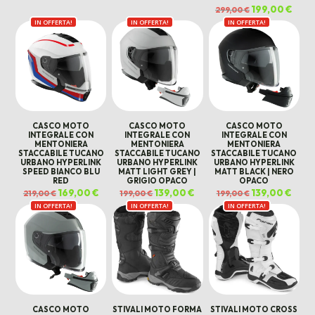
Il
199,00
€
Il
299,00
€
prezzo
prez
IN OFFERTA!
IN OFFERTA!
IN OFFERTA!
originale
attua
era:
è:
299,00 €.
199,0
CASCO MOTO
CASCO MOTO
CASCO MOTO
INTEGRALE CON
INTEGRALE CON
INTEGRALE CON
MENTONIERA
MENTONIERA
MENTONIERA
STACCABILE TUCANO
STACCABILE TUCANO
STACCABILE TUCANO
URBANO HYPERLINK
URBANO HYPERLINK
URBANO HYPERLINK
SPEED BIANCO BLU
MATT LIGHT GREY |
MATT BLACK | NERO
RED
GRIGIO OPACO
OPACO
Il
169,00
€
Il
Il
139,00
€
Il
Il
139,00
€
Il
219,00
€
199,00
€
199,00
€
prezzo
prezzo
prezzo
prezzo
prezzo
prezz
IN OFFERTA!
originale
attuale
IN OFFERTA!
originale
attuale
IN OFFERTA!
originale
attua
era:
è:
era:
è:
era:
è:
219,00 €.
169,00 €.
199,00 €.
139,00 €.
199,00 €.
139,00
CASCO MOTO
STIVALI MOTO FORMA
STIVALI MOTO CROSS