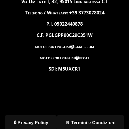
Via Umberto I, 32, 95015 Linguaglossa CT
Telefono / Whatsapp: +39 3773078024
P.I. 05022440878
C.F. PGLGPP90C29C351W
motosportpuglisi@gmail.com
motosportpuglisi@pec.it
SDI: M5UXCR1
🔒 Privacy Policy
📄 Termini e Condizioni