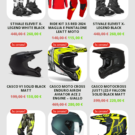
STIVALE ELEVEIT X-
RIDE KIT 3.5 RED 2024
STIVALE ELEVEIT X-
LEGEND WHITE BLACK
MAGLIA E PANTALONE
LEGEND BLACK
LEATT MOTO
IL
IL
IL
IL
440,00
€
260,00
€
440,00
€
260,00
€
IL
IL
140,00
€
115,00
€
PREZZO
PREZZO
PREZZO
PREZ
PREZZO
PREZZO
ORIGINALE
ATTUALE
ORIGINALE
ATTU
In offerta!
In offerta!
In offerta!
ORIGINALE
ATTUALE
ERA:
È:
ERA:
È:
ERA:
È:
440,00 €.
260,00 €.
440,00 €.
260,00
140,00 €.
115,00 €.
CASCO V1 SOLID BLACK
CASCO MOTO CROSS
CASCO MOTOCROSS
MATT
ENDURO AIROH
JUST1 J22-F FALCON
AVIATOR ACE 2
SOLID BLACK MATT
IL
IL
199,00
€
150,00
€
ENGINE – GIALLO
IL
IL
399,00
€
220,00
€
PREZZO
PREZZO
IL
IL
469,00
€
280,00
€
PREZZO
PREZ
ORIGINALE
ATTUALE
PREZZO
PREZZO
ORIGINALE
ATTU
In offerta!
In offerta!
In offerta!
ERA:
È:
ORIGINALE
ATTUALE
ERA:
È:
199,00 €.
150,00 €.
ERA:
È:
399,00 €.
220,00
469,00 €.
280,00 €.