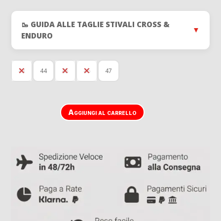
prezzo
prezz
originale
attual
era:
è:
🥾 GUIDA ALLE TAGLIE STIVALI CROSS &
180,00 €.
160,00
▼
ENDURO
43
44
45
46
47
Aggiungi al carrello