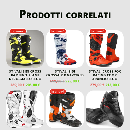
Prodotti correlati
In offerta!
In offerta!
In offerta!
STIVALI SIDI CROSS
STIVALI SIDI
STIVALI CROSS FOX
BAMBINO FLAME
CROSSAIR X NAVY/RED
RACING COMP
NERO-GIALLO FLUO
ARANCIO FLUO
IL
IL
619,00
€
525,00
€
IL
IL
IL
IL
289,00
€
205,00
€
279,00
€
215,00
€
PREZZO
PREZZO
PREZZO
PREZZO
PREZZO
PREZ
ORIGINALE
ATTUALE
In offerta!
ORIGINALE
ATTUALE
ORIGINALE
ATTU
ERA:
È:
ERA:
È:
ERA:
È:
619,00 €.
525,00 €.
289,00 €.
205,00 €.
279,00 €.
215,00