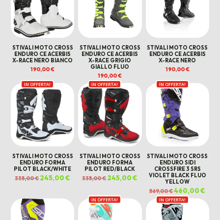
STIVALI MOTO CROSS
STIVALI MOTO CROSS
STIVALI MOTO CROSS
ENDURO CE ACERBIS
ENDURO CE ACERBIS
ENDURO CE ACERBIS
X-RACE NERO BIANCO
X-RACE GRIGIO
X-RACE NERO
GIALLO FLUO
190,00
€
190,00
€
190,00
€
IN OFFERTA!
IN OFFERTA!
IN OFFERTA!
STIVALI MOTO CROSS
STIVALI MOTO CROSS
STIVALI MOTO CROSS
ENDURO FORMA
ENDURO FORMA
ENDURO SIDI
PILOT BLACK/WHITE
PILOT RED/BLACK
CROSSFIRE 3 SRS
VIOLET BLACK FLUO
Il
245,00
€
Il
Il
245,00
€
Il
335,00
€
335,00
€
YELLOW
prezzo
prezzo
prezzo
prezzo
originale
attuale
originale
attuale
Il
460,00
€
Il
569,00
€
era:
è:
era:
è:
prezzo
prez
335,00 €.
245,00 €.
335,00 €.
245,00 €.
IN OFFERTA!
IN OFFERTA!
originale
attua
era:
è:
569,00 €.
460,0