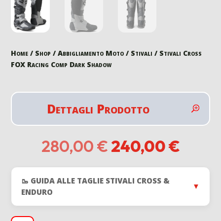
Home
/
Shop
/
Abbigliamento Moto
/
Stivali
/ Stivali Cross
FOX Racing Comp Dark Shadow
Dettagli Prodotto
Il
Il
280,00
€
240,00
€
prezzo
prezz
originale
attua
era:
è:
🥾 GUIDA ALLE TAGLIE STIVALI CROSS &
280,00 €.
240,0
▼
ENDURO