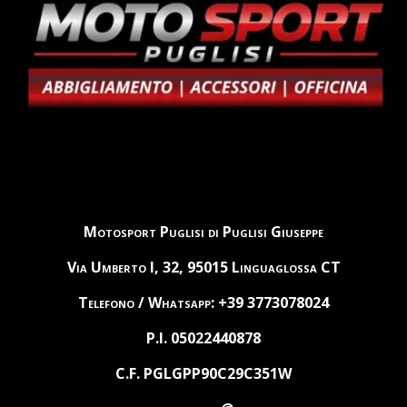
Motosport Puglisi di Puglisi Giuseppe
Via Umberto I, 32, 95015 Linguaglossa CT
Telefono / Whatsapp: +39 3773078024
P.I. 05022440878
C.F. PGLGPP90C29C351W