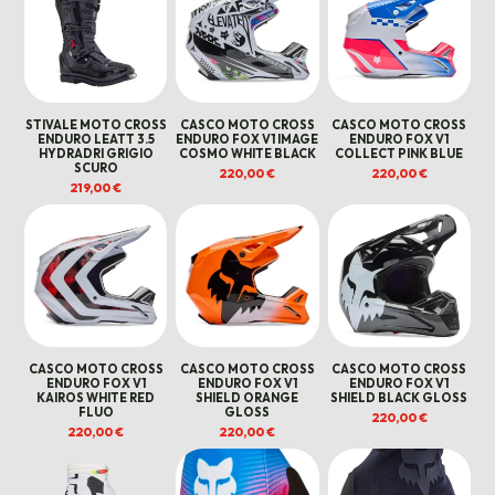
STIVALE MOTO CROSS
CASCO MOTO CROSS
CASCO MOTO CROSS
ENDURO LEATT 3.5
ENDURO FOX V1 IMAGE
ENDURO FOX V1
HYDRADRI GRIGIO
COSMO WHITE BLACK
COLLECT PINK BLUE
SCURO
220,00
€
220,00
€
219,00
€
CASCO MOTO CROSS
CASCO MOTO CROSS
CASCO MOTO CROSS
ENDURO FOX V1
ENDURO FOX V1
ENDURO FOX V1
KAIROS WHITE RED
SHIELD ORANGE
SHIELD BLACK GLOSS
FLUO
GLOSS
220,00
€
220,00
€
220,00
€