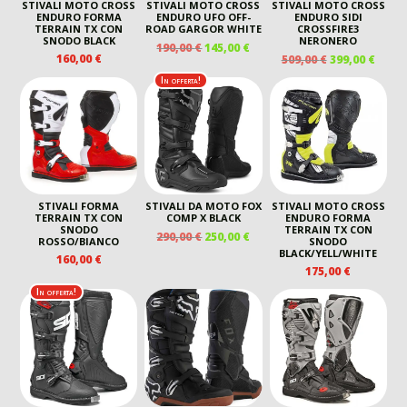
STIVALI MOTO CROSS
STIVALI MOTO CROSS
STIVALI MOTO CROSS
ENDURO FORMA
ENDURO UFO OFF-
ENDURO SIDI
TERRAIN TX CON
ROAD GARGOR WHITE
CROSSFIRE3
SNODO BLACK
NERONERO
IL
IL
190,00
€
145,00
€
IL
IL
160,00
€
509,00
€
399,00
€
PREZZO
PREZZO
PREZZO
PREZ
ORIGINALE
ATTUALE
In offerta!
ORIGINALE
ATTU
ERA:
È:
ERA:
È:
190,00 €.
145,00 €.
509,00 €.
399,00
STIVALI FORMA
STIVALI DA MOTO FOX
STIVALI MOTO CROSS
TERRAIN TX CON
COMP X BLACK
ENDURO FORMA
SNODO
TERRAIN TX CON
IL
IL
290,00
€
250,00
€
ROSSO/BIANCO
SNODO
PREZZO
PREZZO
BLACK/YELL/WHITE
160,00
€
ORIGINALE
ATTUALE
175,00
€
ERA:
È:
In offerta!
290,00 €.
250,00 €.