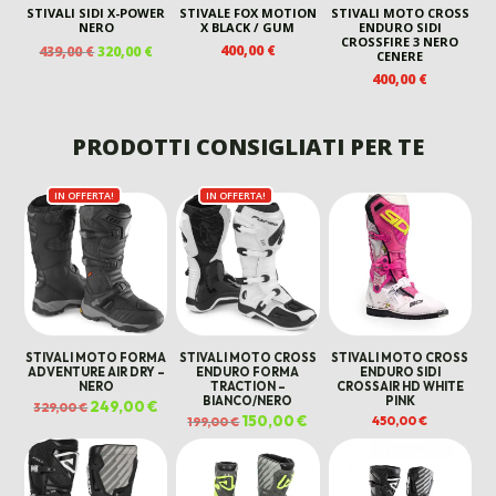
STIVALI SIDI X-POWER
STIVALE FOX MOTION
STIVALI MOTO CROSS
NERO
X BLACK / GUM
ENDURO SIDI
CROSSFIRE 3 NERO
IL
IL
400,00
€
439,00
€
320,00
€
CENERE
PREZZO
PREZZO
400,00
€
ORIGINALE
ATTUALE
ERA:
È:
439,00 €.
320,00 €.
PRODOTTI CONSIGLIATI PER TE
IN OFFERTA!
IN OFFERTA!
STIVALI MOTO FORMA
STIVALI MOTO CROSS
STIVALI MOTO CROSS
ADVENTURE AIR DRY –
ENDURO FORMA
ENDURO SIDI
NERO
TRACTION –
CROSSAIR HD WHITE
BIANCO/NERO
PINK
Il
249,00
€
Il
329,00
€
prezzo
prezzo
Il
150,00
€
Il
450,00
€
199,00
€
originale
attuale
prezzo
prezzo
era:
è:
originale
attuale
329,00 €.
249,00 €.
era:
è:
199,00 €.
150,00 €.