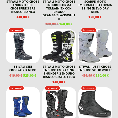
STIVALI MOTO CROSS
STIVALI MOTO CROSS
SCARPE MOTO
ENDURO SIDI
ENDURO FORMA
IMPERMEABILI FORMA
CROSSFIRE 3 SRS
TERRAIN TX CON
STINGER EVO DRY
BIANCO-BIANCO
SNODO
NERO
ORANGE/BLACK/WHIT
430,00
€
120,00
€
E
IL
IL
180,00
€
160,00
€
PREZZO
PREZZO
In offerta!
In offerta!
ORIGINALE
ATTUALE
ERA:
È:
180,00 €.
160,00 €.
STIVALI SIDI
STIVALI MOTO CROSS
STIVALI JUST1 CROSS
CROSSAIR X NERO
ENDURO FM RACING
ENDURO SOLID WHITE
THUNDER 2 ENDURO
IL
IL
IL
IL
619,00
€
525,00
€
499,99
€
350,00
€
BIANCO GIALLO FLUO
PREZZO
PREZZO
PREZZO
PREZ
140,00
€
ORIGINALE
ATTUALE
ORIGINALE
ATTU
In offerta!
In offerta!
In offerta!
ERA:
È:
ERA:
È:
619,00 €.
525,00 €.
499,99 €.
350,00