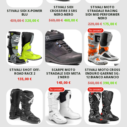
STIVALI SIDI
STIVALI MOTO
CROSSFIRE 3 SRS
STRADALE RACING
STIVALI SIDI X-POWER
NERO-NERO
SIDI MID PERFORMER
BLU
NERO
IL
IL
IL
IL
569,00
€
460,00
€
439,00
€
320,00
€
IL
IL
229,00
€
175,00
€
PREZZO
PREZZO
PREZZO
PREZZO
PREZZO
PREZ
ORIGINALE
ATTUALE
ORIGINALE
ATTUALE
In offerta!
ORIGINALE
ATTU
ERA:
È:
ERA:
È:
ERA:
È:
569,00 €.
460,00 €.
439,00 €.
320,00 €.
229,00 €.
175,00
STIVALI SHOT OFF-
SCARPE MOTO
STIVALI MOTO CROSS
ROAD RACE 2
STRADALE SIDI META
ENDURO GAERNE SG-
2 NERO
12 BIANCO ARANCIO
135,00
€
IL
IL
145,00
€
560,00
€
390,00
€
PREZZO
PREZ
In offerta!
In offerta!
ORIGINALE
ATTU
ERA:
È:
560,00 €.
390,00