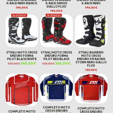
X-RACE NERO BIANCO
X-RACE GRIGIO
X-RACE NERO
GIALLO FLUO
190,00
€
190,00
€
190,00
€
IN OFFERTA!
IN OFFERTA!
STIVALI MOTO CROSS
STIVALI MOTO CROSS
STIVALI BAMBINO
ENDURO FORMA
ENDURO FORMA
MOTO CROSS
PILOT BLACK/WHITE
PILOT RED/BLACK
ENDURO FM RACING
STORM NERO GIALLO
Il
245,00
€
Il
Il
245,00
€
Il
335,00
€
335,00
€
FLUO
prezzo
prezzo
prezzo
prezzo
originale
attuale
originale
attuale
135,00
€
era:
è:
era:
è:
335,00 €.
245,00 €.
335,00 €.
245,00 €.
COMPLETO MOTO
COMPLETO MOTO
CROSS ENDURO
COMPLETO MOTO
CROSS ENDURO