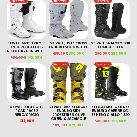
ORIGINALE
ATTUALE
In offerta!
In offerta!
In offerta!
ERA:
È:
ERA:
È:
440,00 €.
260,00 €.
289,00 €.
205,00 €.
STIVALI MOTO CROSS
STIVALI JUST1 CROSS
STIVALI DA MOTO FOX
ENDURO UFO OFF-
ENDURO SOLID WHITE
COMP X BLACK
ROAD GARGOR WHITE
IL
IL
IL
IL
499,99
€
350,00
€
290,00
€
250,00
€
IL
IL
190,00
€
145,00
€
PREZZO
PREZZO
PREZZO
PREZ
PREZZO
PREZZO
ORIGINALE
ATTUALE
ORIGINALE
ATTU
In offerta!
In offerta!
ORIGINALE
ATTUALE
ERA:
È:
ERA:
È:
ERA:
È:
499,99 €.
350,00 €.
290,00 €.
250,00
190,00 €.
145,00 €.
STIVALI SHOT OFF-
STIVALI MOTO CROSS
STIVALI MOTO CROSS
ROAD RACE 2
ENDURO SIDI
ENDURO GAERNE SG-
NERO/GRIGIO
CROSSFIRE 3 OLIVE
12 NERO GIALLO FLUO
GREEN GUACAMOLE
IL
IL
135,00
€
560,00
€
390,00
€
IL
IL
509,00
€
425,00
€
PREZZO
PREZ
PREZZO
PREZZO
ORIGINALE
ATTU
ORIGINALE
ATTUALE
ERA:
È: