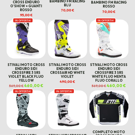
BAMBINO FM RACING
CROSS ENDURO
BAMBINO FM RACING
BLU
O’SHOW + GUANTI
ROSSO
ROSSO
70,00
€
70,00
€
95,00
€
IN OFFERTA!
IN OFFERTA!
STIVALI MOTO CROSS
STIVALI MOTO CROSS
STIVALI MOTO CROSS
ENDURO SIDI
ENDURO SIDI
ENDURO SIDI
CROSSFIRE 3 SRS
CROSSAIR HD WHITE
CROSSFIRE 3 SRS
VIOLET BLACK FLUO
VIOLET
WHITE FLUO MENTA
YELLOW
FLUO CORALLO
490,00
€
Il
460,00
€
Il
Il
460,00
€
Il
569,00
€
569,00
€
prezzo
prezzo
prezzo
prez
IN OFFERTA!
originale
attuale
IN OFFERTA!
originale
attua
era:
è:
era:
è:
569,00 €.
460,00 €.
569,00 €.
460,0
COMPLETO MOTO