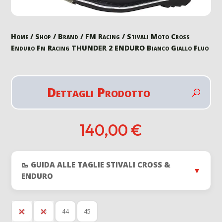
Home
/
Shop
/
Brand
/
FM Racing
/ Stivali Moto Cross
Enduro Fm Racing THUNDER 2 ENDURO Bianco Giallo Fluo
Dettagli Prodotto
140,00
€
🥾 GUIDA ALLE TAGLIE STIVALI CROSS &
▼
ENDURO
42
43
44
45