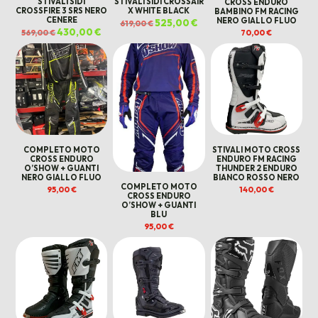
STIVALI SIDI
STIVALI SIDI CROSSAIR
CROSS ENDURO
CROSSFIRE 3 SRS NERO
X WHITE BLACK
BAMBINO FM RACING
CENERE
NERO GIALLO FLUO
Il
525,00
€
Il
619,00
€
prezzo
prezzo
Il
430,00
€
Il
569,00
€
70,00
€
originale
attuale
prezzo
prezzo
era:
è:
originale
attuale
619,00 €.
525,00 €.
era:
è:
569,00 €.
430,00 €.
COMPLETO MOTO
STIVALI MOTO CROSS
CROSS ENDURO
ENDURO FM RACING
O’SHOW + GUANTI
THUNDER 2 ENDURO
NERO GIALLO FLUO
BIANCO ROSSO NERO
COMPLETO MOTO
95,00
€
140,00
€
CROSS ENDURO
O’SHOW + GUANTI
BLU
95,00
€