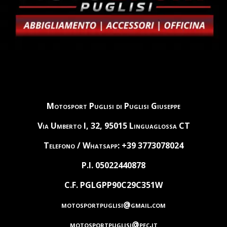
Motosport Puglisi di Puglisi Giuseppe
Via Umberto I, 32, 95015 Linguaglossa CT
Telefono / Whatsapp: +39 3773078024
P.I. 05022440878
C.F. PGLGPP90C29C351W
motosportpuglisi@gmail.com
motosportpuglisi@pec.it