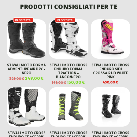
ERA:
È:
PRODOTTI CONSIGLIATI PER TE
560,00 €.
390,00
509,00 €.
425,00 €.
IN OFFERTA!
IN OFFERTA!
STIVALI MOTO FORMA
STIVALI MOTO CROSS
STIVALI MOTO CROSS
ADVENTURE AIR DRY –
ENDURO FORMA
ENDURO SIDI
NERO
TRACTION –
CROSSAIR HD WHITE
BIANCO/NERO
PINK
Il
249,00
€
Il
329,00
€
prezzo
prezzo
Il
150,00
€
Il
450,00
€
199,00
€
originale
attuale
prezzo
prezzo
era:
è:
originale
attuale
329,00 €.
249,00 €.
era:
è:
199,00 €.
150,00 €.
STIVALI MOTO CROSS
STIVALI MOTO CROSS
STIVALI MOTO CROSS
ENDURO CE ACERBIS
ENDURO CE ACERBIS
ENDURO CE ACERBIS