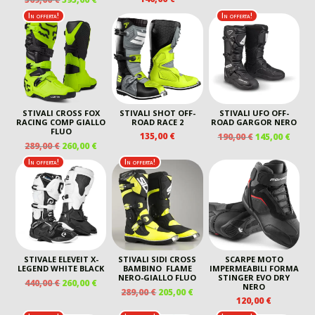
ORIGINALE
ATTU
PREZZO
PREZZO
In offerta!
In offerta!
ERA:
È:
ORIGINALE
ATTUALE
439,00 €.
320,00
ERA:
È:
569,00 €.
395,00 €.
STIVALI CROSS FOX
STIVALI SHOT OFF-
STIVALI UFO OFF-
RACING COMP GIALLO
ROAD RACE 2
ROAD GARGOR NERO
FLUO
IL
IL
135,00
€
190,00
€
145,00
€
IL
IL
289,00
€
260,00
€
PREZZO
PREZ
PREZZO
PREZZO
ORIGINALE
ATTU
In offerta!
In offerta!
ORIGINALE
ATTUALE
ERA:
È:
ERA:
È:
190,00 €.
145,00
289,00 €.
260,00 €.
STIVALE ELEVEIT X-
STIVALI SIDI CROSS
SCARPE MOTO
LEGEND WHITE BLACK
BAMBINO FLAME
IMPERMEABILI FORMA
NERO-GIALLO FLUO
STINGER EVO DRY
IL
IL
440,00
€
260,00
€
NERO
IL
IL
289,00
€
205,00
€
PREZZO
PREZZO
120,00
€
PREZZO
PREZZO
ORIGINALE
ATTUALE