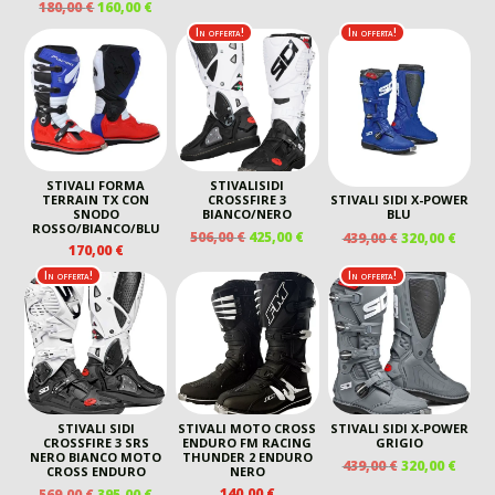
ORIGINALE
ATTU
IL
IL
180,00
€
160,00
€
ERA:
È:
ERA:
È:
PREZZO
PREZZO
440,00 €.
260,00 €.
In offerta!
In offerta!
569,00 €.
460,00
ORIGINALE
ATTUALE
ERA:
È:
180,00 €.
160,00 €.
STIVALI FORMA
STIVALISIDI
TERRAIN TX CON
CROSSFIRE 3
STIVALI SIDI X-POWER
SNODO
BIANCO/NERO
BLU
ROSSO/BIANCO/BLU
IL
IL
IL
IL
506,00
€
425,00
€
439,00
€
320,00
€
170,00
€
PREZZO
PREZZO
PREZZO
PREZ
ORIGINALE
ATTUALE
ORIGINALE
ATTU
In offerta!
In offerta!
ERA:
È:
ERA:
È:
506,00 €.
425,00 €.
439,00 €.
320,00
STIVALI SIDI
STIVALI MOTO CROSS
STIVALI SIDI X-POWER
CROSSFIRE 3 SRS
ENDURO FM RACING
GRIGIO
NERO BIANCO MOTO
THUNDER 2 ENDURO
IL
IL
439,00
€
320,00
€
CROSS ENDURO
NERO
PREZZO
PREZ
IL
IL
140,00
€
569,00
€
395,00
€