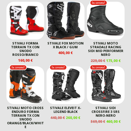
In offerta!
STIVALI FORMA
STIVALE FOX MOTION
STIVALI MOTO
TERRAIN TX CON
X BLACK / GUM
STRADALE RACING
SNODO
SIDI MID PERFORMER
400,00
€
ROSSO/BIANCO
NERO
IL
IL
160,00
€
229,00
€
175,00
€
PREZZO
PREZ
In offerta!
In offerta!
In offerta!
ORIGINALE
ATTU
ERA:
È:
229,00 €.
175,00
STIVALI MOTO CROSS
STIVALE ELEVEIT X-
STIVALI SIDI
ENDURO FORMA
LEGEND BLACK
CROSSFIRE 3 SRS
TERRAIN TX CON
NERO-NERO
IL
IL
440,00
€
260,00
€
SNODO
IL
IL
569,00
€
460,00
€
PREZZO
PREZZO
ORANGE/BLACK/WHIT
PREZZO
PREZ
E
ORIGINALE
ATTUALE