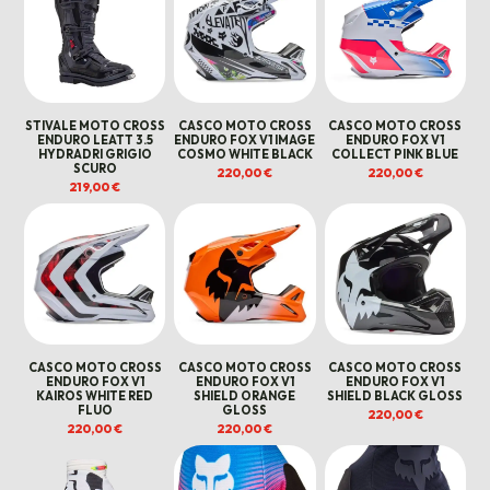
STIVALE MOTO CROSS
CASCO MOTO CROSS
CASCO MOTO CROSS
ENDURO LEATT 3.5
ENDURO FOX V1 IMAGE
ENDURO FOX V1
HYDRADRI GRIGIO
COSMO WHITE BLACK
COLLECT PINK BLUE
SCURO
220,00
€
220,00
€
219,00
€
CASCO MOTO CROSS
CASCO MOTO CROSS
CASCO MOTO CROSS
ENDURO FOX V1
ENDURO FOX V1
ENDURO FOX V1
KAIROS WHITE RED
SHIELD ORANGE
SHIELD BLACK GLOSS
FLUO
GLOSS
220,00
€
220,00
€
220,00
€