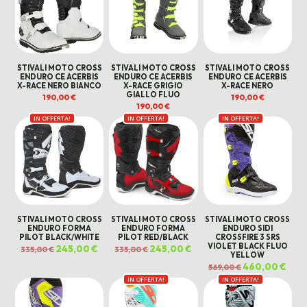
STIVALI MOTO CROSS
STIVALI MOTO CROSS
STIVALI MOTO CROSS
ENDURO CE ACERBIS
ENDURO CE ACERBIS
ENDURO CE ACERBIS
X-RACE NERO BIANCO
X-RACE GRIGIO
X-RACE NERO
GIALLO FLUO
190,00
€
190,00
€
190,00
€
IN OFFERTA!
IN OFFERTA!
IN OFFERTA!
STIVALI MOTO CROSS
STIVALI MOTO CROSS
STIVALI MOTO CROSS
ENDURO FORMA
ENDURO FORMA
ENDURO SIDI
PILOT BLACK/WHITE
PILOT RED/BLACK
CROSSFIRE 3 SRS
VIOLET BLACK FLUO
Il
245,00
€
Il
Il
245,00
€
Il
335,00
€
335,00
€
YELLOW
prezzo
prezzo
prezzo
prezzo
originale
attuale
originale
attuale
Il
460,00
€
Il
569,00
€
era:
è:
era:
è:
prezzo
prez
335,00 €.
245,00 €.
335,00 €.
245,00 €.
IN OFFERTA!
IN OFFERTA!
originale
attua
era:
è:
569,00 €.
460,0