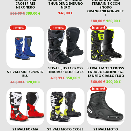
CROSSFIRE3
THUNDER 2 ENDURO
TERRAIN TX CON
NERONERO
NERO
SNODO
ORANGE/BLACK/WHIT
IL
IL
140,00
€
509,00
€
399,00
€
E
PREZZO
PREZZO
IL
IL
180,00
€
160,00
€
ORIGINALE
ATTUALE
PREZZO
PREZ
In offerta!
In offerta!
In offerta!
ERA:
È:
ORIGINALE
ATTU
509,00 €.
399,00 €.
ERA:
È:
180,00 €.
160,00
STIVALI JUST1 CROSS
STIVALI MOTO CROSS
ENDURO SOLID BLACK
ENDURO GAERNE SG-
STIVALI SIDI X-POWER
12 NERO GIALLO FLUO
BLU
IL
IL
499,99
€
350,00
€
IL
IL
IL
IL
560,00
€
390,00
€
439,00
€
320,00
€
PREZZO
PREZZO
PREZZO
PREZ
PREZZO
PREZZO
ORIGINALE
ATTUALE
In offerta!
ORIGINALE
ATTU
ORIGINALE
ATTUALE
ERA:
È:
ERA:
È:
ERA:
È:
499,99 €.
350,00 €.
560,00 €.
390,00
439,00 €.
320,00 €.
STIVALI FORMA
STIVALI MOTO CROSS
STIVALI MOTO