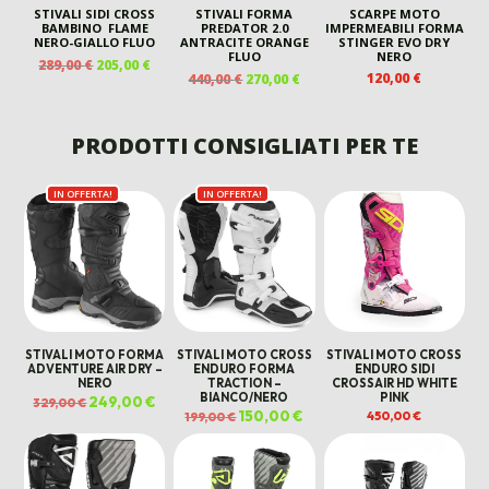
STIVALI SIDI CROSS
STIVALI FORMA
SCARPE MOTO
BAMBINO FLAME
PREDATOR 2.0
IMPERMEABILI FORMA
NERO-GIALLO FLUO
ANTRACITE ORANGE
STINGER EVO DRY
FLUO
NERO
IL
IL
289,00
€
205,00
€
IL
IL
120,00
€
440,00
€
270,00
€
PREZZO
PREZZO
PREZZO
PREZZO
ORIGINALE
ATTUALE
ORIGINALE
ATTUALE
ERA:
È:
ERA:
È:
PRODOTTI CONSIGLIATI PER TE
289,00 €.
205,00 €.
440,00 €.
270,00 €.
IN OFFERTA!
IN OFFERTA!
STIVALI MOTO FORMA
STIVALI MOTO CROSS
STIVALI MOTO CROSS
ADVENTURE AIR DRY –
ENDURO FORMA
ENDURO SIDI
NERO
TRACTION –
CROSSAIR HD WHITE
BIANCO/NERO
PINK
Il
249,00
€
Il
329,00
€
prezzo
prezzo
Il
150,00
€
Il
450,00
€
199,00
€
originale
attuale
prezzo
prezzo
era:
è:
originale
attuale
329,00 €.
249,00 €.
era:
è:
199,00 €.
150,00 €.