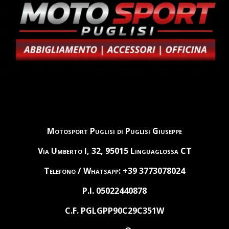
Motosport Puglisi di Puglisi Giuseppe
Via Umberto I, 32, 95015 Linguaglossa CT
Telefono / Whatsapp: +39 3773078024
P.I. 05022440878
C.F. PGLGPP90C29C351W