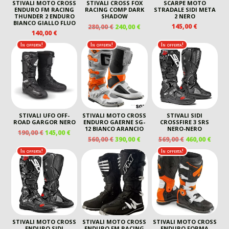
STIVALI MOTO CROSS
STIVALI CROSS FOX
SCARPE MOTO
ENDURO FM RACING
RACING COMP DARK
STRADALE SIDI META
THUNDER 2 ENDURO
SHADOW
2 NERO
BIANCO GIALLO FLUO
IL
IL
145,00
€
280,00
€
240,00
€
140,00
€
PREZZO
PREZZO
ORIGINALE
ATTUALE
In offerta!
In offerta!
In offerta!
ERA:
È:
280,00 €.
240,00 €.
STIVALI UFO OFF-
STIVALI MOTO CROSS
STIVALI SIDI
ROAD GARGOR NERO
ENDURO GAERNE SG-
CROSSFIRE 3 SRS
12 BIANCO ARANCIO
NERO-NERO
IL
IL
190,00
€
145,00
€
IL
IL
IL
IL
560,00
€
390,00
€
569,00
€
460,00
€
PREZZO
PREZZO
PREZZO
PREZZO
PREZZO
PREZ
ORIGINALE
ATTUALE
In offerta!
In offerta!
ORIGINALE
ATTUALE
ORIGINALE
ATTU
ERA:
È:
ERA:
È:
ERA:
È:
190,00 €.
145,00 €.
560,00 €.
390,00 €.
569,00 €.
460,00
STIVALI MOTO CROSS
STIVALI MOTO CROSS
STIVALI MOTO CROSS
ENDURO SIDI
ENDURO FM RACING
ENDURO FORMA