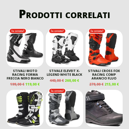
Prodotti correlati
In offerta!
In offerta!
In offerta!
STIVALI MOTO
STIVALE ELEVEIT X-
STIVALI CROSS FOX
RACING FORMA
LEGEND WHITE BLACK
RACING COMP
FRECCIA NERO BIANCO
ARANCIO FLUO
IL
IL
440,00
€
260,00
€
IL
IL
IL
IL
199,00
€
119,00
€
279,00
€
215,00
€
PREZZO
PREZZO
PREZZO
PREZZO
PREZZO
PREZ
ORIGINALE
ATTUALE
In offerta!
ORIGINALE
ATTUALE
ORIGINALE
ATTU
ERA:
È:
ERA:
È:
ERA:
È:
440,00 €.
260,00 €.
199,00 €.
119,00 €.
279,00 €.
215,00