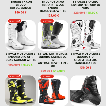
TERRAIN TX CON
ENDURO FORMA
STRADALE RACING
SNODO
TERRAIN TX CON
SIDI MID PERFORMER
ROSSO/BIANCO
SNODO
NERO
BLACK/YELL/WHITE
IL
IL
160,00
€
229,00
€
175,00
€
175,00
€
PREZZO
PREZ
ORIGINALE
ATTU
In offerta!
In offerta!
ERA:
È:
229,00 €.
175,00
STIVALI MOTO CROSS
STIVALI MOTO CROSS
STIVALI MOTO CROSS
ENDURO UFO OFF-
ENDURO GAERNE SG-
ENDURO SIDI
ROAD GARGOR WHITE
22
CROSSFIRE 3 SRS
ANTRACITE/WHITE/FL
BIANCO-BIANCO
IL
IL
190,00
€
145,00
€
UO
430,00
€
PREZZO
PREZZO
IL
IL
699,00
€
510,00
€
ORIGINALE
ATTUALE
PREZZO
PREZZO
In offerta!
In offerta!
ERA:
È:
ORIGINALE
ATTUALE
190,00 €.
145,00 €.
ERA:
È:
699,00 €.
510,00 €.