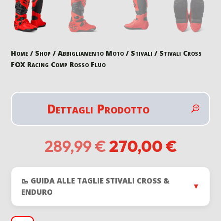
Home
/
Shop
/
Abbigliamento Moto
/
Stivali
/ Stivali Cross
FOX Racing Comp Rosso Fluo
Dettagli Prodotto
Il
Il
289,99
€
270,00
€
prezzo
prezz
originale
attual
era:
è:
🥾 GUIDA ALLE TAGLIE STIVALI CROSS &
289,99 €.
270,0
▼
ENDURO