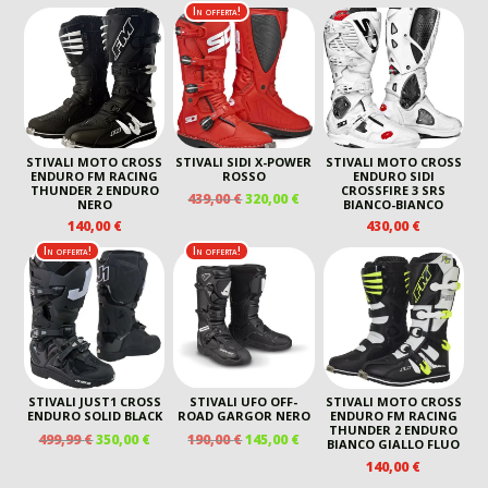
PREZZO
PREZZO
ORIGINALE
ATTUALE
In offerta!
ERA:
È:
ORIGINALE
ATTUALE
ERA:
È:
619,00 €.
525,00
ERA:
È:
569,00 €.
399,00 €.
229,00 €.
175,00 €.
STIVALI MOTO CROSS
STIVALI SIDI X-POWER
STIVALI MOTO CROSS
ENDURO FM RACING
ROSSO
ENDURO SIDI
THUNDER 2 ENDURO
CROSSFIRE 3 SRS
IL
IL
439,00
€
320,00
€
NERO
BIANCO-BIANCO
PREZZO
PREZZO
140,00
€
430,00
€
ORIGINALE
ATTUALE
In offerta!
In offerta!
ERA:
È:
439,00 €.
320,00 €.
STIVALI JUST1 CROSS
STIVALI UFO OFF-
STIVALI MOTO CROSS
ENDURO SOLID BLACK
ROAD GARGOR NERO
ENDURO FM RACING
THUNDER 2 ENDURO
IL
IL
IL
IL
499,99
€
350,00
€
190,00
€
145,00
€
BIANCO GIALLO FLUO
PREZZO
PREZZO
PREZZO
PREZZO
140,00
€
ORIGINALE
ATTUALE
ORIGINALE
ATTUALE