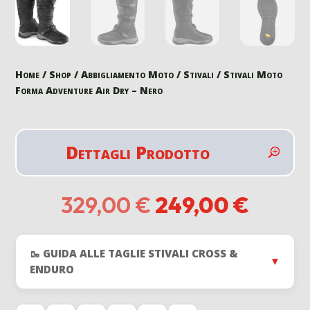
Home
/
Shop
/
Abbigliamento Moto
/
Stivali
/ Stivali Moto
Forma Adventure Air Dry – Nero
Dettagli Prodotto
Il
Il
329,00
€
249,00
€
prezzo
prezz
originale
attual
era:
è:
🥾 GUIDA ALLE TAGLIE STIVALI CROSS &
329,00 €.
249,0
▼
ENDURO