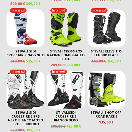
IL
IL
509,00
€
399,00
€
PREZZO
PREZZO
PREZZO
PREZ
PREZZO
PREZZO
ORIGINALE
ATTUALE
ORIGINALE
ATTU
In offerta!
In offerta!
In offerta!
ORIGINALE
ATTUALE
ERA:
È:
ERA:
È:
ERA:
È:
199,00 €.
119,00 €.
289,99 €.
270,00
509,00 €.
399,00 €.
STIVALI SIDI
STIVALI CROSS FOX
STIVALE ELEVEIT X-
CROSSAIR X NAVY/RED
RACING COMP GIALLO
LEGEND BLACK
FLUO
IL
IL
IL
IL
619,00
€
525,00
€
440,00
€
260,00
€
IL
IL
289,00
€
260,00
€
PREZZO
PREZZO
PREZZO
PREZ
PREZZO
PREZZO
ORIGINALE
ATTUALE
ORIGINALE
ATTU
In offerta!
In offerta!
ORIGINALE
ATTUALE
ERA:
È:
ERA:
È:
ERA:
È:
619,00 €.
525,00 €.
440,00 €.
260,00
289,00 €.
260,00 €.
STIVALI SIDI
STIVALISIDI
STIVALI SHOT OFF-
CROSSFIRE 3 SRS
CROSSFIRE 3
ROAD RACE 2
NERO BIANCO MOTO
BIANCO/NERO
135,00
€
CROSS ENDURO
IL
IL
506,00
€
425,00
€
IL
IL
569,00
€
395,00
€
PREZZO
PREZZO