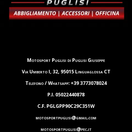
Motosport Puglisi di Puglisi Giuseppe
Via Umberto I, 32, 95015 Linguaglossa CT
Telefono / Whatsapp: +39 3773078024
P.I. 05022440878
C.F. PGLGPP90C29C351W
motosportpuglisi@gmail.com
motosportpuglisi@pec.it