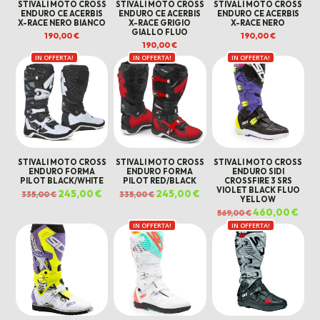
STIVALI MOTO CROSS
STIVALI MOTO CROSS
STIVALI MOTO CROSS
ENDURO CE ACERBIS
ENDURO CE ACERBIS
ENDURO CE ACERBIS
X-RACE NERO BIANCO
X-RACE GRIGIO
X-RACE NERO
GIALLO FLUO
190,00
€
190,00
€
190,00
€
IN OFFERTA!
IN OFFERTA!
IN OFFERTA!
STIVALI MOTO CROSS
STIVALI MOTO CROSS
STIVALI MOTO CROSS
ENDURO FORMA
ENDURO FORMA
ENDURO SIDI
PILOT BLACK/WHITE
PILOT RED/BLACK
CROSSFIRE 3 SRS
VIOLET BLACK FLUO
Il
245,00
€
Il
Il
245,00
€
Il
335,00
€
335,00
€
YELLOW
prezzo
prezzo
prezzo
prezzo
originale
attuale
originale
attuale
Il
460,00
€
Il
569,00
€
era:
è:
era:
è:
prezzo
prez
335,00 €.
245,00 €.
335,00 €.
245,00 €.
IN OFFERTA!
IN OFFERTA!
originale
attua
era:
è:
569,00 €.
460,0