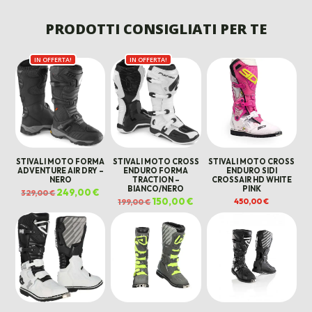
ERA:
È:
ERA:
È:
499,99 €.
350,00 €.
190,00 €.
145,00 €.
PRODOTTI CONSIGLIATI PER TE
IN OFFERTA!
IN OFFERTA!
STIVALI MOTO FORMA
STIVALI MOTO CROSS
STIVALI MOTO CROSS
ADVENTURE AIR DRY –
ENDURO FORMA
ENDURO SIDI
NERO
TRACTION –
CROSSAIR HD WHITE
BIANCO/NERO
PINK
Il
249,00
€
Il
329,00
€
prezzo
prezzo
Il
150,00
€
Il
450,00
€
199,00
€
originale
attuale
prezzo
prezzo
era:
è:
originale
attuale
329,00 €.
249,00 €.
era:
è:
199,00 €.
150,00 €.