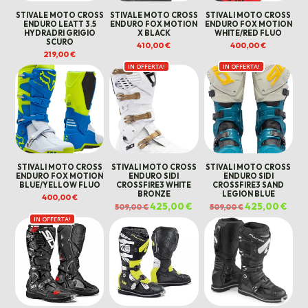
STIVALE MOTO CROSS
STIVALE MOTO CROSS
STIVALI MOTO CROSS
ENDURO LEATT 3.5
ENDURO FOX MOTION
ENDURO FOX MOTION
HYDRADRI GRIGIO
X BLACK
WHITE/RED FLUO
SCURO
410,00
€
400,00
€
219,00
€
IN OFFERTA!
IN OFFERTA!
STIVALI MOTO CROSS
STIVALI MOTO CROSS
STIVALI MOTO CROSS
ENDURO FOX MOTION
ENDURO SIDI
ENDURO SIDI
BLUE/YELLOW FLUO
CROSSFIRE3 WHITE
CROSSFIRE3 SAND
BRONZE
LEGION BLUE
400,00
€
Il
425,00
€
Il
Il
425,00
€
Il
509,00
€
509,00
€
prezzo
prezzo
prezzo
prez
IN OFFERTA!
originale
attuale
originale
attua
era:
è:
era:
è:
509,00 €.
425,00 €.
509,00 €.
425,0