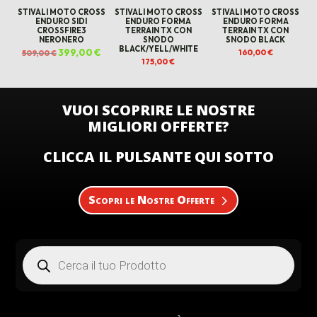
STIVALI MOTO CROSS
STIVALI MOTO CROSS
STIVALI MOTO CROSS
ENDURO SIDI
ENDURO FORMA
ENDURO FORMA
CROSSFIRE3
TERRAIN TX CON
TERRAIN TX CON
NERONERO
SNODO
SNODO BLACK
BLACK/YELL/WHITE
Il
399,00
€
Il
160,00
€
509,00
€
prezzo
prezzo
175,00
€
originale
attuale
era:
è:
509,00 €.
399,00 €.
VUOI SCOPRIRE LE NOSTRE
MIGLIORI OFFERTE?
CLICCA IL PULSANTE QUI SOTTO
Scopri le Nostre Offerte
Products
search