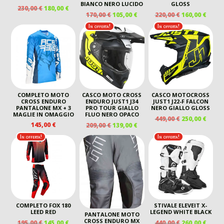
BIANCO NERO LUCIDO
GLOSS
IL
IL
230,00
€
180,00
€
IL
IL
IL
IL
170,00
€
105,00
€
220,00
€
160,00
€
PREZZO
PREZZO
PREZZO
PREZZO
PREZZO
PREZ
ORIGINALE
ATTUALE
In offerta!
In offerta!
ORIGINALE
ATTUALE
ORIGINALE
ATTU
ERA:
È:
ERA:
È:
ERA:
È:
230,00 €.
180,00 €.
170,00 €.
105,00 €.
220,00 €.
160,00
COMPLETO MOTO
CASCO MOTO CROSS
CASCO MOTOCROSS
CROSS ENDURO
ENDURO JUST1 J34
JUST1 J22-F FALCON
PANTALONE MX + 3
PRO TOUR GIALLO
NERO GIALLO GLOSS
MAGLIE IN OMAGGIO
FLUO NERO OPACO
IL
IL
449,00
€
250,00
€
IL
IL
145,00
€
209,00
€
139,00
€
PREZZO
PREZ
PREZZO
PREZZO
ORIGINALE
ATTU
In offerta!
In offerta!
ORIGINALE
ATTUALE
ERA:
È:
ERA:
È:
449,00 €.
250,00
209,00 €.
139,00 €.
COMPLETO FOX 180
STIVALE ELEVEIT X-
LEED RED
LEGEND WHITE BLACK
PANTALONE MOTO
CROSS ENDURO MX
IL
IL
IL
IL
195,00
€
145,00
€
440,00
€
260,00
€