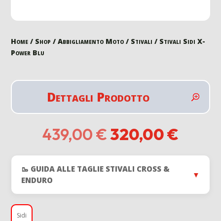
Home
/
Shop
/
Abbigliamento Moto
/
Stivali
/ Stivali Sidi X-
Power Blu
Dettagli Prodotto
Il
Il
439,00
€
320,00
€
prezzo
prezz
originale
attual
era:
è:
🥾 GUIDA ALLE TAGLIE STIVALI CROSS &
439,00 €.
320,0
▼
ENDURO
Sidi