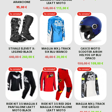
ARANCIONE
PREZZO
PREZ
LEATT MOTO
95,00
€
ORIGINALE
ATTU
IL
IL
140,00
€
115,00
€
ERA:
È:
PREZZO
PREZZO
In offerta!
In offerta!
In offerta!
130,00 €.
99,00 
ORIGINALE
ATTUALE
ERA:
È:
140,00 €.
115,00 €.
STIVALE ELEVEIT X-
MAGLIA MX J-TRACK
CASCO MOTO
LEGEND BLACK
SIX BLU BIANCO
SCOOTER AIROH
HELYOS UP BLU
IL
IL
IL
IL
440,00
€
260,00
€
40,00
€
20,00
€
OPACO
PREZZO
PREZZO
PREZZO
PREZZO
IL
IL
150,00
€
109,00
€
ORIGINALE
ATTUALE
ORIGINALE
ATTUALE
PREZZO
PREZ
In offerta!
In offerta!
In offerta!
ERA:
È:
ERA:
È:
ORIGINALE
ATTU
440,00 €.
260,00 €.
40,00 €.
20,00 €.
ERA:
È:
150,00 €.
109,00
RIDE KIT 3.5 MAGLIA E
RIDE KIT 3.5 RED 2024
MAGLIA MX J-TRACK
PANTALONE LEATT
MAGLIA E PANTALONE
FIVE GRIGIO
MOTO BLACK
LEATT MOTO
IL
IL