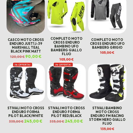
COMPLETO MOTO
CASCO MOTO CROSS
COMPLETO MOTO
CROSS ENDURO
ENDURO JUST1 J-39
CROSS ENDURO UFO
BAMBINO UFO
MARSHALL TEAL
BAMBERG GRIGIO
BAMBERG GIALLO
BLACK PINK MATT
105,00
€
FLUO
Il
90,00
€
Il
120,00
€
prezzo
prezzo
105,00
€
originale
attuale
IN OFFERTA!
IN OFFERTA!
era:
è:
120,00 €.
90,00 €.
STIVALI MOTO CROSS
STIVALI MOTO CROSS
STIVALI BAMBINO
ENDURO FORMA
ENDURO FORMA
MOTO CROSS
PILOT BLACK/WHITE
PILOT RED/BLACK
ENDURO FM RACING
STORM NERO GIALLO
Il
245,00
€
Il
Il
245,00
€
Il
335,00
€
335,00
€
FLUO
prezzo
prezzo
prezzo
prezzo
originale
attuale
originale
attuale
135,00
€
era:
è:
era:
è:
335,00 €.
245,00 €.
335,00 €.
245,00 €.