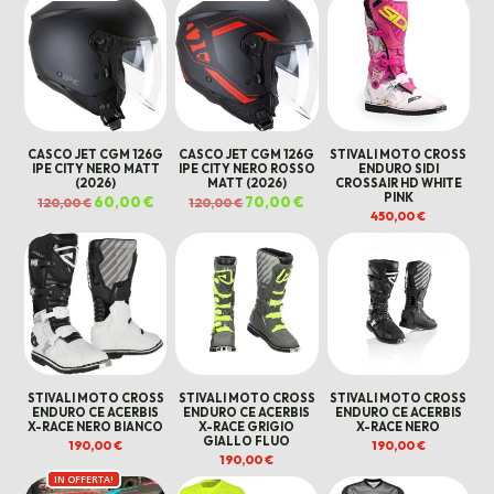
120,00 €.
70,00
era:
è:
era:
è:
199,00 €.
150,00 €.
139,00 €.
109,00 €.
CASCO JET CGM 126G
CASCO JET CGM 126G
STIVALI MOTO CROSS
IPE CITY NERO MATT
IPE CITY NERO ROSSO
ENDURO SIDI
(2026)
MATT (2026)
CROSSAIR HD WHITE
PINK
Il
60,00
€
Il
Il
70,00
€
Il
120,00
€
120,00
€
prezzo
prezzo
prezzo
prezzo
450,00
€
originale
attuale
originale
attuale
era:
è:
era:
è:
120,00 €.
60,00 €.
120,00 €.
70,00 €.
STIVALI MOTO CROSS
STIVALI MOTO CROSS
STIVALI MOTO CROSS
ENDURO CE ACERBIS
ENDURO CE ACERBIS
ENDURO CE ACERBIS
X-RACE NERO BIANCO
X-RACE GRIGIO
X-RACE NERO
GIALLO FLUO
190,00
€
190,00
€
190,00
€
IN OFFERTA!