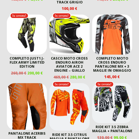
TRACK GRIGIO
PREZZO
PREZZO
PREZZO
PREZ
100,00
€
ORIGINALE
ATTUALE
ORIGINALE
ATTU
ERA:
È:
ERA:
È:
In offerta!
In offerta!
195,00 €.
145,00 €.
440,00 €.
260,00
COMPLETO JUST1 J-
CASCO MOTO CROSS
COMPLETO MOTO
FLEX ARMY LIMITED
ENDURO AIROH
CROSS ENDURO
EDITION
AVIATOR ACE 2
PANTALONE MX + 3
ENGINE – GIALLO
MAGLIE IN OMAGGIO
IL
IL
260,00
€
200,00
€
IL
IL
145,00
€
469,00
€
280,00
€
PREZZO
PREZZO
PREZZO
PREZZO
ORIGINALE
ATTUALE
In offerta!
In offerta!
ORIGINALE
ATTUALE
ERA:
È:
ERA:
È:
260,00 €.
200,00 €.
469,00 €.
280,00 €.
RIDE KIT 3.5 ZEBRA
MAGLIA + PANTALONE
PANTALONE ACERBIS
RIDE KIT 3.5 CITRUS
IL
IL
130,00
€
99,00
€
MX TRACK
MAGLIA E PANTALONE