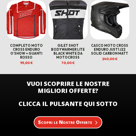
COMPLETO MOTO
GILET SHOT
CASCO MOTO CROSS
CROSS ENDURO
BODYWARMER LITE
ENDURO JUST1 J22
O’SHOW + GUANTI
BLACK WHITE DA
SOLID CARBON MATT
ROSSO
MOTOCROSS
240,00
€
95,00
€
70,00
€
VUOI SCOPRIRE LE NOSTRE
MIGLIORI OFFERTE?
CLICCA IL PULSANTE QUI SOTTO
Scopri le Nostre Offerte