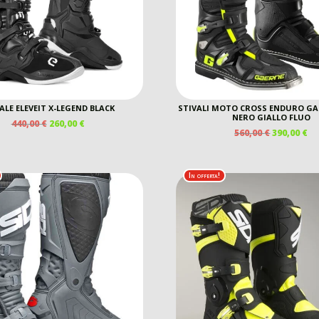
ALE ELEVEIT X-LEGEND BLACK
STIVALI MOTO CROSS ENDURO GA
NERO GIALLO FLUO
IL
IL
440,00
€
260,00
€
IL
IL
560,00
€
390,00
€
PREZZO
PREZZO
PREZZO
P
ORIGINALE
ATTUALE
ORIGINAL
A
ERA:
È:
ERA:
È:
440,00 €.
260,00 €.
In offerta!
560,00 €.
39