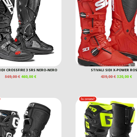
SIDI CROSSFIRE 3 SRS NERO-NERO
STIVALI SIDI X-POWER RO
IL
IL
IL
IL
569,00
€
460,00
€
439,00
€
320,00
€
PREZZO
PREZZO
PREZZO
P
ORIGINALE
ATTUALE
ORIGINAL
A
ERA:
È:
ERA:
È:
569,00 €.
460,00 €.
439,00 €.
32
In offerta!