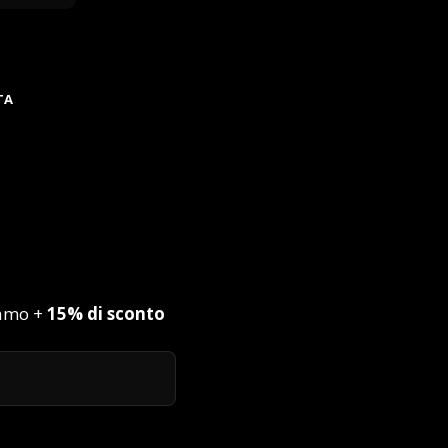
TA
iamo +
15% di sconto