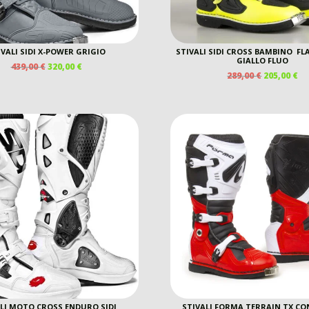
IVALI SIDI X-POWER GRIGIO
STIVALI SIDI CROSS BAMBINO FL
GIALLO FLUO
IL
IL
439,00
€
320,00
€
IL
IL
289,00
€
205,00
€
PREZZO
PREZZO
PREZZO
P
ORIGINALE
ATTUALE
ORIGINAL
A
ERA:
È:
ERA:
È:
439,00 €.
320,00 €.
289,00 €.
20
LI MOTO CROSS ENDURO SIDI
STIVALI FORMA TERRAIN TX C