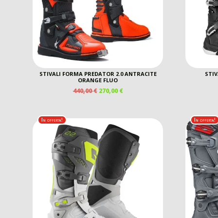
STIVALI FORMA PREDATOR 2.0 ANTRACITE
STIV
ORANGE FLUO
IL
IL
440,00
€
270,00
€
PREZZO
PREZZO
ORIGINALE
ATTUALE
ERA:
È:
In offerta!
In offerta!
440,00 €.
270,00 €.