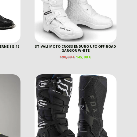
ERNE SG-12
STIVALI MOTO CROSS ENDURO UFO OFF-ROAD
GARGOR WHITE
IL
IL
190,00
€
145,00
€
REZZO
PREZZO
PREZZO
E
TTUALE
ORIGINALE
ATTUALE
ERA:
È:
0,00 €.
190,00 €.
145,00 €.