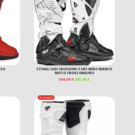
SSO
STIVALI SIDI CROSSFIRE 3 SRS NERO BIANCO
MOTO CROSS ENDURO
IL
IL
569,00
€
395,00
€
REZZO
PREZZO
PREZZO
E
TTUALE
ORIGINALE
ATTUALE
ERA:
È:
0,00 €.
In offerta!
569,00 €.
395,00 €.