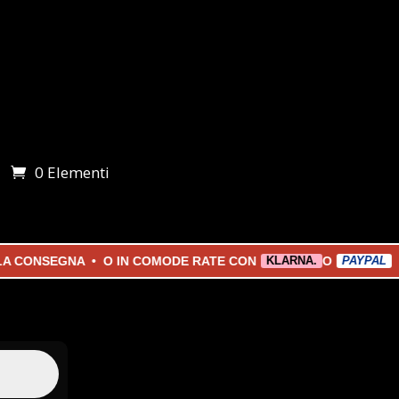
0 Elementi
i
SEGNA • O IN COMODE RATE CON
O
KLARNA.
PAYPAL