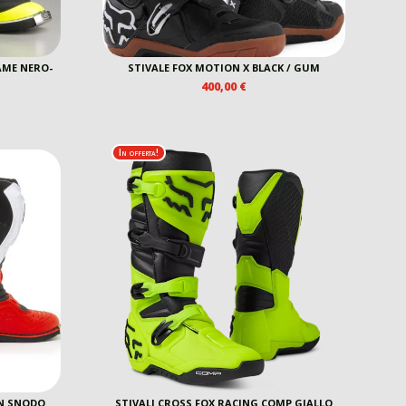
AME NERO-
STIVALE FOX MOTION X BLACK / GUM
400,00
€
REZZO
E
TTUALE
In offerta!
5,00 €.
ON SNODO
STIVALI CROSS FOX RACING COMP GIALLO