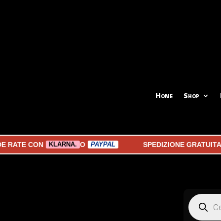
Home
Shop
 CON
O
SPEDIZIONE GRATUITA A PAR
KLARNA.
PAYPAL
Products
search