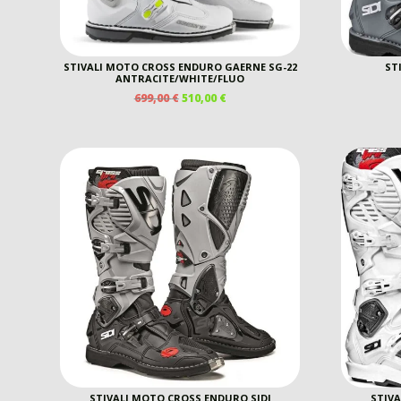
STIVALI MOTO CROSS ENDURO GAERNE SG-22
ST
ANTRACITE/WHITE/FLUO
IL
IL
699,00
€
510,00
€
PREZZO
PREZZO
ORIGINALE
ATTUALE
ERA:
È:
699,00 €.
510,00 €.
STIVALI MOTO CROSS ENDURO SIDI
STIVA