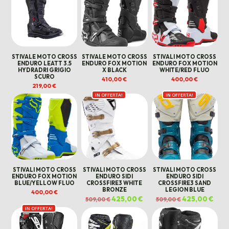
STIVALE MOTO CROSS
STIVALE MOTO CROSS
STIVALI MOTO CROSS
ENDURO LEATT 3.5
ENDURO FOX MOTION
ENDURO FOX MOTION
HYDRADRI GRIGIO
X BLACK
WHITE/RED FLUO
SCURO
410,00
€
400,00
€
219,00
€
IN OFFERTA!
IN OFFERTA!
STIVALI MOTO CROSS
STIVALI MOTO CROSS
STIVALI MOTO CROSS
ENDURO FOX MOTION
ENDURO SIDI
ENDURO SIDI
BLUE/YELLOW FLUO
CROSSFIRE3 WHITE
CROSSFIRE3 SAND
BRONZE
LEGION BLUE
400,00
€
Il
425,00
€
Il
Il
425,00
€
Il
509,00
€
509,00
€
prezzo
prezzo
prezzo
prez
IN OFFERTA!
originale
attuale
originale
attua
era:
è:
era:
è:
509,00 €.
425,00 €.
509,00 €.
425,0