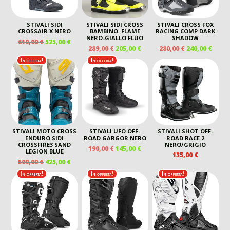
STIVALI SIDI
STIVALI SIDI CROSS
STIVALI CROSS FOX
CROSSAIR X NERO
BAMBINO FLAME
RACING COMP DARK
NERO-GIALLO FLUO
SHADOW
IL
IL
619,00
€
525,00
€
IL
IL
IL
IL
289,00
€
205,00
€
280,00
€
240,00
€
PREZZO
PREZZO
PREZZO
PREZZO
PREZZO
PREZ
ORIGINALE
ATTUALE
In offerta!
In offerta!
ORIGINALE
ATTUALE
ORIGINALE
ATTU
ERA:
È:
ERA:
È:
ERA:
È:
619,00 €.
525,00 €.
289,00 €.
205,00 €.
280,00 €.
240,00
STIVALI MOTO CROSS
STIVALI UFO OFF-
STIVALI SHOT OFF-
ENDURO SIDI
ROAD GARGOR NERO
ROAD RACE 2
CROSSFIRE3 SAND
NERO/GRIGIO
IL
IL
190,00
€
145,00
€
LEGION BLUE
135,00
€
PREZZO
PREZZO
IL
IL
509,00
€
425,00
€
ORIGINALE
ATTUALE
PREZZO
PREZZO
In offerta!
In offerta!
In offerta!
ERA:
È:
ORIGINALE
ATTUALE
190,00 €.
145,00 €.
ERA:
È:
509,00 €.
425,00 €.