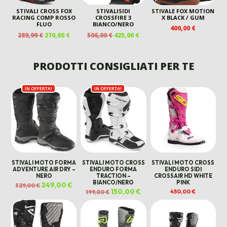
STIVALI CROSS FOX
STIVALISIDI
STIVALE FOX MOTION
RACING COMP ROSSO
CROSSFIRE 3
X BLACK / GUM
FLUO
BIANCO/NERO
400,00
€
IL
IL
IL
IL
289,99
€
270,00
€
506,00
€
425,00
€
PREZZO
PREZZO
PREZZO
PREZZO
ORIGINALE
ATTUALE
ORIGINALE
ATTUALE
ERA:
È:
ERA:
È:
PRODOTTI CONSIGLIATI PER TE
289,99 €.
270,00 €.
506,00 €.
425,00 €.
IN OFFERTA!
IN OFFERTA!
STIVALI MOTO FORMA
STIVALI MOTO CROSS
STIVALI MOTO CROSS
ADVENTURE AIR DRY –
ENDURO FORMA
ENDURO SIDI
NERO
TRACTION –
CROSSAIR HD WHITE
BIANCO/NERO
PINK
Il
249,00
€
Il
329,00
€
prezzo
prezzo
Il
150,00
€
Il
450,00
€
199,00
€
originale
attuale
prezzo
prezzo
era:
è:
originale
attuale
329,00 €.
249,00 €.
era:
è:
199,00 €.
150,00 €.