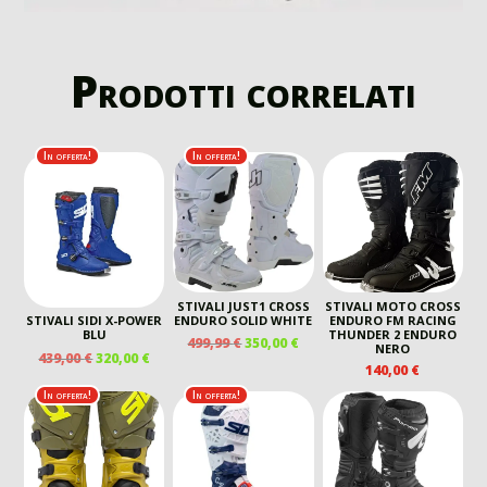
Prodotti correlati
In offerta!
In offerta!
STIVALI JUST1 CROSS
STIVALI MOTO CROSS
ENDURO SOLID WHITE
ENDURO FM RACING
STIVALI SIDI X-POWER
THUNDER 2 ENDURO
BLU
IL
IL
499,99
€
350,00
€
NERO
IL
IL
439,00
€
320,00
€
PREZZO
PREZZO
140,00
€
PREZZO
PREZZO
ORIGINALE
ATTUALE
ORIGINALE
ATTUALE
In offerta!
In offerta!
ERA:
È:
ERA:
È:
499,99 €.
350,00 €.
439,00 €.
320,00 €.