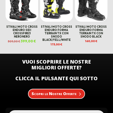
STIVALI MOTO CROSS
STIVALI MOTO CROSS
STIVALI MOTO CROSS
ENDURO SIDI
ENDURO FORMA
ENDURO FORMA
CROSSFIRE3
TERRAIN TX CON
TERRAIN TX CON
NERONERO
SNODO
SNODO BLACK
BLACK/YELL/WHITE
Il
399,00
€
Il
160,00
€
509,00
€
prezzo
prezzo
175,00
€
originale
attuale
era:
è:
509,00 €.
399,00 €.
VUOI SCOPRIRE LE NOSTRE
MIGLIORI OFFERTE?
CLICCA IL PULSANTE QUI SOTTO
Scopri le Nostre Offerte
Products