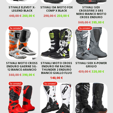
STIVALE ELEVEIT X-
STIVALI DA MOTO FOX
STIVALI SIDI
LEGEND BLACK
COMP X BLACK
CROSSFIRE 3 SRS
NERO BIANCO MOTO
IL
IL
IL
IL
440,00
€
260,00
€
290,00
€
250,00
€
CROSS ENDURO
PREZZO
PREZZO
PREZZO
PREZZO
IL
IL
569,00
€
395,00
€
ORIGINALE
ATTUALE
ORIGINALE
ATTUALE
PREZZO
PREZ
In offerta!
In offerta!
ERA:
È:
ERA:
È:
ORIGINALE
ATTU
440,00 €.
260,00 €.
290,00 €.
250,00 €.
ERA:
È:
569,00 €.
395,00
STIVALI MOTO CROSS
STIVALI MOTO CROSS
STIVALI SIDI X-POWER
ENDURO GAERNE SG-
ENDURO FM RACING
GRIGIO
12 BIANCO ARANCIO
THUNDER 2 ENDURO
IL
IL
439,00
€
320,00
€
BIANCO GIALLO FLUO
IL
IL
560,00
€
390,00
€
PREZZO
PREZ
140,00
€
PREZZO
PREZZO
ORIGINALE
ATTU
ORIGINALE
ATTUALE
In offerta!
In offerta!
ERA:
È:
ERA:
È:
439,00 €.
320,00
560,00 €.
390,00 €.