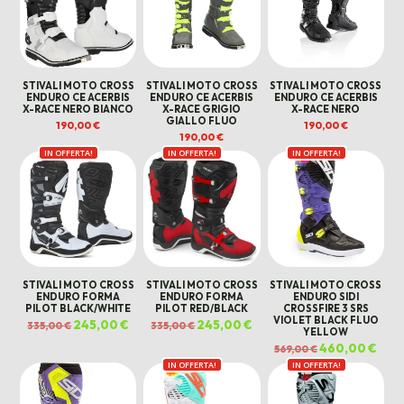
STIVALI MOTO CROSS
STIVALI MOTO CROSS
STIVALI MOTO CROSS
ENDURO CE ACERBIS
ENDURO CE ACERBIS
ENDURO CE ACERBIS
X-RACE NERO BIANCO
X-RACE GRIGIO
X-RACE NERO
GIALLO FLUO
190,00
€
190,00
€
190,00
€
IN OFFERTA!
IN OFFERTA!
IN OFFERTA!
STIVALI MOTO CROSS
STIVALI MOTO CROSS
STIVALI MOTO CROSS
ENDURO FORMA
ENDURO FORMA
ENDURO SIDI
PILOT BLACK/WHITE
PILOT RED/BLACK
CROSSFIRE 3 SRS
VIOLET BLACK FLUO
Il
245,00
€
Il
Il
245,00
€
Il
335,00
€
335,00
€
YELLOW
prezzo
prezzo
prezzo
prezzo
originale
attuale
originale
attuale
Il
460,00
€
Il
569,00
€
era:
è:
era:
è:
prezzo
prez
335,00 €.
245,00 €.
335,00 €.
245,00 €.
IN OFFERTA!
IN OFFERTA!
originale
attua
era:
è:
569,00 €.
460,0