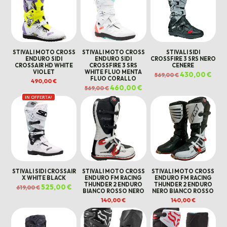
STIVALI MOTO CROSS
STIVALI MOTO CROSS
STIVALI SIDI
ENDURO SIDI
ENDURO SIDI
CROSSFIRE 3 SRS NERO
CROSSAIR HD WHITE
CROSSFIRE 3 SRS
CENERE
VIOLET
WHITE FLUO MENTA
Il
430,00
€
Il
569,00
€
FLUO CORALLO
prezzo
prez
490,00
€
originale
attua
Il
460,00
€
Il
569,00
€
era:
è:
prezzo
prezzo
569,00 €.
430,0
IN OFFERTA!
originale
attuale
era:
è:
569,00 €.
460,00 €.
STIVALI SIDI CROSSAIR
STIVALI MOTO CROSS
STIVALI MOTO CROSS
X WHITE BLACK
ENDURO FM RACING
ENDURO FM RACING
THUNDER 2 ENDURO
THUNDER 2 ENDURO
Il
525,00
€
Il
619,00
€
BIANCO ROSSO NERO
NERO BIANCO ROSSO
prezzo
prezzo
originale
attuale
140,00
€
140,00
€
era:
è:
619,00 €.
525,00 €.