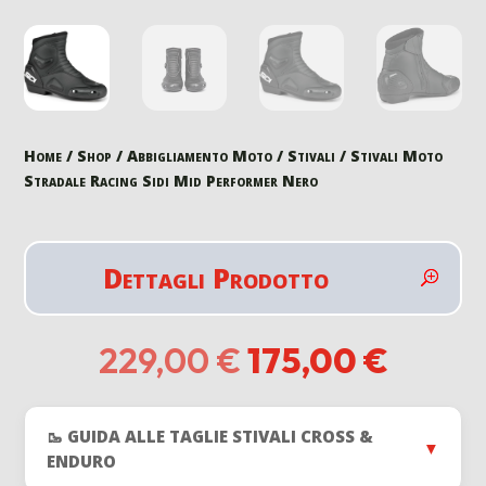
Home
/
Shop
/
Abbigliamento Moto
/
Stivali
/ Stivali Moto
Stradale Racing Sidi Mid Performer Nero
Dettagli Prodotto
Il
Il
229,00
€
175,00
€
prezzo
prezz
originale
attual
era:
è:
🥾 GUIDA ALLE TAGLIE STIVALI CROSS &
229,00 €.
175,00
▼
ENDURO