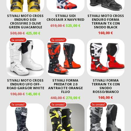
STIVALI MOTO CROSS
STIVALI SIDI
STIVALI MOTO CROSS
ENDURO SIDI
CROSSAIR X NAVY/RED
ENDURO FORMA
CROSSFIRE 3 OLIVE
TERRAIN TX CON
IL
IL
619,00
€
525,00
€
GREEN GUACAMOLE
SNODO BLACK
PREZZO
PREZZO
IL
IL
160,00
€
509,00
€
425,00
€
ORIGINALE
ATTUALE
PREZZO
PREZZO
In offerta!
In offerta!
ERA:
È:
ORIGINALE
ATTUALE
619,00 €.
525,00 €.
ERA:
È:
509,00 €.
425,00 €.
STIVALI MOTO CROSS
STIVALI FORMA
STIVALI FORMA
ENDURO UFO OFF-
PREDATOR 2.0
TERRAIN TX CON
ROAD GARGOR WHITE
ANTRACITE ORANGE
SNODO
FLUO
ROSSO/BIANCO
IL
IL
190,00
€
145,00
€
IL
IL
160,00
€
440,00
€
270,00
€
PREZZO
PREZZO
PREZZO
PREZZO
ORIGINALE
ATTUALE
In offerta!
In offerta!
In offerta!
ORIGINALE
ATTUALE
ERA:
È:
ERA:
È:
190,00 €.
145,00 €.
440,00 €.
270,00 €.