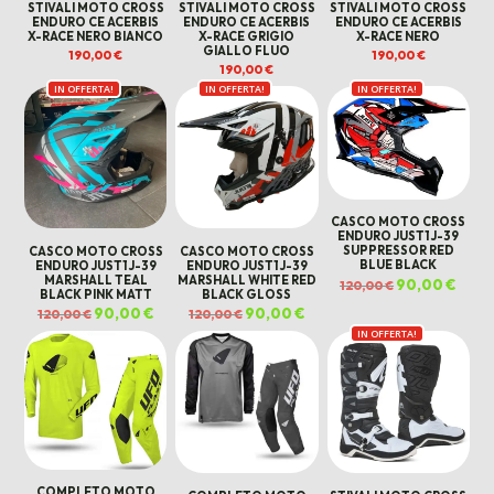
STIVALI MOTO CROSS
STIVALI MOTO CROSS
STIVALI MOTO CROSS
ENDURO CE ACERBIS
ENDURO CE ACERBIS
ENDURO CE ACERBIS
X-RACE NERO BIANCO
X-RACE GRIGIO
X-RACE NERO
GIALLO FLUO
190,00
€
190,00
€
190,00
€
IN OFFERTA!
IN OFFERTA!
IN OFFERTA!
CASCO MOTO CROSS
ENDURO JUST1 J-39
SUPPRESSOR RED
CASCO MOTO CROSS
CASCO MOTO CROSS
BLUE BLACK
ENDURO JUST1 J-39
ENDURO JUST1 J-39
MARSHALL TEAL
MARSHALL WHITE RED
Il
90,00
€
Il
120,00
€
prezzo
prezz
BLACK PINK MATT
BLACK GLOSS
originale
attua
Il
90,00
€
Il
Il
90,00
€
Il
120,00
€
120,00
€
era:
è:
prezzo
prezzo
prezzo
prezzo
120,00 €.
90,00
originale
attuale
originale
attuale
IN OFFERTA!
era:
è:
era:
è:
120,00 €.
90,00 €.
120,00 €.
90,00 €.
COMPLETO MOTO