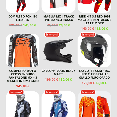
COMPLETO FOX 180
MAGLIA MX J-TRACK
RIDE KIT 3.5 RED 2024
LEED RED
FIVE BIANCO ROSSO
MAGLIA E PANTALONE
LEATT MOTO
IL
IL
IL
IL
195,00
€
145,00
€
40,00
€
20,00
€
IL
IL
140,00
€
115,00
€
PREZZO
PREZZO
PREZZO
PREZZO
PREZZO
PREZ
ORIGINALE
ATTUALE
ORIGINALE
ATTUALE
In offerta!
In offerta!
ORIGINALE
ATTU
ERA:
È:
ERA:
È:
ERA:
È:
195,00 €.
145,00 €.
40,00 €.
20,00 €.
140,00 €.
115,00
COMPLETO MOTO
CASCO V1 SOLID BLACK
CASCO JET CGM 126G
CROSS ENDURO
MATT
IPER CITY GRAFITE
PANTALONE MX + 3
GIALLO FLUO OPACO
IL
IL
199,00
€
150,00
€
MAGLIE IN OMAGGIO
IL
IL
120,00
€
60,00
€
PREZZO
PREZZO
145,00
€
PREZZO
PREZ
ORIGINALE
ATTUALE
ORIGINALE
ATTU
In offerta!
In offerta!
In offerta!
ERA:
È:
ERA:
È:
199,00 €.
150,00 €.
120,00 €.
60,00 