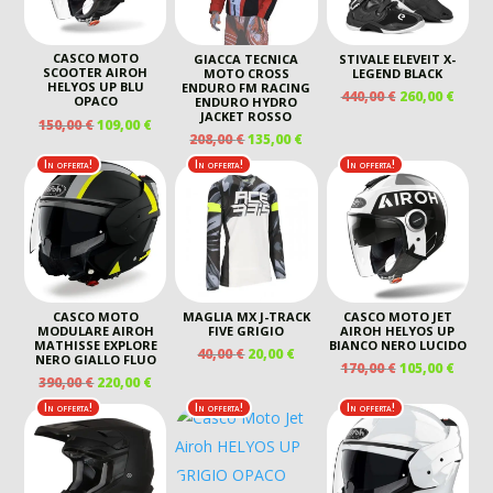
CASCO MOTO
GIACCA TECNICA
STIVALE ELEVEIT X-
SCOOTER AIROH
MOTO CROSS
LEGEND BLACK
HELYOS UP BLU
ENDURO FM RACING
IL
IL
440,00
€
260,00
€
OPACO
ENDURO HYDRO
PREZZO
PREZ
JACKET ROSSO
IL
IL
150,00
€
109,00
€
ORIGINALE
ATTU
IL
IL
208,00
€
135,00
€
PREZZO
PREZZO
ERA:
È:
PREZZO
PREZZO
ORIGINALE
ATTUALE
In offerta!
In offerta!
In offerta!
440,00 €.
260,00
ORIGINALE
ATTUALE
ERA:
È:
ERA:
È:
150,00 €.
109,00 €.
208,00 €.
135,00 €.
CASCO MOTO
MAGLIA MX J-TRACK
CASCO MOTO JET
MODULARE AIROH
FIVE GRIGIO
AIROH HELYOS UP
MATHISSE EXPLORE
BIANCO NERO LUCIDO
IL
IL
40,00
€
20,00
€
NERO GIALLO FLUO
IL
IL
170,00
€
105,00
€
PREZZO
PREZZO
IL
IL
390,00
€
220,00
€
PREZZO
PREZ
ORIGINALE
ATTUALE
PREZZO
PREZZO
ORIGINALE
ATTU
In offerta!
In offerta!
In offerta!
ERA:
È:
ORIGINALE
ATTUALE
ERA:
È:
40,00 €.
20,00 €.
ERA:
È:
170,00 €.
105,00
390,00 €.
220,00 €.