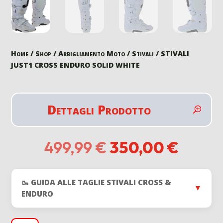
Home
/
Shop
/
Abbigliamento Moto
/
Stivali
/ STIVALI
JUST1 CROSS ENDURO SOLID WHITE
Dettagli Prodotto
Il
Il
499,99
€
350,00
€
prezzo
prezz
originale
attual
era:
è:
🥾 GUIDA ALLE TAGLIE STIVALI CROSS &
499,99 €.
350,0
▼
ENDURO