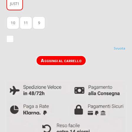
JUST1
10
11
9
Svuota
Aggiungi al carrello