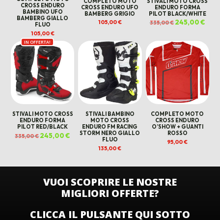
COMPLETO MOTO
STIVALI MOTO CROSS
CROSS ENDURO
CROSS ENDURO UFO
ENDURO FORMA
BAMBINO UFO
BAMBERG GRIGIO
PILOT BLACK/WHITE
BAMBERG GIALLO
Il
245,00
€
Il
105,00
€
335,00
€
FLUO
prezzo
prez
originale
attua
105,00
€
era:
è:
335,00 €.
245,0
IN OFFERTA!
STIVALI MOTO CROSS
STIVALI BAMBINO
COMPLETO MOTO
ENDURO FORMA
MOTO CROSS
CROSS ENDURO
PILOT RED/BLACK
ENDURO FM RACING
O’SHOW + GUANTI
STORM NERO GIALLO
ROSSO
Il
245,00
€
Il
335,00
€
FLUO
prezzo
prezzo
95,00
€
originale
attuale
135,00
€
era:
è:
335,00 €.
245,00 €.
VUOI SCOPRIRE LE NOSTRE
MIGLIORI OFFERTE?
CLICCA IL PULSANTE QUI SOTTO