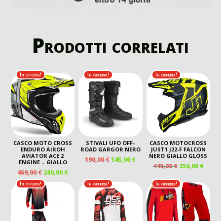
Prodotti correlati
In offerta!
In offerta!
In offerta!
CASCO MOTO CROSS
STIVALI UFO OFF-
CASCO MOTOCROSS
ENDURO AIROH
ROAD GARGOR NERO
JUST1 J22-F FALCON
AVIATOR ACE 2
NERO GIALLO GLOSS
IL
IL
190,00
€
145,00
€
ENGINE – GIALLO
IL
IL
449,00
€
250,00
€
PREZZO
PREZZO
IL
IL
469,00
€
280,00
€
PREZZO
PREZ
ORIGINALE
ATTUALE
PREZZO
PREZZO
ORIGINALE
ATTU
In offerta!
In offerta!
In offerta!
ERA:
È:
ORIGINALE
ATTUALE
ERA:
È:
190,00 €.
145,00 €.
ERA:
È:
449,00 €.
250,00
469,00 €.
280,00 €.