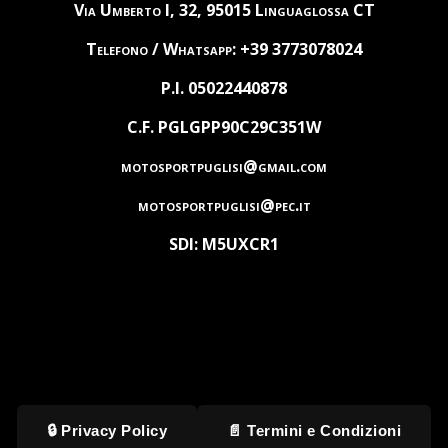
Via Umberto I, 32, 95015 Linguaglossa CT
Telefono / Whatsapp: +39 3773078024
P.I. 05022440878
C.F. PGLGPP90C29C351W
motosportpuglisi@gmail.com
motosportpuglisi@pec.it
SDI: M5UXCR1
🔒 Privacy Policy
📄 Termini e Condizioni