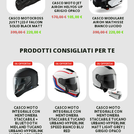
CASCO MOTO JET
AIROH HELYOS UP
GRIGIO OPACO
IL
IL
170,00
€
105,00
€
CASCO MOTOCROSS
CASCO MODULARE
PREZZO
PREZZO
JUST1 J22-F FALCON
AIROH MATHISSE
SOLID BLACK MATT
BIANCO LUCIDO
ORIGINALE
ATTUALE
IL
IL
IL
IL
399,00
€
220,00
€
390,00
€
220,00
€
ERA:
È:
PREZZO
PREZZO
PREZZO
PREZ
170,00 €.
105,00 €.
ORIGINALE
ATTUALE
ORIGINALE
ATTU
ERA:
È:
ERA:
È:
PRODOTTI CONSIGLIATI PER TE
399,00 €.
220,00 €.
390,00 €.
220,00
IN OFFERTA!
IN OFFERTA!
IN OFFERTA!
CASCO MOTO
CASCO MOTO
CASCO MOTO
INTEGRALE CON
INTEGRALE CON
INTEGRALE CON
MENTONIERA
MENTONIERA
MENTONIERA
STACCABILE +
STACCABILE TUCANO
STACCABILE TUCANO
BLUETOOTH
URBANO HYPERLINK
URBANO HYPERLINK
MIDLAND TUCANO
SPEED BIANCO BLU
MATT LIGHT GREY |
URBANO HYPERLINK
RED
GRIGIO OPACO