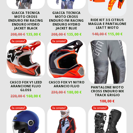
GIACCA TECNICA
GIACCA TECNICA
MOTO CROSS
MOTO CROSS
RIDE KIT 3.5 CITRUS
ENDURO FM RACING
ENDURO FM RACING
MAGLIA E PANTALONE
ENDURO HYDRO
ENDURO HYDRO
LEATT MOTO
JACKET BLACK
JACKET BLUE
IL
IL
IL
IL
IL
IL
140,00
€
115,00
€
208,00
€
135,00
€
208,00
€
135,00
€
PREZZO
PREZ
PREZZO
PREZZO
PREZZO
PREZZO
In offerta!
In offerta!
ORIGINALE
ATTU
ORIGINALE
ATTUALE
ORIGINALE
ATTUALE
ERA:
È:
ERA:
È:
ERA:
È:
140,00 €.
115,00
208,00 €.
135,00 €.
208,00 €.
135,00 €.
CASCO FOX V1 LEED
CASCO FOX V1 NITRO
ARANCIONE FLUO
ARANCIO FLUO
PANTALONE MOTO
GLOSS
CROSS ENDURO MX
IL
IL
230,00
€
180,00
€
TRACK GRIGIO
IL
IL
220,00
€
160,00
€
PREZZO
PREZZO
PREZZO
PREZZO
100,00
€
ORIGINALE
ATTUALE
ORIGINALE
ATTUALE
ERA:
È:
In offerta!
In offerta!
In offerta!
ERA:
È:
230,00 €.
180,00 €.
220,00 €.
160,00 €.