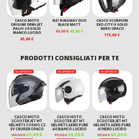
CASCO MOTO
NZI RINGWAY DUO
CASCO SCORPION
ORIGINE DEMI-JET
BLACK MATT
EXO-CITY II SOLID
PALIO 2.0 SOLID
NERO OPACO
IL
IL
60,00
€
45,00
€
BIANCO LUCIDO
115,00
€
PREZZO
PREZZO
85,00
€
ORIGINALE
ATTUALE
ERA:
È:
60,00 €.
45,00 €.
PRODOTTI CONSIGLIATI PER TE
IN OFFERTA!
IN OFFERTA!
IN OFFERTA!
CASCO MOTO
CASCO MOTO
CASCO MOTO
SCOOTER JET MT
SCOOTER JET MT
SCOOTER JET MT
HELMETS COSMO C2
HELMETS AERIS PURE
HELMETS AERIS PURE
SV CRUISER OPACO
A0 BIANCO LUCIDO
A1 NERO LUCIDO
Il
69,00
€
Il
Il
45,00
€
Il
Il
45,00
€
Il
159,00
€
99,00
€
99,00
€
prezzo
prezzo
prezzo
prezzo
prezzo
prezz