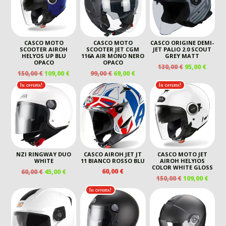
CASCO MOTO
CASCO MOTO
CASCO ORIGINE DEMI-
SCOOTER AIROH
SCOOTER JET CGM
JET PALIO 2.0 SCOUT
HELYOS UP BLU
116A AIR MONO NERO
GREY MATT
OPACO
OPACO
IL
IL
130,00
€
95,00
€
IL
IL
IL
IL
150,00
€
109,00
€
99,00
€
69,00
€
PREZZO
PREZ
PREZZO
PREZZO
PREZZO
PREZZO
ORIGINALE
ATTU
In offerta!
In offerta!
ORIGINALE
ATTUALE
ORIGINALE
ATTUALE
ERA:
È:
ERA:
È:
ERA:
È:
130,00 €.
95,00 
150,00 €.
109,00 €.
99,00 €.
69,00 €.
NZI RINGWAY DUO
CASCO AIROH JET JT
CASCO MOTO JET
WHITE
11 BIANCO ROSSO BLU
AIROH HELYIOS
COLOR WHITE GLOSS
IL
IL
60,00
€
60,00
€
45,00
€
IL
IL
150,00
€
109,00
€
PREZZO
PREZZO
PREZZO
PREZ
ORIGINALE
ATTUALE
In offerta!
ORIGINALE
ATTU
ERA:
È:
ERA:
È:
60,00 €.
45,00 €.
150,00 €.
109,00