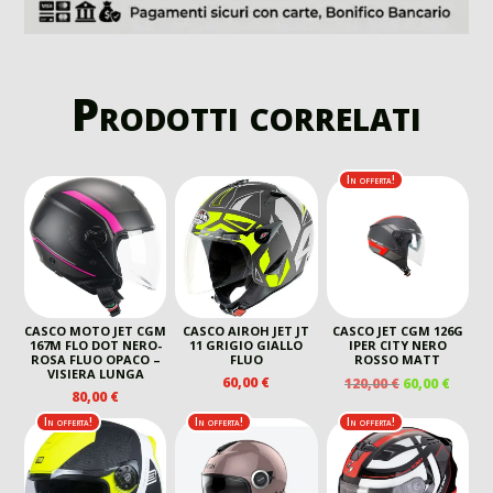
Prodotti correlati
In offerta!
CASCO MOTO JET CGM
CASCO AIROH JET JT
CASCO JET CGM 126G
167M FLO DOT NERO-
11 GRIGIO GIALLO
IPER CITY NERO
ROSA FLUO OPACO –
FLUO
ROSSO MATT
VISIERA LUNGA
IL
IL
60,00
€
120,00
€
60,00
€
80,00
€
PREZZO
PREZ
ORIGINALE
ATTU
In offerta!
In offerta!
In offerta!
ERA:
È:
120,00 €.
60,00 