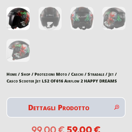
Home
/
Shop
/
Protezioni Moto
/
Caschi
/
Stradale
/
Jet
/
Casco Scooter Jet LS2 OF616 Airflow 2 HAPPY DREAMS
Dettagli Prodotto
Il
Il
99,00
€
59,00
€