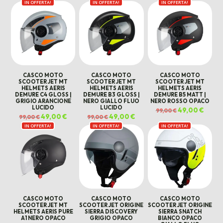
IN OFFERTA!
originale
attuale
IN OFFERTA!
originale
attuale
IN OFFERTA!
originale
attual
era:
è:
era:
è:
era:
è:
159,00 €.
69,00 €.
99,00 €.
45,00 €.
99,00 €.
45,00 
CASCO MOTO
CASCO MOTO
CASCO MOTO
SCOOTER JET MT
SCOOTER JET MT
SCOOTER JET MT
HELMETS AERIS
HELMETS AERIS
HELMETS AERIS
DEMURE C4 GLOSS |
DEMURE B3 GLOSS |
DEMURE B5 MATT |
GRIGIO ARANCIONE
NERO GIALLO FLUO
NERO ROSSO OPACO
LUCIDO
LUCIDO
Il
49,00
€
Il
99,00
€
prezzo
prezz
Il
49,00
€
Il
Il
49,00
€
Il
99,00
€
99,00
€
originale
attual
prezzo
prezzo
prezzo
prezzo
era:
è:
IN OFFERTA!
originale
attuale
IN OFFERTA!
originale
attuale
IN OFFERTA!
99,00 €.
49,00 
era:
è:
era:
è:
99,00 €.
49,00 €.
99,00 €.
49,00 €.
CASCO MOTO
CASCO MOTO
CASCO MOTO
SCOOTER JET MT
SCOOTER JET ORIGINE
SCOOTER JET ORIGINE
HELMETS AERIS PURE
SIERRA DISCOVERY
SIERRA SNATCH
A1 NERO OPACO
GRIGIO OPACO
BIANCO OPACO