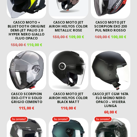
CASCO MOTO +
CASCO MOTO JET
CASCO MOTO JET
BLUETOOTH ORIGINE
AIROH HELYOS COLOR
SCORPION EXO 230
DEMI-JET PALIO 2.0
METALLIC ROSE
PUL NERO ROSSO
HYPER NERO GIALLO
IL
IL
IL
IL
150,00
€
109,00
€
169,00
€
100,00
€
FLUO OPACO
PREZZO
PREZZO
PREZZO
PREZ
IL
IL
150,00
€
110,00
€
ORIGINALE
ATTUALE
ORIGINALE
ATTU
PREZZO
PREZZO
ERA:
È:
ERA:
È:
ORIGINALE
ATTUALE
150,00 €.
109,00 €.
169,00 €.
100,00
ERA:
È:
150,00 €.
110,00 €.
CASCO SCORPION
CASCO MOTO JET
CASCO JET CGM 167A
EXO-CITY II SOLID
AIROH HELYOS COLOR
FLO MONO NERO
GRIGIO CEMENTO
BLACK MATT
OPACO – VISIERA
LUNGA
115,00
€
110,00
€
60,00
€
In offerta!
In offerta!
In offerta!