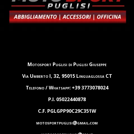
Motosport Puglisi di Puglisi Giuseppe
Via Umberto I, 32, 95015 Linguaglossa CT
Telefono / Whatsapp: +39 3773078024
P.I. 05022440878
C.F. PGLGPP90C29C351W
motosportpuglisi@gmail.com