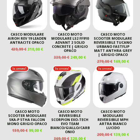
ERA:
È:
299,00 €.
210,00 €.
CASCO MODULARE
CASCO MOTO
CASCO MOTO
AIROH REV 19 LEADEN
MODULARE LS2 FF910
SCOOTER MODULARE
ANTRACITE OPACO
ADVANT 2 SOLID
REVERSIBILE TUCANO
CONCRETE | GRIGIO
URBANO FASTFLIP
IL
IL
439,99
€
310,00
€
OPACO
MATT ANTHRA GREY
PREZZO
PREZZO
| GRIGIO OPACO
IL
IL
339,00
€
249,00
€
ORIGINALE
ATTUALE
IL
IL
279,00
€
169,00
€
PREZZO
PREZZO
ERA:
È:
PREZZO
PREZ
ORIGINALE
ATTUALE
In offerta!
In offerta!
In offerta!
439,99 €.
310,00 €.
ORIGINALE
ATTU
ERA:
È:
ERA:
È:
339,00 €.
249,00 €.
279,00 €.
169,00
CASCO MOTO
CASCO MOTO
CASCO MOTO
SCOOTER MODULARE
REVERSIBILE
MODULARE
SKA-P 5THA FALCON
SCORPION EXO-TECH
REVERSIBILE MPH
MONO GRIGIO OPACO
EVO TEAM
ARTRA BIANCO
BIANCO/GIALLO/CARB
LUCIDO
IL
IL
159,00
€
99,00
€
ONIO
IL
IL
209,00
€
139,00
€
PREZZO
PREZZO
IL
IL
369,00
€
320,00
€
PREZZO
PREZ