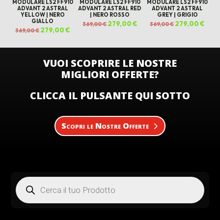
MODULARE LS2 FF910
MODULARE LS2 FF910
MODULARE LS2 FF910
ADVANT 2 ASTRAL
ADVANT 2 ASTRAL RED
ADVANT 2 ASTRAL
YELLOW | NERO
| NERO ROSSO
GREY | GRIGIO
GIALLO
Il
279,00
€
Il
Il
279,00
€
Il
369,00
€
369,00
€
prezzo
prezzo
prezzo
prez
Il
279,00
€
Il
369,00
€
originale
attuale
originale
attua
prezzo
prezzo
era:
è:
era:
è:
originale
attuale
369,00 €.
279,00 €.
369,00 €.
279,0
era:
è:
369,00 €.
279,00 €.
VUOI SCOPRIRE LE NOSTRE
MIGLIORI OFFERTE?
CLICCA IL PULSANTE QUI SOTTO
Scopri le Nostre Offerte
Products
search