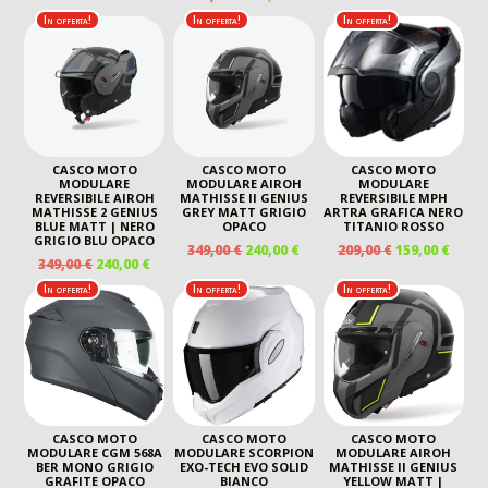
ORIGINALE
ATTUALE
PREZZO
PREZZO
ORIGINALE
ATTU
In offerta!
In offerta!
In offerta!
ERA:
È:
ORIGINALE
ATTUALE
ERA:
È:
159,00 €.
99,00 €.
ERA:
È:
209,00 €.
139,00
369,00 €.
320,00 €.
CASCO MOTO
CASCO MOTO
CASCO MOTO
MODULARE
MODULARE AIROH
MODULARE
REVERSIBILE AIROH
MATHISSE II GENIUS
REVERSIBILE MPH
MATHISSE 2 GENIUS
GREY MATT GRIGIO
ARTRA GRAFICA NERO
BLUE MATT | NERO
OPACO
TITANIO ROSSO
GRIGIO BLU OPACO
IL
IL
IL
IL
349,00
€
240,00
€
209,00
€
159,00
€
IL
IL
349,00
€
240,00
€
PREZZO
PREZZO
PREZZO
PREZ
PREZZO
PREZZO
ORIGINALE
ATTUALE
ORIGINALE
ATTU
In offerta!
In offerta!
In offerta!
ORIGINALE
ATTUALE
ERA:
È:
ERA:
È:
ERA:
È:
349,00 €.
240,00 €.
209,00 €.
159,00
349,00 €.
240,00 €.
CASCO MOTO
CASCO MOTO
CASCO MOTO
MODULARE CGM 568A
MODULARE SCORPION
MODULARE AIROH
BER MONO GRIGIO
EXO-TECH EVO SOLID
MATHISSE II GENIUS
GRAFITE OPACO
BIANCO
YELLOW MATT |