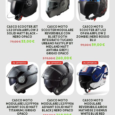
CASCO SCOOTER JET
CASCO MOTO
CASCO MOTO
LS2 OF616 AIRFLOW 2
SCOOTER MODULARE
SCOOTER JET LS2
SOLID MATT BLACK –
REVERSIBILE CON
OF616 AIRFLOW 2
NERO OPACO
BLUETOOTH
ZOMBIE | NERO ROSSO
INTEGRATO TUCANO
BLU
Il
53,00
€
Il
79,00
€
URBANO FASTFLIP BY
prezzo
prezzo
Il
59,00
€
Il
99,00
€
originale
attuale
MIDLAND MATT
prezzo
prezz
era:
è:
originale
attual
ANTHRA GREY |
79,00 €.
53,00 €.
era:
è:
GRIGIO OPACO
99,00 €.
59,00 €
Il
260,00
€
Il
379,00
€
prezzo
prezzo
IN OFFERTA!
IN OFFERTA!
originale
attuale
IN OFFERTA!
era:
è:
379,00 €.
260,00 €.
CASCO MOTO
CASCO MOTO
CASCO MOTO
MODULARE LS2 FF906
MODULARE LS2 FF906
MODULARE
ADVANT SOLID MATT
ADVANT SOLID MATT
REVERSIBILE AIROH
TITANIUM | GRIGIO
BLACK | NERO OPACO
MATHISSE 2 GENIUS
OPACO
WHITE BLUE RED
Il
249,00
€
Il