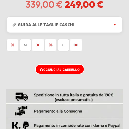
Il
Il
339,00
€
249,00
€
prezzo
prezz
originale
attual
era:
è:
📏 GUIDA ALLE TAGLIE CASCHI
▼
339,00 €.
249,0
L
M
S
XS
XL
XXL
Aggiungi al carrello