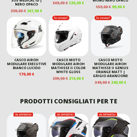
SOS MEDICAL ID |
MONO NERO OPACO
IL
IL
369,00
€
320,00
€
NERO OPACO
IL
IL
159,00
€
99,00
€
PREZZO
PREZZO
IL
IL
309,00
€
267,00
€
PREZZO
PREZ
ORIGINALE
ATTUALE
PREZZO
PREZZO
ORIGINALE
ATTU
In offerta!
In offerta!
ERA:
È:
ORIGINALE
ATTUALE
ERA:
È:
369,00 €.
320,00 €.
ERA:
È:
159,00 €.
99,00 
309,00 €.
267,00 €.
CASCO AIROH
CASCO MOTO
CASCO MOTO
MODULARE EXECUTIVE
MODULARE AIROH
MODULARE AIROH
BIANCO LUCIDO
MATHISSE II COLOR
MATHISSE II GENIUS
WHITE GLOSS
ORANGE MATT |
170,00
€
GRIGIO ARANCIONE
IL
IL
299,00
€
210,00
€
IL
IL
349,00
€
240,00
€
PREZZO
PREZZO
PREZZO
PREZ
ORIGINALE
ATTUALE
ORIGINALE
ATTU
ERA:
È:
ERA:
È:
PRODOTTI CONSIGLIATI PER TE
299,00 €.
210,00 €.
349,00 €.
240,00
IN OFFERTA!
IN OFFERTA!
IN OFFERTA!