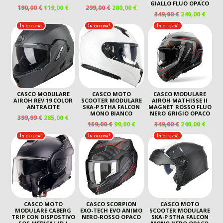
GIALLO FLUO OPACO
IL
IL
IL
IL
190,00
€
119,00
€
299,00
€
280,00
€
IL
IL
349,00
€
240,00
€
PREZZO
PREZZO
PREZZO
PREZZO
PREZZO
PREZ
ORIGINALE
ATTUALE
ORIGINALE
ATTUALE
In offerta!
In offerta!
In offerta!
ORIGINALE
ATTU
ERA:
È:
ERA:
È:
ERA:
È:
190,00 €.
119,00 €.
299,00 €.
280,00 €.
349,00 €.
240,00
CASCO MODULARE
CASCO MOTO
CASCO MODULARE
AIROH REV 19 COLOR
SCOOTER MODULARE
AIROH MATHISSE II
ANTRACITE
SKA-P 5THA FALCON
MAGNET ROSSO FLUO
MONO BIANCO
NERO GRIGIO OPACO
IL
IL
399,99
€
285,00
€
IL
IL
IL
IL
159,00
€
99,00
€
349,00
€
240,00
€
PREZZO
PREZZO
PREZZO
PREZZO
PREZZO
PREZ
ORIGINALE
ATTUALE
In offerta!
In offerta!
In offerta!
ORIGINALE
ATTUALE
ORIGINALE
ATTU
ERA:
È:
ERA:
È:
ERA:
È:
399,99 €.
285,00 €.
159,00 €.
99,00 €.
349,00 €.
240,00
CASCO MOTO
CASCO SCORPION
CASCO MOTO
MODULARE CABERG
EXO-TECH EVO ANIMO
SCOOTER MODULARE
TRIP CON DISPOSTIVO
NERO-ROSSO OPACO
SKA-P 5THA FALCON