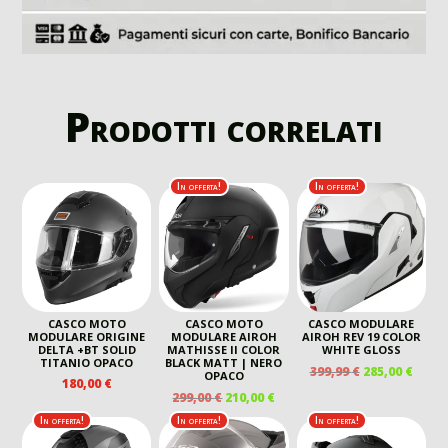
Prodotti correlati
In offerta!
In offerta!
CASCO MOTO
CASCO MOTO
CASCO MODULARE
MODULARE ORIGINE
MODULARE AIROH
AIROH REV 19 COLOR
DELTA +BT SOLID
MATHISSE II COLOR
WHITE GLOSS
TITANIO OPACO
BLACK MATT | NERO
IL
IL
399,99
€
285,00
€
OPACO
180,00
€
PREZZO
PREZ
IL
IL
299,00
€
210,00
€
ORIGINALE
ATTU
PREZZO
PREZZO
In offerta!
In offerta!
In offerta!
ERA:
È:
ORIGINALE
ATTUALE
399,99 €.
285,00