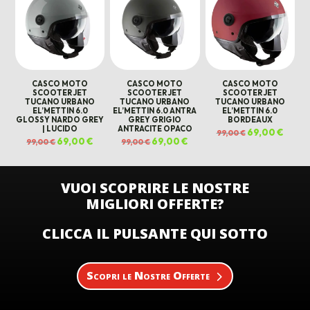
CASCO MOTO
CASCO MOTO
CASCO MOTO
SCOOTER JET
SCOOTER JET
SCOOTER JET
TUCANO URBANO
TUCANO URBANO
TUCANO URBANO
EL’METTIN 6.0
EL’METTIN 6.0 ANTRA
EL’METTIN 6.0
GLOSSY NARDO GREY
GREY GRIGIO
BORDEAUX
| LUCIDO
ANTRACITE OPACO
Il
69,00
€
Il
99,00
€
prezzo
prezz
Il
69,00
€
Il
Il
69,00
€
Il
99,00
€
99,00
€
originale
attual
prezzo
prezzo
prezzo
prezzo
era:
è:
originale
attuale
originale
attuale
99,00 €.
69,00 
era:
è:
era:
è:
99,00 €.
69,00 €.
99,00 €.
69,00 €.
VUOI SCOPRIRE LE NOSTRE
MIGLIORI OFFERTE?
CLICCA IL PULSANTE QUI SOTTO
Scopri le Nostre Offerte