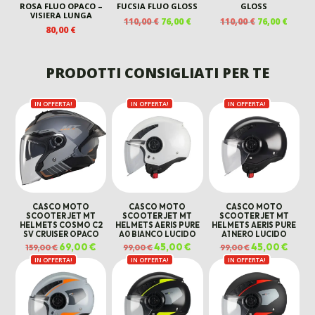
ROSA FLUO OPACO –
FUCSIA FLUO GLOSS
GLOSS
VISIERA LUNGA
IL
IL
IL
IL
110,00
€
76,00
€
110,00
€
76,00
€
80,00
€
PREZZO
PREZZO
PREZZO
PREZ
ORIGINALE
ATTUALE
ORIGINALE
ATTU
ERA:
È:
ERA:
È:
PRODOTTI CONSIGLIATI PER TE
110,00 €.
76,00 €.
110,00 €.
76,00 
IN OFFERTA!
IN OFFERTA!
IN OFFERTA!
CASCO MOTO
CASCO MOTO
CASCO MOTO
SCOOTER JET MT
SCOOTER JET MT
SCOOTER JET MT
HELMETS COSMO C2
HELMETS AERIS PURE
HELMETS AERIS PURE
SV CRUISER OPACO
A0 BIANCO LUCIDO
A1 NERO LUCIDO
Il
69,00
€
Il
Il
45,00
€
Il
Il
45,00
€
Il
159,00
€
99,00
€
99,00
€
prezzo
prezzo
prezzo
prezzo
prezzo
prezz
IN OFFERTA!
originale
attuale
IN OFFERTA!
originale
attuale
IN OFFERTA!
originale
attual
era:
è:
era:
è:
era:
è:
159,00 €.
69,00 €.
99,00 €.
45,00 €.
99,00 €.
45,00 