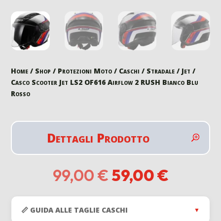
Home
/
Shop
/
Protezioni Moto
/
Caschi
/
Stradale
/
Jet
/
Casco Scooter Jet LS2 OF616 Airflow 2 RUSH Bianco Blu
Rosso
Dettagli Prodotto
Il
Il
99,00
€
59,00
€
prezzo
prezzo
originale
attuale
era:
è:
📏 GUIDA ALLE TAGLIE CASCHI
▼
99,00 €.
59,00 €