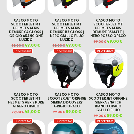
CASCO MOTO
CASCO MOTO
CASCO MOTO
SCOOTER JET MT
SCOOTER JET MT
SCOOTER JET MT
HELMETS AERIS
HELMETS AERIS
HELMETS AERIS
DEMURE C4 GLOSS |
DEMURE B3 GLOSS |
DEMURE B5 MATT |
GRIGIO ARANCIONE
NERO GIALLO FLUO
NERO ROSSO OPACO
LUCIDO
LUCIDO
Il
49,00
€
Il
99,00
€
prezzo
prezz
Il
49,00
€
Il
Il
49,00
€
Il
99,00
€
99,00
€
originale
attual
prezzo
prezzo
prezzo
prezzo
era:
è:
IN OFFERTA!
originale
attuale
IN OFFERTA!
originale
attuale
IN OFFERTA!
99,00 €.
49,00 
era:
è:
era:
è:
99,00 €.
49,00 €.
99,00 €.
49,00 €.
CASCO MOTO
CASCO MOTO
CASCO MOTO
SCOOTER JET MT
SCOOTER JET ORIGINE
SCOOTER JET ORIGINE
HELMETS AERIS PURE
SIERRA DISCOVERY
SIERRA SNATCH
A1 NERO OPACO
GRIGIO OPACO
BIANCO OPACO
GIALLO FLUO
Il
45,00
€
Il
Il
59,00
€
Il
99,00
€
99,00
€
prezzo
prezzo
prezzo
prezzo
Il
59,00
€
Il
99,00
€
originale
attuale
originale
attuale
prezzo
prezz
era:
è:
era:
è:
IN OFFERTA!
IN OFFERTA!
IN OFFERTA!
originale
attual
99,00 €.
45,00 €.
99,00 €.
59,00 €.
era:
è:
99,00 €.
59,00 €