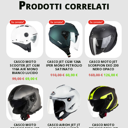
Prodotti correlati
In offerta!
In offerta!
In offerta!
CASCO MOTO
CASCO JET CGM 126A
CASCO MOTO JET
SCOOTER JET CGM
IPER MONO PETROLIO
SCORPION EXO 230
116A AIR MONO
SATINATO
NERO OPACO
BIANCO LUCIDO
IL
IL
IL
IL
110,00
€
60,00
€
169,00
€
126,00
€
IL
IL
99,00
€
69,00
€
PREZZO
PREZZO
PREZZO
PREZ
PREZZO
PREZZO
ORIGINALE
ATTUALE
ORIGINALE
ATTU
ORIGINALE
ATTUALE
ERA:
È:
ERA:
È:
ERA:
È:
110,00 €.
60,00 €.
169,00 €.
126,00
99,00 €.
69,00 €.
CASCO MOTO
CASCO AIROH JET JT
CASCO MOTO