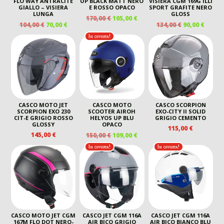
FLO WAY ANTRACITE
UP BLACK MATT NERO
VISIERA CGM 169G ILLI
GIALLO – VISIERA
E ROSSO OPACO
SPORT GRAFITE NERO
LUNGA
GLOSS
IL
IL
170,00
€
105,00
€
IL
IL
IL
IL
104,00
€
70,00
€
134,00
€
90,00
€
PREZZO
PREZZO
PREZZO
PREZZO
PREZZO
PREZ
ORIGINALE
ATTUALE
In offerta!
ORIGINALE
ATTUALE
ORIGINALE
ATTU
ERA:
È:
ERA:
È:
ERA:
È:
170,00 €.
105,00 €.
104,00 €.
70,00 €.
134,00 €.
90,00 
CASCO MOTO JET
CASCO MOTO
CASCO SCORPION
SCORPION EXO 230
SCOOTER AIROH
EXO-CITY II SOLID
CIT-E GRIGIO ROSSO
HELYOS UP BLU
GRIGIO CEMENTO
GLOSSY
OPACO
115,00
€
IL
IL
145,00
€
150,00
€
109,00
€
PREZZO
PREZZO
In offerta!
In offerta!
ORIGINALE
ATTUALE
ERA:
È:
150,00 €.
109,00 €.
CASCO MOTO JET CGM
CASCO JET CGM 116A
CASCO JET CGM 116A
167M FLO DOT NERO-
AIR BICO GRIGIO
AIR BICO BIANCO BLU