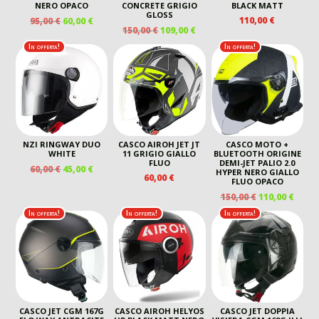
NERO OPACO
CONCRETE GRIGIO
BLACK MATT
GLOSS
IL
IL
110,00
€
95,00
€
60,00
€
IL
IL
150,00
€
109,00
€
PREZZO
PREZZO
PREZZO
PREZZO
ORIGINALE
ATTUALE
In offerta!
In offerta!
ORIGINALE
ATTUALE
ERA:
È:
ERA:
È:
95,00 €.
60,00 €.
150,00 €.
109,00 €.
NZI RINGWAY DUO
CASCO AIROH JET JT
CASCO MOTO +
WHITE
11 GRIGIO GIALLO
BLUETOOTH ORIGINE
FLUO
DEMI-JET PALIO 2.0
IL
IL
60,00
€
45,00
€
HYPER NERO GIALLO
60,00
€
PREZZO
PREZZO
FLUO OPACO
ORIGINALE
ATTUALE
IL
IL
150,00
€
110,00
€
ERA:
È:
PREZZO
PREZ
In offerta!
In offerta!
In offerta!
60,00 €.
45,00 €.
ORIGINALE
ATTU
ERA:
È:
150,00 €.
110,00
CASCO JET CGM 167G
CASCO AIROH HELYOS
CASCO JET DOPPIA