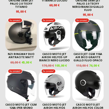
ORIGINE DEMI-JET
11 BIANCO LUCIDO
ORIGINE DEMI-JET
PALIO 2.0 TECHY
PALIO 2.0 TECHY
60,00
€
TITANIO
NERO/BIANCO/GIALLO
FLUO
95,00
€
95,00
€
In offerta!
In offerta!
In offerta!
NZI RINGWAY DUO
CASCO MOTO JET
CASCO JET CGM 116A
ANTRACITE MATT
AIROH HELYOS UP
AIR BICO GRAFITE
BIANCO NERO LUCIDO
GIALLO FLUO OPACO
IL
IL
60,00
€
45,00
€
IL
IL
IL
IL
170,00
€
105,00
€
110,00
€
76,00
€
PREZZO
PREZZO
PREZZO
PREZZO
PREZZO
PREZ
ORIGINALE
ATTUALE
In offerta!
In offerta!
ORIGINALE
ATTUALE
ORIGINALE
ATTU
ERA:
È:
ERA:
È:
ERA:
È:
60,00 €.
45,00 €.
170,00 €.
105,00 €.
110,00 €.
76,00 
CASCO MOTO JET CGM
CASCO MOTO JET
CASCO MOTO JET
126A IPER MONO
AIROH HELYIOS
AIROH HELYOS COLOR