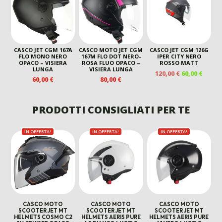
110,00 €.
60,00 €.
CASCO JET CGM 167A
CASCO MOTO JET CGM
CASCO JET CGM 126G
FLO MONO NERO
167M FLO DOT NERO-
IPER CITY NERO
OPACO – VISIERA
ROSA FLUO OPACO –
ROSSO MATT
LUNGA
VISIERA LUNGA
IL
IL
120,00
€
60,00
€
60,00
€
80,00
€
PREZZO
PREZ
ORIGINALE
ATTU
ERA:
È:
PRODOTTI CONSIGLIATI PER TE
120,00 €.
60,00 
IN OFFERTA!
IN OFFERTA!
IN OFFERTA!
CASCO MOTO
CASCO MOTO
CASCO MOTO
SCOOTER JET MT
SCOOTER JET MT
SCOOTER JET MT
HELMETS COSMO C2
HELMETS AERIS PURE
HELMETS AERIS PURE