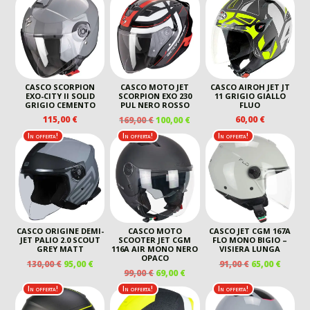
170,00 €.
105,00 €.
CASCO SCORPION
CASCO MOTO JET
CASCO AIROH JET JT
EXO-CITY II SOLID
SCORPION EXO 230
11 GRIGIO GIALLO
GRIGIO CEMENTO
PUL NERO ROSSO
FLUO
IL
IL
115,00
€
60,00
€
169,00
€
100,00
€
PREZZO
PREZZO
In offerta!
In offerta!
In offerta!
ORIGINALE
ATTUALE
ERA:
È:
169,00 €.
100,00 €.
CASCO ORIGINE DEMI-
CASCO MOTO
CASCO JET CGM 167A
JET PALIO 2.0 SCOUT
SCOOTER JET CGM
FLO MONO BIGIO –
GREY MATT
116A AIR MONO NERO
VISIERA LUNGA
OPACO
IL
IL
IL
IL
130,00
€
95,00
€
91,00
€
65,00
€
IL
IL
99,00
€
69,00
€
PREZZO
PREZZO
PREZZO
PREZZ
PREZZO
PREZZO
ORIGINALE
ATTUALE
ORIGINALE
ATTUA
In offerta!
In offerta!
In offerta!
ORIGINALE
ATTUALE
ERA:
È:
ERA:
È:
ERA:
È: