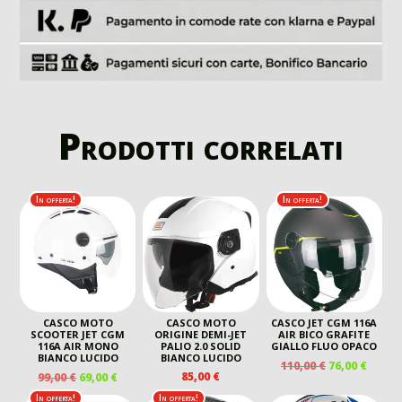
Prodotti correlati
In offerta!
In offerta!
CASCO MOTO
CASCO MOTO
CASCO JET CGM 116A
SCOOTER JET CGM
ORIGINE DEMI-JET
AIR BICO GRAFITE
116A AIR MONO
PALIO 2.0 SOLID
GIALLO FLUO OPACO
BIANCO LUCIDO
BIANCO LUCIDO
IL
IL
110,00
€
76,00
€
IL
IL
85,00
€
99,00
€
69,00
€
PREZZO
PREZ
PREZZO
PREZZO
ORIGINALE
ATTU
In offerta!
In offerta!