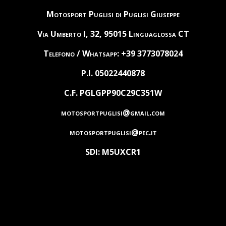
Motosport Puglisi di Puglisi Giuseppe
Via Umberto I, 32, 95015 Linguaglossa CT
Telefono / Whatsapp: +39 3773078024
P.I. 05022440878
C.F. PGLGPP90C29C351W
motosportpuglisi@gmail.com
motosportpuglisi@pec.it
SDI: M5UXCR1