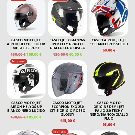
ORIGINALE
ATTUALE
ERA:
È:
ERA:
È:
110,00 €.
76,00 
99,00 €.
69,00 €.
CASCO MOTO JET
CASCO JET CGM 126G
CASCO AIROH JET JT
AIROH HELYOS COLOR
IPER CITY GRAFITE
11 BIANCO ROSSO BLU
METALLIC ROSE
GIALLO FLUO OPACO
60,00
€
IL
IL
IL
IL
150,00
€
109,00
€
120,00
€
60,00
€
PREZZO
PREZZO
PREZZO
PREZZO
In offerta!
ORIGINALE
ATTUALE
ORIGINALE
ATTUALE
ERA:
È:
ERA:
È:
150,00 €.
109,00 €.
120,00 €.
60,00 €.
CASCO MOTO JET
CASCO MOTO JET
CASCO MOTO
AIROH HELYOS UP
SCORPION EXO 230
ORIGINE DEMI-JET
BIANCO NERO LUCIDO
CIT-E GRIGIO ROSSO
PALIO 2.0 TECHY
GLOSSY
NERO/BIANCO/GIALLO
IL
IL
170,00
€
105,00
€
FLUO
145,00
€
PREZZO
PREZZO
95,00
€
ORIGINALE
ATTUALE
In offerta!
ERA:
È: