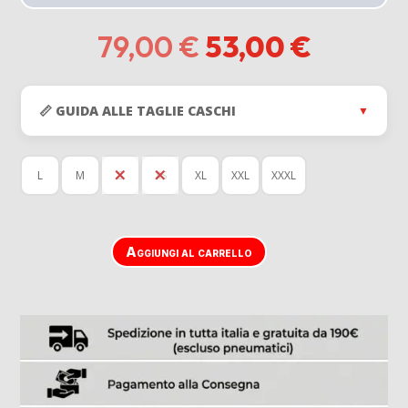
Il
Il
79,00
€
53,00
€
prezzo
prezzo
originale
attuale
era:
è:
📏 GUIDA ALLE TAGLIE CASCHI
▼
79,00 €.
53,00 €
L
M
S
XS
XL
XXL
XXXL
Aggiungi al carrello