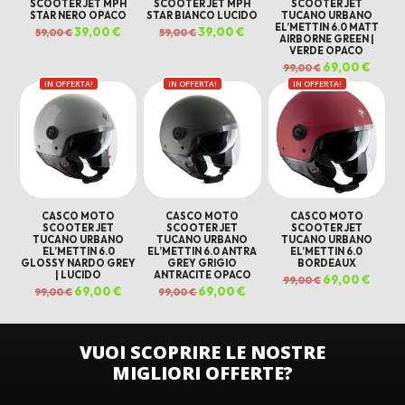
SCOOTER JET MPH
SCOOTER JET MPH
SCOOTER JET
STAR NERO OPACO
STAR BIANCO LUCIDO
TUCANO URBANO
EL’METTIN 6.0 MATT
Il
39,00
€
Il
Il
39,00
€
Il
59,00
€
59,00
€
AIRBORNE GREEN |
prezzo
prezzo
prezzo
prezzo
originale
attuale
originale
attuale
VERDE OPACO
era:
è:
era:
è:
Il
69,00
€
Il
59,00 €.
39,00 €.
59,00 €.
39,00 €.
99,00
€
prezzo
prezz
IN OFFERTA!
IN OFFERTA!
IN OFFERTA!
originale
attual
era:
è:
99,00 €.
69,00 
CASCO MOTO
CASCO MOTO
CASCO MOTO
SCOOTER JET
SCOOTER JET
SCOOTER JET
TUCANO URBANO
TUCANO URBANO
TUCANO URBANO
EL’METTIN 6.0
EL’METTIN 6.0 ANTRA
EL’METTIN 6.0
GLOSSY NARDO GREY
GREY GRIGIO
BORDEAUX
| LUCIDO
ANTRACITE OPACO
Il
69,00
€
Il
99,00
€
prezzo
prezz
Il
69,00
€
Il
Il
69,00
€
Il
99,00
€
99,00
€
originale
attual
prezzo
prezzo
prezzo
prezzo
era:
è:
originale
attuale
originale
attuale
99,00 €.
69,00 
era:
è:
era:
è:
99,00 €.
69,00 €.
99,00 €.
69,00 €.
VUOI SCOPRIRE LE NOSTRE
MIGLIORI OFFERTE?