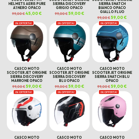
HELMETS AERIS PURE
SIERRA DISCOVERY
SIERRA SNATCH
A1 NERO OPACO
GRIGIO OPACO
BIANCO OPACO
GIALLO FLUO
Il
45,00
€
Il
Il
59,00
€
Il
99,00
€
99,00
€
prezzo
prezzo
prezzo
prezzo
Il
59,00
€
Il
99,00
€
originale
attuale
originale
attuale
prezzo
prezz
era:
è:
era:
è:
IN OFFERTA!
IN OFFERTA!
IN OFFERTA!
originale
attual
99,00 €.
45,00 €.
99,00 €.
59,00 €.
era:
è:
99,00 €.
59,00 €
CASCO MOTO
CASCO MOTO
CASCO MOTO
SCOOTER JET ORIGINE
SCOOTER JET ORIGINE
SCOOTER JET ORIGINE
SIERRA DISCOVERY
SIERRA DISCOVERY
SIERRA SNATCH BLU
MARRONE OPACO
BLU OPACO
OPACO
Il
59,00
€
Il
Il
59,00
€
Il
Il
59,00
€
Il
99,00
€
99,00
€
99,00
€
prezzo
prezzo
prezzo
prezzo
prezzo
prezz
IN OFFERTA!
originale
attuale
IN OFFERTA!
originale
attuale
IN OFFERTA!
originale
attual
era:
è:
era:
è:
era:
è:
99,00 €.
59,00 €.
99,00 €.
59,00 €.
99,00 €.
59,00 €
CASCO MOTO
CASCO MOTO
CASCO MOTO