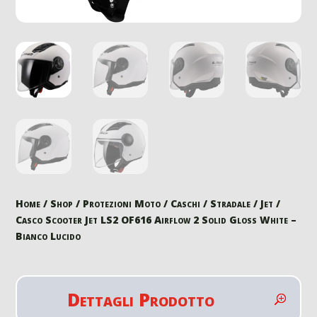
Home
/
Shop
/
Protezioni Moto
/
Caschi
/
Stradale
/
Jet
/
Casco Scooter Jet LS2 OF616 Airflow 2 Solid Gloss White –
Bianco Lucido
Dettagli Prodotto