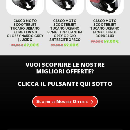
CASCO MOTO
CASCO MOTO
CASCO MOTO
SCOOTER JET
SCOOTER JET
SCOOTER JET
TUCANO URBANO
TUCANO URBANO
TUCANO URBANO
EL’METTIN 6.0
EL’METTIN 6.0 ANTRA
EL’METTIN 6.0
GLOSSY NARDO GREY
GREY GRIGIO
BORDEAUX
| LUCIDO
ANTRACITE OPACO
Il
69,00
€
Il
99,00
€
prezzo
prezz
Il
69,00
€
Il
Il
69,00
€
Il
99,00
€
99,00
€
originale
attual
prezzo
prezzo
prezzo
prezzo
era:
è:
originale
attuale
originale
attuale
99,00 €.
69,00 
era:
è:
era:
è:
99,00 €.
69,00 €.
99,00 €.
69,00 €.
VUOI SCOPRIRE LE NOSTRE
MIGLIORI OFFERTE?
CLICCA IL PULSANTE QUI SOTTO
Scopri le Nostre Offerte