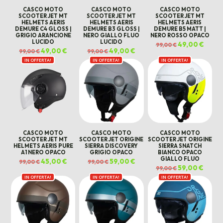
CASCO MOTO
CASCO MOTO
CASCO MOTO
SCOOTER JET MT
SCOOTER JET MT
SCOOTER JET MT
HELMETS AERIS
HELMETS AERIS
HELMETS AERIS
DEMURE C4 GLOSS |
DEMURE B3 GLOSS |
DEMURE B5 MATT |
GRIGIO ARANCIONE
NERO GIALLO FLUO
NERO ROSSO OPACO
LUCIDO
LUCIDO
Il
49,00
€
Il
99,00
€
prezzo
prezz
Il
49,00
€
Il
Il
49,00
€
Il
99,00
€
99,00
€
originale
attual
prezzo
prezzo
prezzo
prezzo
era:
è:
IN OFFERTA!
originale
attuale
IN OFFERTA!
originale
attuale
IN OFFERTA!
99,00 €.
49,00 
era:
è:
era:
è:
99,00 €.
49,00 €.
99,00 €.
49,00 €.
CASCO MOTO
CASCO MOTO
CASCO MOTO
SCOOTER JET MT
SCOOTER JET ORIGINE
SCOOTER JET ORIGINE
HELMETS AERIS PURE
SIERRA DISCOVERY
SIERRA SNATCH
A1 NERO OPACO
GRIGIO OPACO
BIANCO OPACO
GIALLO FLUO
Il
45,00
€
Il
Il
59,00
€
Il
99,00
€
99,00
€
prezzo
prezzo
prezzo
prezzo
Il
59,00
€
Il
99,00
€
originale
attuale
originale
attuale
prezzo
prezz
era:
è:
era:
è:
IN OFFERTA!
IN OFFERTA!
IN OFFERTA!
originale
attual
99,00 €.
45,00 €.
99,00 €.
59,00 €.
era:
è:
99,00 €.
59,00 €