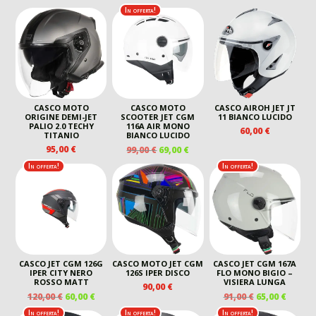
In offerta!
CASCO MOTO
CASCO MOTO
CASCO AIROH JET JT
ORIGINE DEMI-JET
SCOOTER JET CGM
11 BIANCO LUCIDO
PALIO 2.0 TECHY
116A AIR MONO
60,00
€
TITANIO
BIANCO LUCIDO
IL
IL
95,00
€
99,00
€
69,00
€
PREZZO
PREZZO
In offerta!
In offerta!
ORIGINALE
ATTUALE
ERA:
È:
99,00 €.
69,00 €.
CASCO JET CGM 126G
CASCO MOTO JET CGM
CASCO JET CGM 167A
IPER CITY NERO
126S IPER DISCO
FLO MONO BIGIO –
ROSSO MATT
VISIERA LUNGA
90,00
€
IL
IL
IL
IL
120,00
€
60,00
€
91,00
€
65,00
€
PREZZO
PREZZO
PREZZO
PREZZ
In offerta!
In offerta!
In offerta!