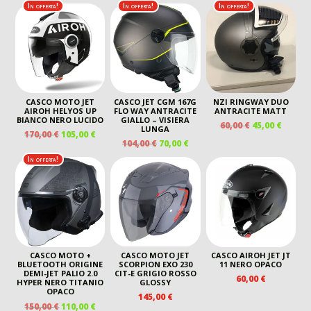
ORIGINALE
ATTU
In offerta!
In offerta!
In offerta!
ERA:
È:
110,00 €.
76,00 
CASCO MOTO JET
CASCO JET CGM 167G
NZI RINGWAY DUO
AIROH HELYOS UP
FLO WAY ANTRACITE
ANTRACITE MATT
BIANCO NERO LUCIDO
GIALLO – VISIERA
IL
IL
60,00
€
45,00
€
LUNGA
IL
IL
170,00
€
105,00
€
PREZZO
PREZZ
IL
IL
104,00
€
70,00
€
PREZZO
PREZZO
ORIGINALE
ATTUA
PREZZO
PREZZO
ORIGINALE
ATTUALE
In offerta!
ERA:
È:
ORIGINALE
ATTUALE
ERA:
È:
60,00 €.
45,00 €
ERA:
È:
170,00 €.
105,00 €.
104,00 €.
70,00 €.
CASCO MOTO +
CASCO MOTO JET
CASCO AIROH JET JT
BLUETOOTH ORIGINE
SCORPION EXO 230
11 NERO OPACO
DEMI-JET PALIO 2.0
CIT-E GRIGIO ROSSO
60,00
€
HYPER NERO TITANIO
GLOSSY
OPACO
145,00
€
IL
IL
150,00
€
110,00
€