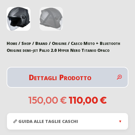
Home
/
Shop
/
Brand
/
Origine
/ Casco Moto + Bluetooth
Origine demi-jet Palio 2.0 Hyper Nero Titanio Opaco
Dettagli Prodotto
Il
Il
150,00
€
110,00
€
prezzo
prezz
originale
attual
era:
è:
📏 GUIDA ALLE TAGLIE CASCHI
▼
150,00 €.
110,00