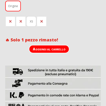
Origine
L
S
XS
XL
🔥 Solo 1 pezzo rimasto!
Aggiungi al carrello