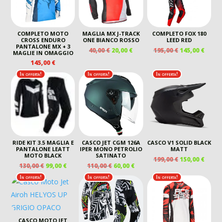
COMPLETO MOTO
MAGLIA MX J-TRACK
COMPLETO FOX 180
CROSS ENDURO
ONE BIANCO ROSSO
LEED RED
PANTALONE MX + 3
IL
IL
IL
IL
40,00
€
20,00
€
195,00
€
145,00
€
MAGLIE IN OMAGGIO
PREZZO
PREZZO
PREZZO
PREZ
145,00
€
ORIGINALE
ATTUALE
ORIGINALE
ATTU
In offerta!
In offerta!
In offerta!
ERA:
È:
ERA:
È:
40,00 €.
20,00 €.
195,00 €.
145,00
RIDE KIT 3.5 MAGLIA E
CASCO JET CGM 126A
CASCO V1 SOLID BLACK
PANTALONE LEATT
IPER MONO PETROLIO
MATT
MOTO BLACK
SATINATO
IL
IL
199,00
€
150,00
€
IL
IL
IL
IL
130,00
€
99,00
€
110,00
€
60,00
€
PREZZO
PREZ
PREZZO
PREZZO
PREZZO
PREZZO
ORIGINALE
ATTU
In offerta!
In offerta!
In offerta!
ORIGINALE
ATTUALE
ORIGINALE
ATTUALE
ERA:
È:
ERA:
È:
ERA:
È:
199,00 €.
150,00
130,00 €.
99,00 €.
110,00 €.
60,00 €.
CASCO MOTO JET