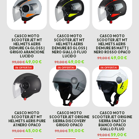
CASCO MOTO
CASCO MOTO
CASCO MOTO
SCOOTER JET MT
SCOOTER JET MT
SCOOTER JET MT
HELMETS AERIS
HELMETS AERIS
HELMETS AERIS
DEMURE C4 GLOSS |
DEMURE B3 GLOSS |
DEMURE B5 MATT |
GRIGIO ARANCIONE
NERO GIALLO FLUO
NERO ROSSO OPACO
LUCIDO
LUCIDO
Il
49,00
€
Il
99,00
€
prezzo
prezz
Il
49,00
€
Il
Il
49,00
€
Il
99,00
€
99,00
€
originale
attual
prezzo
prezzo
prezzo
prezzo
era:
è:
IN OFFERTA!
originale
attuale
IN OFFERTA!
originale
attuale
IN OFFERTA!
99,00 €.
49,00 
era:
è:
era:
è:
99,00 €.
49,00 €.
99,00 €.
49,00 €.
CASCO MOTO
CASCO MOTO
CASCO MOTO
SCOOTER JET MT
SCOOTER JET ORIGINE
SCOOTER JET ORIGINE
HELMETS AERIS PURE
SIERRA DISCOVERY
SIERRA SNATCH
A1 NERO OPACO
GRIGIO OPACO
BIANCO OPACO
GIALLO FLUO
Il
45,00
€
Il
Il
59,00
€
Il
99,00
€
99,00
€
prezzo
prezzo
prezzo
prezzo
Il
59,00
€
Il
99,00
€
originale
attuale
originale
attuale
prezzo
prezz