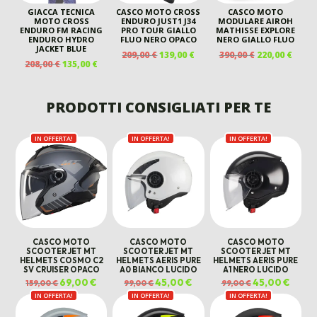
GIACCA TECNICA
CASCO MOTO CROSS
CASCO MOTO
MOTO CROSS
ENDURO JUST1 J34
MODULARE AIROH
ENDURO FM RACING
PRO TOUR GIALLO
MATHISSE EXPLORE
ENDURO HYDRO
FLUO NERO OPACO
NERO GIALLO FLUO
JACKET BLUE
IL
IL
IL
IL
209,00
€
139,00
€
390,00
€
220,00
€
IL
IL
208,00
€
135,00
€
PREZZO
PREZZO
PREZZO
PREZ
PREZZO
PREZZO
ORIGINALE
ATTUALE
ORIGINALE
ATTU
ORIGINALE
ATTUALE
ERA:
È:
ERA:
È:
ERA:
È:
PRODOTTI CONSIGLIATI PER TE
209,00 €.
139,00 €.
390,00 €.
220,00
208,00 €.
135,00 €.
IN OFFERTA!
IN OFFERTA!
IN OFFERTA!
CASCO MOTO
CASCO MOTO
CASCO MOTO
SCOOTER JET MT
SCOOTER JET MT
SCOOTER JET MT
HELMETS COSMO C2
HELMETS AERIS PURE
HELMETS AERIS PURE
SV CRUISER OPACO
A0 BIANCO LUCIDO
A1 NERO LUCIDO
Il
69,00
€
Il
Il
45,00
€
Il
Il
45,00
€
Il
159,00
€
99,00
€
99,00
€
prezzo
prezzo
prezzo
prezzo
prezzo
prezz
IN OFFERTA!
originale
attuale
IN OFFERTA!
originale
attuale
IN OFFERTA!
originale
attual
era:
è:
era:
è:
era:
è:
159,00 €.
69,00 €.
99,00 €.
45,00 €.
99,00 €.
45,00 