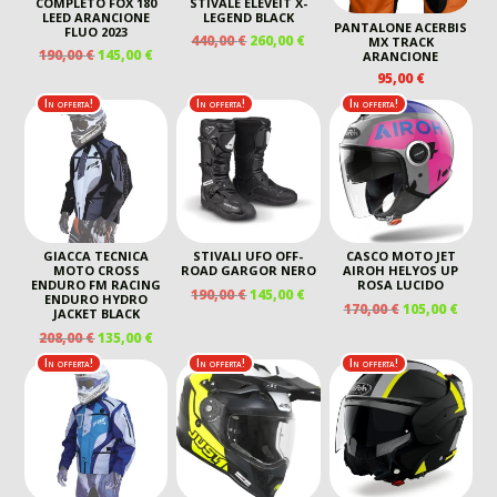
COMPLETO FOX 180
STIVALE ELEVEIT X-
LEED ARANCIONE
LEGEND BLACK
PANTALONE ACERBIS
FLUO 2023
IL
IL
440,00
€
260,00
€
MX TRACK
IL
IL
190,00
€
145,00
€
ARANCIONE
PREZZO
PREZZO
PREZZO
PREZZO
95,00
€
ORIGINALE
ATTUALE
ORIGINALE
ATTUALE
ERA:
È:
In offerta!
In offerta!
In offerta!
ERA:
È:
440,00 €.
260,00 €.
190,00 €.
145,00 €.
GIACCA TECNICA
STIVALI UFO OFF-
CASCO MOTO JET
MOTO CROSS
ROAD GARGOR NERO
AIROH HELYOS UP
ENDURO FM RACING
ROSA LUCIDO
IL
IL
190,00
€
145,00
€
ENDURO HYDRO
IL
IL
170,00
€
105,00
€
PREZZO
PREZZO
JACKET BLACK
PREZZO
PREZ
ORIGINALE
ATTUALE
IL
IL
208,00
€
135,00
€
ORIGINALE
ATTU
ERA:
È:
PREZZO
PREZZO
In offerta!
In offerta!
In offerta!
ERA:
È:
190,00 €.
145,00 €.
ORIGINALE
ATTUALE
170,00 €.
105,00
ERA:
È:
208,00 €.
135,00 €.