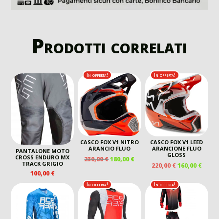
Prodotti correlati
In offerta!
In offerta!
CASCO FOX V1 NITRO
CASCO FOX V1 LEED
ARANCIO FLUO
ARANCIONE FLUO
PANTALONE MOTO
GLOSS
CROSS ENDURO MX
IL
IL
230,00
€
180,00
€
TRACK GRIGIO
IL
IL
220,00
€
160,00
€
PREZZO
PREZZO
PREZZO
PREZ
100,00
€
ORIGINALE
ATTUALE
ORIGINALE
ATTU
ERA:
È:
In offerta!
In offerta!
ERA:
È:
230,00 €.
180,00 €.
220,00 €.
160,00