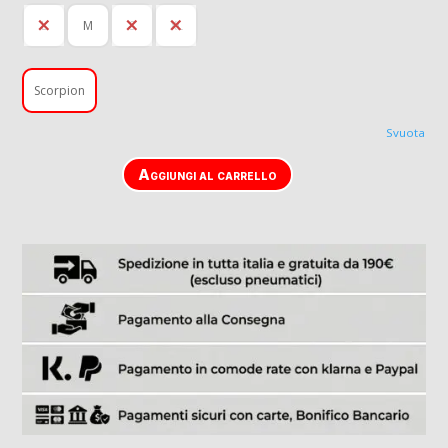
L
M
S
XL
Scorpion
Svuota
Aggiungi al carrello