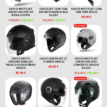
CASCO MOTO JET
CASCO JET CGM 116A
CASCO MOTO JET CGM
AIROH HELYOS UP
AIR BICO BIANCO BLU
126S IPER DISCO
ROSA LUCIDO
GLOSS
90,00
€
IL
IL
IL
IL
170,00
€
105,00
€
110,00
€
76,00
€
PREZZO
PREZZO
PREZZO
PREZZO
In offerta!
ORIGINALE
ATTUALE
ORIGINALE
ATTUALE
ERA:
È:
ERA:
È:
170,00 €.
105,00 €.
110,00 €.
76,00 €.
CASCO MOTO
CASCO AIROH JET JT
CASCO MOTO JET
ORIGINE DEMI-JET
11 NERO OPACO
AIROH HELYIOS
PALIO 2.0 SOLID NERO
CONCRETE GRIGIO
60,00
€
OPACO
GLOSS
IL
IL
85,00
€
150,00
€
109,00
€
PREZZO
PREZ
In offerta!
ORIGINALE
ATTU
ERA:
È:
150,00 €.
109,00