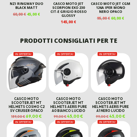
NZI RINGWAY DUO
CASCO MOTO JET
CASCO MOTO JET CGM
BLACK MATT
SCORPION EXO 230
126A IPER MONO
CIT-E GRIGIO ROSSO
NERO OPACO
IL
IL
60,00
€
45,00
€
GLOSSY
IL
IL
95,00
€
60,00
€
PREZZO
PREZZO
145,00
€
PREZZO
PREZZ
ORIGINALE
ATTUALE
ORIGINALE
ATTUA
ERA:
È:
ERA:
È:
60,00 €.
45,00 €.
PRODOTTI CONSIGLIATI PER TE
95,00 €.
60,00 €
IN OFFERTA!
IN OFFERTA!
IN OFFERTA!
CASCO MOTO
CASCO MOTO
CASCO MOTO
SCOOTER JET MT
SCOOTER JET MT
SCOOTER JET MT
HELMETS COSMO C2
HELMETS AERIS PURE
HELMETS AERIS PURE
SV CRUISER OPACO
A0 BIANCO LUCIDO
A1 NERO LUCIDO
Il
69,00
€
Il
Il
45,00
€
Il
Il
45,00
€
Il
159,00
€
99,00
€
99,00
€
prezzo
prezzo
prezzo
prezzo
prezzo
prezz
IN OFFERTA!
originale
attuale
IN OFFERTA!
originale
attuale
IN OFFERTA!
originale
attual
era:
è:
era:
è:
era:
è:
159,00 €.
69,00 €.
99,00 €.
45,00 €.
99,00 €.
45,00 