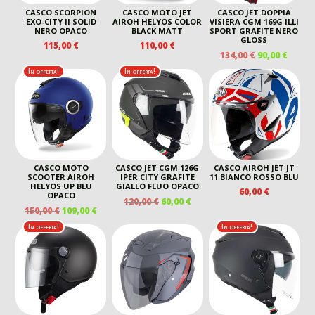
CASCO SCORPION
CASCO MOTO JET
CASCO JET DOPPIA
EXO-CITY II SOLID
AIROH HELYOS COLOR
VISIERA CGM 169G ILLI
NERO OPACO
BLACK MATT
SPORT GRAFITE NERO
GLOSS
115,00
€
110,00
€
IL
IL
134,00
€
90,00
€
PREZZO
PREZ
In offerta!
In offerta!
ORIGINALE
ATTU
ERA:
È:
134,00 €.
90,00 
CASCO MOTO
CASCO JET CGM 126G
CASCO AIROH JET JT
SCOOTER AIROH
IPER CITY GRAFITE
11 BIANCO ROSSO BLU
HELYOS UP BLU
GIALLO FLUO OPACO
60,00
€
OPACO
IL
IL
120,00
€
60,00
€
IL
IL
150,00
€
109,00
€
PREZZO
PREZZO
PREZZO
PREZZO
ORIGINALE
ATTUALE
In offerta!
In offerta!
ORIGINALE
ATTUALE
ERA:
È:
ERA:
È:
120,00 €.
60,00 €.
150,00 €.
109,00 €.