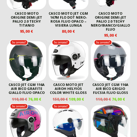
CASCO MOTO
CASCO MOTO JET CGM
CASCO MOTO
ORIGINE DEMI-JET
167M FLO DOT NERO-
ORIGINE DEMI-JET
PALIO 2.0 TECHY
ROSA FLUO OPACO –
PALIO 2.0 TECHY
TITANIO
VISIERA LUNGA
NERO/BIANCO/GIALLO
FLUO
95,00
€
80,00
€
95,00
€
In offerta!
In offerta!
In offerta!
CASCO JET CGM 116A
CASCO MOTO JET
CASCO JET CGM 116A
AIR BICO GRAFITE
AIROH HELYIOS
AIR BICO GRIGIO
GIALLO FLUO OPACO
COLOR WHITE GLOSS
FUCSIA FLUO GLOSS
IL
IL
IL
IL
IL
IL
110,00
€
76,00
€
150,00
€
109,00
€
110,00
€
76,00
€
PREZZO
PREZZO
PREZZO
PREZZO
PREZZO
PREZ
In offerta!
In offerta!
ORIGINALE
ATTUALE
ORIGINALE
ATTUALE
ORIGINALE
ATTU
ERA:
È:
ERA:
È:
ERA:
È:
110,00 €.
76,00 €.
150,00 €.
109,00 €.
110,00 €.
76,00 