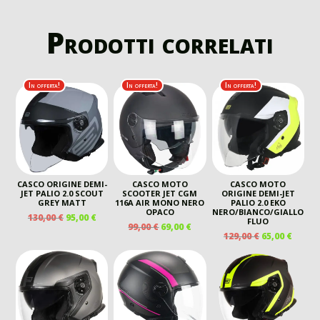
Prodotti correlati
In offerta!
In offerta!
In offerta!
CASCO ORIGINE DEMI-
CASCO MOTO
CASCO MOTO
JET PALIO 2.0 SCOUT
SCOOTER JET CGM
ORIGINE DEMI-JET
GREY MATT
116A AIR MONO NERO
PALIO 2.0 EKO
OPACO
NERO/BIANCO/GIALLO
IL
IL
130,00
€
95,00
€
FLUO
IL
IL
99,00
€
69,00
€
PREZZO
PREZZO
IL
IL
129,00
€
65,00
€
PREZZO
PREZZO
ORIGINALE
ATTUALE
PREZZO
PREZ
ORIGINALE
ATTUALE
ERA:
È:
ORIGINALE
ATTU
ERA:
È:
130,00 €.
95,00 €.
ERA:
È:
99,00 €.
69,00 €.
129,00 €.
65,00 