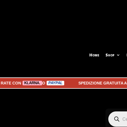
Home
Shop
CON
O
SPEDIZIONE GRATUITA A PART
KLARNA.
PAYPAL
Products
search