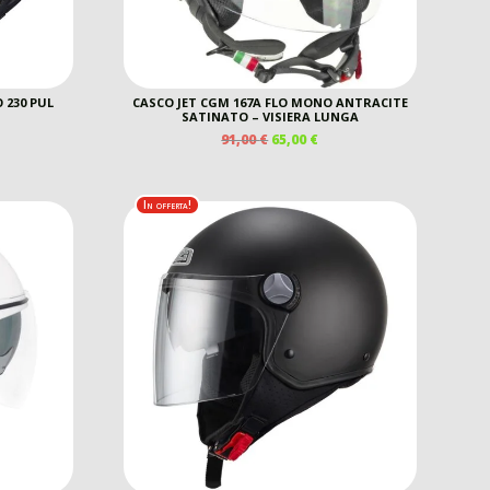
 230 PUL
CASCO JET CGM 167A FLO MONO ANTRACITE
SATINATO – VISIERA LUNGA
IL
IL
91,00
€
65,00
€
REZZO
PREZZO
PREZZO
E
TTUALE
ORIGINALE
ATTUALE
ERA:
È:
In offerta!
0,00 €.
91,00 €.
65,00 €.