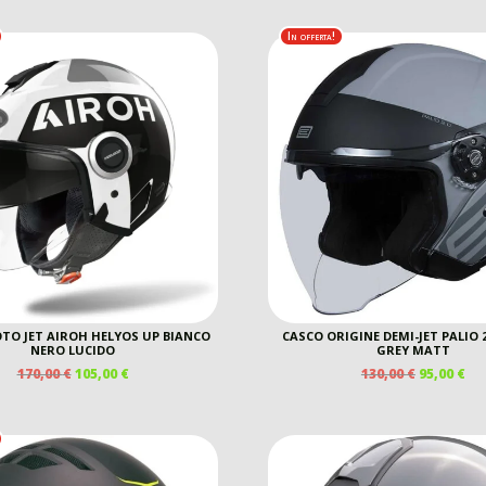
ORIGINALE
ATTUALE
ORIGINAL
AT
ERA:
È:
ERA:
È:
In offerta!
150,00 €.
109,00 €.
120,00 €.
60,
TO JET AIROH HELYOS UP BIANCO
CASCO ORIGINE DEMI-JET PALIO 
NERO LUCIDO
GREY MATT
IL
IL
IL
IL
170,00
€
105,00
€
130,00
€
95,00
€
PREZZO
PREZZO
PREZZO
PR
ORIGINALE
ATTUALE
ORIGINAL
AT
ERA:
È:
ERA:
È:
170,00 €.
105,00 €.
130,00 €.
95,