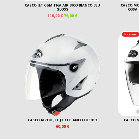
CASCO JET CGM 116A AIR BICO BIANCO BLU
CASCO MO
GLOSS
ROSA 
IL
IL
110,00
€
76,00
€
PREZZO
PREZZO
ORIGINALE
ATTUALE
ERA:
È:
In offerta!
110,00 €.
76,00 €.
CASCO AIROH JET JT 11 BIANCO LUCIDO
CASCO M
60,00
€