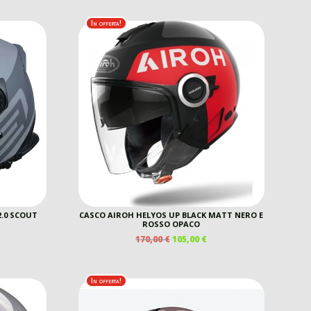
E
TUALE
In offerta!
00 €.
2.0 SCOUT
CASCO AIROH HELYOS UP BLACK MATT NERO E
ROSSO OPACO
IL
IL
170,00
€
105,00
€
EZZO
PREZZO
PREZZO
E
TUALE
ORIGINALE
ATTUALE
ERA:
È:
In offerta!
00 €.
170,00 €.
105,00 €.