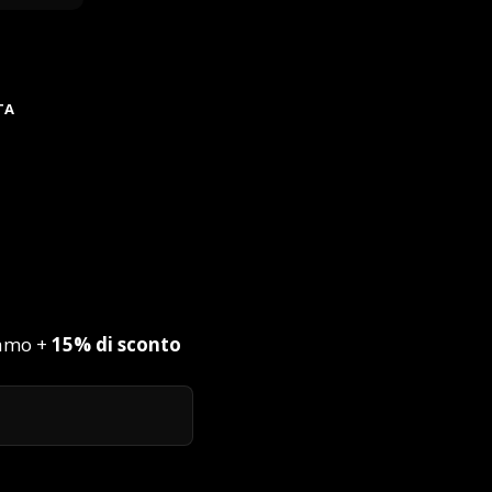
TA
iamo +
15% di sconto