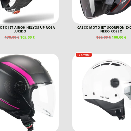
OTO JET AIROH HELYOS UP ROSA
CASCO MOTO JET SCORPION EXO
LUCIDO
NERO ROSSO
IL
IL
IL
IL
170,00
€
105,00
€
169,00
€
100,00
€
PREZZO
PREZZO
PREZZO
P
ORIGINALE
ATTUALE
ORIGINAL
A
ERA:
È:
ERA:
È:
In offerta!
170,00 €.
105,00 €.
169,00 €.
10