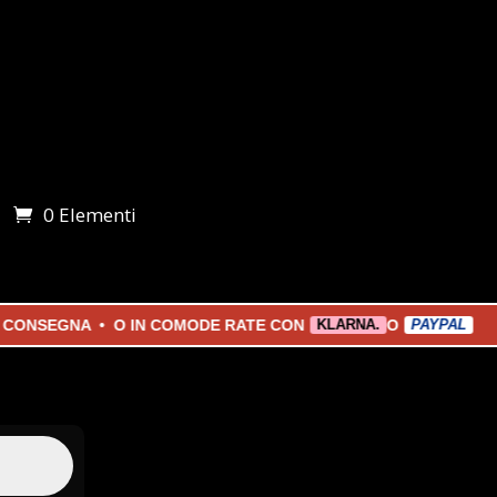
0 Elementi
i
EGNA • O IN COMODE RATE CON
O
KLARNA.
PAYPAL