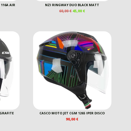
116A AIR
NZI RINGWAY DUO BLACK MATT
IL
IL
60,00
€
45,00
€
PREZZO
PREZZO
EZZO
ORIGINALE
ATTUALE
E
TUALE
ERA:
È:
60,00 €.
45,00 €.
0 €.
 GRAFITE
CASCO MOTO JET CGM 126S IPER DISCO
90,00
€
EZZO