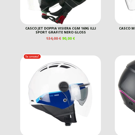
CASCO JET DOPPIA VISIERA CGM 169G ILLI
CASCO M
SPORT GRAFITE NERO GLOSS
IL
IL
134,00
€
90,00
€
PREZZO
PREZZO
ORIGINALE
ATTUALE
ERA:
È:
In offerta!
134,00 €.
90,00 €.