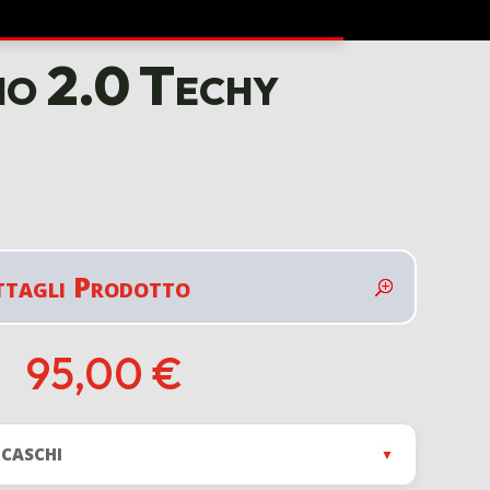
io 2.0 Techy
ttagli Prodotto
95,00
€
 CASCHI
▼