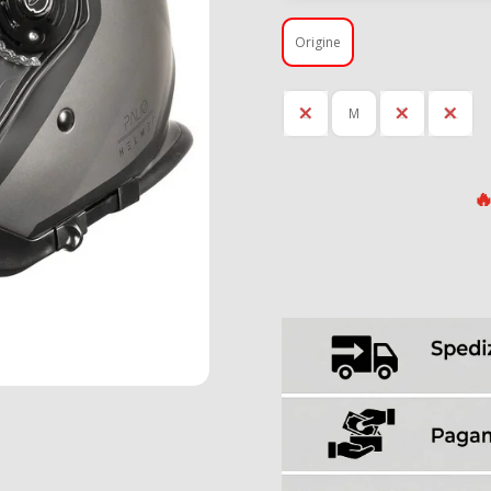
Origine
L
M
S
XL
