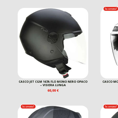
In offerta!
CASCO JET CGM 167A FLO MONO NERO OPACO
CASCO MO
– VISIERA LUNGA
60,00
€
In offerta!
In offerta!