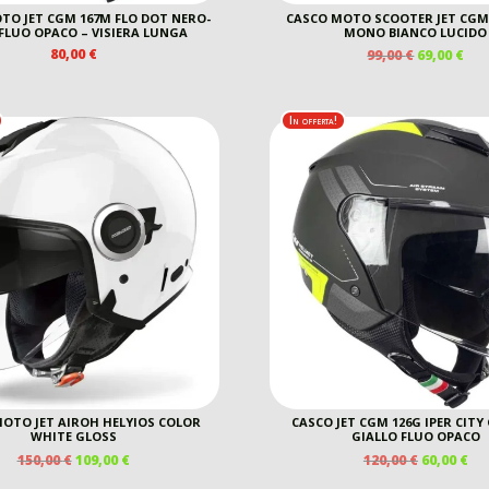
TO JET CGM 167M FLO DOT NERO-
CASCO MOTO SCOOTER JET CGM 
FLUO OPACO – VISIERA LUNGA
MONO BIANCO LUCIDO
IL
IL
80,00
€
99,00
€
69,00
€
PREZZO
PR
ORIGINAL
AT
ERA:
È:
In offerta!
99,00 €.
69,0
OTO JET AIROH HELYIOS COLOR
CASCO JET CGM 126G IPER CITY
WHITE GLOSS
GIALLO FLUO OPACO
IL
IL
IL
IL
150,00
€
109,00
€
120,00
€
60,00
€
PREZZO
PREZZO
PREZZO
PR