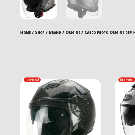
Home
/
Shop
/
Brand
/
Origine
/ Casco Moto Origine demi-
In offerta!
In offerta!