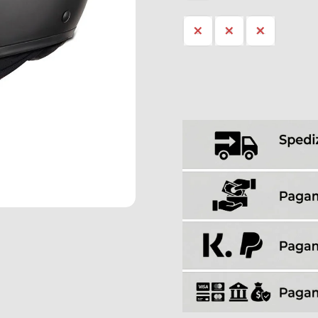
L
M
XL