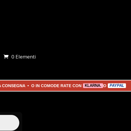
0 Elementi
i
SEGNA • O IN COMODE RATE CON
O
KLARNA.
PAYPAL