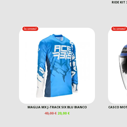
PREZZO
PREZZO
RIDE KIT
ORIGINALE
ATTUALE
ERA:
È:
449,00 €.
250,00 €.
In offerta!
In offerta!
MAGLIA MX J-TRACK SIX BLU BIANCO
CASCO MOT
IL
IL
40,00
€
20,00
€
PREZZO
PREZZO
ORIGINALE
ATTUALE