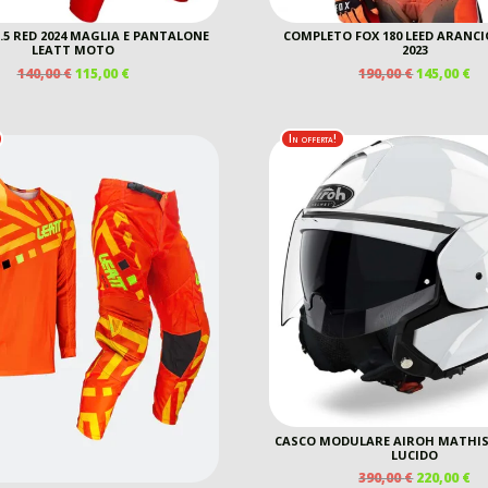
3.5 RED 2024 MAGLIA E PANTALONE
COMPLETO FOX 180 LEED ARANC
LEATT MOTO
2023
IL
IL
IL
IL
140,00
€
115,00
€
190,00
€
145,00
€
PREZZO
PREZZO
PREZZO
P
ORIGINALE
ATTUALE
ORIGINAL
A
ERA:
È:
ERA:
È:
In offerta!
140,00 €.
115,00 €.
190,00 €.
14
CASCO MODULARE AIROH MATHIS
LUCIDO
IL
IL
390,00
€
220,00
€