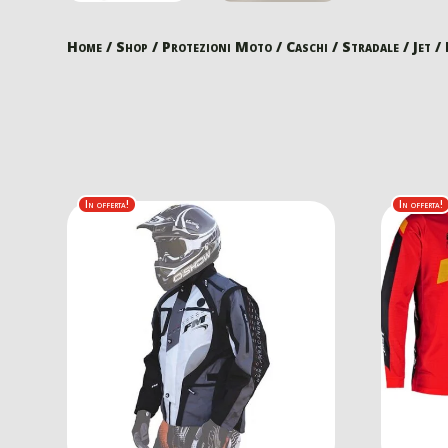
Home
/
Shop
/
Protezioni Moto
/
Caschi
/
Stradale
/
Jet
/ 
In offerta!
In offerta!