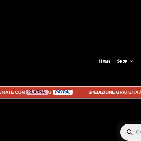
Home
Shop
 CON
O
SPEDIZIONE GRATUITA A PART
KLARNA.
PAYPAL
Products
search