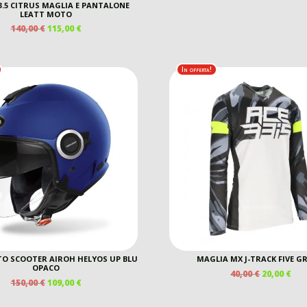
PREZZO
P
 3.5 CITRUS MAGLIA E PANTALONE
LEATT MOTO
ORIGINAL
A
IL
IL
140,00
€
115,00
€
ERA:
È:
PREZZO
PREZZO
390,00 €.
22
ORIGINALE
ATTUALE
ERA:
È:
In offerta!
140,00 €.
115,00 €.
O SCOOTER AIROH HELYOS UP BLU
MAGLIA MX J-TRACK FIVE G
OPACO
IL
IL
40,00
€
20,00
€
IL
IL
150,00
€
109,00
€
PREZZO
PR
PREZZO
PREZZO
ORIGINAL
AT
ORIGINALE
ATTUALE