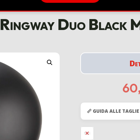
 Ringway Duo Black 
De
60
📏 GUIDA ALLE TAGLIE
NZI