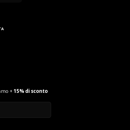
TA
iamo +
15% di sconto