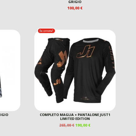
REZZO
GRIGIO
E
TTUALE
100,00
€
0,00 €.
In offerta!
RIGIO
COMPLETO MAGLIA + PANTALONE JUST1
LIMITED EDITION
IL
IL
265,00
€
190,00
€
EZZO
PREZZO
PREZZO
E
TUALE
ORIGINALE
ATTUALE