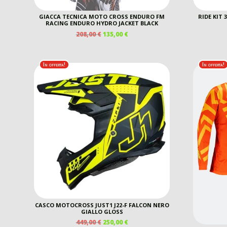
GIACCA TECNICA MOTO CROSS ENDURO FM
RIDE KIT 
RACING ENDURO HYDRO JACKET BLACK
IL
IL
208,00
€
135,00
€
PREZZO
PREZZO
ORIGINALE
ATTUALE
ERA:
È:
In offerta!
In offerta!
208,00 €.
135,00 €.
CASCO MOTOCROSS JUST1 J22-F FALCON NERO
GIALLO GLOSS
IL
IL
449,00
€
250,00
€