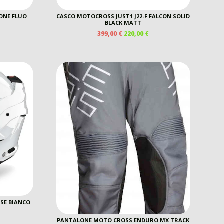
IONE FLUO
CASCO MOTOCROSS JUST1 J22-F FALCON SOLID
BLACK MATT
IL
IL
399,00
€
220,00
€
REZZO
PREZZO
PREZZO
E
TTUALE
ORIGINALE
ATTUALE
ERA:
È:
5,00 €.
399,00 €.
220,00 €.
SE BIANCO
PANTALONE MOTO CROSS ENDURO MX TRACK