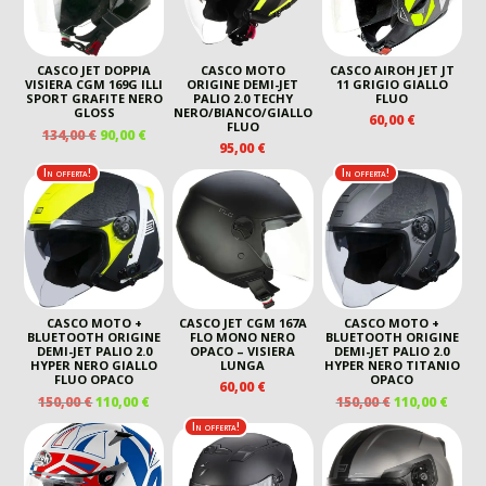
CASCO JET DOPPIA
CASCO MOTO
CASCO AIROH JET JT
VISIERA CGM 169G ILLI
ORIGINE DEMI-JET
11 GRIGIO GIALLO
SPORT GRAFITE NERO
PALIO 2.0 TECHY
FLUO
GLOSS
NERO/BIANCO/GIALLO
60,00
€
FLUO
IL
IL
134,00
€
90,00
€
95,00
€
PREZZO
PREZZO
ORIGINALE
ATTUALE
In offerta!
In offerta!
ERA:
È:
134,00 €.
90,00 €.
CASCO MOTO +
CASCO JET CGM 167A
CASCO MOTO +
BLUETOOTH ORIGINE
FLO MONO NERO
BLUETOOTH ORIGINE
DEMI-JET PALIO 2.0
OPACO – VISIERA
DEMI-JET PALIO 2.0
HYPER NERO GIALLO
LUNGA
HYPER NERO TITANIO
FLUO OPACO
OPACO
60,00
€
IL
IL
IL
IL
150,00
€
110,00
€
150,00
€
110,00
€
PREZZO
PREZZO
PREZZO
PREZ
In offerta!
ORIGINALE
ATTUALE
ORIGINALE
ATTU
ERA:
È:
ERA:
È:
150,00 €.
110,00 €.
150,00 €.
110,00