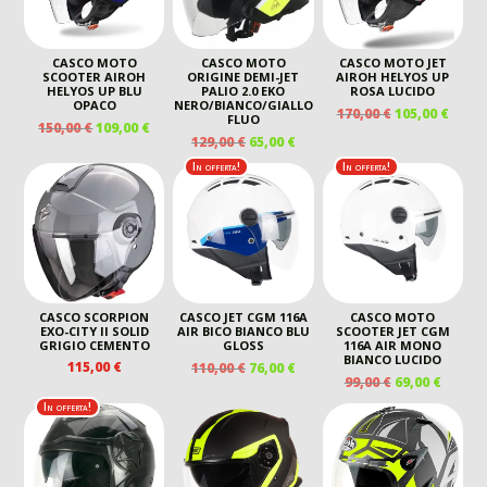
CASCO MOTO
CASCO MOTO
CASCO MOTO JET
SCOOTER AIROH
ORIGINE DEMI-JET
AIROH HELYOS UP
HELYOS UP BLU
PALIO 2.0 EKO
ROSA LUCIDO
OPACO
NERO/BIANCO/GIALLO
IL
IL
170,00
€
105,00
€
FLUO
IL
IL
150,00
€
109,00
€
PREZZO
PREZ
IL
IL
129,00
€
65,00
€
PREZZO
PREZZO
ORIGINALE
ATTU
PREZZO
PREZZO
ORIGINALE
ATTUALE
In offerta!
In offerta!
ERA:
È:
ORIGINALE
ATTUALE
ERA:
È:
170,00 €.
105,00
ERA:
È:
150,00 €.
109,00 €.
129,00 €.
65,00 €.
CASCO SCORPION
CASCO JET CGM 116A
CASCO MOTO
EXO-CITY II SOLID
AIR BICO BIANCO BLU
SCOOTER JET CGM
GRIGIO CEMENTO
GLOSS
116A AIR MONO
BIANCO LUCIDO
IL
IL
115,00
€
110,00
€
76,00
€
IL
IL
99,00
€
69,00
€
PREZZO
PREZZO
PREZZO
PREZZ
ORIGINALE
ATTUALE
In offerta!
ORIGINALE
ATTUA
ERA:
È:
ERA:
È:
110,00 €.
76,00 €.
99,00 €.
69,00 €