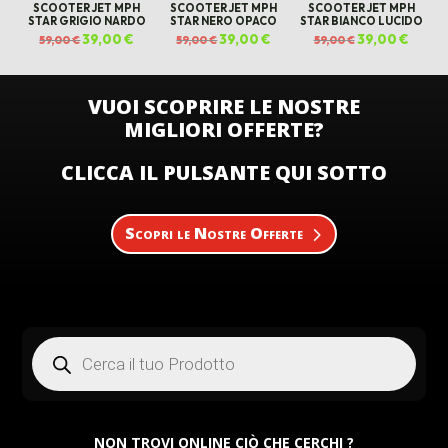
SCOOTER JET MPH
SCOOTER JET MPH
SCOOTER JET MPH
STAR GRIGIO NARDO
STAR NERO OPACO
STAR BIANCO LUCIDO
Il
39,00
€
Il
Il
39,00
€
Il
Il
39,00
€
Il
59,00
€
59,00
€
59,00
€
prezzo
prezzo
prezzo
prezzo
prezzo
prezz
originale
attuale
originale
attuale
originale
attual
era:
è:
era:
è:
era:
è:
59,00 €.
39,00 €.
59,00 €.
39,00 €.
59,00 €.
39,00 €
VUOI SCOPRIRE LE NOSTRE
MIGLIORI OFFERTE?
CLICCA IL PULSANTE QUI SOTTO
Scopri le Nostre Offerte
Products
search
NON TROVI ONLINE CIÒ CHE CERCHI ?