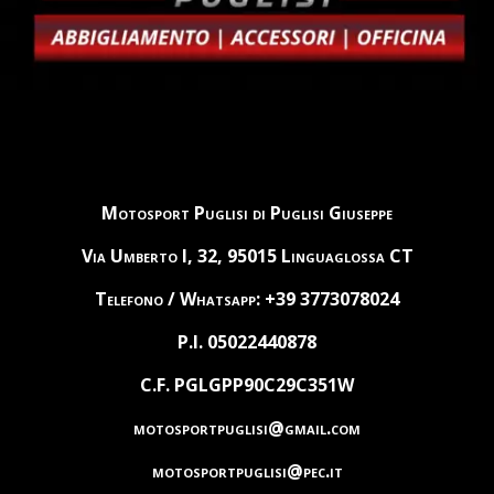
Motosport Puglisi di Puglisi Giuseppe
Via Umberto I, 32, 95015 Linguaglossa CT
Telefono / Whatsapp: +39 3773078024
P.I. 05022440878
C.F. PGLGPP90C29C351W
motosportpuglisi@gmail.com
motosportpuglisi@pec.it