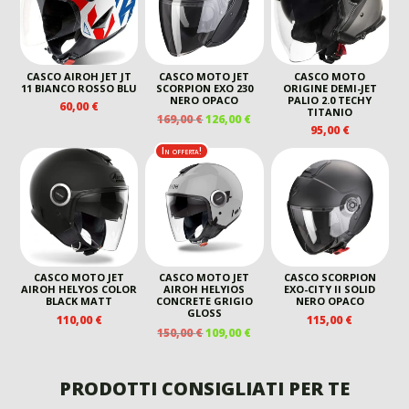
CASCO AIROH JET JT
CASCO MOTO JET
CASCO MOTO
11 BIANCO ROSSO BLU
SCORPION EXO 230
ORIGINE DEMI-JET
NERO OPACO
PALIO 2.0 TECHY
60,00
€
TITANIO
IL
IL
169,00
€
126,00
€
95,00
€
PREZZO
PREZZO
ORIGINALE
ATTUALE
In offerta!
ERA:
È:
169,00 €.
126,00 €.
CASCO MOTO JET
CASCO MOTO JET
CASCO SCORPION
AIROH HELYOS COLOR
AIROH HELYIOS
EXO-CITY II SOLID
BLACK MATT
CONCRETE GRIGIO
NERO OPACO
GLOSS
110,00
€
115,00
€
IL
IL
150,00
€
109,00
€
PREZZO
PREZZO
ORIGINALE
ATTUALE
ERA:
È:
PRODOTTI CONSIGLIATI PER TE
150,00 €.
109,00 €.