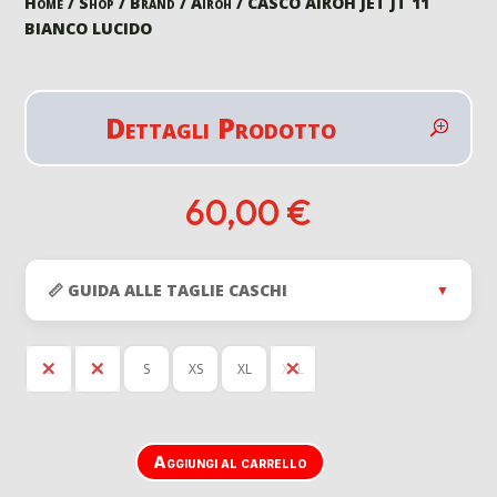
Home
/
Shop
/
Brand
/
Airoh
/ CASCO AIROH JET JT 11
BIANCO LUCIDO
Dettagli Prodotto
60,00
€
📏 GUIDA ALLE TAGLIE CASCHI
▼
L
M
S
XS
XL
XXL
Aggiungi al carrello