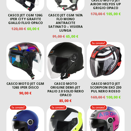
CASCO MOTO JET
AIROH HELYOS UP
GRIGIO OPACO
IL
IL
170,00
€
105,00
€
CASCO JET CGM 126G
CASCO JET CGM 167A
PREZZO
PREZ
IPER CITY GRAFITE
FLO MONO
GIALLO FLUO OPACO
ANTRACITE
ORIGINALE
ATTU
SATINATO – VISIERA
IL
IL
120,00
€
60,00
€
ERA:
È:
LUNGA
PREZZO
PREZZO
170,00 €.
105,00
IL
IL
91,00
€
65,00
€
ORIGINALE
ATTUALE
PREZZO
PREZZO
In offerta!
ERA:
È:
ORIGINALE
ATTUALE
120,00 €.
60,00 €.
ERA:
È:
91,00 €.
65,00 €.
CASCO MOTO JET CGM
CASCO MOTO
CASCO MOTO JET
126S IPER DISCO
ORIGINE DEMI-JET
SCORPION EXO 230
PALIO 2.0 SOLID NERO
PUL NERO ROSSO
90,00
€
OPACO
IL
IL
169,00
€
100,00
€
85,00
€
PREZZO
PREZ
ORIGINALE
ATTU
In offerta!
In offerta!
In offerta!
ERA:
È:
169,00 €.
100,00