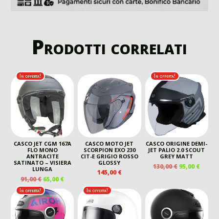
Prodotti correlati
In offerta!
In offerta!
CASCO JET CGM 167A
CASCO MOTO JET
CASCO ORIGINE DEMI-
FLO MONO
SCORPION EXO 230
JET PALIO 2.0 SCOUT
ANTRACITE
CIT-E GRIGIO ROSSO
GREY MATT
SATINATO – VISIERA
GLOSSY
IL
IL
130,00
€
95,00
€
LUNGA
145,00
€
PREZZO
PREZ
IL
IL
91,00
€
65,00
€
ORIGINALE
ATTU
PREZZO
PREZZO
In offerta!
In offerta!
ERA:
È:
ORIGINALE
ATTUALE
130,00 €.
95,00 
ERA:
È:
91,00 €.
65,00 €.