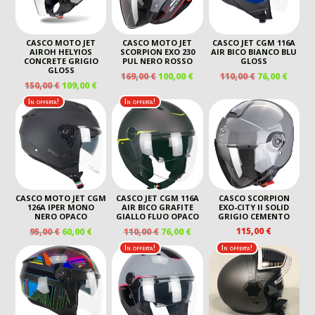
CASCO MOTO JET
CASCO MOTO JET
CASCO JET CGM 116A
AIROH HELYIOS
SCORPION EXO 230
AIR BICO BIANCO BLU
CONCRETE GRIGIO
PUL NERO ROSSO
GLOSS
GLOSS
IL
IL
IL
IL
169,00
€
100,00
€
110,00
€
76,00
€
IL
IL
150,00
€
109,00
€
PREZZO
PREZZO
PREZZO
PREZ
PREZZO
PREZZO
ORIGINALE
ATTUALE
ORIGINALE
ATTU
In offerta!
In offerta!
ORIGINALE
ATTUALE
ERA:
È:
ERA:
È:
ERA:
È:
169,00 €.
100,00 €.
110,00 €.
76,00 
150,00 €.
109,00 €.
CASCO MOTO JET CGM
CASCO JET CGM 116A
CASCO SCORPION
126A IPER MONO
AIR BICO GRAFITE
EXO-CITY II SOLID
NERO OPACO
GIALLO FLUO OPACO
GRIGIO CEMENTO
IL
IL
IL
IL
115,00
€
95,00
€
60,00
€
110,00
€
76,00
€
PREZZO
PREZZO
PREZZO
PREZZO
In offerta!
In offerta!
ORIGINALE
ATTUALE
ORIGINALE
ATTUALE
ERA:
È:
ERA:
È:
95,00 €.
60,00 €.
110,00 €.
76,00 €.