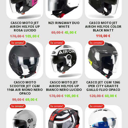
CASCO MOTO JET
NZI RINGWAY DUO
CASCO MOTO JET
AIROH HELYOS UP
WHITE
AIROH HELYOS COLOR
ROSA LUCIDO
BLACK MATT
IL
IL
60,00
€
45,00
€
IL
IL
110,00
€
170,00
€
105,00
€
PREZZO
PREZZO
PREZZO
PREZZO
ORIGINALE
ATTUALE
In offerta!
In offerta!
In offerta!
ORIGINALE
ATTUALE
ERA:
È:
ERA:
È:
60,00 €.
45,00 €.
170,00 €.
105,00 €.
CASCO MOTO
CASCO MOTO JET
CASCO JET CGM 126G
SCOOTER JET CGM
AIROH HELYOS UP
IPER CITY GRAFITE
116A AIR MONO NERO
BIANCO NERO LUCIDO
GIALLO FLUO OPACO
OPACO
IL
IL
IL
IL
170,00
€
105,00
€
120,00
€
60,00
€
IL
IL
99,00
€
69,00
€
PREZZO
PREZZO
PREZZO
PREZ
PREZZO
PREZZO
ORIGINALE
ATTUALE
ORIGINALE
ATTU
In offerta!
In offerta!
In offerta!
ORIGINALE
ATTUALE
ERA:
È:
ERA:
È:
ERA:
È:
170,00 €.
105,00 €.
120,00 €.
60,00 
99,00 €.
69,00 €.