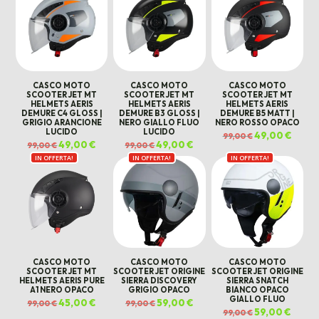
CASCO MOTO
CASCO MOTO
CASCO MOTO
SCOOTER JET MT
SCOOTER JET MT
SCOOTER JET MT
HELMETS AERIS
HELMETS AERIS
HELMETS AERIS
DEMURE C4 GLOSS |
DEMURE B3 GLOSS |
DEMURE B5 MATT |
GRIGIO ARANCIONE
NERO GIALLO FLUO
NERO ROSSO OPACO
LUCIDO
LUCIDO
Il
49,00
€
Il
99,00
€
prezzo
prezz
Il
49,00
€
Il
Il
49,00
€
Il
99,00
€
99,00
€
originale
attual
prezzo
prezzo
prezzo
prezzo
era:
è:
IN OFFERTA!
originale
attuale
IN OFFERTA!
originale
attuale
IN OFFERTA!
99,00 €.
49,00 
era:
è:
era:
è:
99,00 €.
49,00 €.
99,00 €.
49,00 €.
CASCO MOTO
CASCO MOTO
CASCO MOTO
SCOOTER JET MT
SCOOTER JET ORIGINE
SCOOTER JET ORIGINE
HELMETS AERIS PURE
SIERRA DISCOVERY
SIERRA SNATCH
A1 NERO OPACO
GRIGIO OPACO
BIANCO OPACO
GIALLO FLUO
Il
45,00
€
Il
Il
59,00
€
Il
99,00
€
99,00
€
prezzo
prezzo
prezzo
prezzo
Il
59,00
€
Il
99,00
€
originale
attuale
originale
attuale
prezzo
prezz