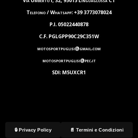
Via Umberto I, 32, 95015 Linguaglossa CT
Telefono / Whatsapp: +39 3773078024
P.I. 05022440878
C.F. PGLGPP90C29C351W
motosportpuglisi@gmail.com
motosportpuglisi@pec.it
SDI: M5UXCR1
🔒 Privacy Policy
📄 Termini e Condizioni