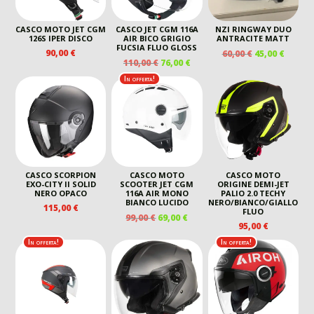
CASCO MOTO JET CGM
CASCO JET CGM 116A
NZI RINGWAY DUO
126S IPER DISCO
AIR BICO GRIGIO
ANTRACITE MATT
FUCSIA FLUO GLOSS
IL
IL
90,00
€
60,00
€
45,00
€
IL
IL
110,00
€
76,00
€
PREZZO
PREZZ
PREZZO
PREZZO
ORIGINALE
ATTUA
In offerta!
ORIGINALE
ATTUALE
ERA:
È:
ERA:
È:
60,00 €.
45,00 €
110,00 €.
76,00 €.
CASCO SCORPION
CASCO MOTO
CASCO MOTO
EXO-CITY II SOLID
SCOOTER JET CGM
ORIGINE DEMI-JET
NERO OPACO
116A AIR MONO
PALIO 2.0 TECHY
BIANCO LUCIDO
NERO/BIANCO/GIALLO
115,00
€
FLUO
IL
IL
99,00
€
69,00
€
95,00
€
PREZZO
PREZZO
ORIGINALE
ATTUALE
In offerta!
In offerta!
ERA:
È:
99,00 €.
69,00 €.