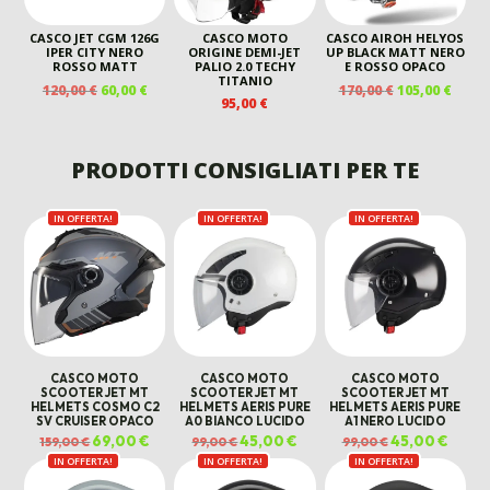
CASCO JET CGM 126G
CASCO MOTO
CASCO AIROH HELYOS
IPER CITY NERO
ORIGINE DEMI-JET
UP BLACK MATT NERO
ROSSO MATT
PALIO 2.0 TECHY
E ROSSO OPACO
TITANIO
IL
IL
IL
IL
120,00
€
60,00
€
170,00
€
105,00
€
95,00
€
PREZZO
PREZZO
PREZZO
PREZ
ORIGINALE
ATTUALE
ORIGINALE
ATTU
ERA:
È:
ERA:
È:
PRODOTTI CONSIGLIATI PER TE
120,00 €.
60,00 €.
170,00 €.
105,00
IN OFFERTA!
IN OFFERTA!
IN OFFERTA!
CASCO MOTO
CASCO MOTO
CASCO MOTO
SCOOTER JET MT
SCOOTER JET MT
SCOOTER JET MT
HELMETS COSMO C2
HELMETS AERIS PURE
HELMETS AERIS PURE
SV CRUISER OPACO
A0 BIANCO LUCIDO
A1 NERO LUCIDO
Il
69,00
€
Il
Il
45,00
€
Il
Il
45,00
€
Il
159,00
€
99,00
€
99,00
€
prezzo
prezzo
prezzo
prezzo
prezzo
prezz
IN OFFERTA!
originale
attuale
IN OFFERTA!
originale
attuale
IN OFFERTA!
originale
attual
era:
è:
era:
è:
era:
è:
159,00 €.
69,00 €.
99,00 €.
45,00 €.
99,00 €.
45,00 