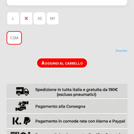
L
S
XS
M1
CGM
Svuota
Aggiungi al carrello