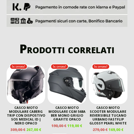
Prodotti correlati
In offerta!
In offerta!
In offerta!
CASCO MOTO
CASCO MOTO
CASCO MOTO
MODULARE CABERG
MODULARE CGM 568A
SCOOTER MODULARE
TRIP CON DISPOSTIVO
BER MONO GRIGIO
REVERSIBILE TUCANO
SOS MEDICAL ID |
GRAFITE OPACO
URBANO FASTFLIP
NERO OPACO
GLOSSY PEARL WHITE
IL
IL
190,00
€
119,00
€
IL
IL
IL
IL
309,00
€
267,00
€
279,00
€
169,00
€
PREZZO
PREZZO