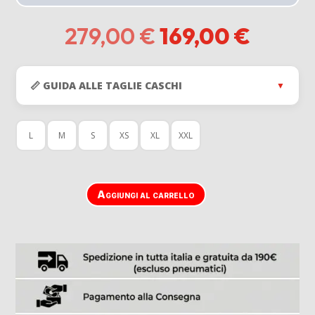
Il
Il
279,00
€
169,00
€
prezzo
prezz
originale
attual
era:
è:
📏 GUIDA ALLE TAGLIE CASCHI
▼
279,00 €.
169,00
L
M
S
XS
XL
XXL
Aggiungi al carrello