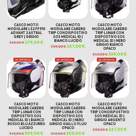
CASCO MOTO
CASCO MOTO
CASCO MOTO
MODULARE LS2 FF910
MODULARE CABERG
MODULARE CABERG
ADVANT 2 ASTRAL
TRIP CON DISPOSTIVO
TRIP LUNAR CON
GREY | GRIGIO
SOS MEDICAL ID |
DISPOSTIVO SOS
BIANCO LUCIDO
MEDICAL ID | NERO
Il
279,00
€
Il
369,00
€
GRIGIO BIANCO
prezzo
prezzo
Il
267,00
€
Il
309,00
€
originale
attuale
OPACO
prezzo
prezzo
era:
è:
originale
attuale
Il
309,00
€
Il
369,00 €.
279,00 €.
349,00
€
era:
è:
prezzo
prez
309,00 €.
267,00 €.
IN OFFERTA!
IN OFFERTA!
IN OFFERTA!
originale
attua
era:
è:
349,00 €.
309,0
CASCO MOTO
CASCO MOTO
CASCO MOTO
MODULARE CABERG
MODULARE CABERG
MODULARE CABERG
TRIP LUNAR CON
TRIP LUNAR CON
TRIP CON DISPOSTIVO
DISPOSTIVO SOS
DISPOSTIVO SOS
SOS MEDICAL ID |
MEDICAL ID | BIANCO
MEDICAL ID | NERO
GRIGIO ARGENTO
ROSSO BLU AZZURRO
GRIGIO GIALLO FLUO
OPACO
LUCIDO
OPACO
Il
267,00
€
Il
309,00
€
prezzo
prez
Il
309,00
€
Il
Il
309,00
€
Il
349,00
€
349,00
€
originale
attua
prezzo
prezzo
prezzo
prezzo