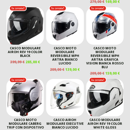
IL
IL
279,00
€
169,00
€
ORIGINALE
ATTUALE
ORIGINALE
ATTUALE
PREZZO
PREZ
In offerta!
In offerta!
In offerta!
ERA:
È:
ERA:
È:
ORIGINALE
ATTU
339,00 €.
249,00 €.
159,00 €.
99,00 €.
ERA:
È:
279,00 €.
169,00
CASCO MODULARE
CASCO MOTO
CASCO MOTO
AIROH REV 19 COLOR
MODULARE
MODULARE
BLACK
REVERSIBILE MPH
REVERSIBILE MPH
ARTRA BIANCO
ARTRA GRAFICA
IL
IL
399,99
€
285,00
€
LUCIDO
VISION BIANCA ROSSO
PREZZO
PREZZO
BLU
IL
IL
209,00
€
139,00
€
ORIGINALE
ATTUALE
IL
IL
209,00
€
159,00
€
PREZZO
PREZZO
ERA:
È:
PREZZO
PREZ
ORIGINALE
ATTUALE
In offerta!
In offerta!
399,99 €.
285,00 €.
ORIGINALE
ATTU
ERA:
È:
ERA:
È:
209,00 €.
139,00 €.
209,00 €.
159,00
CASCO MOTO
CASCO AIROH
CASCO MODULARE
MODULARE CABERG
MODULARE EXECUTIVE
AIROH REV 19 COLOR
TRIP CON DISPOSTIVO
BIANCO LUCIDO
WHITE GLOSS