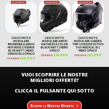
era:
è:
IN OFFERTA!
originale
attuale
IN OFFERTA!
originale
attuale
IN OFFERTA!
309,00 €.
267,0
era:
è:
era:
è:
349,00 €.
309,00 €.
349,00 €.
309,00 €.
CASCO MOTO
CASCO MOTO
CASCO MOTO
MODULARE
MODULARE AIROH
MODULARE CABERG
REVERSIBILE AIROH
MATHISSE II COLOR
TRIP CON DISPOSTIVO
MATHISSE 2 GENIUS
BLACK MATT | NERO
SOS MEDICAL ID |
BLUE MATT | NERO
OPACO
NERO OPACO
GRIGIO BLU OPACO
Il
210,00
€
Il
Il
267,00
€
Il
299,00
€
309,00
€
prezzo
prezzo
prezzo
prez
Il
240,00
€
Il
349,00
€
originale
attuale
originale
attua
prezzo
prezzo
era:
è:
era:
è:
originale
attuale
299,00 €.
210,00 €.
309,00 €.
267,0
era:
è:
349,00 €.
240,00 €.
VUOI SCOPRIRE LE NOSTRE
MIGLIORI OFFERTE?
CLICCA IL PULSANTE QUI SOTTO
Scopri le Nostre Offerte