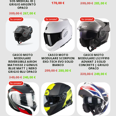
SOS MEDICAL ID |
IL
IL
170,00
€
399,99
€
285,00
€
GRIGIO ARGENTO
PREZZO
PREZ
OPACO
ORIGINALE
ATTU
IL
IL
309,00
€
267,00
€
ERA:
È:
PREZZO
PREZZO
In offerta!
In offerta!
In offerta!
399,99 €.
285,00
ORIGINALE
ATTUALE
ERA:
È:
309,00 €.
267,00 €.
CASCO MOTO
CASCO MOTO
CASCO MOTO
MODULARE
MODULARE SCORPION
MODULARE LS2 FF910
REVERSIBILE AIROH
EXO-TECH EVO SOLID
ADVANT 2 SOLID
MATHISSE 2 GENIUS
BIANCO
CONCRETE | GRIGIO
BLUE MATT | NERO
OPACO
IL
IL
299,00
€
280,00
€
GRIGIO BLU OPACO
IL
IL
339,00
€
249,00
€
PREZZO
PREZZO
IL
IL
349,00
€
240,00
€
PREZZO
PREZ
ORIGINALE
ATTUALE
PREZZO
PREZZO
ORIGINALE
ATTU
In offerta!
ERA:
È:
ORIGINALE
ATTUALE
ERA:
È:
299,00 €.
280,00 €.
ERA:
È:
339,00 €.
249,00
349,00 €.
240,00 €.