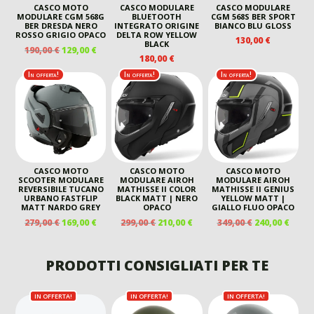
CASCO MOTO
CASCO MODULARE
CASCO MODULARE
MODULARE CGM 568G
BLUETOOTH
CGM 568S BER SPORT
BER DRESDA NERO
INTEGRATO ORIGINE
BIANCO BLU GLOSS
ROSSO GRIGIO OPACO
DELTA ROW YELLOW
130,00
€
BLACK
IL
IL
190,00
€
129,00
€
180,00
€
PREZZO
PREZZO
ORIGINALE
ATTUALE
In offerta!
In offerta!
In offerta!
ERA:
È:
190,00 €.
129,00 €.
CASCO MOTO
CASCO MOTO
CASCO MOTO
SCOOTER MODULARE
MODULARE AIROH
MODULARE AIROH
REVERSIBILE TUCANO
MATHISSE II COLOR
MATHISSE II GENIUS
URBANO FASTFLIP
BLACK MATT | NERO
YELLOW MATT |
MATT NARDO GREY
OPACO
GIALLO FLUO OPACO
IL
IL
IL
IL
IL
IL
279,00
€
169,00
€
299,00
€
210,00
€
349,00
€
240,00
€
PREZZO
PREZZO
PREZZO
PREZZO
PREZZO
PREZ
ORIGINALE
ATTUALE
ORIGINALE
ATTUALE
ORIGINALE
ATTU
ERA:
È:
ERA:
È:
ERA:
È:
PRODOTTI CONSIGLIATI PER TE
279,00 €.
169,00 €.
299,00 €.
210,00 €.
349,00 €.
240,00
IN OFFERTA!
IN OFFERTA!
IN OFFERTA!