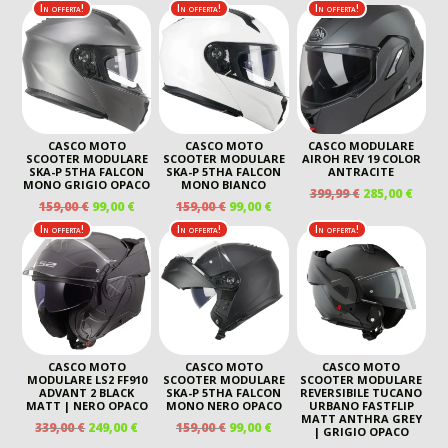
PREZZO
PREZZO
PREZZO
PREZ
ORIGINALE
ATTUALE
In offerta!
In offerta!
In offerta!
ORIGINALE
ATTUALE
ORIGINALE
ATTU
ERA:
È:
ERA:
È:
ERA:
È:
190,00 €.
119,00 €.
309,00 €.
267,00 €.
279,00 €.
169,00
CASCO MOTO
CASCO MOTO
CASCO MODULARE
SCOOTER MODULARE
SCOOTER MODULARE
AIROH REV 19 COLOR
SKA-P 5THA FALCON
SKA-P 5THA FALCON
ANTRACITE
MONO GRIGIO OPACO
MONO BIANCO
IL
IL
399,99
€
285,00
€
IL
IL
IL
IL
159,00
€
99,00
€
159,00
€
99,00
€
PREZZO
PREZ
PREZZO
PREZZO
PREZZO
PREZZO
ORIGINALE
ATTU
In offerta!
In offerta!
In offerta!
ORIGINALE
ATTUALE
ORIGINALE
ATTUALE
ERA:
È:
ERA:
È:
ERA:
È:
399,99 €.
285,00
159,00 €.
99,00 €.
159,00 €.
99,00 €.
CASCO MOTO
CASCO MOTO
CASCO MOTO
MODULARE LS2 FF910
SCOOTER MODULARE
SCOOTER MODULARE
ADVANT 2 BLACK
SKA-P 5THA FALCON
REVERSIBILE TUCANO
MATT | NERO OPACO
MONO NERO OPACO
URBANO FASTFLIP
MATT ANTHRA GREY
IL
IL
IL
IL
339,00
€
249,00
€
159,00
€
99,00
€
| GRIGIO OPACO
PREZZO
PREZZO
PREZZO
PREZZO