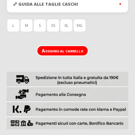
era:
è:
📏 GUIDA ALLE TAGLIE CASCHI
▼
309,00 €.
267,0
L
M
S
XS
XL
XXL
Aggiungi al carrello