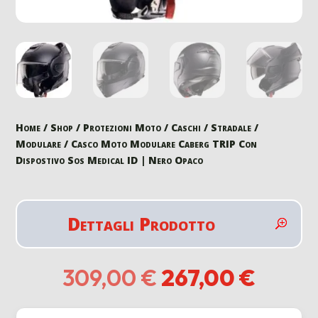
Home
/
Shop
/
Protezioni Moto
/
Caschi
/
Stradale
/
Modulare
/ Casco Moto Modulare Caberg TRIP Con
Dispostivo Sos Medical ID | Nero Opaco
Dettagli Prodotto
Il
Il
309,00
€
267,00
€
prezzo
prezz
originale
attual