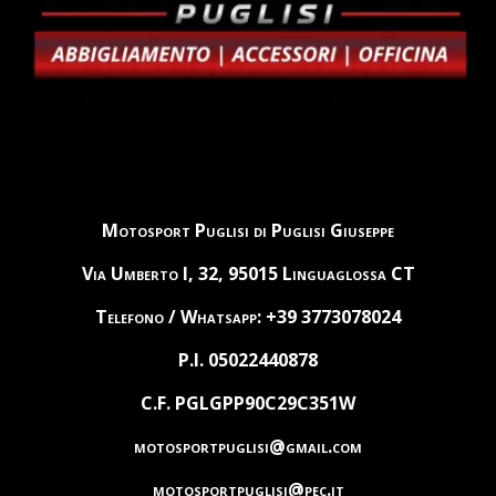
Motosport Puglisi di Puglisi Giuseppe
Via Umberto I, 32, 95015 Linguaglossa CT
Telefono / Whatsapp: +39 3773078024
P.I. 05022440878
C.F. PGLGPP90C29C351W
motosportpuglisi@gmail.com
motosportpuglisi@pec.it