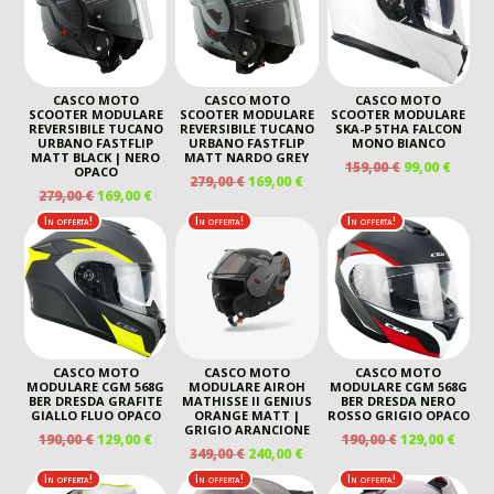
159,00 €.
99,00 €.
190,00 €.
119,00
CASCO MOTO
CASCO MOTO
CASCO MOTO
SCOOTER MODULARE
SCOOTER MODULARE
SCOOTER MODULARE
REVERSIBILE TUCANO
REVERSIBILE TUCANO
SKA-P 5THA FALCON
URBANO FASTFLIP
URBANO FASTFLIP
MONO BIANCO
MATT BLACK | NERO
MATT NARDO GREY
IL
IL
159,00
€
99,00
€
OPACO
IL
IL
279,00
€
169,00
€
PREZZO
PREZ
IL
IL
279,00
€
169,00
€
PREZZO
PREZZO
ORIGINALE
ATTU
PREZZO
PREZZO
ORIGINALE
ATTUALE
In offerta!
In offerta!
In offerta!
ERA:
È:
ORIGINALE
ATTUALE
ERA:
È:
159,00 €.
99,00 
ERA:
È:
279,00 €.
169,00 €.
279,00 €.
169,00 €.
CASCO MOTO
CASCO MOTO
CASCO MOTO
MODULARE CGM 568G
MODULARE AIROH
MODULARE CGM 568G
BER DRESDA GRAFITE
MATHISSE II GENIUS
BER DRESDA NERO
GIALLO FLUO OPACO
ORANGE MATT |
ROSSO GRIGIO OPACO
GRIGIO ARANCIONE
IL
IL
IL
IL
190,00
€
129,00
€
190,00
€
129,00
€
IL
IL
349,00
€
240,00
€
PREZZO
PREZZO
PREZZO
PREZ
PREZZO
PREZZO
ORIGINALE
ATTUALE
ORIGINALE
ATTU
In offerta!
In offerta!
In offerta!
ORIGINALE
ATTUALE