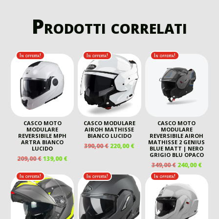
Prodotti correlati
In offerta!
In offerta!
In offerta!
CASCO MOTO
CASCO MODULARE
CASCO MOTO
MODULARE
AIROH MATHISSE
MODULARE
REVERSIBILE MPH
BIANCO LUCIDO
REVERSIBILE AIROH
ARTRA BIANCO
MATHISSE 2 GENIUS
IL
IL
390,00
€
220,00
€
LUCIDO
BLUE MATT | NERO
PREZZO
PREZZO
GRIGIO BLU OPACO
IL
IL
209,00
€
139,00
€
ORIGINALE
ATTUALE
IL
IL
349,00
€
240,00
€
PREZZO
PREZZO
ERA:
È:
PREZZO
PREZ
ORIGINALE
ATTUALE
In offerta!
In offerta!
In offerta!
390,00 €.
220,00 €.
ORIGINALE
ATTU
ERA:
È:
ERA:
È:
209,00 €.
139,00 €.
349,00 €.
240,00