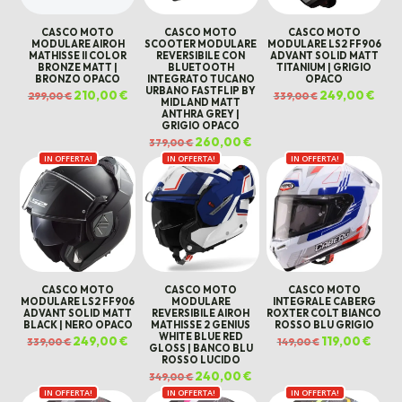
CASCO MOTO
CASCO MOTO
CASCO MOTO
MODULARE AIROH
SCOOTER MODULARE
MODULARE LS2 FF906
MATHISSE II COLOR
REVERSIBILE CON
ADVANT SOLID MATT
BRONZE MATT |
BLUETOOTH
TITANIUM | GRIGIO
BRONZO OPACO
INTEGRATO TUCANO
OPACO
URBANO FASTFLIP BY
Il
210,00
€
Il
Il
249,00
€
Il
299,00
€
339,00
€
MIDLAND MATT
prezzo
prezzo
prezzo
prez
originale
attuale
originale
attua
ANTHRA GREY |
era:
è:
era:
è:
GRIGIO OPACO
299,00 €.
210,00 €.
339,00 €.
249,0
Il
260,00
€
Il
379,00
€
prezzo
prezzo
IN OFFERTA!
IN OFFERTA!
originale
attuale
IN OFFERTA!
era:
è:
379,00 €.
260,00 €.
CASCO MOTO
CASCO MOTO
CASCO MOTO
MODULARE LS2 FF906
MODULARE
INTEGRALE CABERG
ADVANT SOLID MATT
REVERSIBILE AIROH
ROXTER COLT BIANCO
BLACK | NERO OPACO
MATHISSE 2 GENIUS
ROSSO BLU GRIGIO
WHITE BLUE RED
Il
249,00
€
Il
Il
119,00
€
Il
339,00
€
149,00
€
GLOSS | BANCO BLU
prezzo
prezzo
prezzo
prezz
originale
attuale
originale
attua
ROSSO LUCIDO
era:
è:
era:
è:
Il
240,00
€
Il
339,00 €.
249,00 €.
149,00 €.
119,00
349,00
€
prezzo
prezzo
IN OFFERTA!
IN OFFERTA!
originale
attuale
IN OFFERTA!
era:
è: