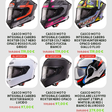
349,00 €.
240,00 €.
CASCO MOTO
CASCO MOTO
CASCO MOTO
INTEGRALE CABERG
INTEGRALE CABERG
INTEGRALE CABERG
ROXTER COLT NERO
ROXTER COLT NERO
ROXTER HUNTER NERO
OPACO ROSSO FLUO
OPACO FUCSIA
OPACO GRIGIO
GRIGIO
BIANCO
GIALLO FLUO
Il
119,00
€
Il
Il
119,00
€
Il
Il
119,00
€
Il
149,00
€
149,00
€
149,00
€
prezzo
prezzo
prezzo
prezzo
prezzo
prezz
IN OFFERTA!
originale
attuale
IN OFFERTA!
originale
attuale
IN OFFERTA!
originale
attua
era:
è:
era:
è:
era:
è:
149,00 €.
119,00 €.
149,00 €.
119,00 €.
149,00 €.
119,00
CASCO MOTO
CASCO MOTO
CASCO MOTO
INTEGRALE CABERG
INTEGRALE CABERG
MODULARE LS2 FF910
ROXTER BIANCO
ROXTER NERO OPACO
ADVANT 2 TRIPLE
LUCIDO
WHITE BLUE RED |
Il
97,00
€
Il
119,00
€
BIANCO BLU ROSSO
prezzo
prezzo
Il
97,00
€
Il
119,00
€
originale
attuale
prezzo
prezzo
Il
279,00
€
Il
369,00
€
era:
è:
originale
attuale