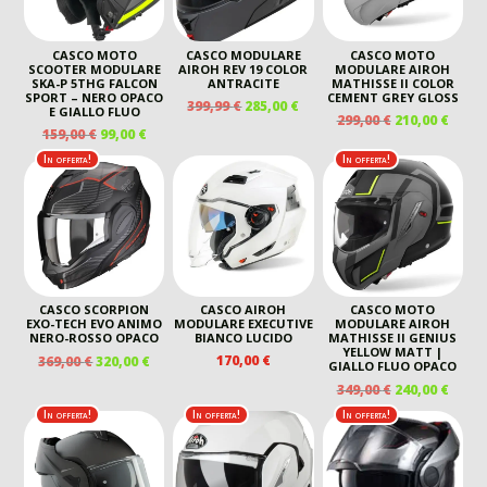
CASCO MOTO
CASCO MODULARE
CASCO MOTO
SCOOTER MODULARE
AIROH REV 19 COLOR
MODULARE AIROH
SKA-P 5THG FALCON
ANTRACITE
MATHISSE II COLOR
SPORT – NERO OPACO
CEMENT GREY GLOSS
IL
IL
399,99
€
285,00
€
E GIALLO FLUO
IL
IL
299,00
€
210,00
€
PREZZO
PREZZO
IL
IL
159,00
€
99,00
€
PREZZO
PREZ
ORIGINALE
ATTUALE
PREZZO
PREZZO
ORIGINALE
ATTU
In offerta!
In offerta!
ERA:
È:
ORIGINALE
ATTUALE
ERA:
È:
399,99 €.
285,00 €.
ERA:
È:
299,00 €.
210,00
159,00 €.
99,00 €.
CASCO SCORPION
CASCO AIROH
CASCO MOTO
EXO-TECH EVO ANIMO
MODULARE EXECUTIVE
MODULARE AIROH
NERO-ROSSO OPACO
BIANCO LUCIDO
MATHISSE II GENIUS
YELLOW MATT |
IL
IL
170,00
€
369,00
€
320,00
€
GIALLO FLUO OPACO
PREZZO
PREZZO
IL
IL
349,00
€
240,00
€
ORIGINALE
ATTUALE
PREZZO
PREZ
In offerta!
In offerta!
In offerta!
ERA:
È:
ORIGINALE
ATTU
369,00 €.
320,00 €.
ERA:
È:
349,00 €.
240,00