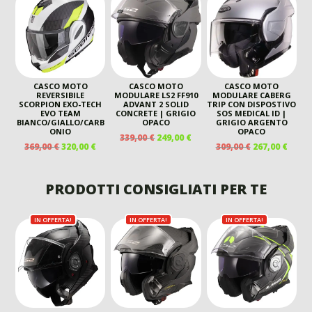
ERA:
È:
ERA:
È:
ERA:
È:
190,00 €.
129,00 €.
190,00 €.
129,00
349,00 €.
240,00 €.
CASCO MOTO
CASCO MOTO
CASCO MOTO
REVERSIBILE
MODULARE LS2 FF910
MODULARE CABERG
SCORPION EXO-TECH
ADVANT 2 SOLID
TRIP CON DISPOSTIVO
EVO TEAM
CONCRETE | GRIGIO
SOS MEDICAL ID |
BIANCO/GIALLO/CARB
OPACO
GRIGIO ARGENTO
ONIO
OPACO
IL
IL
339,00
€
249,00
€
IL
IL
IL
IL
369,00
€
320,00
€
309,00
€
267,00
€
PREZZO
PREZZO
PREZZO
PREZZO
PREZZO
PREZ
ORIGINALE
ATTUALE
ORIGINALE
ATTUALE
ORIGINALE
ATTU
ERA:
È:
ERA:
È:
ERA:
È:
PRODOTTI CONSIGLIATI PER TE
339,00 €.
249,00 €.
369,00 €.
320,00 €.
309,00 €.
267,00
IN OFFERTA!
IN OFFERTA!
IN OFFERTA!