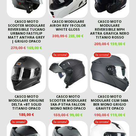
CASCO MOTO
CASCO MODULARE
CASCO MOTO
SCOOTER MODULARE
AIROH REV 19 COLOR
MODULARE
REVERSIBILE TUCANO
WHITE GLOSS
REVERSIBILE MPH
URBANO FASTFLIP
ARTRA GRAFICA NERO
IL
IL
399,99
€
285,00
€
MATT ANTHRA GREY
TITANIO ROSSO
PREZZO
PREZZO
| GRIGIO OPACO
IL
IL
209,00
€
159,00
€
ORIGINALE
ATTUALE
IL
IL
279,00
€
169,00
€
PREZZO
PREZ
ERA:
È:
PREZZO
PREZZO
ORIGINALE
ATTU
In offerta!
In offerta!
399,99 €.
285,00 €.
ORIGINALE
ATTUALE
ERA:
È:
ERA:
È:
209,00 €.
159,00
279,00 €.
169,00 €.
CASCO MOTO
CASCO MOTO
CASCO MOTO
MODULARE ORIGINE
SCOOTER MODULARE
MODULARE CGM 568A
DELTA +BT SOLID
SKA-P 5THA FALCON
BER MONO GRIGIO
TITANIO OPACO
MONO NERO OPACO
GRAFITE OPACO
IL
IL
IL
IL
180,00
€
159,00
€
99,00
€
190,00
€
119,00
€
PREZZO
PREZZO
PREZZO
PREZ
In offerta!
In offerta!
In offerta!
ORIGINALE
ATTUALE
ORIGINALE
ATTU
ERA:
È:
ERA:
È: