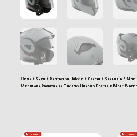
Home
/
Shop
/
Protezioni Moto
/
Caschi
/
Stradale
/
Modu
Modulare Reversibile Tucano Urbano Fastflip Matt Nard
In offerta!
In offerta!