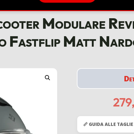
ooter Modulare Reve
o Fastflip Matt Nard
De
279
📏 GUIDA ALLE TAGLIE