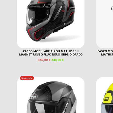
CASCO MODULARE AIROH MATHISSE II
CASCO MO
MAGNET ROSSO FLUO NERO GRIGIO OPACO
MATHISS
IL
IL
349,00
€
240,00
€
PREZZO
PREZZO
ORIGINALE
ATTUALE
ERA:
È:
349,00 €.
240,00 €.
In offerta!