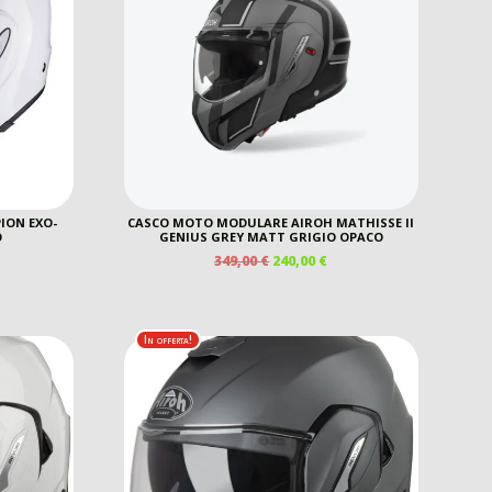
ION EXO-
CASCO MOTO MODULARE AIROH MATHISSE II
O
GENIUS GREY MATT GRIGIO OPACO
IL
IL
349,00
€
240,00
€
REZZO
PREZZO
PREZZO
E
TTUALE
ORIGINALE
ATTUALE
ERA:
È:
0,00 €.
349,00 €.
240,00 €.
In offerta!