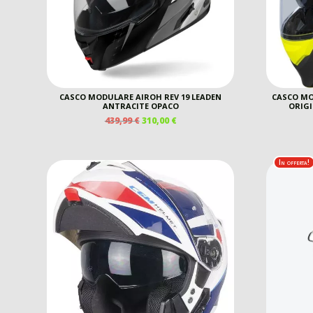
CASCO MODULARE AIROH REV 19 LEADEN
CASCO M
ANTRACITE OPACO
ORIGI
IL
IL
439,99
€
310,00
€
PREZZO
PREZZO
ORIGINALE
ATTUALE
ERA:
È:
In offerta!
439,99 €.
310,00 €.