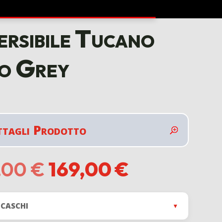
rsibile Tucano
o Grey
ttagli Prodotto
Il
Il
,00
€
169,00
€
prezzo
prezzo
originale
attuale
era:
è:
 CASCHI
▼
279,00 €.
169,00 €.