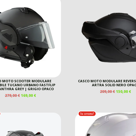
O MOTO SCOOTER MODULARE
CASCO MOTO MODULARE REVERS
BILE TUCANO URBANO FASTFLIP
ARTRA SOLID NERO OPA
NTHRA GREY | GRIGIO OPACO
IL
IL
209,00
€
150,00
€
IL
IL
279,00
€
169,00
€
PREZZO
P
PREZZO
PREZZO
ORIGINAL
A
ORIGINALE
ATTUALE
ERA:
È:
ERA:
È:
209,00 €.
15
In offerta!
279,00 €.
169,00 €.