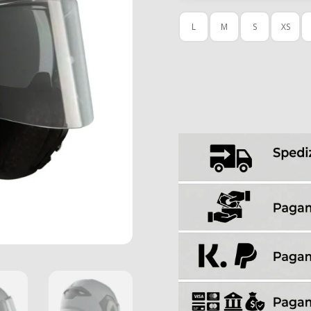
L
M
S
XS