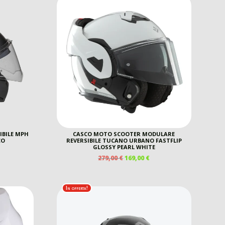
IBILE MPH
CASCO MOTO SCOOTER MODULARE
CO
REVERSIBILE TUCANO URBANO FASTFLIP
GLOSSY PEARL WHITE
IL
IL
279,00
€
169,00
€
REZZO
PREZZO
PREZZO
E
TTUALE
ORIGINALE
ATTUALE
ERA:
È:
0,00 €.
In offerta!
279,00 €.
169,00 €.