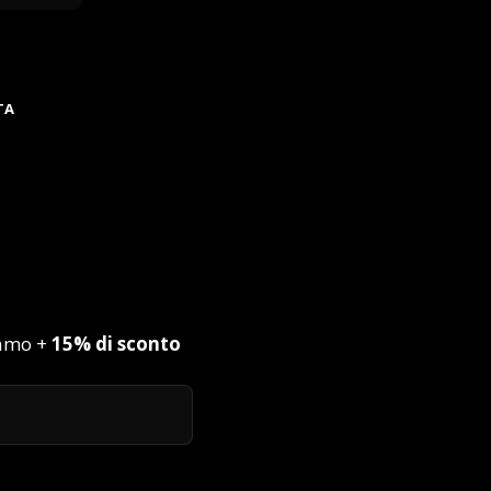
TA
iamo +
15% di sconto