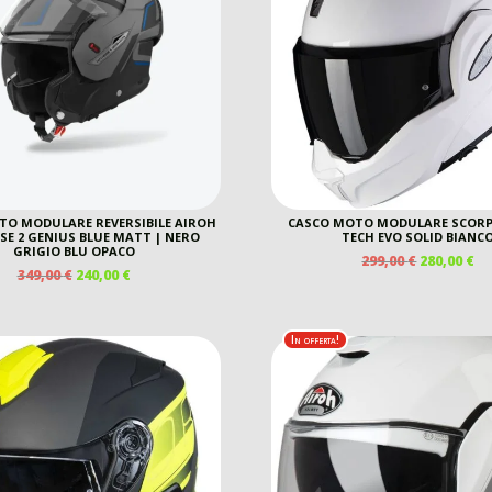
TO MODULARE REVERSIBILE AIROH
CASCO MOTO MODULARE SCORP
E 2 GENIUS BLUE MATT | NERO
TECH EVO SOLID BIANC
GRIGIO BLU OPACO
IL
IL
299,00
€
280,00
€
IL
IL
349,00
€
240,00
€
PREZZO
P
PREZZO
PREZZO
ORIGINAL
A
ORIGINALE
ATTUALE
ERA:
È:
ERA:
È:
299,00 €.
28
In offerta!
349,00 €.
240,00 €.