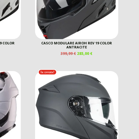
9 COLOR
CASCO MODULARE AIROH REV 19 COLOR
ANTRACITE
IL
IL
399,99
€
285,00
€
REZZO
PREZZO
PREZZO
E
TTUALE
ORIGINALE
ATTUALE
ERA:
È:
In offerta!
5,00 €.
399,99 €.
285,00 €.