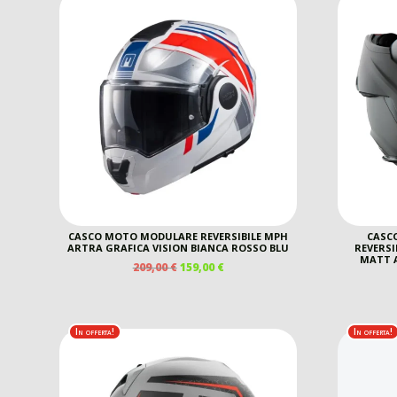
CASCO MOTO MODULARE REVERSIBILE MPH
CASC
ARTRA GRAFICA VISION BIANCA ROSSO BLU
REVERSI
MATT A
IL
IL
209,00
€
159,00
€
PREZZO
PREZZO
ORIGINALE
ATTUALE
ERA:
È:
209,00 €.
159,00 €.
In offerta!
In offerta!