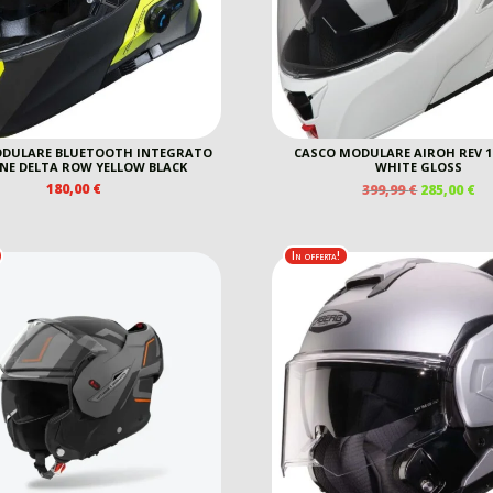
ODULARE BLUETOOTH INTEGRATO
CASCO MODULARE AIROH REV 1
NE DELTA ROW YELLOW BLACK
WHITE GLOSS
IL
IL
180,00
€
399,99
€
285,00
€
PREZZO
P
ORIGINAL
A
ERA:
È:
In offerta!
399,99 €.
28