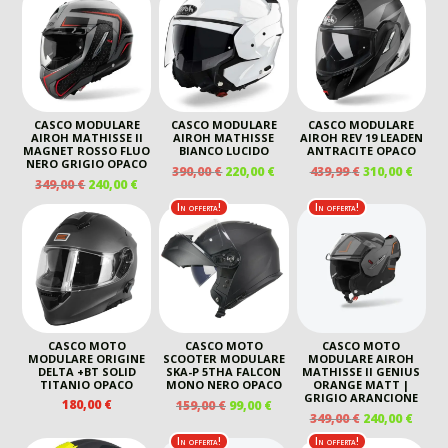
ERA:
È:
ERA:
È:
ERA:
È:
399,99 €.
285,00 €.
159,00 €.
99,00 €.
190,00 €.
129,00
CASCO MODULARE
CASCO MODULARE
CASCO MODULARE
AIROH MATHISSE II
AIROH MATHISSE
AIROH REV 19 LEADEN
MAGNET ROSSO FLUO
BIANCO LUCIDO
ANTRACITE OPACO
NERO GRIGIO OPACO
IL
IL
IL
IL
390,00
€
220,00
€
439,99
€
310,00
€
IL
IL
349,00
€
240,00
€
PREZZO
PREZZO
PREZZO
PREZ
PREZZO
PREZZO
ORIGINALE
ATTUALE
ORIGINALE
ATTU
In offerta!
In offerta!
ORIGINALE
ATTUALE
ERA:
È:
ERA:
È:
ERA:
È:
390,00 €.
220,00 €.
439,99 €.
310,00
349,00 €.
240,00 €.
CASCO MOTO
CASCO MOTO
CASCO MOTO
MODULARE ORIGINE
SCOOTER MODULARE
MODULARE AIROH
DELTA +BT SOLID
SKA-P 5THA FALCON
MATHISSE II GENIUS
TITANIO OPACO
MONO NERO OPACO
ORANGE MATT |
GRIGIO ARANCIONE
IL
IL
180,00
€
159,00
€
99,00
€
IL
IL
349,00
€
240,00
€
PREZZO
PREZZO
PREZZO
PREZ
ORIGINALE
ATTUALE
In offerta!
In offerta!