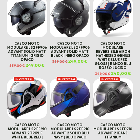
era:
è:
379,00 €.
260,00 €.
CASCO MOTO
CASCO MOTO
CASCO MOTO
MODULARE LS2 FF906
MODULARE LS2 FF906
MODULARE
ADVANT SOLID MATT
ADVANT SOLID MATT
REVERSIBILE AIROH
TITANIUM | GRIGIO
BLACK | NERO OPACO
MATHISSE 2 GENIUS
OPACO
WHITE BLUE RED
Il
249,00
€
Il
339,00
€
GLOSS | BANCO BLU
prezzo
prezzo
Il
249,00
€
Il
339,00
€
originale
attuale
ROSSO LUCIDO
prezzo
prezzo
era:
è:
originale
attuale
Il
240,00
€
Il
339,00 €.
249,00 €.
349,00
€
era:
è:
prezzo
prez
339,00 €.
249,00 €.
IN OFFERTA!
IN OFFERTA!
IN OFFERTA!
originale
attu
era:
è:
349,00 €.
240,
CASCO MOTO
CASCO MOTO
CASCO MOTO
MODULARE LS2 FF910
MODULARE LS2 FF910
MODULARE LS2 FF910
ADVANT 2 TRIPLE
ADVANT 2 SOLID BLU
ADVANT 2 JEANS
WHITE BLUE RED |
NAVY | BLU OPACO
TITANIUM