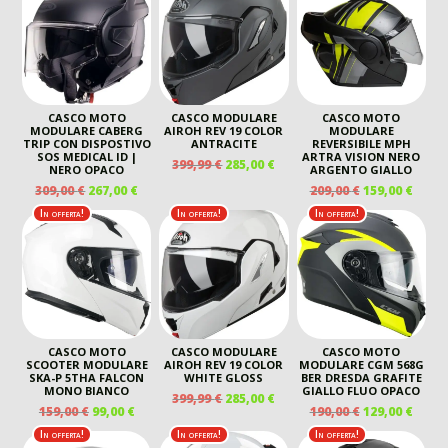
399,99 €.
285,00 €.
ERA:
È:
209,00 €.
150,00 €.
CASCO MOTO
CASCO MODULARE
CASCO MOTO
MODULARE CABERG
AIROH REV 19 COLOR
MODULARE
TRIP CON DISPOSTIVO
ANTRACITE
REVERSIBILE MPH
SOS MEDICAL ID |
ARTRA VISION NERO
IL
IL
399,99
€
285,00
€
NERO OPACO
ARGENTO GIALLO
PREZZO
PREZZO
IL
IL
IL
IL
309,00
€
267,00
€
209,00
€
159,00
€
ORIGINALE
ATTUALE
PREZZO
PREZZO
PREZZO
PREZ
In offerta!
In offerta!
In offerta!
ERA:
È:
ORIGINALE
ATTUALE
ORIGINALE
ATTU
399,99 €.
285,00 €.
ERA:
È:
ERA:
È:
309,00 €.
267,00 €.
209,00 €.
159,00
CASCO MOTO
CASCO MODULARE
CASCO MOTO
SCOOTER MODULARE
AIROH REV 19 COLOR
MODULARE CGM 568G
SKA-P 5THA FALCON
WHITE GLOSS
BER DRESDA GRAFITE
MONO BIANCO
GIALLO FLUO OPACO
IL
IL
399,99
€
285,00
€
IL
IL
IL
IL
159,00
€
99,00
€
190,00
€
129,00
€
PREZZO
PREZZO
PREZZO
PREZZO
PREZZO
PREZ
ORIGINALE
ATTUALE
In offerta!
In offerta!
In offerta!
ORIGINALE
ATTUALE
ORIGINALE
ATTU