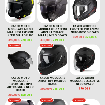
CASCO MOTO
CASCO MOTO
CASCO SCORPION
MODULARE AIROH
MODULARE LS2 FF910
EXO-TECH EVO ANIMO
MATHISSE EXPLORE
ADVANT 2 BLACK
NERO-ROSSO OPACO
NERO GIALLO FLUO
MATT | NERO OPACO
IL
IL
369,00
€
320,00
€
IL
IL
IL
IL
390,00
€
220,00
€
339,00
€
249,00
€
PREZZO
PREZ
PREZZO
PREZZO
PREZZO
PREZZO
ORIGINALE
ATTU
In offerta!
In offerta!
ORIGINALE
ATTUALE
ORIGINALE
ATTUALE
ERA:
È:
ERA:
È:
ERA:
È:
369,00 €.
320,00
390,00 €.
220,00 €.
339,00 €.
249,00 €.
CASCO MOTO
CASCO MODULARE
CASCO AIROH
MODULARE
AIROH REV 19 COLOR
MODULARE EXECUTIVE
REVERSIBILE MPH
BLACK
NERO OPACO
ARTRA SOLID NERO
IL
IL
170,00
€
399,99
€
285,00
€
OPACO
PREZZO
PREZZO
IL
IL
209,00
€
150,00
€
ORIGINALE
ATTUALE
PREZZO
PREZZO
In offerta!
In offerta!
In offerta!
ERA:
È:
ORIGINALE
ATTUALE