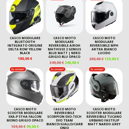
ORIGINALE
ATTU
ERA:
È:
ERA:
È:
159,00 €.
99,00 €.
349,00 €.
240,00
CASCO MODULARE
CASCO MOTO
CASCO MOTO
BLUETOOTH
MODULARE
MODULARE
INTEGRATO ORIGINE
REVERSIBILE AIROH
REVERSIBILE MPH
DELTA ROW YELLOW
MATHISSE 2 GENIUS
ARTRA BIANCO
BLACK
BLUE MATT | NERO
LUCIDO
GRIGIO BLU OPACO
IL
IL
180,00
€
209,00
€
139,00
€
IL
IL
349,00
€
240,00
€
PREZZO
PREZ
PREZZO
PREZZO
ORIGINALE
ATTU
In offerta!
In offerta!
In offerta!
ORIGINALE
ATTUALE
ERA:
È:
ERA:
È:
209,00 €.
139,00
349,00 €.
240,00 €.
CASCO MOTO
CASCO MOTO
CASCO MOTO
SCOOTER MODULARE
REVERSIBILE
SCOOTER MODULARE
SKA-P 5THA FALCON
SCORPION EXO-TECH
REVERSIBILE TUCANO
MONO GRIGIO OPACO
EVO TEAM
URBANO FASTFLIP
BIANCO/GIALLO/CARB
MATT NARDO GREY
IL
IL
159,00
€
99,00
€
ONIO