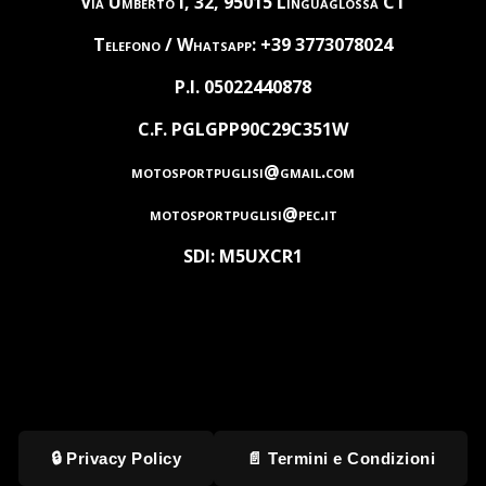
Via Umberto I, 32, 95015 Linguaglossa CT
Telefono / Whatsapp: +39 3773078024
P.I. 05022440878
C.F. PGLGPP90C29C351W
motosportpuglisi@gmail.com
motosportpuglisi@pec.it
SDI: M5UXCR1
🔒 Privacy Policy
📄 Termini e Condizioni