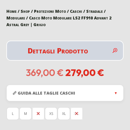
Home
/
Shop
/
Protezioni Moto
/
Caschi
/
Stradale
/
Modulare
/ Casco Moto Modulare LS2 FF910 Advant 2
Astral Grey | Grigio
Dettagli Prodotto
Il
Il
369,00
€
279,00
€
prezzo
prezz
originale
attual
era:
è:
📏 GUIDA ALLE TAGLIE CASCHI
▼
369,00 €.
279,00
L
M
S
XS
XL
XXL