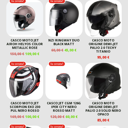
ORIGINALE
ATTUALE
ORIGINALE
ATTU
In offerta!
In offerta!
ORIGINALE
ATTUALE
ERA:
È:
ERA:
È:
ERA:
È:
120,00 €.
60,00 €.
110,00 €.
60,00 
104,00 €.
70,00 €.
CASCO MOTO JET
NZI RINGWAY DUO
CASCO MOTO
AIROH HELYOS COLOR
BLACK MATT
ORIGINE DEMI-JET
METALLIC ROSE
PALIO 2.0 TECHY
IL
IL
60,00
€
45,00
€
TITANIO
IL
IL
150,00
€
109,00
€
PREZZO
PREZZO
95,00
€
PREZZO
PREZZO
ORIGINALE
ATTUALE
ORIGINALE
ATTUALE
In offerta!
In offerta!
ERA:
È:
ERA:
È:
60,00 €.
45,00 €.
150,00 €.
109,00 €.
CASCO MOTO JET
CASCO JET CGM 126G
CASCO MOTO
SCORPION EXO 230
IPER CITY NERO
ORIGINE DEMI-JET
PUL NERO ROSSO
ROSSO MATT
PALIO 2.0 SOLID NERO
OPACO
IL
IL
IL
IL
169,00
€
100,00
€
120,00
€
60,00
€
85,00
€
PREZZO
PREZZO
PREZZO
PREZZO
ORIGINALE
ATTUALE
ORIGINALE
ATTUALE
In offerta!
In offerta!