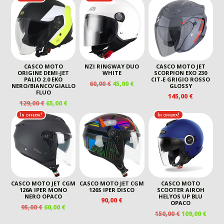
ERA:
È:
ERA:
È:
169,00 €.
100,00 €.
120,00 €.
60,00 €.
CASCO MOTO
NZI RINGWAY DUO
CASCO MOTO JET
ORIGINE DEMI-JET
WHITE
SCORPION EXO 230
PALIO 2.0 EKO
CIT-E GRIGIO ROSSO
IL
IL
60,00
€
45,00
€
NERO/BIANCO/GIALLO
GLOSSY
PREZZO
PREZZO
FLUO
145,00
€
ORIGINALE
ATTUALE
IL
IL
129,00
€
65,00
€
ERA:
È:
PREZZO
PREZZO
In offerta!
In offerta!
60,00 €.
45,00 €.
ORIGINALE
ATTUALE
ERA:
È:
129,00 €.
65,00 €.
CASCO MOTO JET CGM
CASCO MOTO JET CGM
CASCO MOTO
126A IPER MONO
126S IPER DISCO
SCOOTER AIROH
NERO OPACO
HELYOS UP BLU
90,00
€
OPACO
IL
IL
95,00
€
60,00
€
IL
IL
150,00
€
109,00
€
PREZZO
PREZZO
PREZZO
PREZ