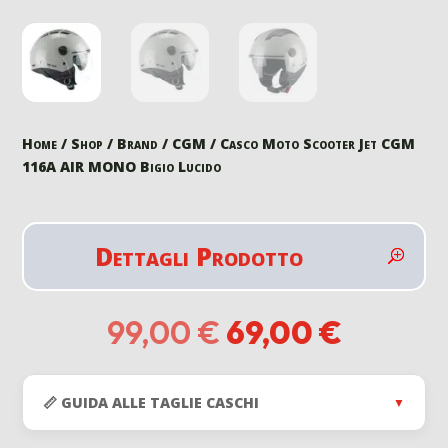
Home
/
Shop
/
Brand
/
CGM
/ Casco Moto Scooter Jet CGM
116A AIR MONO Bigio Lucido
Dettagli Prodotto
Il
Il
99,00
€
69,00
€
prezzo
prezzo
originale
attuale
era:
è:
📏 GUIDA ALLE TAGLIE CASCHI
▼
99,00 €.
69,00 €