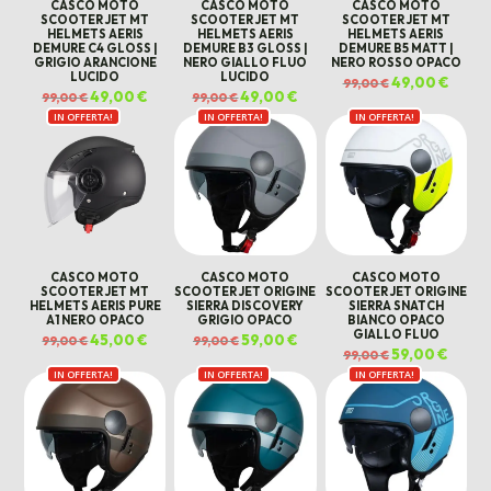
CASCO MOTO
CASCO MOTO
CASCO MOTO
SCOOTER JET MT
SCOOTER JET MT
SCOOTER JET MT
HELMETS AERIS
HELMETS AERIS
HELMETS AERIS
DEMURE C4 GLOSS |
DEMURE B3 GLOSS |
DEMURE B5 MATT |
GRIGIO ARANCIONE
NERO GIALLO FLUO
NERO ROSSO OPACO
LUCIDO
LUCIDO
Il
49,00
€
Il
99,00
€
prezzo
prezz
Il
49,00
€
Il
Il
49,00
€
Il
99,00
€
99,00
€
originale
attual
prezzo
prezzo
prezzo
prezzo
era:
è:
IN OFFERTA!
originale
attuale
IN OFFERTA!
originale
attuale
IN OFFERTA!
99,00 €.
49,00 
era:
è:
era:
è:
99,00 €.
49,00 €.
99,00 €.
49,00 €.
CASCO MOTO
CASCO MOTO
CASCO MOTO
SCOOTER JET MT
SCOOTER JET ORIGINE
SCOOTER JET ORIGINE
HELMETS AERIS PURE
SIERRA DISCOVERY
SIERRA SNATCH
A1 NERO OPACO
GRIGIO OPACO
BIANCO OPACO
GIALLO FLUO
Il
45,00
€
Il
Il
59,00
€
Il
99,00
€
99,00
€
prezzo
prezzo
prezzo
prezzo
Il
59,00
€
Il
99,00
€
originale
attuale
originale
attuale
prezzo
prezz
era:
è:
era:
è:
IN OFFERTA!
IN OFFERTA!
IN OFFERTA!
originale
attual
99,00 €.
45,00 €.
99,00 €.
59,00 €.
era:
è:
99,00 €.
59,00 €