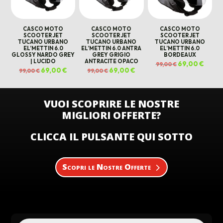
CASCO MOTO
CASCO MOTO
CASCO MOTO
SCOOTER JET
SCOOTER JET
SCOOTER JET
TUCANO URBANO
TUCANO URBANO
TUCANO URBANO
EL’METTIN 6.0
EL’METTIN 6.0 ANTRA
EL’METTIN 6.0
GLOSSY NARDO GREY
GREY GRIGIO
BORDEAUX
| LUCIDO
ANTRACITE OPACO
Il
69,00
€
Il
99,00
€
prezzo
prezz
Il
69,00
€
Il
Il
69,00
€
Il
99,00
€
99,00
€
originale
attual
prezzo
prezzo
prezzo
prezzo
era:
è:
originale
attuale
originale
attuale
99,00 €.
69,00 
era:
è:
era:
è:
99,00 €.
69,00 €.
99,00 €.
69,00 €.
VUOI SCOPRIRE LE NOSTRE
MIGLIORI OFFERTE?
CLICCA IL PULSANTE QUI SOTTO
Scopri le Nostre Offerte
Products