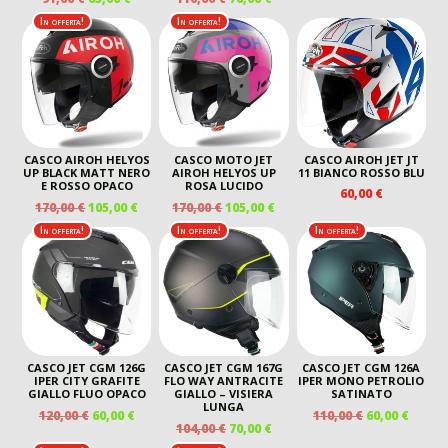
PREZZO
PREZZ
PREZZO
PREZZO
PREZZO
PREZZO
ORIGINALE
ATTUA
In offerta!
In offerta!
ORIGINALE
ATTUALE
ORIGINALE
ATTUALE
ERA:
È:
ERA:
È:
ERA:
È:
60,00 €.
45,00 €
91,00 €.
65,00 €.
110,00 €.
76,00 €.
CASCO AIROH HELYOS
CASCO MOTO JET
CASCO AIROH JET JT
UP BLACK MATT NERO
AIROH HELYOS UP
11 BIANCO ROSSO BLU
E ROSSO OPACO
ROSA LUCIDO
60,00
€
IL
IL
IL
IL
170,00
€
105,00
€
170,00
€
105,00
€
PREZZO
PREZZO
PREZZO
PREZZO
In offerta!
In offerta!
In offerta!
ORIGINALE
ATTUALE
ORIGINALE
ATTUALE
ERA:
È:
ERA:
È:
170,00 €.
105,00 €.
170,00 €.
105,00 €.
CASCO JET CGM 126G
CASCO JET CGM 167G
CASCO JET CGM 126A
IPER CITY GRAFITE
FLO WAY ANTRACITE
IPER MONO PETROLIO
GIALLO FLUO OPACO
GIALLO – VISIERA
SATINATO
LUNGA
IL
IL
IL
IL
120,00
€
60,00
€
110,00
€
60,00
€
IL
IL
104,00
€
70,00
€
PREZZO
PREZZO
PREZZO
PREZ
PREZZO
PREZZO