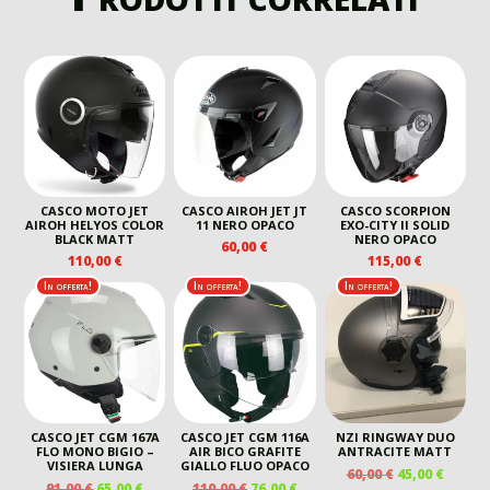
CASCO MOTO JET
CASCO AIROH JET JT
CASCO SCORPION
AIROH HELYOS COLOR
11 NERO OPACO
EXO-CITY II SOLID
BLACK MATT
NERO OPACO
60,00
€
110,00
€
115,00
€
In offerta!
In offerta!
In offerta!
CASCO JET CGM 167A
CASCO JET CGM 116A
NZI RINGWAY DUO
FLO MONO BIGIO –
AIR BICO GRAFITE
ANTRACITE MATT
VISIERA LUNGA
GIALLO FLUO OPACO
IL
IL
60,00
€
45,00
€
IL
IL
IL
IL
91,00
€
65,00
€
110,00
€
76,00
€