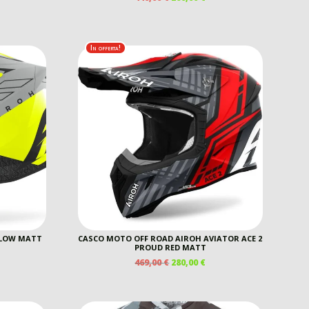
PREZZO
PREZZO
REZZO
ORIGINALE
ATTUALE
E
TTUALE
ERA:
È:
440,00 €.
260,00 €.
In offerta!
0,00 €.
LLOW MATT
CASCO MOTO OFF ROAD AIROH AVIATOR ACE 2
PROUD RED MATT
IL
IL
469,00
€
280,00
€
REZZO
PREZZO
PREZZO
E
TTUALE
ORIGINALE
ATTUALE
ERA:
È:
5,00 €.