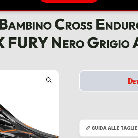
Bambino Cross End
 FURY Nero Grigio 
De
📏 GUIDA ALLE TAGLIE