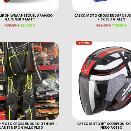
AIROH WRAAP SEQUEL ARANCIO
CASCO MOTO CROSS ENDURO JUST
FLUO/NERO MATT
KICK BLU GIALLO
IL
IL
IL
IL
179,00
€
120,00
€
160,00
€
110,00
€
PREZZO
PREZZO
PREZZO
P
ORIGINALE
ATTUALE
ORIGINAL
A
ERA:
È:
ERA:
È:
In offerta!
179,00 €.
120,00 €.
160,00 €.
11
 MOTO CROSS ENDURO O’SHOW +
CASCO MOTO JET SCORPION EXO
UANTI NERO GIALLO FLUO
NERO ROSSO