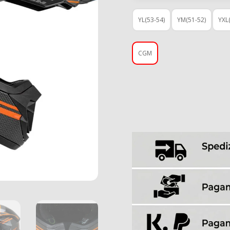
YL(53-54)
YM(51-52)
YXL
CGM