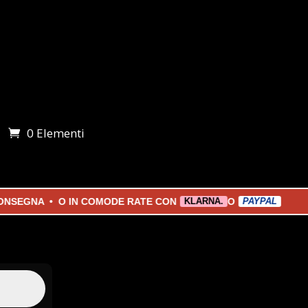
0 Elementi
i
NA • O IN COMODE RATE CON
O
KLARNA.
PAYPAL