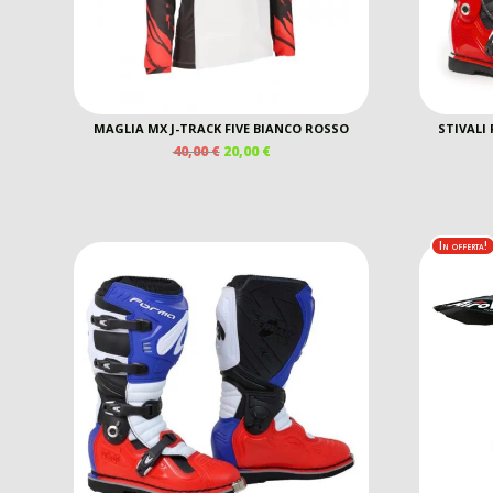
MAGLIA MX J-TRACK FIVE BIANCO ROSSO
STIVALI
IL
IL
40,00
€
20,00
€
PREZZO
PREZZO
ORIGINALE
ATTUALE
ERA:
È:
40,00 €.
20,00 €.
In offerta!