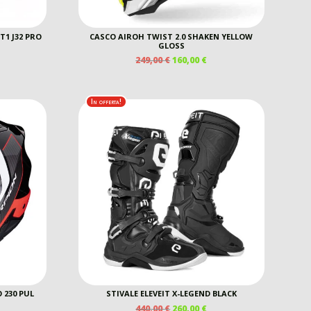
1 J32 PRO
CASCO AIROH TWIST 2.0 SHAKEN YELLOW
GLOSS
IL
IL
249,00
€
160,00
€
REZZO
PREZZO
PREZZO
E
TTUALE
ORIGINALE
ATTUALE
ERA:
È:
In offerta!
0,00 €.
249,00 €.
160,00 €.
 230 PUL
STIVALE ELEVEIT X-LEGEND BLACK
IL
IL
440,00
€
260,00
€