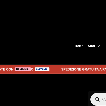
Home
Shop
N
O
SPEDIZIONE GRATUITA A PARTIR
KLARNA.
PAYPAL
Products
search