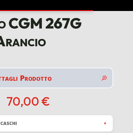
uro CGM 267G
Arancio
ttagli Prodotto
70,00
€
 CASCHI
▼