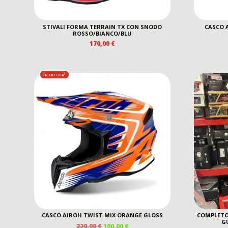
STIVALI FORMA TERRAIN TX CON SNODO
CASCO 
ROSSO/BIANCO/BLU
170,00
€
In offerta!
CASCO AIROH TWIST MIX ORANGE GLOSS
COMPLETO
G
IL
IL
220,00
€
100,00
€