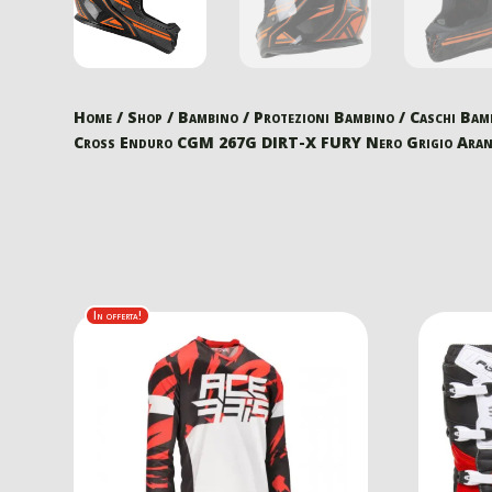
Home
/
Shop
/
Bambino
/
Protezioni Bambino
/
Caschi Bam
Cross Enduro CGM 267G DIRT-X FURY Nero Grigio Aran
In offerta!