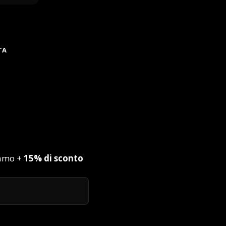
TA
iamo +
15% di sconto