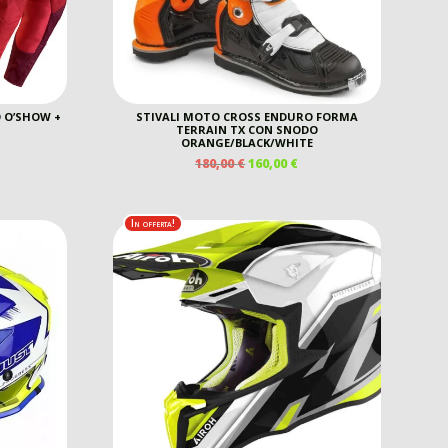
 O’SHOW +
STIVALI MOTO CROSS ENDURO FORMA
TERRAIN TX CON SNODO
ORANGE/BLACK/WHITE
IL
IL
180,00
€
160,00
€
PREZZO
PREZZO
ORIGINALE
ATTUALE
ERA:
È:
In offerta!
180,00 €.
160,00 €.