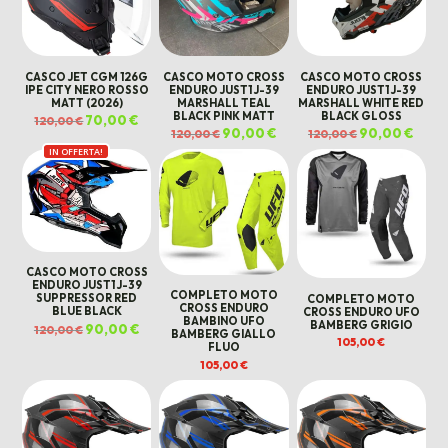
CASCO JET CGM 126G
CASCO MOTO CROSS
CASCO MOTO CROSS
IPE CITY NERO ROSSO
ENDURO JUST1 J-39
ENDURO JUST1 J-39
MATT (2026)
MARSHALL TEAL
MARSHALL WHITE RED
BLACK PINK MATT
BLACK GLOSS
Il
70,00
€
Il
120,00
€
prezzo
prezzo
Il
90,00
€
Il
Il
90,00
€
Il
120,00
€
120,00
€
originale
attuale
prezzo
prezzo
prezzo
prezz
era:
è:
IN OFFERTA!
originale
attuale
originale
attua
120,00 €.
70,00 €.
era:
è:
era:
è:
120,00 €.
90,00 €.
120,00 €.
90,00
CASCO MOTO CROSS
ENDURO JUST1 J-39
COMPLETO MOTO
SUPPRESSOR RED
COMPLETO MOTO
CROSS ENDURO
BLUE BLACK
CROSS ENDURO UFO
BAMBINO UFO
BAMBERG GRIGIO
Il
90,00
€
Il
120,00
€
BAMBERG GIALLO
prezzo
prezzo
105,00
€
FLUO
originale
attuale
era:
è:
105,00
€
120,00 €.
90,00 €.