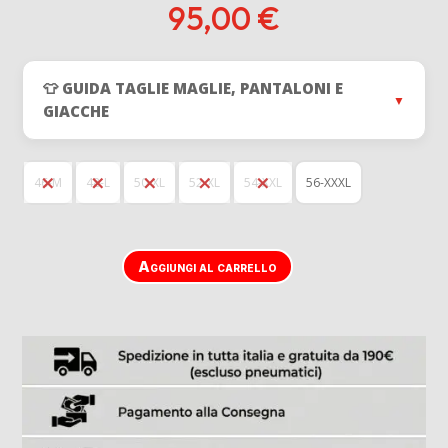
95,00
€
👕 GUIDA TAGLIE MAGLIE, PANTALONI E
▼
GIACCHE
46-M
48-L
50-XL
52-XL
54-XXL
56-XXXL
Aggiungi al carrello