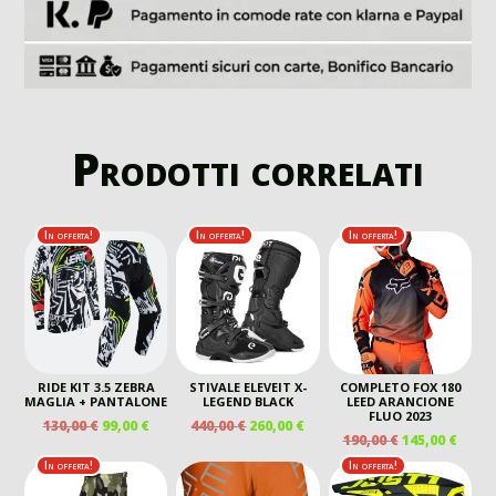
Prodotti correlati
In offerta!
In offerta!
In offerta!
RIDE KIT 3.5 ZEBRA
STIVALE ELEVEIT X-
COMPLETO FOX 180
MAGLIA + PANTALONE
LEGEND BLACK
LEED ARANCIONE
FLUO 2023
IL
IL
IL
IL
130,00
€
99,00
€
440,00
€
260,00
€
IL
IL
190,00
€
145,00
€
PREZZO
PREZZO
PREZZO
PREZZO
PREZZO
PREZ
ORIGINALE
ATTUALE
ORIGINALE
ATTUALE
In offerta!
In offerta!
ORIGINALE
ATTU
ERA:
È:
ERA:
È: