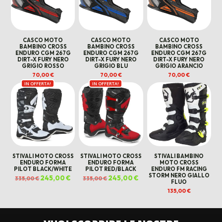
CASCO MOTO
CASCO MOTO
CASCO MOTO
BAMBINO CROSS
BAMBINO CROSS
BAMBINO CROSS
ENDURO CGM 267G
ENDURO CGM 267G
ENDURO CGM 267G
DIRT-X FURY NERO
DIRT-X FURY NERO
DIRT-X FURY NERO
GRIGIO ROSSO
GRIGIO BLU
GRIGIO ARANCIO
70,00
€
70,00
€
70,00
€
IN OFFERTA!
IN OFFERTA!
STIVALI MOTO CROSS
STIVALI MOTO CROSS
STIVALI BAMBINO
ENDURO FORMA
ENDURO FORMA
MOTO CROSS
PILOT BLACK/WHITE
PILOT RED/BLACK
ENDURO FM RACING
STORM NERO GIALLO
Il
245,00
€
Il
Il
245,00
€
Il
335,00
€
335,00
€
FLUO
prezzo
prezzo
prezzo
prezzo
originale
attuale
originale
attuale
135,00
€
era:
è:
era:
è:
335,00 €.
245,00 €.
335,00 €.
245,00 €.