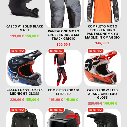
209,00 €.
139,00 €.
CASCO V1 SOLID BLACK
COMPLETO MOTO
MATT
CROSS ENDURO
PANTALONE MOTO
PANTALONE MX + 3
CROSS ENDURO MX
IL
IL
199,00
€
150,00
€
MAGLIE IN OMAGGIO
TRACK GRIGIO
PREZZO
PREZZO
145,00
€
100,00
€
ORIGINALE
ATTUALE
ERA:
È:
In offerta!
In offerta!
In offerta!
199,00 €.
150,00 €.
CASCO FOX V1 TOXSYK
COMPLETO FOX 180
CASCO FOX V1 LEED
MIDNIGHT GLOSS
LEED RED
ARANCIONE FLUO
GLOSS
IL
IL
IL
IL
220,00
€
155,00
€
195,00
€
145,00
€
IL
IL
220,00
€
160,00
€
PREZZO
PREZZO
PREZZO
PREZZO
PREZZO
PREZ
ORIGINALE
ATTUALE
ORIGINALE
ATTUALE
In offerta!
In offerta!
In offerta!
ORIGINALE
ATTU
ERA:
È:
ERA:
È:
ERA:
È:
220,00 €.
155,00 €.
195,00 €.
145,00 €.
220,00 €.
160,00