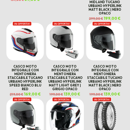
era:
è:
MIDLAND TUCANO
prezzo
prezzo
139,00 €.
95,00 €.
originale
attuale
URBANO HYPERLINK
era:
è:
MATT BLACK | NERO
159,00 €.
69,00 €.
OPACO
Il
199,00
€
Il
299,00
€
prezzo
prez
IN OFFERTA!
IN OFFERTA!
IN OFFERTA!
originale
attua
era:
è:
299,00 €.
199,0
CASCO MOTO
CASCO MOTO
CASCO MOTO
INTEGRALE CON
INTEGRALE CON
INTEGRALE CON
MENTONIERA
MENTONIERA
MENTONIERA
STACCABILE TUCANO
STACCABILE TUCANO
STACCABILE TUCANO
URBANO HYPERLINK
URBANO HYPERLINK
URBANO HYPERLINK
SPEED BIANCO BLU
MATT LIGHT GREY |
MATT BLACK | NERO
RED
GRIGIO OPACO
OPACO
Il
169,00
€
Il
Il
139,00
€
Il
Il
139,00
€
Il
219,00
€
199,00
€
199,00
€
prezzo
prezzo
prezzo
prezzo
prezzo
prezz
IN OFFERTA!
originale
attuale
IN OFFERTA!
originale
attuale
IN OFFERTA!
originale
attua
era:
è:
era:
è:
era:
è:
219,00 €.
169,00 €.
199,00 €.
139,00 €.
199,00 €.
139,00