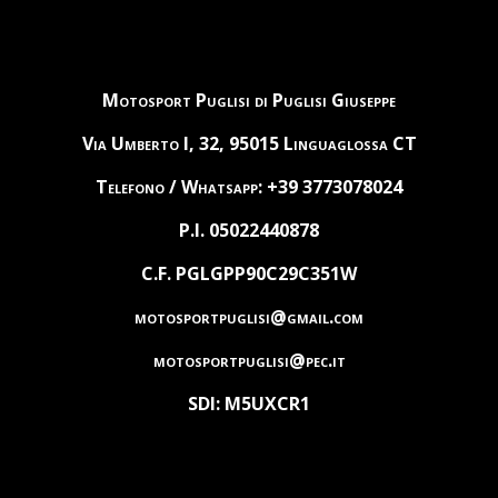
Motosport Puglisi di Puglisi Giuseppe
Via Umberto I, 32, 95015 Linguaglossa CT
Telefono / Whatsapp: +39 3773078024
P.I. 05022440878
C.F. PGLGPP90C29C351W
motosportpuglisi@gmail.com
motosportpuglisi@pec.it
SDI: M5UXCR1