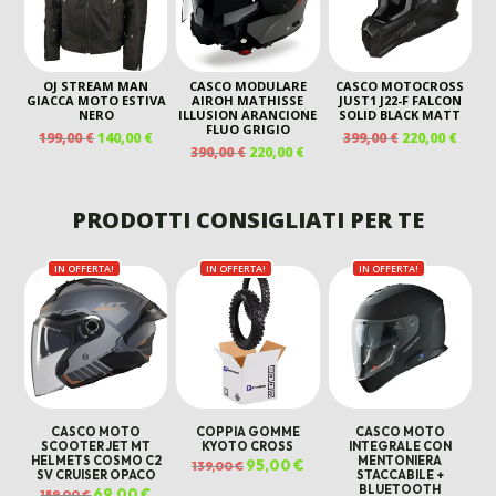
OJ STREAM MAN
CASCO MODULARE
CASCO MOTOCROSS
GIACCA MOTO ESTIVA
AIROH MATHISSE
JUST1 J22-F FALCON
NERO
ILLUSION ARANCIONE
SOLID BLACK MATT
FLUO GRIGIO
IL
IL
IL
IL
199,00
€
140,00
€
399,00
€
220,00
€
IL
IL
390,00
€
220,00
€
PREZZO
PREZZO
PREZZO
PREZ
PREZZO
PREZZO
ORIGINALE
ATTUALE
ORIGINALE
ATTU
ORIGINALE
ATTUALE
ERA:
È:
ERA:
È:
ERA:
È:
PRODOTTI CONSIGLIATI PER TE
199,00 €.
140,00 €.
399,00 €.
220,00
390,00 €.
220,00 €.
IN OFFERTA!
IN OFFERTA!
IN OFFERTA!
CASCO MOTO
COPPIA GOMME
CASCO MOTO
SCOOTER JET MT
KYOTO CROSS
INTEGRALE CON
HELMETS COSMO C2
MENTONIERA
Il
95,00
€
Il
139,00
€
SV CRUISER OPACO
STACCABILE +
prezzo
prezzo
originale
attuale
BLUETOOTH
Il
69,00
€
Il
159,00
€