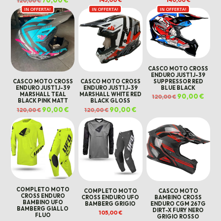
120,00
€
prezzo
prezzo
IN OFFERTA!
originale
attuale
IN OFFERTA!
IN OFFERTA!
era:
è:
120,00 €.
70,00 €.
CASCO MOTO CROSS
ENDURO JUST1 J-39
SUPPRESSOR RED
CASCO MOTO CROSS
CASCO MOTO CROSS
BLUE BLACK
ENDURO JUST1 J-39
ENDURO JUST1 J-39
MARSHALL TEAL
MARSHALL WHITE RED
Il
90,00
€
Il
120,00
€
prezzo
prezz
BLACK PINK MATT
BLACK GLOSS
originale
attua
Il
90,00
€
Il
Il
90,00
€
Il
120,00
€
120,00
€
era:
è:
prezzo
prezzo
prezzo
prezzo
120,00 €.
90,00
originale
attuale
originale
attuale
era:
è:
era:
è:
120,00 €.
90,00 €.
120,00 €.
90,00 €.
COMPLETO MOTO
COMPLETO MOTO
CASCO MOTO
CROSS ENDURO
CROSS ENDURO UFO
BAMBINO CROSS
BAMBINO UFO
BAMBERG GRIGIO
ENDURO CGM 267G
BAMBERG GIALLO
DIRT-X FURY NERO
105,00
€
FLUO
GRIGIO ROSSO