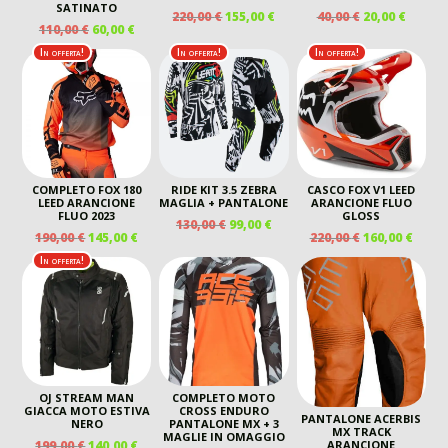
SATINATO
IL
IL
IL
IL
220,00
€
155,00
€
40,00
€
20,00
€
IL
IL
110,00
€
60,00
€
PREZZO
PREZZO
PREZZO
PREZZ
PREZZO
PREZZO
ORIGINALE
ATTUALE
ORIGINALE
ATTUA
In offerta!
In offerta!
In offerta!
ORIGINALE
ATTUALE
ERA:
È:
ERA:
È:
ERA:
È:
220,00 €.
155,00 €.
40,00 €.
20,00 €
110,00 €.
60,00 €.
COMPLETO FOX 180
RIDE KIT 3.5 ZEBRA
CASCO FOX V1 LEED
LEED ARANCIONE
MAGLIA + PANTALONE
ARANCIONE FLUO
FLUO 2023
GLOSS
IL
IL
130,00
€
99,00
€
IL
IL
IL
IL
190,00
€
145,00
€
220,00
€
160,00
€
PREZZO
PREZZO
PREZZO
PREZZO
PREZZO
PREZ
ORIGINALE
ATTUALE
In offerta!
ORIGINALE
ATTUALE
ORIGINALE
ATTU
ERA:
È:
ERA:
È:
ERA:
È:
130,00 €.
99,00 €.
190,00 €.
145,00 €.
220,00 €.
160,00
OJ STREAM MAN
COMPLETO MOTO
GIACCA MOTO ESTIVA
CROSS ENDURO
PANTALONE ACERBIS
NERO
PANTALONE MX + 3
MX TRACK
MAGLIE IN OMAGGIO
IL
IL
199,00
€
140,00
€
ARANCIONE