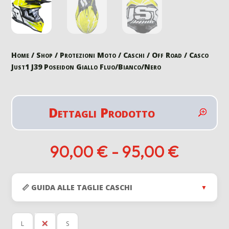
Home
/
Shop
/
Protezioni Moto
/
Caschi
/
Off Road
/ Casco
Just1 J39 Poseidon Giallo Fluo/Bianco/Nero
Dettagli Prodotto
Fascia
90,00
€
-
95,00
€
di
prezzo
da
📏 GUIDA ALLE TAGLIE CASCHI
▼
90,00 
a
95,00 
L
M
S