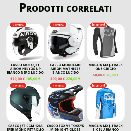
Prodotti correlati
In offerta!
In offerta!
In offerta!
CASCO MOTO JET
CASCO MODULARE
MAGLIA MX J-TRACK
AIROH HELYOS UP
AIROH MATHISSE
ONE GRIGIO
BIANCO NERO LUCIDO
BIANCO LUCIDO
IL
IL
50,00
€
20,00
€
IL
IL
IL
IL
170,00
€
105,00
€
390,00
€
220,00
€
PREZZO
PREZZ
PREZZO
PREZZO
PREZZO
PREZZO
ORIGINALE
ATTUA
In offerta!
In offerta!
In offerta!
ORIGINALE
ATTUALE
ORIGINALE
ATTUALE
ERA:
È:
ERA:
È:
ERA:
È:
50,00 €.
20,00 €
170,00 €.
105,00 €.
390,00 €.
220,00 €.
CASCO JET CGM 126A
CASCO FOX V1 TOXSYK
MAGLIA MX J-TRACK
IPER MONO PETROLIO
MIDNIGHT GLOSS
SIX BLU BIANCO