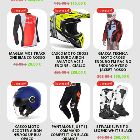
PREZZO
PREZ
IL
IL
140,00
€
115,00
€
PREZZO
PREZZO
ORIGINALE
ATTU
PREZZO
PREZZO
ORIGINALE
ATTUALE
In offerta!
In offerta!
In offerta!
ERA:
È:
ORIGINALE
ATTUALE
ERA:
È:
140,00 €.
115,00
ERA:
È:
390,00 €.
220,00 €.
140,00 €.
115,00 €.
MAGLIA MX J-TRACK
CASCO MOTO CROSS
GIACCA TECNICA
ONE BIANCO ROSSO
ENDURO AIROH
MOTO CROSS
AVIATOR ACE 2
ENDURO FM RACING
IL
IL
40,00
€
20,00
€
ENGINE – GIALLO
ENDURO HYDRO
PREZZO
PREZZO
JACKET ROSSO
IL
IL
469,00
€
280,00
€
ORIGINALE
ATTUALE
IL
IL
208,00
€
135,00
€
PREZZO
PREZZO
ERA:
È:
PREZZO
PREZ
ORIGINALE
ATTUALE
In offerta!
In offerta!
In offerta!
40,00 €.
20,00 €.
ORIGINALE
ATTU
ERA:
È:
ERA:
È:
469,00 €.
280,00 €.
208,00 €.
135,00
CASCO MOTO
PANTALONE JUST1 J-
STIVALE ELEVEIT X-
SCOOTER AIROH
COMMAND
LEGEND WHITE BLACK
HELYOS UP BLU
COMPETITION BLACK-
IL
IL
440,00
€
260,00
€
OPACO
ORANGE