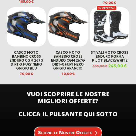
105,00
€
70,00
€
IN OFFERTA!
CASCO MOTO
CASCO MOTO
STIVALI MOTO CROSS
BAMBINO CROSS
BAMBINO CROSS
ENDURO FORMA
ENDURO CGM 267G
ENDURO CGM 267G
PILOT BLACK/WHITE
DIRT-X FURY NERO
DIRT-X FURY NERO
Il
245,00
€
Il
335,00
€
GRIGIO BLU
GRIGIO ARANCIO
prezzo
prez
originale
attua
70,00
€
70,00
€
era:
è:
335,00 €.
245,0
VUOI SCOPRIRE LE NOSTRE
MIGLIORI OFFERTE?
CLICCA IL PULSANTE QUI SOTTO
Scopri le Nostre Offerte