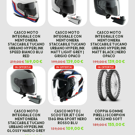
CASCO MOTO
CASCO MOTO
CASCO MOTO
INTEGRALE CON
INTEGRALE CON
INTEGRALE CON
MENTONIERA
MENTONIERA
MENTONIERA
STACCABILE TUCANO
STACCABILE TUCANO
STACCABILE TUCANO
URBANO HYPERLINK
URBANO HYPERLINK
URBANO HYPERLINK
SPEED BIANCO BLU
MATT LIGHT GREY |
MATT BLACK | NERO
RED
GRIGIO OPACO
OPACO
Il
169,00
€
Il
Il
139,00
€
Il
Il
139,00
€
Il
219,00
€
199,00
€
199,00
€
prezzo
prezzo
prezzo
prezzo
prezzo
prezz
IN OFFERTA!
originale
attuale
IN OFFERTA!
originale
attuale
IN OFFERTA!
originale
attua
era:
è:
era:
è:
era:
è:
219,00 €.
169,00 €.
199,00 €.
139,00 €.
199,00 €.
139,00
CASCO MOTO
CASCO MOTO |
COPPIA GOMME
INTEGRALE CON
SCOOTER JET CGM
PIRELLI SCORPION
MENTONIERA
136G RNA SPORT NERO
MX32 MID SOFT
STACCABILE TUCANO
ROSSO BLU
Il
155,00
€
Il
189,00
€
URBANO HYPERLINK
prezzo
prezz
Il
109,00
€
Il
139,00
€
originale
attua
GLOSSY NARDO GREY
prezzo
prezzo
era:
è:
originale
attuale